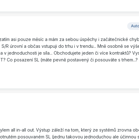
Aut
tím asi pouze měsíc a mám za sebou úspěchy i začátečnické chyby.
 S/R úrovní a občas vstupuji do trhu i v trendu... Mně osobně se vý
a v jednoduchosti je síla... Obchodujete jeden či více kontraktů? Vy
 PT? Co posazení SL (máte pevně postavený či posouváte s trhem...?
tylem all in-all out. Výstup záleží na tom, který ze systémů zrovna ob
rotnutém posouvaném SL (jednu takovou jednoduchou ale účinnou st