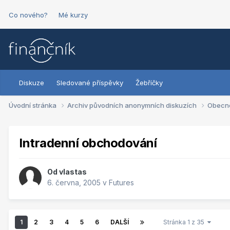
Co nového?
Mé kurzy
Diskuze
Sledované příspěvky
Žebříčky
Úvodní stránka
Archiv původních anonymních diskuzích
Obecn
Intradenní obchodování
Od
vlastas
6. června, 2005
v
Futures
1
2
3
4
5
6
DALŠÍ
Stránka 1 z 35