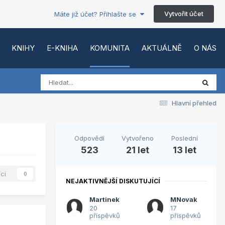
Vytvořit účet
Máte již účet? Přihlašte se
KNIHY
E-KNIHA
KOMUNITA
AKTUÁLNĚ
O NÁS
Hlavní přehled
Odpovědí
Vytvořeno
Poslední
523
21 let
13 let
ící
0
NEJAKTIVNĚJŠÍ DISKUTUJÍCÍ
Martinek
MNovak
20
17
příspěvků
příspěvků