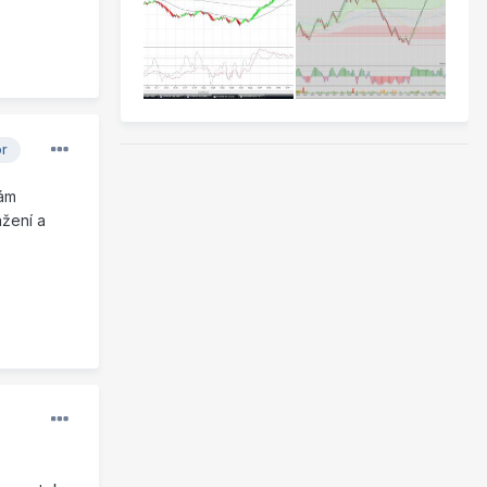
or
mám
ažení a