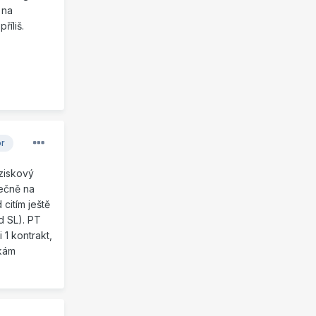
 na
říliš.
or
 ziskový
mečně na
citím ještě
d SL). PT
 1 kontrakt,
ekám