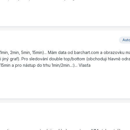
Aut
1min, 2min, 5min, 15min)... Mám data od barchart.com a obrazovku 
i jiný graf). Pro sledování double top/bottom (obchoduji hlavně odr
min a pro nástup do trhu 1min/2min...:)... Vlasťa