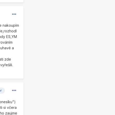
že nakoupím
ře,rozhodl
chdy ES,YM
orováním
ouhavé a
sti zde
yřešili.
or
jonesíku")
i si včera
koho zaujme