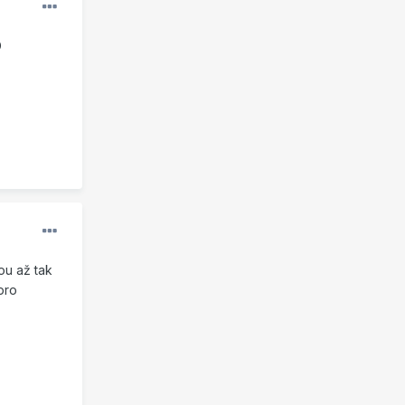
D
ou až tak
pro