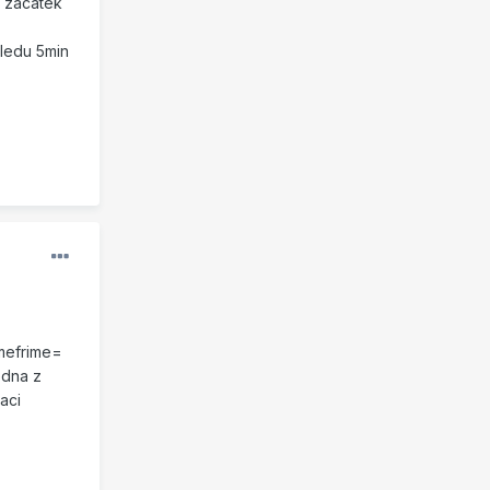
a zacatek
hledu 5min
imefrime=
edna z
aci