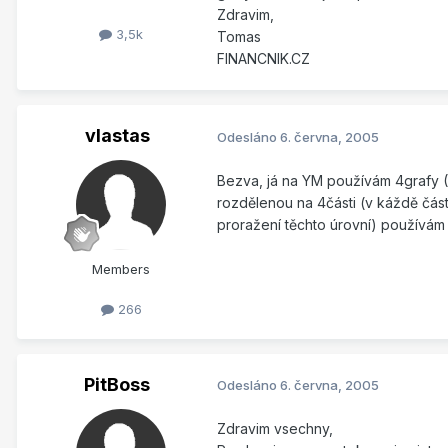
Zdravim,
3,5k
Tomas
FINANCNIK.CZ
vlastas
Odesláno
6. června, 2005
Bezva, já na YM používám 4grafy (
rozdělenou na 4části (v káždě část
proražení těchto úrovní) používám 15
Members
266
PitBoss
Odesláno
6. června, 2005
Zdravim vsechny,