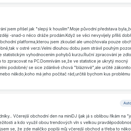
ání jsem přišel jak "slepý k houslím".Moje původní představa byla,
zději -snad-o něco dráže prodám.Když se věci nevyvíjely příliš dob
Obchodní platforma,kterou jsem zkoušel ale umožňovala pouze ob
ebně,tak v ostré verzi.Velmi dlouhou dobu jsem strávil pouhým poz
e statistickým vyhodnocením pohybů kurzu.Ruční zpracování je zdl
 to zpracovat na PC.Domnívám se,že ve statistice je ukrytý mocný
lmi podobné/ se sice zdánlivě chová "bláznivě",ale určité zákonito
c"nebo někdo,koho má jeho počitač rád,určitě bychom kus problému v
Aut
ky... Včerejší obchodní den na miniDJ (jak já s oblibou říkám na "
ežitosti a kdo využil obou trendových vln s velkou pravděpodobnost
odl jsem se, že zde maličko popíši můj včerejší obchod a třeba to ně