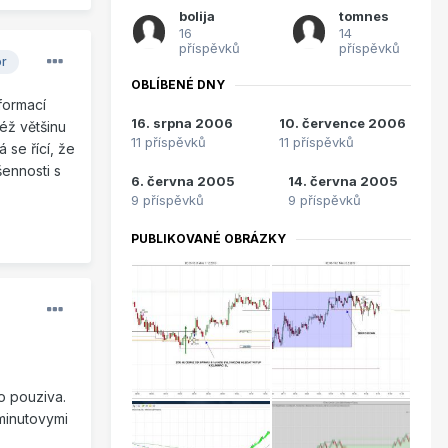
bolija
tomnes
16
14
příspěvků
příspěvků
or
OBLÍBENÉ DNY
formací
16. srpna 2006
10. července 2006
éž většinu
11 příspěvků
11 příspěvků
 se řící, že
šennosti s
6. června 2005
14. června 2005
9 příspěvků
9 příspěvků
PUBLIKOVANÉ OBRÁZKY
do pouziva.
 minutovymi