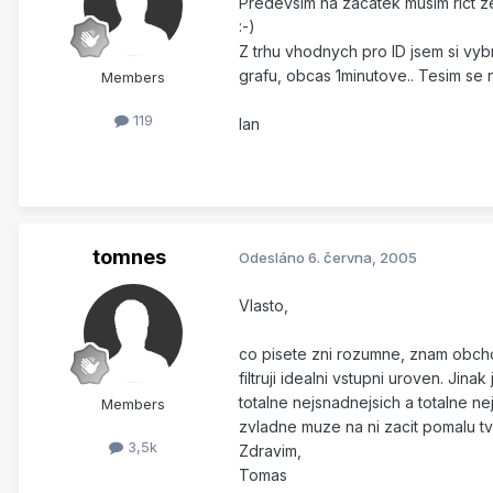
Predevsim na zacatek musim rict z
:-)
Z trhu vhodnych pro ID jsem si vy
grafu, obcas 1minutove.. Tesim se n
Members
119
Ian
tomnes
Odesláno
6. června, 2005
Vlasto,
co pisete zni rozumne, znam obchod
filtruji idealni vstupni uroven. Ji
totalne nejsnadnejsich a totalne n
Members
zvladne muze na ni zacit pomalu tvor
3,5k
Zdravim,
Tomas