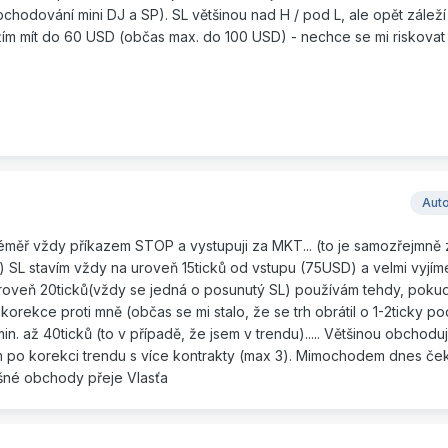
hodování mini DJ a SP). SL většinou nad H / pod L, ale opět záleží
ažím mít do 60 USD (občas max. do 100 USD) - nechce se mi riskovat p
Aut
 téměř vždy příkazem STOP a vystupuji za MKT... (to je samozřejmně
) SL stavím vždy na uroveň 15ticků od vstupu (75USD) a velmi vyjí
Úroveň 20ticků(vždy se jedná o posunutý SL) používám tehdy, pokud 
orekce proti mně (občas se mi stalo, že se trh obrátil o 1-2ticky po
. až 40ticků (to v případě, že jsem v trendu)..... Většinou obchoduji
ím po korekci trendu s více kontrakty (max 3). Mimochodem dnes č
šné obchody přeje Vlasťa