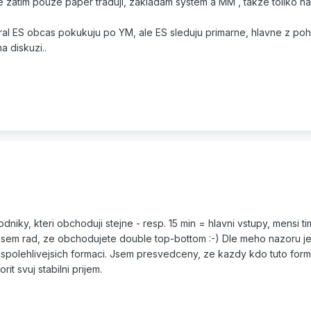
e zatim pouze paper traduji, zakladam system a MM , takze toliko n
bral ES obcas pokukuju po YM, ale ES sleduju primarne, hlavne z po
a diskuzi..
niky, kteri obchoduji stejne - resp. 15 min = hlavni vstupy, mensi t
nak jsem rad, ze obchodujete double top-bottom :-) Dle meho nazoru j
ejspolehlivejsich formaci. Jsem presvedceny, ze kazdy kdo tuto form
it svuj stabilni prijem.