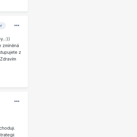
or
..:))
še zmíněná
stupujete z
 Zdravím
choduji.
rategii