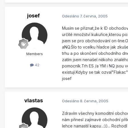
josef
Odesláno
7. června, 2005
Musím se přiznat,že k ID obchodov
určité množství kukuřice,kterou po
jsem se pro obchodování on-line.
aNQ.Šlo to vcelku hladce jak zkuš
trhu a po skončení obchodního dn
Members
zatím jsem nenašel někoho znalého
42
pomocník.Trh ES /a YM i NQ jsou ve
existují.Kdyby se tak ozval"Flaka
josef
vlastas
Odesláno
8. června, 2005
Zdravím všechny komoditní obchodní
nám přinesl zajímavé obchodní přil
lehce namastil kapsy...:))... Rozh