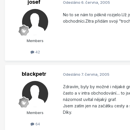
josef
Odesláno
6. června, 2005
No to se nám to pěkně rozjelo.Už js
obchodníci.Zítra přidám svoji "troc
Members
42
blackpetr
Odesláno
7. června, 2005
Zdravím, byly by možné i nějaké gr
často a v intra obchodování.... to 
názornost uvítal nějaký graf.
Jsem zatím jen na začátku cesty a 
Díky.
Members
64