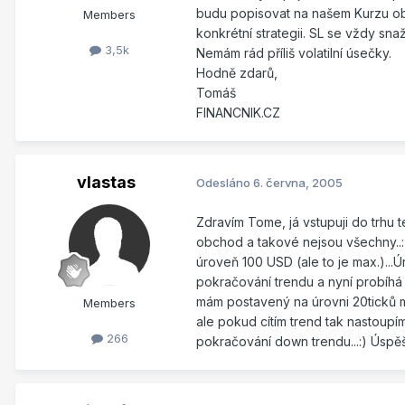
budu popisovat na našem Kurzu obc
Members
konkrétní strategii. SL se vždy sn
3,5k
Nemám rád příliš volatilní úsečky.
Hodně zdarů,
Tomáš
FINANCNIK.CZ
vlastas
Odesláno
6. června, 2005
Zdravím Tome, já vstupuji do trhu
obchod a takové nejsou všechny..:
úroveň 100 USD (ale to je max.)...
pokračování trendu a nyní probíhá k
mám postavený na úrovni 20ticků min
Members
ale pokud cítím trend tak nastoup
266
pokračování down trendu...:) Úspě