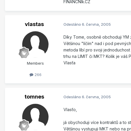
FINANCNIk.CZ
vlastas
Odesláno
6. června, 2005
Díky Tome, osobně obchoduji YM za
Většinou "líčím" nad i pod pevných
metoda líbí pro svoji jednoduchost 
trhu na LIMIT či MKT? Kolik je váš
Vlasťa
Members
266
tomnes
Odesláno
6. června, 2005
Vlasťo,
já obychoduji více kontraktů a to s
Většinou vystupuji MKT nebo na p