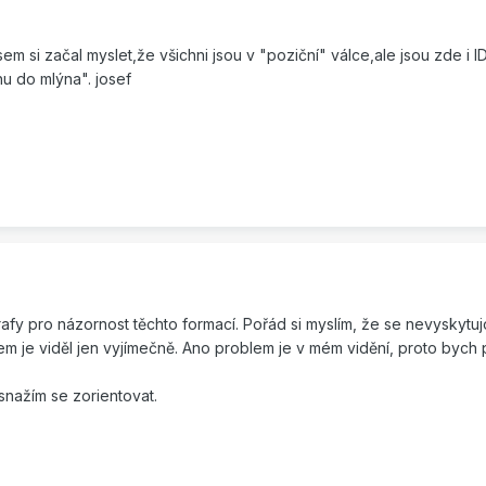
em si začal myslet,že všichni jsou v "poziční" válce,ale jsou zde i I
hu do mlýna". josef
afy pro názornost těchto formací. Pořád si myslím, že se nevyskytuj
jsem je viděl jen vyjímečně. Ano problem je v mém vidění, proto bych 
snažím se zorientovat.