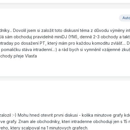
Aut
ky... Dovolil jsem si založit toto diskusní téma z důvodu výměny in
Já sám obchoduj pravidelně miniDJ (YM), denně 2-3 obchody a takt
ntraday po dosažení PT, který mám pro každou komoditu zvlášť.... Dá
omaličku stáva intradenní...:) a rád bych si vymněnil vzájemné zku
bchody přeje Vlasťa
zalozil :-) Mohu hned otevrit prvni diskusi - kolika minutove grafy k
ve grafy. Znam ale obchodniky, kteri intradenne obchoduji jen s 15
eho, ktery scalpoval na 1 minutovych grafech.