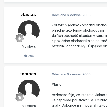
vlastas
Odesláno
6. června, 2005
Zdravím všechny komoditní obchodní
ohledně této formy obchodování.. 
dalších obchodů ukončuji v rámci i
s pozičního obchodníka se ze mně p
ostatními obchodníky... Úspěšné o
Members
266
tomnes
Odesláno
6. června, 2005
Vlasto,
rozhodne fajn, ze jste toto vlakno 
Ja napriklad pouzivam 5 a 3 minuto
grafy. Dokonce jsem poznal i takov
Members