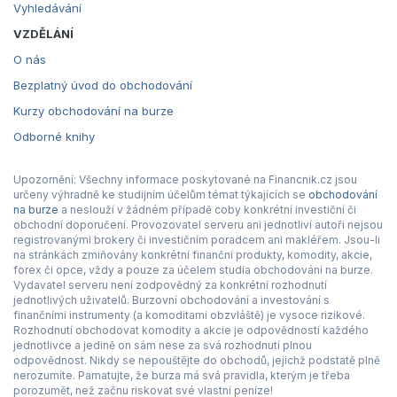
Vyhledávání
VZDĚLÁNÍ
O nás
Bezplatný úvod do obchodování
Kurzy obchodování na burze
Odborné knihy
Upozornění: Všechny informace poskytované na Financnik.cz jsou
určeny výhradně ke studijním účelům témat týkajících se
obchodování
na burze
a neslouží v žádném případě coby konkrétní investiční či
obchodní doporučení. Provozovatel serveru ani jednotliví autoři nejsou
registrovanými brokery či investičním poradcem ani makléřem. Jsou-li
na stránkách zmiňovány konkrétní finanční produkty, komodity, akcie,
forex či opce, vždy a pouze za účelem studia obchodování na burze.
Vydavatel serveru není zodpovědný za konkrétní rozhodnutí
jednotlivých uživatelů. Burzovní obchodování a investování s
finančními instrumenty (a komoditami obzvláště) je vysoce rizikové.
Rozhodnutí obchodovat komodity a akcie je odpovědností každého
jednotlivce a jedině on sám nese za svá rozhodnutí plnou
odpovědnost. Nikdy se nepouštějte do obchodů, jejichž podstatě plně
nerozumíte. Pamatujte, že burza má svá pravidla, kterým je třeba
porozumět, než začnu riskovat své vlastní peníze!