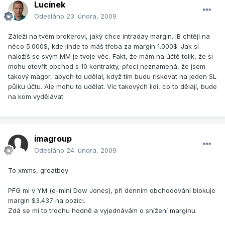
Lucínek
Odesláno
23. února, 2009
Záleží na tvém brokerovi, jaký chce intraday margin. IB chtějí na
něco 5.000$, kde jinde to máš třeba za margin 1.000$. Jak si
naložíš se svým MM je tvoje věc. Fakt, že mám na účtě tolik, že si
mohu otevřít obchod s 10 kontrakty, přeci neznamená, že jsem
takový magor, abych to udělal, když tím budu riskovat na jeden SL
půlku účtu. Ale mohu to udělat. Víc takových lidí, co to dělají, bude
na kom vydělávat.
imagroup
Odesláno
24. února, 2009
To xmms, greatboy
PFG mi v YM (e-mini Dow Jones), při denním obchodování blokuje
margin $3.437 na pozici.
Zdá se mi to trochu hodně a vyjednávám o snížení marginu.