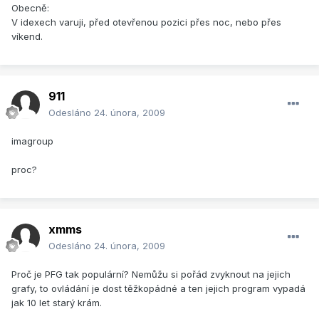
Obecně:
V idexech varuji, před otevřenou pozici přes noc, nebo přes
víkend.
911
Odesláno
24. února, 2009
imagroup
proc?
xmms
Odesláno
24. února, 2009
Proč je PFG tak populární? Nemůžu si pořád zvyknout na jejich
grafy, to ovládání je dost těžkopádné a ten jejich program vypadá
jak 10 let starý krám.