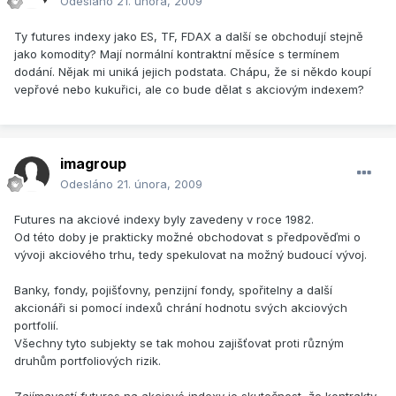
Odesláno
21. února, 2009
Ty futures indexy jako ES, TF, FDAX a další se obchodují stejně
jako komodity? Mají normální kontraktní měsíce s termínem
dodání. Nějak mi uniká jejich podstata. Chápu, že si někdo koupí
vepřové nebo kukuřici, ale co bude dělat s akciovým indexem?
imagroup
Odesláno
21. února, 2009
Futures na akciové indexy byly zavedeny v roce 1982.
Od této doby je prakticky možné obchodovat s předpověďmi o
vývoji akciového trhu, tedy spekulovat na možný budoucí vývoj.
Banky, fondy, pojišťovny, penzijní fondy, spořitelny a další
akcionáři si pomocí indexů chrání hodnotu svých akciových
portfolií.
Všechny tyto subjekty se tak mohou zajišťovat proti různým
druhům portfoliových rizik.