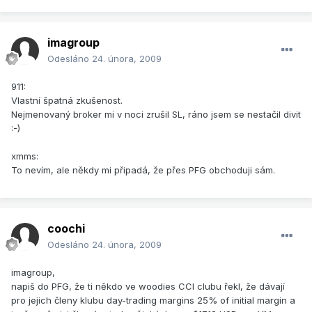
imagroup
Odesláno
24. února, 2009
911:
Vlastní špatná zkušenost.
Nejmenovaný broker mi v noci zrušil SL, ráno jsem se nestačil divit
:-)
xmms:
To nevím, ale někdy mi připadá, že přes PFG obchoduji sám.
coochi
Odesláno
24. února, 2009
imagroup,
napiš do PFG, že ti někdo ve woodies CCI clubu řekl, že dávají
pro jejich členy klubu day-trading margins 25% of initial margin a