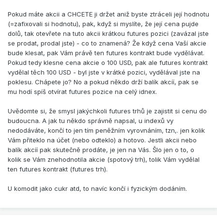
Pokud máte akcii a CHCETE ji držet aniž byste ztráceli její hodnotu
(=zafixovali si hodnotu), pak, když si myslíte, že její cena pujde
dolů, tak otevřete na tuto akcii krátkou futures pozici (zavázal jste
se prodat, prodal jste) - co to znamená? Že když cena Vaší akcie
bude klesat, pak Vám právě ten futures kontrakt bude vydělávat.
Pokud tedy klesne cena akcie o 100 USD, pak ale futures kontrakt
vydělal těch 100 USD - byl jste v krátké pozici, vydělával jste na
poklesu. Chápete jo? No a pokud někdo drží balík akcíí, pak se
mu hodí spíš otvírat futures pozice na celý idnex.
Uvědomte si, že smysl jakýchkoli futures trhů je zajistit si cenu do
budoucna. A jak tu někdo správně napsal, u indexů vy
nedodáváte, končí to jen tím peněžním vyrovnáním, tzn,. jen kolik
Vám přiteklo na účet (nebo odteklo) a hotovo. Jestli akcii nebo
balík akcíí pak skutečně prodáte, je jen na Vás. Šlo jen o to, o
kolik se Vám znehodnotila akcie (spotový trh), tolik Vám vydělal
ten futures kontrakt (futures trh).
U komodit jako cukr atd, to navíc končí i fyzickým dodáním.