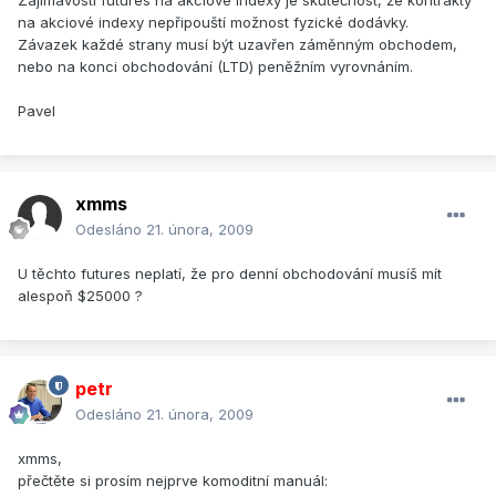
Zajímavostí futures na akciové indexy je skutečnost, že kontrakty
na akciové indexy nepřipouští možnost fyzické dodávky.
Závazek každé strany musí být uzavřen záměnným obchodem,
nebo na konci obchodování (LTD) peněžním vyrovnáním.
Pavel
xmms
Odesláno
21. února, 2009
U těchto futures neplatí, že pro denní obchodování musíš mít
alespoň $25000 ?
petr
Odesláno
21. února, 2009
xmms,
přečtěte si prosím nejprve komoditní manuál: