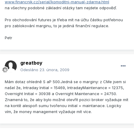
www.financnik.cz/serial/komoditni-manual-zdarma.html
na všechny podobné základní otázky tam nejdete odpověď.
Pro obchodování futures je třeba mít na účtu částku potřebnou
pro zablokování marginu, to je jediná finanční regulace.
Petr
greatboy
Odesláno
23. února, 2009
Mám dotaz ohledně S aP 500.Jedná se o marginy: z CMe jsem si
našel že, Intraday Initial = 15469, IntradayMaintenance = 12375,
Overnight Initial = 30938 a Overnight Maintenance = 24750.
Znamená to, že aby bylo možné otevřít pozici broker vyžaduje mít
na kontě alespoň sumu tvořenou initial + maintanace. Logicky
vím, že money management vyžaduje mít více.