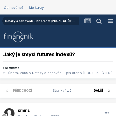
Co nového?
Mé kurzy
Dotazy a odpovědi - jen archiv [POUZE KE ČTENÍ]
Jaký je smysl futures indexů?
Od
xmms
21. února, 2009
v
Dotazy a odpovědi - jen archiv [POUZE KE ČTENÍ]
PŘEDCHOZÍ
Stránka 1 z 2
DALŠÍ
xmms