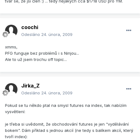
tvař se, že jsi člen :) ... tedy nějakých cca $1718 USD pro YM.
coochi
Odesláno
24. února, 2009
xmms,
PFG funguje bez problémů i s Ninjou...
Ale to už jsem trochu off topic...
Jirka_Z
Odesláno
24. února, 2009
Pokud se tu někdo ptal na smysl futures na index, tak nabízím
vysvětlení:
je třeba si uvědomit, že obchodování futures je jen "vydělávání
bokem". Dám příklad s jednou akcíí (ne tedy s balíkem akcíí, který
tvoří index):