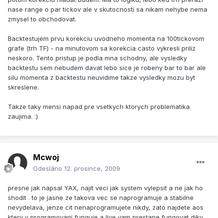
nase range o par tickov ale v skutocnosti sa nikam nehybe nema
zmysel to obchodovat.
Backtestujem prvu korekciu uvodneho momenta na 100tickovom
grafe (trh TF) - na minutovom sa korekcia casto vykresli priliz
neskoro. Tento pristup je podla mna schodny, ale vysledky
backtestu sem nebudem davat lebo sice je robeny bar to bar ale
silu momenta z backtestu neuvidime takze vysledky mozu byt
skreslene.
Takze taky mensi napad pre vsetkych ktorych problematika
zaujima. :)
Mcwoj
Odesláno
12. prosince, 2009
presne jak napsal YAX, najit veci jak system vylepsit a ne jak ho
shodit . to je jasne ze takova vec se naprogramuje a stabilne
nevydelava, jenze cit nenaprogramujete nikdy, zato najdete aos
ktery v programovani funguje a live vam prestane fungovat diky