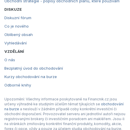
Obchodní strategie - popisy obchodních plánů, které používám
DISKUZE
Diskuzní fórum
Co je nového
Oblíbený obsah
Vyhledávání
VZDĚLÁNÍ
O nás
Bezplatný úvod do obchodování
Kurzy obchodování na burze
Odborné knihy
Upozornění: Všechny informace poskytované na Financnik.cz jsou
určeny výhradně ke studijním účelům témat týkajících se
obchodování
na burze
a neslouží v žádném případě coby konkrétní investiční či
obchodní doporučení. Provozovatel serveru ani jednotliví autoři nejsou
registrovanými brokery či investičním poradcem ani makléřem. Jsou-li
na stránkách zmiňovány konkrétní finanční produkty, komodity, akcie,
forex či opce, vždy a pouze za účelem studia obchodování na burze.