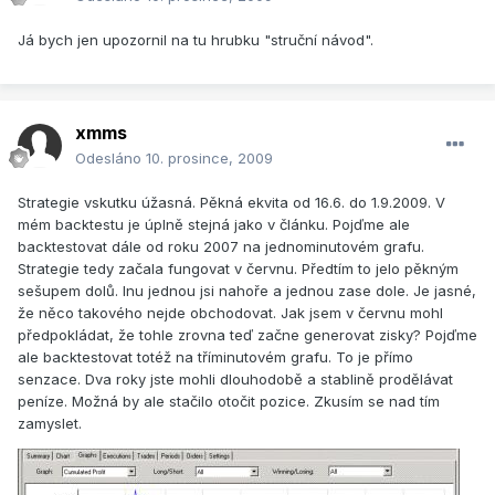
Já bych jen upozornil na tu hrubku "struční návod".
xmms
Odesláno
10. prosince, 2009
Strategie vskutku úžasná. Pěkná ekvita od 16.6. do 1.9.2009. V
mém backtestu je úplně stejná jako v článku. Pojďme ale
backtestovat dále od roku 2007 na jednominutovém grafu.
Strategie tedy začala fungovat v červnu. Předtím to jelo pěkným
sešupem dolů. Inu jednou jsi nahoře a jednou zase dole. Je jasné,
že něco takového nejde obchodovat. Jak jsem v červnu mohl
předpokládat, že tohle zrovna teď začne generovat zisky? Pojďme
ale backtestovat totéž na tříminutovém grafu. To je přímo
senzace. Dva roky jste mohli dlouhodobě a stablině prodělávat
peníze. Možná by ale stačilo otočit pozice. Zkusím se nad tím
zamyslet.