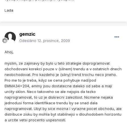
Lada
gemzic
Odesláno
12. prosince, 2009
Ahoj,
myslim, ze zajimavy by bylo u teto strategie doprogramovat
obchodovani korekci pouze v (silnem) trendu a v ostatnich dnech
neobchodovat. Pro kazdeho je (silny) trend trochu neco jineho.
Pro me to je treba, kdyz se cena pohybuje nad/pod
EMMA34+204, emmy jsou dostatecne daleko od sebe a maji
urcity sklon. Neco takoveho se ale nejspis da tezko
naprogramovat, to uz je diskrecni zalezitost. Nicmene nejaka
jednodusi forma identifikace trendu by se snad dala
naprogramovat. Ubyl by sice mozna i vyrazne pocet obchodu, ale
distribuce zisku by mohla byt stabilnejsi v dlouhodobem horizontu
a urcite vetsi procento uspesnosti.