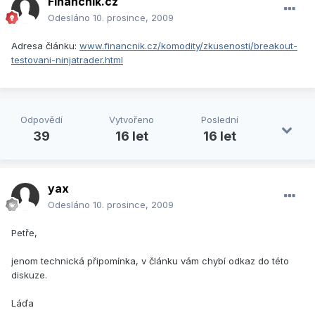
Financnik.cz
Odesláno
10. prosince, 2009
Adresa článku:
www.financnik.cz/komodity/zkusenosti/breakout-
testovani-ninjatrader.html
Odpovědí
Vytvořeno
Poslední
39
16 let
16 let
yax
Odesláno
10. prosince, 2009
Petře,
jenom technická připomínka, v článku vám chybí odkaz do této
diskuze.
Láďa