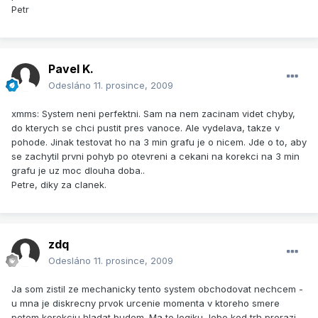
Petr
Pavel K.
Odesláno
11. prosince, 2009
xmms: System neni perfektni. Sam na nem zacinam videt chyby,
do kterych se chci pustit pres vanoce. Ale vydelava, takze v
pohode. Jinak testovat ho na 3 min grafu je o nicem. Jde o to, aby
se zachytil prvni pohyb po otevreni a cekani na korekci na 3 min
grafu je uz moc dlouha doba..
Petre, diky za clanek.
zdq
Odesláno
11. prosince, 2009
Ja som zistil ze mechanicky tento system obchodovat nechcem -
u mna je diskrecny prvok urcenie momenta v ktoreho smere
potom korekciu hladat budem. Ma to logiku, lebo ked trh prerazi