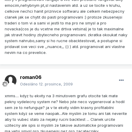
emocim,nehybnym pt,sl nastavenim atd. a uz se tocite v kruhu,
celkove nechci hanit priznivce softwaru ale celkem nebezpecny
clanek jak se chytit do pasti programovani :) protoze zkusenejsi
traderi o tom vi a sami vi jestli to ma pro ne smysl a pro
novacka(cos je du vcetne me drtiva vetsina) je to tak maximalne
jak stravit hodiny zbytecneho programovani. zkratka okoukat naky
system nahrubo,samy si ho rucne obacktestovat, a postupne si
pridavat sve veci sve ,,nuance,, (:) ) atd. programovat ani vlastne
nevim na co prevelice.
roman06
Odesláno
12. prosince, 2009
xmms.... kdyz tu ekvity na 3 minutovem grafu otocite tak mate
pekny vydelecny system ne? Nebo jste neco vygeneroval a hodil
sem ze to nefunguje? ja v te ekvity vidim krasny profitabilni
system kdyz se veme naopak...Ale myslim ze tomu ani tak neverite
aby to vubec stalo za nejaky rucni backtest ... Clanek urcite
uzitecny ale spis si myslim ze takove automaticke programovani
ma vetsi smysl pro zkusenejsi nez pro zacatecniky...