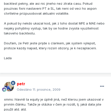
backtest pekny, ale asi nic jineho nez ztrata casu. Pokud
pouzivas fixni nastaveni PT a SL, tak neni od veci ho aspon
ctvrtletne prizpusobovat aktualni volatilite.
A pokud by nekdo ukazal kod, jak z toho dostat MFE a MAE nebo
nejaky pohyblivy vystup, tak by se hodne zvysila vyuzitelnost
takoveho backtestu.
Doufam, ze Petr jeste prijde s clankem, jak system vylepsit,
protoze kazdy napad, ktery rozsiri obzory, je k nezaplaceni.
Lada
petr
Odesláno
11. prosince, 2009
xmms: hlavně ta equity je úplně jiná, než kterou jsem ukazoval v
prvním článku. Takže je otázka v čem je rozdíl, tj. jaká data jste
použil atd. atd.