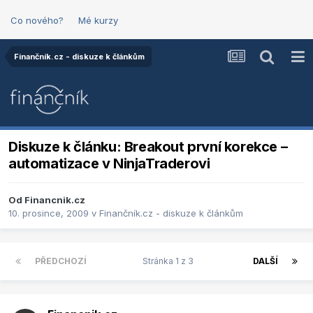
Co nového?
Mé kurzy
Finančník.cz - diskuze k článkům
Diskuze k článku: Breakout první korekce –
automatizace v NinjaTraderovi
Od
Financnik.cz
10. prosince, 2009
v
Finančník.cz - diskuze k článkům
PŘEDCHOZÍ
Stránka 1 z 3
DALŠÍ