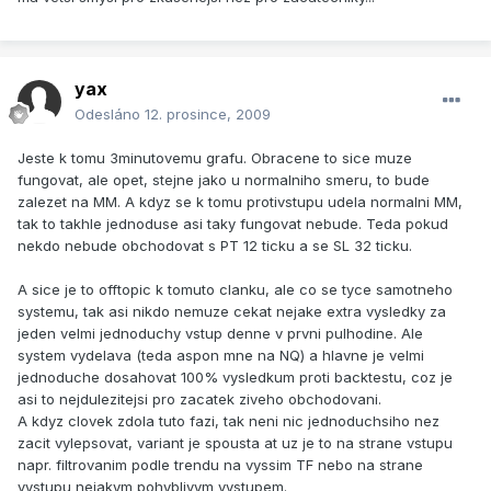
yax
Odesláno
12. prosince, 2009
Jeste k tomu 3minutovemu grafu. Obracene to sice muze
fungovat, ale opet, stejne jako u normalniho smeru, to bude
zalezet na MM. A kdyz se k tomu protivstupu udela normalni MM,
tak to takhle jednoduse asi taky fungovat nebude. Teda pokud
nekdo nebude obchodovat s PT 12 ticku a se SL 32 ticku.
A sice je to offtopic k tomuto clanku, ale co se tyce samotneho
systemu, tak asi nikdo nemuze cekat nejake extra vysledky za
jeden velmi jednoduchy vstup denne v prvni pulhodine. Ale
system vydelava (teda aspon mne na NQ) a hlavne je velmi
jednoduche dosahovat 100% vysledkum proti backtestu, coz je
asi to nejdulezitejsi pro zacatek ziveho obchodovani.
A kdyz clovek zdola tuto fazi, tak neni nic jednoduchsiho nez
zacit vylepsovat, variant je spousta at uz je to na strane vstupu
napr. filtrovanim podle trendu na vyssim TF nebo na strane
vystupu nejakym pohyblivym vystupem.