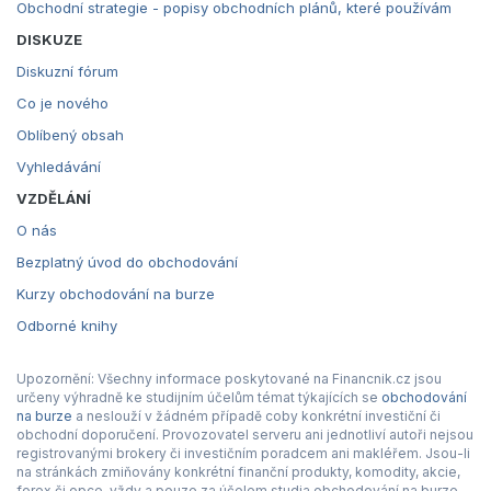
Obchodní strategie - popisy obchodních plánů, které používám
DISKUZE
Diskuzní fórum
Co je nového
Oblíbený obsah
Vyhledávání
VZDĚLÁNÍ
O nás
Bezplatný úvod do obchodování
Kurzy obchodování na burze
Odborné knihy
Upozornění: Všechny informace poskytované na Financnik.cz jsou
určeny výhradně ke studijním účelům témat týkajících se
obchodování
na burze
a neslouží v žádném případě coby konkrétní investiční či
obchodní doporučení. Provozovatel serveru ani jednotliví autoři nejsou
registrovanými brokery či investičním poradcem ani makléřem. Jsou-li
na stránkách zmiňovány konkrétní finanční produkty, komodity, akcie,
forex či opce, vždy a pouze za účelem studia obchodování na burze.