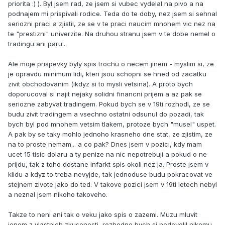
priorita :) ). Byl jsem rad, ze jsem si vubec vydelal na pivo a na
podnajem mi prispivali rodice. Teda do te doby, nez jsem si sehnal
seriozni praci a zjistil, ze se v te praci naucim mnohem vic nez na
te "prestizni" univerzite. Na druhou stranu jsem v te dobe nemel o
tradingu ani paru...
Ale moje prispevky byly spis trochu o necem jinem - myslim si, ze
je opravdu minimum lidi, kteri jsou schopni se hned od zacatku
zivit obchodovanim (ikdyz si to mysli vetsina). A proto bych
doporucoval si najit nejaky solidni financni prijem a az pak se
seriozne zabyvat tradingem. Pokud bych se v 19ti rozhodl, ze se
budu zivit tradingem a vsechno ostatni odsunul do pozadi, tak
bych byl pod mnohem vetsim tlakem, protoze bych "musel" uspet.
A pak by se taky mohlo jednoho krasneho dne stat, ze zjistim, ze
na to proste nemam... a co pak? Dnes jsem v pozici, kdy mam
ucet 15 tisic dolaru a ty penize na nic nepotrebuji a pokud o ne
prijdu, tak z toho dostane infarkt spis okoli nez ja. Proste jsem v
klidu a kdyz to treba nevyjde, tak jednoduse budu pokracovat ve
stejnem zivote jako do ted. V takove pozici jsem v 19ti letech nebyl
a neznal jsem nikoho takoveho.
Takze to neni ani tak o veku jako spis o zazemi. Muzu mluvit
jenom z vlastnich zkusenosti, rozhodne bych si nedovolil nikomu