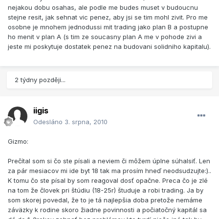
nejakou dobu osahas, ale podle me budes muset v budoucnu
stejne resit, jak sehnat vic penez, aby jsi se tim mohl zivit. Pro me
osobne je mnohem jednodussi mit trading jako plan B a postupne
ho menit v plan A (s tim ze soucasny plan A me v pohode zivi a
jeste mi poskytuje dostatek penez na budovani solidniho kapitalu).
2 týdny později...
iigis
Odesláno
3. srpna, 2010
Gizmo:
Prečítal som si čo ste písali a neviem či môžem úplne súhalsiť. Len
za pár mesiacov mi ide byt 18 tak ma prosím hneď neodsudzujte:)..
K tomu čo ste písal by som reagoval dosť opačne. Preca čo je zlé
na tom že človek pri štúdiu (18-25r) študuje a robi trading. Ja by
som skorej povedal, že to je tá najlepšia doba pretože nemáme
záväzky k rodine skoro žiadne povinnosti a počiatočný kapitál sa