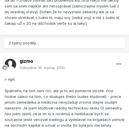
dá do 1-2rokov zohnať bez problémov kto tvrdí niečo iné tak by
som sa sním najskôr ani nerozprával (samozrejme myslim ludí z
tej strednej vrstvy). Dúfam že to nevyznelo sebecky ale ja sa
chcem stretávať s ludmi kt. majú sny (velké sny) a nie s ludmi kt
čakajú už v 20 na dôchodok verťe sú aj taky:)
2 týdny později...
gizmo
Odesláno
16. srpna, 2010
> iigis
Spatneho na tom neni nic, ale je to asi pomerne slozite. Ono
hodne zalezi na tom, co studujes (nebo budes studovat) - prece
jenom zemedelka a medicina nevyzaduji zrovna stejne studijni
nasazeni. Ja jsem studoval radoby technickou skolu (3 semestry,
nez jsem zjistil, ze je mi to k nicemu) a nedokazal bych se
soucasne jeste venovat tradingu a vydelavat na brigadach penize
na obchodni kapital a uzivat si zivota (to byla pro me tehdy