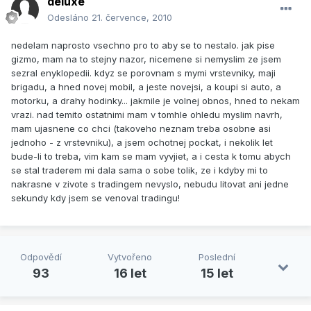
deluxe
Odesláno
21. července, 2010
nedelam naprosto vsechno pro to aby se to nestalo. jak pise
gizmo, mam na to stejny nazor, nicemene si nemyslim ze jsem
sezral enyklopedii. kdyz se porovnam s mymi vrstevniky, maji
brigadu, a hned novej mobil, a jeste novejsi, a koupi si auto, a
motorku, a drahy hodinky... jakmile je volnej obnos, hned to nekam
vrazi. nad temito ostatnimi mam v tomhle ohledu myslim navrh,
mam ujasnene co chci (takoveho neznam treba osobne asi
jednoho - z vrstevniku), a jsem ochotnej pockat, i nekolik let
bude-li to treba, vim kam se mam vyvjiet, a i cesta k tomu abych
se stal traderem mi dala sama o sobe tolik, ze i kdyby mi to
nakrasne v zivote s tradingem nevyslo, nebudu litovat ani jedne
sekundy kdy jsem se venoval tradingu!
Odpovědí
Vytvořeno
Poslední
93
16 let
15 let