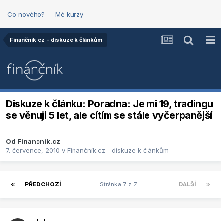
Co nového?
Mé kurzy
Finančník.cz - diskuze k článkům
Diskuze k článku: Poradna: Je mi 19, tradingu
se věnuji 5 let, ale cítím se stále vyčerpanější
Od
Financnik.cz
7. července, 2010
v
Finančník.cz - diskuze k článkům
PŘEDCHOZÍ
Stránka 7 z 7
DALŠÍ