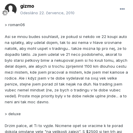
gizmo
Odesláno
22. července, 2010
> roman06
Asi se mnou budes souhlasit, ze pokud si nekdo ve 22 koupi auto
na splatky, aby udelal dojem, tak to asi nema v hlave srovnane
natolik, aby mohl uspet v tradingu... takze mozna lip pro nej, ze to
dopadlo takto. Ja jsem udelal ve 21 neco podobneho, akorat to
bylo starsi petkovy bmw a nekupoval jsem si ho kvuli tomu, abych
delal dojem, ale abych si trochu zprijemnil 1100 km dlouhou cestu
mezi mistem, kde jsem pracoval a mistem, kde jsem mel kamose a
rodice. Ale i kdyz jsem v te dobe vydelaval na svuj vek velke
penize, stejne jsem porad zil tak nejak na dluh. Na trading jsem
vubec nemel mindset (ne, ze bych o tradingu v te dobe vubec
vedel). Proste moje priority byly v te dobe nekde uplne jinde... a to
neni ani tak moc davno.
> deluxe
Drzim palce, at Ti to vyjde. Nicmene opet se vracime k te porad
dokola omylane vete "na velikosti zalezi". S $2500 si ten trh asi