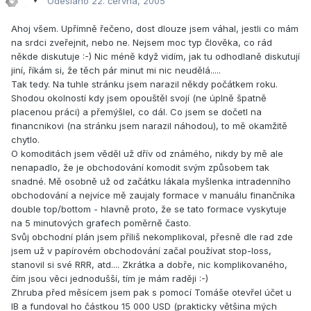
Odesláno
22. června, 2005
Ahoj všem. Upřímně řečeno, dost dlouze jsem váhal, jestli co mám
na srdci zveřejnit, nebo ne. Nejsem moc typ člověka, co rád
někde diskutuje :-) Nic méně když vidím, jak tu odhodlaně diskutují
jiní, říkám si, že těch pár minut mi nic neudělá.....
Tak tedy. Na tuhle stránku jsem narazil někdy počátkem roku.
Shodou okolností kdy jsem opouštěl svojí (ne úplně špatně
placenou práci) a přemýšlel, co dál. Co jsem se dočetl na
financnikovi (na stránku jsem narazil náhodou), to mě okamžitě
chytlo.
O komoditách jsem věděl už dřív od známého, nikdy by mě ale
nenapadlo, že je obchodování komodit svým způsobem tak
snadné. Mě osobně už od začátku lákala myšlenka intradenního
obchodování a nejvíce mě zaujaly formace v manuálu finančníka
double top/bottom - hlavně proto, že se tato formace vyskytuje
na 5 minutových grafech poměrně často.
Svůj obchodní plán jsem příliš nekomplikoval, přesně dle rad zde
jsem už v papírovém obchodování začal používat stop-loss,
stanovil si své RRR, atd.... Zkrátka a dobře, nic komplikovaného,
čím jsou věci jednodušší, tím je mám raději :-)
Zhruba před měsícem jsem pak s pomocí Tomáše otevřel účet u
IB a fundoval ho částkou 15 000 USD (prakticky většina mých