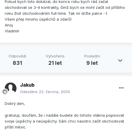
Pokud bych toto dokázal, do konce roku bych rád začal
obchodovat se 3-4 kontrakty, čímž bych se mohl začít od příštího
roku živit obchodováním full-time. Tak mi držte palce :-)
Všem přeji mnoho úspěchů a zdarů!
Ahoj
Vladimír
Odpovědí
Vytvořeno
Poslední
831
21 let
9 let
Jakub
Odesláno
22. června, 2005
Dobrý den,
gratuluji, doufám, že i nadále budete do tohoto vlákna popisovat
svoje úspěchy a neúspěchy. Sám chci naostro začít obchodovat
příští měsíc.