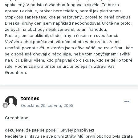
spokojený. V podstatě všechno fungovalo skvěle. Ta burza
opravdu existuje, broker bere telefon, poradí jak platformou,
Stop-loss zabere tam, kde je nastavený... prostě to nemá chybu !
Dneska, druhý den jsem například neobchodoval. Určitě ne proto,
že bych na obchody nějak zanevřel, to ani náhodou.
Prostě jsem se uklidnil, sleduji trhy a čekám na svou šanci.
V závěru chci poděkovat tvůrcům tohoto webu za to, že mi
umožnili poznat svět, o kterém jsem dříve věděl pouze z filmu, kde
se k sobě lidé chovají o něco lépe, než v tom "obyčejném" světě
na ulici. Děkuji všem, kdo přispívají do diskuze, kdo se dělí o tobré
i zlé. Hodně zdaru a příště se určitě polepším. Zdraví Vás
Greenhorn.
tomnes
Odesláno
29. června, 2005
Greenhorne,
děkujeme, že jste se podělil! Skvělý příspěvek!
Nedělejte si hlavu ze své první ztráty. Můj první obchod byla ztráta