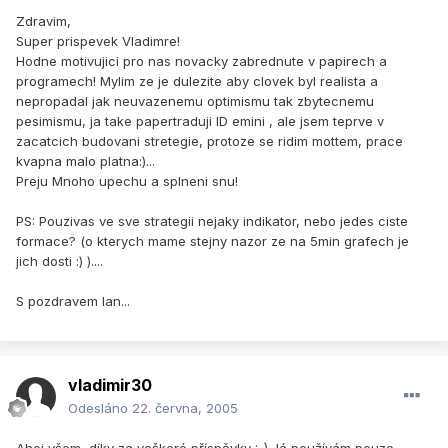
Zdravim,
Super prispevek Vladimre!
Hodne motivujici pro nas novacky zabrednute v papirech a
programech! Mylim ze je dulezite aby clovek byl realista a
nepropadal jak neuvazenemu optimismu tak zbytecnemu
pesimismu, ja take papertraduji ID emini , ale jsem teprve v
zacatcich budovani stretegie, protoze se ridim mottem, prace
kvapna malo platna:)...
Preju Mnoho upechu a splneni snu!
PS: Pouzivas ve sve strategii nejaky indikator, nebo jedes ciste
formace? (o kterych mame stejny nazor ze na 5min grafech je
jich dosti :) )....
S pozdravem Ian...
vladimir30
Odesláno
22. června, 2005