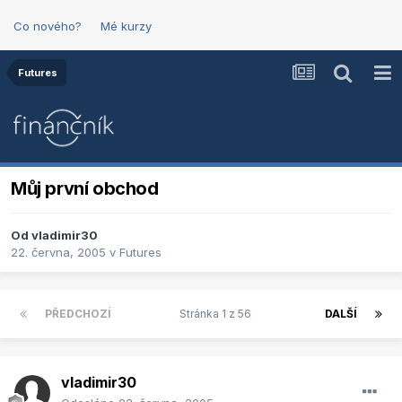
Co nového?
Mé kurzy
Futures
Můj první obchod
Od
vladimir30
22. června, 2005
v
Futures
PŘEDCHOZÍ
Stránka 1 z 56
DALŠÍ
vladimir30