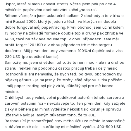
úspor, které si mohu dovolit ztratit). Včera jsem pak po cca 4
měsíčním papírovém obchodování začal „naostro“.
Během včerejška jsem uskutečnil celkem 2 obchody a to v trhu e-
mini Russel 2000, který je jeden z těch, ve kterých mi docela
dobře fungoval můj papertrading. První obchod jsem učinil kolem
13 hodiny na základě formace double top a druhý pak zhruba ve
14:50, také na základe double top. V obou případech jsem měl
profit-target 120 USD a v obou případech trh mého targetu
dosáhnul. Můj první den tedy znamenal 100%ní úspěšnost a zisk
230 USD (po odečtení komisí).
Samozřejmě, jsem si vědom toho, že to není moc - ale na druhou
stranu, někteří na podobnou částku pracují třeba i celý měsíc.
Rozhodně si ani nemyslím, že bych teď, po dvou obchodech byl
nějakej génius - je mi jasný, že ztráty ještě přijdou. S tím počítám -
i můj paper-trading byl plný ztrát, důležitý byl pro mě konec
měsíce.
Chtěl bych tedy velmi, velmi poděkovat autorům tohoto serveru a
zároveň ostatním říci - nevzdávejte to. Ten první den, kdy zažijete
zisky a během pár minut vyděláte několik tisíc korun je opravdu
úžasný! Navíc je jasným důkazem toho, že to JDE.
Rozhodující je samozřejmě stav mého účtu za měsíc. Momentálně
si dávám malé cíle - stačilo by mi měsíčně vydělat 400-500 USD.