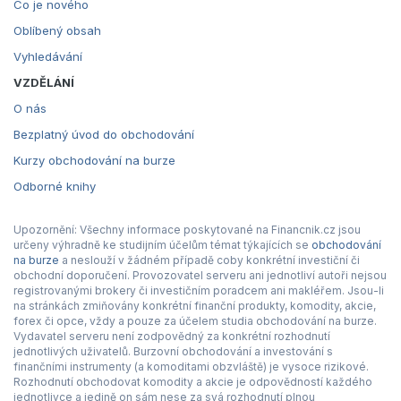
Co je nového
Oblíbený obsah
Vyhledávání
VZDĚLÁNÍ
O nás
Bezplatný úvod do obchodování
Kurzy obchodování na burze
Odborné knihy
Upozornění: Všechny informace poskytované na Financnik.cz jsou
určeny výhradně ke studijním účelům témat týkajících se
obchodování
na burze
a neslouží v žádném případě coby konkrétní investiční či
obchodní doporučení. Provozovatel serveru ani jednotliví autoři nejsou
registrovanými brokery či investičním poradcem ani makléřem. Jsou-li
na stránkách zmiňovány konkrétní finanční produkty, komodity, akcie,
forex či opce, vždy a pouze za účelem studia obchodování na burze.
Vydavatel serveru není zodpovědný za konkrétní rozhodnutí
jednotlivých uživatelů. Burzovní obchodování a investování s
finančními instrumenty (a komoditami obzvláště) je vysoce rizikové.
Rozhodnutí obchodovat komodity a akcie je odpovědností každého
jednotlivce a jedině on sám nese za svá rozhodnutí plnou