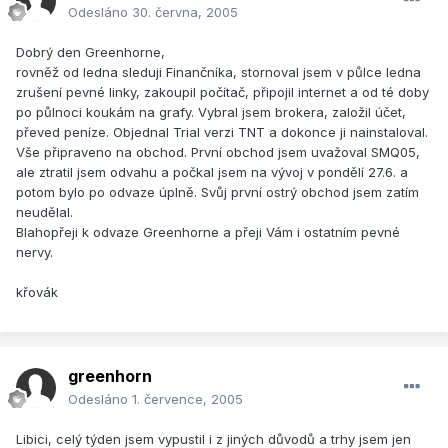
Odesláno
30. června, 2005
Dobrý den Greenhorne,
rovněž od ledna sleduji Finančníka, stornoval jsem v půlce ledna
zrušení pevné linky, zakoupil počítač, připojil internet a od té doby
po půlnoci koukám na grafy. Vybral jsem brokera, založil účet,
převed peníze. Objednal Trial verzi TNT a dokonce ji nainstaloval.
Vše připraveno na obchod. První obchod jsem uvažoval SMQ05,
ale ztratil jsem odvahu a počkal jsem na vývoj v pondělí 27.6. a
potom bylo po odvaze úplně. Svůj první ostrý obchod jsem zatím
neudělal.
Blahopřeji k odvaze Greenhorne a přeji Vám i ostatním pevné
nervy.
křovák
greenhorn
Odesláno
1. července, 2005
Libici, celý týden jsem vypustil i z jiných důvodů a trhy jsem jen