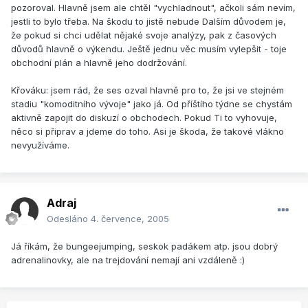
pozoroval. Hlavně jsem ale chtěl "vychladnout", ačkoli sám nevím,
jestli to bylo třeba. Na škodu to jistě nebude Dalším důvodem je,
že pokud si chci udělat nějaké svoje analýzy, pak z časových
důvodů hlavně o výkendu. Ještě jednu věc musím vylepšit - toje
obchodní plán a hlavně jeho dodržování.
Křováku: jsem rád, že ses ozval hlavně pro to, že jsi ve stejném
stadiu "komoditního vývoje" jako já. Od příštího týdne se chystám
aktivně zapojit do diskuzí o obchodech. Pokud Ti to vyhovuje,
něco si připrav a jdeme do toho. Asi je škoda, že takové vlákno
nevyužíváme.
Adraj
Odesláno
4. července, 2005
Já říkám, že bungeejumping, seskok padákem atp. jsou dobrý
adrenalinovky, ale na trejdování nemají ani vzdáleně :)