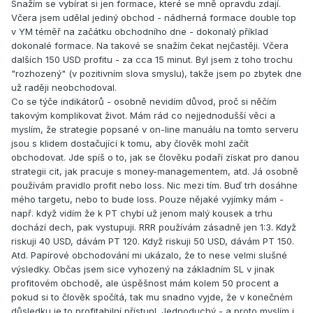
Snažím se vybírat si jen formace, které se mně opravdu zdají.
Včera jsem udělal jediný obchod - nádherná formace double top
v YM téměř na začátku obchodního dne - dokonalý příklad
dokonalé formace. Na takové se snažím čekat nejčastěji. Včera
dalších 150 USD profitu - za cca 15 minut. Byl jsem z toho trochu
"rozhozený" (v pozitivním slova smyslu), takže jsem po zbytek dne
už raději neobchodoval.
Co se týče indikátorů - osobně nevidím důvod, proč si něčím
takovým komplikovat život. Mám rád co nejjednodušší věci a
myslím, že strategie popsané v on-line manuálu na tomto serveru
jsou s klidem dostačující k tomu, aby člověk mohl začít
obchodovat. Jde spíš o to, jak se člověku podaří získat pro danou
strategii cit, jak pracuje s money-managementem, atd. Já osobně
používám pravidlo profit nebo loss. Nic mezi tím. Buď trh dosáhne
mého targetu, nebo to bude loss. Pouze nějaké vyjímky mám -
např. když vidím že k PT chybí už jenom malý kousek a trhu
dochází dech, pak vystupuji. RRR používám zásadně jen 1:3. Když
riskuji 40 USD, dávám PT 120. Když riskuji 50 USD, dávám PT 150.
Atd. Papírové obchodování mi ukázalo, že to nese velmi slušné
výsledky. Občas jsem sice vyhozený na základním SL v jinak
profitovém obchodě, ale úspěšnost mám kolem 50 procent a
pokud si to člověk spočítá, tak mu snadno vyjde, že v konečném
důsledku je to profitabilní přístupl. Jednoduchý - a proto myslím i