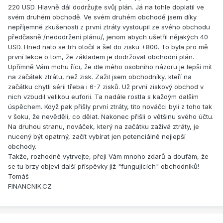
220 USD. Hlavně dál dodržujte svůj plán. Já na tohle doplatil ve
svém druhém obchodě. Ve svém druhém obchodě jsem díky
nepříjemné zkušenosti z první ztráty vystoupil ze svého obchodu
předčasně /nedodržení plánu/, jenom abych ušetřil nějakých 40
USD. Hned nato se trh otočil a šel do zisku +800. To byla pro mě
první lekce o tom, že základem je dodržovat obchodní plán.
Upřímně Vám mohu říci, že dle mého osobního názoru je lepší mít
na začátek ztrátu, než zisk. Zažil jsem obchodníky, kteří na
začátku chytli sérii třeba i 6-7 zisků. Už první ziskový obchod v
nich vzbudil velikou euforii. Ta nadále rostla s každým dalším
úspěchem. Když pak přišly první ztráty, tito nováčci byli z toho tak
v šoku, že nevěděli, co dělat. Nakonec přišli o většinu svého účtu.
Na druhou stranu, nováček, který na začátku zažívá ztráty, je
nucený být opatrný, začít vybírat jen potenciálně nejlepší
obchody.
Takže, rozhodně vytrvejte, přeji Vám mnoho zdarů a doufám, že
se tu brzy objeví další příspěvky již "fungujících" obchodníků!
Tomáš
FINANCNIK.CZ