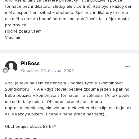
Ahoj všem, díky za veškeré příspěvky :-) Já používám pouze
formace bez indikátoru, sleduji ale více trhů. Rád bych každý den
měl alespoň 1 příležitost k obchodu. Spíš než indikátory to chce
dle mého názoru hodně screentime, aby člověk tak nějak dostal
pro trhy cit.
Hodně zdaru všem!
Vladimír
PitBoss
Odesláno
22. června, 2005
Ano, ja take nejsem zastancem - podme rychle skombinovat
20indikatoru :) - Ale kdyz clovek peclive zkouma jeden a pak ho
treba pouziva v kombinaci s formacemi a zakladni TA, tak podle
me se to taky oplati... Ohledne screentime s tebou
naprosto souhlasim, cim vic na to clovek cuci tim lip, ale to je tak
asi s kazdym bizem.. uceny s nebe prece nespadl:)...
Obchodujes obcas ES trh?
S pozdravem Ian...