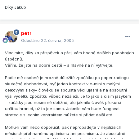
Díky Jakub
petr
Odesláno
22. června, 2005
Vladimíre, díky za příspěvek a přeji vám hodně dalších podobných
úspěchů.
Věřím, že jste na dobré cestě – a hlavně na ní vytrvejte.
Podle mě osobně je hrozně důležité zpočátku po papertradingu
skutečně obchodovat, byť jeden kontrakt v e-mini s malými
celkovými zisky– člověku se spousta věcí ujasní a na absolutní
výši výdělku zpočátku vůbec nezáleží. Je to jako s cizím jazykem
– začátky jsou nesmírně obtížné, ale jakmile člověk překoná
určitou hranici, už to jde samo. Jakmile vám bude fungovat
strategie s jedním kontraktem můžete si přidat další atd.
Mohu-li vám něco doporučit, pak nepropadejte v nejbližších
měsících přehnanému optimismu ani pesimismu. Je absolutně