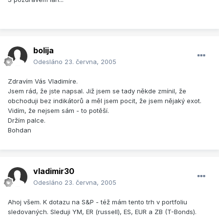
bolija
Odesláno
23. června, 2005
Zdravím Vás Vladimíre.
Jsem rád, že jste napsal. Již jsem se tady někde zmínil, že
obchoduji bez indikátorů a měl jsem pocit, že jsem nějaký exot.
Vidím, že nejsem sám - to potěší.
Držím palce.
Bohdan
vladimir30
Odesláno
23. června, 2005
Ahoj všem. K dotazu na S&P - též mám tento trh v portfoliu
sledovaných. Sleduji YM, ER (russell), ES, EUR a ZB (T-Bonds).