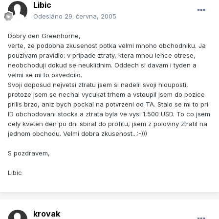
Libic
Odesláno
29. června, 2005
Dobry den Greenhorne,
verte, ze podobna zkusenost potka velmi mnoho obchodniku. Ja
pouzivam pravidlo: v pripade ztraty, ktera mnou lehce otrese,
neobchoduji dokud se neuklidnim. Oddech si davam i tyden a
velmi se mi to osvedcilo.
Svoji doposud nejvetsi ztratu jsem si nadelil svoji hlouposti,
protoze jsem se nechal vycukat trhem a vstoupil jsem do pozice
prilis brzo, aniz bych pockal na potvrzeni od TA. Stalo se mi to pri
ID obchodovani stocks a ztrata byla ve vysi 1,500 USD. To co jsem
cely kveten den po dni sbiral do profitu, jsem z poloviny ztratil na
jednom obchodu. Velmi dobra zkusenost...:-)))
S pozdravem,
Libic
krovak