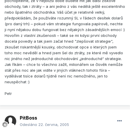
pochopitelné, že v nejbližší době budete mít jak další ziskové
obchody, tak i ztráty – a ani jedno z vás nedělá ještě excelentního
nebo špatného obchodníka. Váš účet je relativně velký,
předpokládám, že používáte rozumný SL v řádech desítek dolarů
(pro daný trh) – pokud vám strategie fungovala papírově, nechte
ji nyní nějakou dobu fungovat bez nějakých zásadnějších emocí :)
Hovořím z vlastní zkušenosti – také se mi kdysi první obchody
docela povedly a tak jsem začal hned "zlepšovat strategie",
zkoušet riskantnější kousky, obchodovat opce o kterých jsem
toho moc nevěděl a hned jsem šel do ztráty, ze které mě vyvedlo
nic jiného než jednoduché obchodování „jednoduché“ strategie.
Jak říkám – chce to všechno zažít, milionářem se člověk nemůže
stát přes noc ale jak vidíte v jiných vláknech tohoto fóra –
vydělávat tisíce dolarů týdně není nic nemožného, jen to
neuspěchat :)
Petr
PitBoss
Odesláno
22. června, 2005