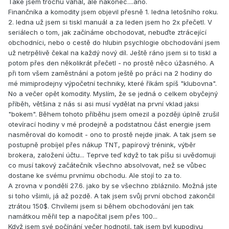
Také jsem trochu váhal, ale nakonec....ano.
Finančníka a komodity jsem objevil přesně 1. ledna letošního roku.
2. ledna už jsem si tiskl manuál a za leden jsem ho 2x přečetl. V
seriálech o tom, jak začínáme obchodovat, nebuďte ztrácející
obchodníci, nebo o cestě do hlubin psychlogie obchodování jsem
už netrpělivě čekal na každý nový díl. Ještě ráno jsem si to tiskl a
potom přes den několikrát přečetl - no prostě něco úžasného. A
při tom všem zaměstnání a potom ještě po práci na 2 hodiny do
mé mimiprodejny výpočetní techniky, které říkám spíš "klubovna".
No a večer opět komodity. Myslím, že se jedná o celkem obyčejný
příběh, většina z nás si asi musí vydělat na první vklad jaksi
"bokem". Během tohoto příběhu jsem omezil a později úplně zrušil
otevírací hodiny v mé prodejně a podstatnou část energie jsem
nasměroval do komodit - ono to prostě nejde jinak. A tak jsem se
postupně probíjel přes nákup TNT, papírový trénink, výběr
brokera, založení účtu... Teprve teď když to tak píšu si uvědomuji
co musí takový začátečník všechno absolvovat, než se vůbec
dostane ke svému prvnímu obchodu. Ale stojí to za to.
A zrovna v pondělí 27.6. jako by se všechno zbláznilo. Možná jste
si toho všimli, já až pozdě. A tak jsem svůj první obchod zakončil
ztrátou 150$. Chvílemi jsem si během obchodování jen tak
namátkou měřil tep a napočítal jsem přes 100...
Když jsem své počínání večer hodnotil, tak jsem byl kupodivu