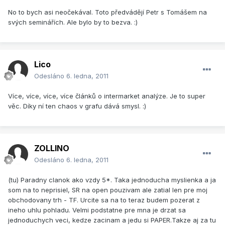
No to bych asi neočekával. Toto předvádějí Petr s Tomášem na
svých seminářích. Ale bylo by to bezva. :)
Lico
Odesláno
6. ledna, 2011
Více, více, více, více článků o intermarket analýze. Je to super
věc. Díky ní ten chaos v grafu dává smysl. :)
ZOLLINO
Odesláno
6. ledna, 2011
(tu) Paradny clanok ako vzdy 5*. Taka jednoducha myslienka a ja
som na to neprisiel, SR na open pouzivam ale zatial len pre moj
obchodovany trh - TF. Urcite sa na to teraz budem pozerat z
ineho uhlu pohladu. Velmi podstatne pre mna je drzat sa
jednoduchych veci, kedze zacinam a jedu si PAPER.Takze aj za tu