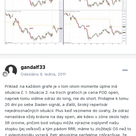
gandalf33
Odesláno
6. ledna, 2011
Príklad: na každom grafe je v tom istom momente úplne iná
situácia č. 1. Situácia 2: na troch grafoch je cena POD open,
napriek tomu vidíme odraz do long, nie do short. Pridajme k tomu
20 dní po sebe žiaden signál, a ďalší, široký repertoár
nejednoznačných situácií. Plus keď vezmeme do úvahy, že odraz
nenastáva vždy krásne na day open, ale kdesi v zóne okolo tejto
SR úrovne, pričom bod vstupu môže výrazne ovplyvniť našu
stopku (jej veľkosť) a tým pádom RRR, máme tu zložitejší OS než to
z videotutoriálu vyzerá. Petr absolútne perfektne zdôrazňuje, že