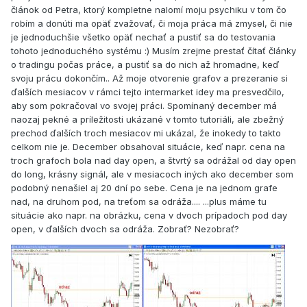
článok od Petra, ktorý kompletne nalomí moju psychiku v tom čo
robím a donúti ma opäť zvažovať, či moja práca má zmysel, či nie
je jednoduchšie všetko opäť nechať a pustiť sa do testovania
tohoto jednoduchého systému :) Musím zrejme prestať čítať články
o tradingu počas práce, a pustiť sa do nich až hromadne, keď
svoju prácu dokončím.. Až moje otvorenie grafov a prezeranie si
ďalších mesiacov v rámci tejto intermarket idey ma presvedčilo,
aby som pokračoval vo svojej práci. Spomínaný december má
naozaj pekné a príležitosti ukázané v tomto tutoriáli, ale zbežný
prechod ďalších troch mesiacov mi ukázal, že inokedy to takto
celkom nie je. December obsahoval situácie, keď napr. cena na
troch grafoch bola nad day open, a štvrtý sa odrážal od day open
do long, krásny signál, ale v mesiacoch iných ako december som
podobný nenašiel aj 20 dní po sebe. Cena je na jednom grafe
nad, na druhom pod, na treťom sa odráža.... ...plus máme tu
situácie ako napr. na obrázku, cena v dvoch prípadoch pod day
open, v ďalších dvoch sa odráža. Zobrať? Nezobrať?