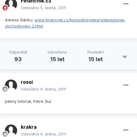
Financnik.cz
Odesláno
5. ledna, 2011
Adresa článku:
www.financnik.cz/komodity/videa/videotutorial-
obchodovani-2.html
Odpovědí
Vytvořeno
Poslední
93
15 let
15 let
rossi
Odesláno
6. ledna, 2011
pekny tutorial, Petre (tu)
krakra
Odesláno
6. ledna, 2011