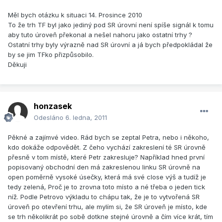
Měl bych otázku k situaci 14. Prosince 2010
To že trh TF byl jako jediný pod SR úrovní není spíše signál k tomu
aby tuto úroveň překonal a nešel nahoru jako ostatní trhy ?
Ostatní trhy byly výrazně nad SR úrovní a já bych předpokládal že
by se jim TFko přizpůsobilo.
Děkuji
honzasek
Odesláno
6. ledna, 2011
Pěkné a zajímvé video. Rád bych se zeptal Petra, nebo i někoho,
kdo dokáže odpovědět. Z čeho vychází zakreslení té SR úrovně
přesně v tom místě, které Petr zakresluje? Například hned první
popisovaný obchodní den má zakreslenou linku SR úrovně na
open poměrně vysoké úsečky, která má své close výš a tudíž je
tedy zelená, Proč je to zrovna toto místo a né třeba o jeden tick
níž. Podle Petrovo výkladu to chápu tak, že je to vytvořená SR
úroveň po otevření trhu, ale mylím si, že SR úroveň je místo, kde
se trh několikrát po sobě dotkne stejné úrovně a čím více krát, tím