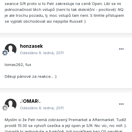
seance S/R proto si to Petr zakresluje na ceně Open. Líbí se mi
jednoznačnost těch vstupů (není to tak diskréční - pocitové). NQ
je ale trochu pozadu, tj. moc vstupů tam není. S tímhle přístupem
se vyplatí obchodovat asi nejspíše Russell :)
honzasek
Odesláno
6. ledna, 2011
tomas262, fux
Děkuji pánové za reakce... :)
.:OMAR:.
Odesláno
6. ledna, 2011
Myslím si že Petr nemá zobrazený Premarket a Aftermarket. Tudíž
prostě 15:30 se vytvoří úsečka a její open je S/R. Nic víc, nic míň :).
Vypadá to jednoduše a funkčně, být nováčkem bez OS neváhal