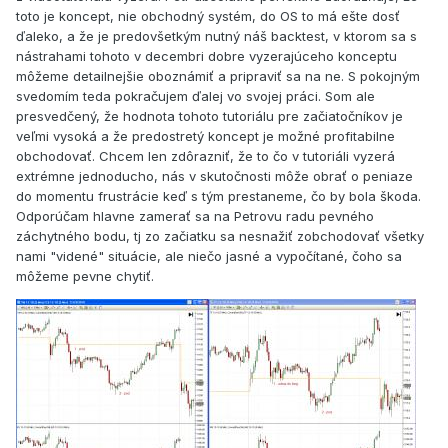
toto je koncept, nie obchodný systém, do OS to má ešte dosť
ďaleko, a že je predovšetkým nutný náš backtest, v ktorom sa s
nástrahami tohoto v decembri dobre vyzerajúceho konceptu
môžeme detailnejšie oboznámiť a pripraviť sa na ne. S pokojným
svedomím teda pokračujem ďalej vo svojej práci. Som ale
presvedčený, že hodnota tohoto tutoriálu pre začiatočníkov je
veľmi vysoká a že predostretý koncept je možné profitabilne
obchodovať. Chcem len zdôrazniť, že to čo v tutoriáli vyzerá
extrémne jednoducho, nás v skutočnosti môže obrať o peniaze
do momentu frustrácie keď s tým prestaneme, čo by bola škoda.
Odporúčam hlavne zamerať sa na Petrovu radu pevného
záchytného bodu, tj zo začiatku sa nesnažiť zobchodovať všetky
nami "videné" situácie, ale niečo jasné a vypočítané, čoho sa
môžeme pevne chytiť.