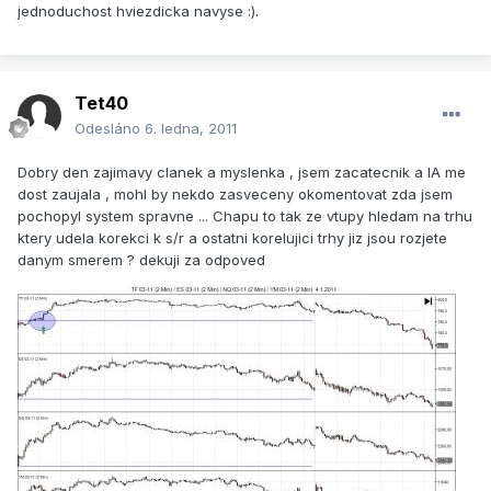
jednoduchost hviezdicka navyse :).
Tet40
Odesláno
6. ledna, 2011
Dobry den zajimavy clanek a myslenka , jsem zacatecnik a IA me
dost zaujala , mohl by nekdo zasveceny okomentovat zda jsem
pochopyl system spravne ... Chapu to tak ze vtupy hledam na trhu
ktery udela korekci k s/r a ostatni korelujici trhy jiz jsou rozjete
danym smerem ? dekuji za odpoved