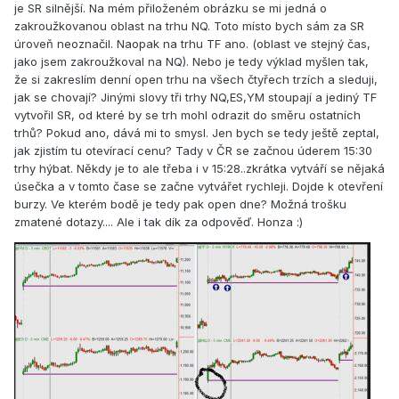
je SR silnější. Na mém přiloženém obrázku se mi jedná o
zakroužkovanou oblast na trhu NQ. Toto místo bych sám za SR
úroveň neoznačil. Naopak na trhu TF ano. (oblast ve stejný čas,
jako jsem zakroužkoval na NQ). Nebo je tedy výklad myšlen tak,
že si zakreslím denní open trhu na všech čtyřech trzích a sleduji,
jak se chovají? Jinými slovy tři trhy NQ,ES,YM stoupají a jediný TF
vytvořil SR, od které by se trh mohl odrazit do směru ostatních
trhů? Pokud ano, dává mi to smysl. Jen bych se tedy ještě zeptal,
jak zjistím tu otevírací cenu? Tady v ČR se začnou úderem 15:30
trhy hýbat. Někdy je to ale třeba i v 15:28..zkrátka vytváří se nějaká
úsečka a v tomto čase se začne vytvářet rychleji. Dojde k otevření
burzy. Ve kterém bodě je tedy pak open dne? Možná trošku
zmatené dotazy.... Ale i tak dík za odpověď. Honza :)