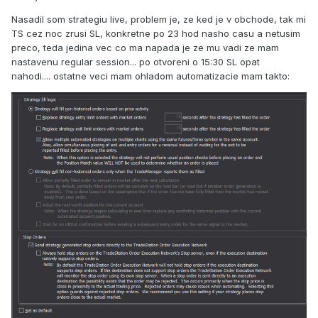
("Mon_Enter") next bar at open;
Nasadil som strategiu live, problem je, ze ked je v obchode, tak mi
Toto zajistí vstupy a výstupy právě této strategie a druhá do
TS cez noc zrusi SL, konkretne po 23 hod nasho casu a netusim
ní nebude zasahovat. Jako vždy to ovšem má jedno ALE -
preco, teda jedina vec co ma napada je ze mu vadi ze mam
SetStopLoss, SetProfitTarget a podobné příkazy - ty se totiž
nastavenu regular session... po otvoreni o 15:30 SL opat
nedají nastavit na název vstupu, ale vztahují se pro stav na
nahodi.... ostatne veci mam ohladom automatizacie mam takto:
daném tickeru. Jediná možnost je mít SL a PT stejné na
všech strategiích daného tickeru. Osobně to tak dělám.
Nicméně nemám prakticky vyzkoušeno, co se stane s PT a
SL při nakoupených dvou kontraktech, protože to mám
zablokované na vstupu (vstoupí se do obchodu if
marketposition = 0). Něco mi ale říká, že to nebude fungovat
správně, protože se budou profity nebo ztráty sčítat a
obchod se ukončí prakticky v polovině.
M.