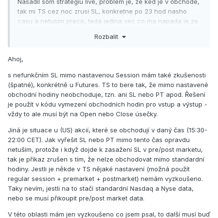
Nasadil som strategiu live, problem je, ze ked je v obchode,
tak mi TS cez noc zrusi SL, konkretne po 23 hod nasho
casu a netusim preco, teda jedina vec co ma napada je ze
mu vadi ze mam nastavenu regular session... po otvoreni o
Rozbalit
15:30 SL opat nahodi.... ostatne veci mam ohladom
automatizacie mam takto:
Ahoj,
s nefunkčním SL mimo nastavenou Session mám také zkušenosti
(špatné), konkrétně u Futures. TS to bere tak, že mimo nastavené
obchodní hodiny neobchoduje, tzn. ani SL nebo PT apod. Řešení
je použít v kódu vymezení obchodních hodin pro vstup a výstup -
vždy to ale musí být na Open nebo Close úsečky.
Jiná je situace u (US) akcií, které se obchodují v daný čas (15:30-
22:00 CET). Jak vyřešit SL nebo PT mimo tento čas opravdu
netuším, protože i když dojde k zasažení SL v pre/post marketu,
tak je příkaz zrušen s tím, že nelze obchodovat mimo standardní
hodiny. Jestli je někde v TS nějaké nastavení (možná použít
regular session + premarket + postmarket) nemám vyzkoušeno.
Taky nevím, jestli na to stačí standardní Nasdaq a Nyse data,
nebo se musí přikoupit pre/post market data.
V této oblasti mám jen vyzkoušeno co jsem psal, to další musí buď