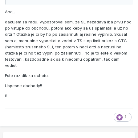
Jiná je situace u (US) akcií, které se obchodují v daný čas
(15:30-22:00 CET). Jak vyřešit SL nebo PT mimo tento čas
Ahoj,
opravdu netuším, protože i když dojde k zasažení SL v
pre/post marketu, tak je příkaz zrušen s tím, že nelze
dakujem za radu. Vypozoroval som, ze SL nezadava iba prvu noc
obchodovat mimo standardní hodiny. Jestli je někde v TS
po vstupe do obchodu, potom ako keby sa uz spamatal a uz ho
nějaké nastavení (možná použít regular session +
drzi
Otazka je ci by ho po zasiahnuti aj realne vyplnilo. Skusal
?
premarket + postmarket) nemám vyzkoušeno. Taky nevím,
som aj manualne vypocitat a zadat v TS stop limit prikaz s GTC
jestli na to stačí standardní Nasdaq a Nyse data, nebo se
(namiesto zruseneho SL), ten potom v noci drzi a nezrusi ho,
musí přikoupit pre/post market data.
otazka je ci ho tiez vyplni po zasiahnuti... no je to este o velkom
testovani, kazdopadne ak sa k niecomu dopatram, tak dam
V této oblasti mám jen vyzkoušeno co jsem psal, to další
vediet.
musí buď napsat někdo jiný, nebo to musíš vyzkoušet
?
Este raz dik za ochotu.
Uspesne obchody!!
M.
B
1