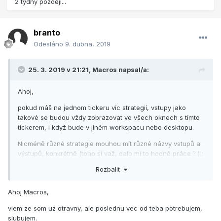
2 týdny později...
marketposition = 0). Něco mi ale říká, že to nebude fungovat
správně, protože se budou profity nebo ztráty sčítat a
obchod se ukončí prakticky v polovině.
branto
Odesláno
9. dubna, 2019
M.
25. 3. 2019 v 21:21,
Macros
napsal/a:
Ahoj,
pokud máš na jednom tickeru víc strategií, vstupy jako
takové se budou vždy zobrazovat ve všech oknech s tímto
tickerem, i když bude v jiném workspacu nebo desktopu.
Nicméně různé strategie mouhou mít různé názvy vstupů a
výstupů, konkrétně (toho si važ, dalo mi to hodně práce
)
:
?
Rozbalit
... tvůj systém a následně
then buy ("Mon_Enter") next bar at open;
Ahoj Macros,
//vystupni podminka long
viem ze som uz otravny, ale poslednu vec od teba potrebujem,
If marketposition > 0 then sell ("Mon_Exit") from entry
slubujem.