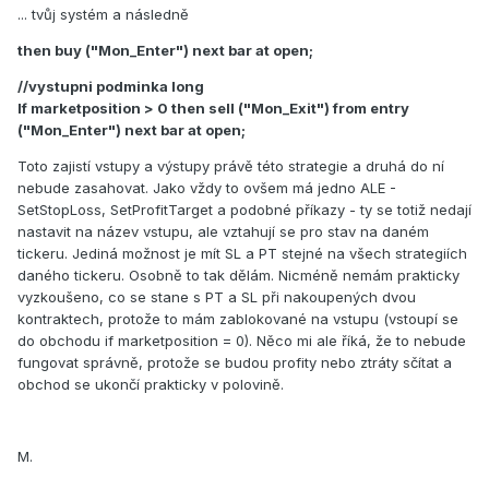
... tvůj systém a následně
then buy ("Mon_Enter") next bar at open;
//vystupni podminka long
If marketposition > 0 then sell ("Mon_Exit") from entry
("Mon_Enter") next bar at open;
Toto zajistí vstupy a výstupy právě této strategie a druhá do ní
nebude zasahovat. Jako vždy to ovšem má jedno ALE -
SetStopLoss, SetProfitTarget a podobné příkazy - ty se totiž nedají
nastavit na název vstupu, ale vztahují se pro stav na daném
tickeru. Jediná možnost je mít SL a PT stejné na všech strategiích
daného tickeru. Osobně to tak dělám. Nicméně nemám prakticky
vyzkoušeno, co se stane s PT a SL při nakoupených dvou
kontraktech, protože to mám zablokované na vstupu (vstoupí se
do obchodu if marketposition = 0). Něco mi ale říká, že to nebude
fungovat správně, protože se budou profity nebo ztráty sčítat a
obchod se ukončí prakticky v polovině.
M.