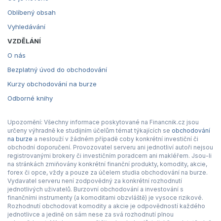
Oblíbený obsah
Vyhledávání
VZDĚLÁNÍ
O nás
Bezplatný úvod do obchodování
Kurzy obchodování na burze
Odborné knihy
Upozornění: Všechny informace poskytované na Financnik.cz jsou
určeny výhradně ke studijním účelům témat týkajících se
obchodování
na burze
a neslouží v žádném případě coby konkrétní investiční či
obchodní doporučení. Provozovatel serveru ani jednotliví autoři nejsou
registrovanými brokery či investičním poradcem ani makléřem. Jsou-li
na stránkách zmiňovány konkrétní finanční produkty, komodity, akcie,
forex či opce, vždy a pouze za účelem studia obchodování na burze.
Vydavatel serveru není zodpovědný za konkrétní rozhodnutí
jednotlivých uživatelů. Burzovní obchodování a investování s
finančními instrumenty (a komoditami obzvláště) je vysoce rizikové.
Rozhodnutí obchodovat komodity a akcie je odpovědností každého
jednotlivce a jedině on sám nese za svá rozhodnutí plnou