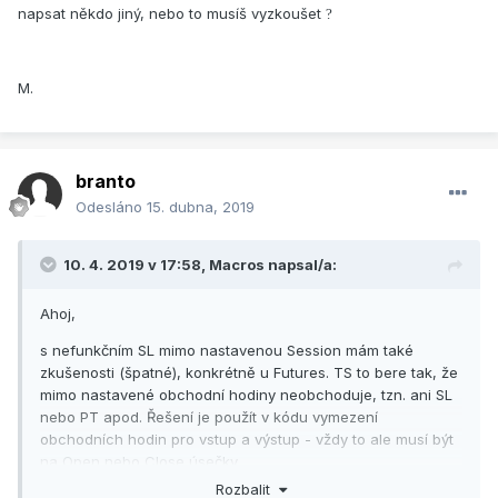
napsat někdo jiný, nebo to musíš vyzkoušet
?
Je to kvoli tomu regular session? je nutne tam dat aj pre
& post market aby to nezrusilo aj v noci? potom ale musim
pridat aj podmienku aby vstupoval iba cez den...
M.
naozaj dakujem za pomoc
Branto
branto
Odesláno
15. dubna, 2019
10. 4. 2019 v 17:58,
Macros
napsal/a:
Ahoj,
s nefunkčním SL mimo nastavenou Session mám také
zkušenosti (špatné), konkrétně u Futures. TS to bere tak, že
mimo nastavené obchodní hodiny neobchoduje, tzn. ani SL
nebo PT apod. Řešení je použít v kódu vymezení
obchodních hodin pro vstup a výstup - vždy to ale musí být
na Open nebo Close úsečky.
Rozbalit