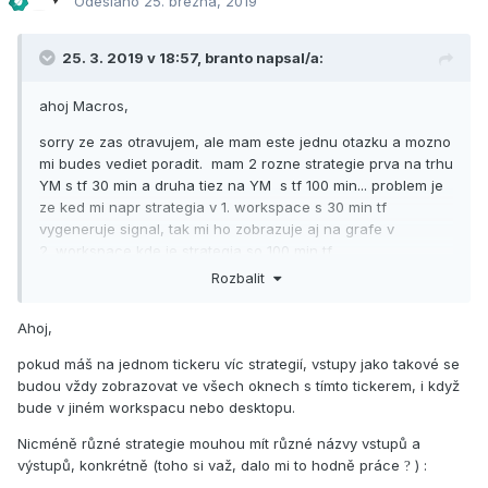
Odesláno
25. března, 2019
25. 3. 2019 v 18:57,
branto
napsal/a:
ahoj Macros,
sorry ze zas otravujem, ale mam este jednu otazku a mozno
mi budes vediet poradit. mam 2 rozne strategie prva na trhu
YM s tf 30 min a druha tiez na YM s tf 100 min... problem je
ze ked mi napr strategia v 1. workspace s 30 min tf
vygeneruje signal, tak mi ho zobrazuje aj na grafe v
2. workspace kde je strategia so 100 min tf...
Rozbalit
nevies prosim ta kde sa da v TS nastavit, aby sa kazda
strategia zobrazovala iba vo svojom workspace?
Ahoj,
je to len taka malickost, ale neviem si s tym pravdupovediac
pokud máš na jednom tickeru víc strategií, vstupy jako takové se
poradit ani som to nikde nenasiel.
budou vždy zobrazovat ve všech oknech s tímto tickerem, i když
dakujem
bude v jiném workspacu nebo desktopu.
branto
Nicméně různé strategie mouhou mít různé názvy vstupů a
výstupů, konkrétně (toho si važ, dalo mi to hodně práce
)
:
?