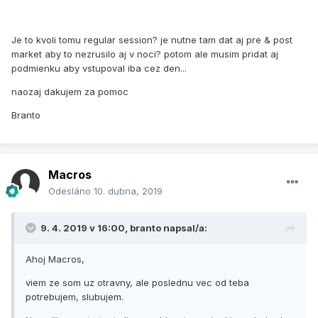
Je to kvoli tomu regular session? je nutne tam dat aj pre & post
market aby to nezrusilo aj v noci? potom ale musim pridat aj
podmienku aby vstupoval iba cez den...
naozaj dakujem za pomoc
Branto
Macros
Odesláno
10. dubna, 2019
9. 4. 2019 v 16:00,
branto
napsal/a:
Ahoj Macros,
viem ze som uz otravny, ale poslednu vec od teba
potrebujem, slubujem.