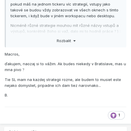
pokud máš na jednom tickeru víc strategií, vstupy jako
takové se budou vždy zobrazovat ve všech oknech s tímto
tickerem, i když bude v jiném workspacu nebo desktopu.
Nicméně různé strategie mouhou mít různé názvy vstupů a
výstupů, konkrétně (toho si važ, dalo mi to hodně práce
)
:
?
Rozbalit
... tvůj systém a následně
then buy ("Mon_Enter") next bar at open;
Macros,
//vystupni podminka long
ďakujem, naozaj si to vážim. Ak budes niekedy v Bratislave, mas u
If marketposition > 0 then sell ("Mon_Exit") from entry
mna pivo
?
("Mon_Enter") next bar at open;
Tie SL mam na kazdej strategii rozne, ale budem to musiet este
Toto zajistí vstupy a výstupy právě této strategie a druhá do
nejako domysliet, pripadne ich dam tiez narovnako...
ní nebude zasahovat. Jako vždy to ovšem má jedno ALE -
SetStopLoss, SetProfitTarget a podobné příkazy - ty se totiž
B.
nedají nastavit na název vstupu, ale vztahují se pro stav na
daném tickeru. Jediná možnost je mít SL a PT stejné na
všech strategiích daného tickeru. Osobně to tak dělám.
1
Nicméně nemám prakticky vyzkoušeno, co se stane s PT a
SL při nakoupených dvou kontraktech, protože to mám
zablokované na vstupu (vstoupí se do obchodu if