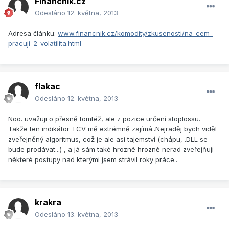
Financnik.cz
Odesláno
12. května, 2013
Adresa článku:
www.financnik.cz/komodity/zkusenosti/na-cem-
pracuji-2-volatilita.html
flakac
Odesláno
12. května, 2013
Noo. uvažuji o přesně tomtéž, ale z pozice určení stoplossu.
Takže ten indikátor TCV mě extrémně zajímá..Nejraděj bych viděl
zveřejněný algoritmus, což je ale asi tajemství (chápu, .DLL se
bude prodávat...) , a já sám také hrozně hrozně nerad zveřejňuji
některé postupy nad kterými jsem strávil roky práce..
krakra
Odesláno
13. května, 2013