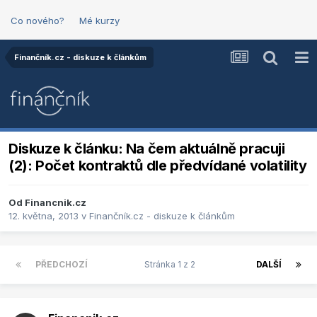
Co nového?
Mé kurzy
Finančník.cz - diskuze k článkům
Diskuze k článku: Na čem aktuálně pracuji
(2): Počet kontraktů dle předvídané volatility
Od
Financnik.cz
12. května, 2013
v
Finančník.cz - diskuze k článkům
PŘEDCHOZÍ
Stránka 1 z 2
DALŠÍ