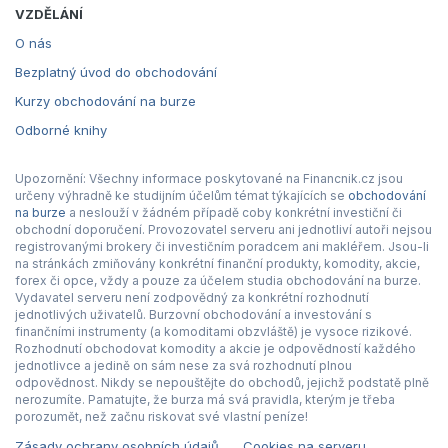
VZDĚLÁNÍ
O nás
Bezplatný úvod do obchodování
Kurzy obchodování na burze
Odborné knihy
Upozornění: Všechny informace poskytované na Financnik.cz jsou
určeny výhradně ke studijním účelům témat týkajících se
obchodování
na burze
a neslouží v žádném případě coby konkrétní investiční či
obchodní doporučení. Provozovatel serveru ani jednotliví autoři nejsou
registrovanými brokery či investičním poradcem ani makléřem. Jsou-li
na stránkách zmiňovány konkrétní finanční produkty, komodity, akcie,
forex či opce, vždy a pouze za účelem studia obchodování na burze.
Vydavatel serveru není zodpovědný za konkrétní rozhodnutí
jednotlivých uživatelů. Burzovní obchodování a investování s
finančními instrumenty (a komoditami obzvláště) je vysoce rizikové.
Rozhodnutí obchodovat komodity a akcie je odpovědností každého
jednotlivce a jedině on sám nese za svá rozhodnutí plnou
odpovědnost. Nikdy se nepouštějte do obchodů, jejichž podstatě plně
nerozumíte. Pamatujte, že burza má svá pravidla, kterým je třeba
porozumět, než začnu riskovat své vlastní peníze!
Zásady ochrany osobních údajů
Cookies na serveru