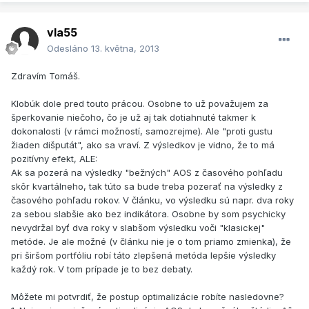
vla55
Odesláno
13. května, 2013
Zdravím Tomáš.
Klobúk dole pred touto prácou. Osobne to už považujem za
šperkovanie niečoho, čo je už aj tak dotiahnuté takmer k
dokonalosti (v rámci možností, samozrejme). Ale "proti gustu
žiaden dišputát", ako sa vraví. Z výsledkov je vidno, že to má
pozitívny efekt, ALE:
Ak sa pozerá na výsledky "bežných" AOS z časového pohľadu
skôr kvartálneho, tak túto sa bude treba pozerať na výsledky z
časového pohľadu rokov. V článku, vo výsledku sú napr. dva roky
za sebou slabšie ako bez indikátora. Osobne by som psychicky
nevydržal byť dva roky v slabšom výsledku voči "klasickej"
metóde. Je ale možné (v článku nie je o tom priamo zmienka), že
pri širšom portfóliu robí táto zlepšená metóda lepšie výsledky
každý rok. V tom prípade je to bez debaty.
Môžete mi potvrdiť, že postup optimalizácie robíte nasledovne?