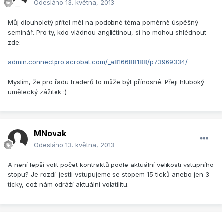
Odesláno
13. května, 2013
Můj dlouholetý přítel měl na podobné téma poměrně úspěšný
seminář. Pro ty, kdo vládnou angličtinou, si ho mohou shlédnout
zde:
admin.connectpro.acrobat.com/_a816688188/p73969334/
Myslím, že pro řadu traderů to může být přínosné. Přeji hluboký
umělecký zážitek :)
MNovak
Odesláno
13. května, 2013
A není lepší volit počet kontraktů podle aktuální velikosti vstupního
stopu? Je rozdíl jestli vstupujeme se stopem 15 ticků anebo jen 3
ticky, což nám odráží aktuální volatilitu.