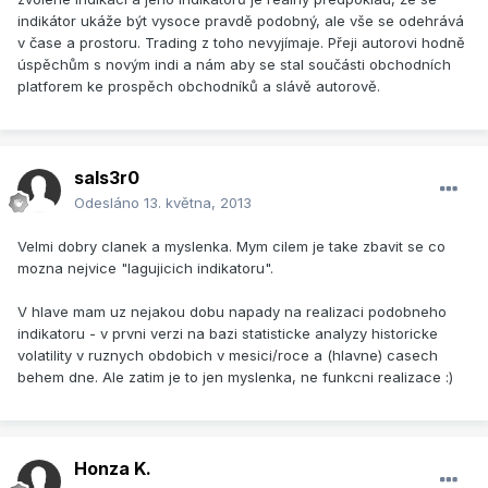
indikátor ukáže být vysoce pravdě podobný, ale vše se odehrává
v čase a prostoru. Trading z toho nevyjímaje. Přeji autorovi hodně
úspěchům s novým indi a nám aby se stal součásti obchodních
platforem ke prospěch obchodníků a slávě autorově.
sals3r0
Odesláno
13. května, 2013
Velmi dobry clanek a myslenka. Mym cilem je take zbavit se co
mozna nejvice "lagujicich indikatoru".
V hlave mam uz nejakou dobu napady na realizaci podobneho
indikatoru - v prvni verzi na bazi statisticke analyzy historicke
volatility v ruznych obdobich v mesici/roce a (hlavne) casech
behem dne. Ale zatim je to jen myslenka, ne funkcni realizace :)
Honza K.