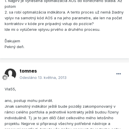
1. Najprv je vyriešená optimalizácia AOS do konečného štádia. Až
potom
2. sa robí optimalizácia indikátora. A tento proces už nemá žiadny
vplyv na samotný kód AOS a na jeho parametre, ale len na počet
kontraktov v kóde pre prípadný vstup do pozície?
Ide mi o vylúčenie vplyvu prvého a druhého procesu.
Ďakujem
Pekný deň.
tomnes
Odesláno
13. května, 2013
Vla55,
ano, postup mohu potvrdit.
Jinak samotný indikátor ještě bude později zakomponovaný v
rámci celého portfolia a jednotlivé kontrakty ještě budou řízeny
individuálně. Tj. je to jen dílčí část celkového mého letošního
projektu. Nejprve si připravuji všechny potřebné nástroje a