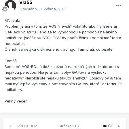
vla55
Odesláno
13. května, 2013
MNovak:
Problém je asi v tom, že AOS "nevidí" volatilitu ako my. Berie aj
GAP ako volatilitu (lebo sa to vyhodnocuje pomocou nejakého
indikátora (väčšinou ATR). TCV by podľa článku nemal mať tento
nedostatok.
Článok sa netýka diskréčneho tradingu. Tam platí, čo píšete.
Tomáš:
Samotné AOS-BO sú tiež založené na rozličných indikátoroch s
nejakou periódou. Nie je aj tam vplyv GAPov na výsledky
negatívny? Nerobili ste nejakú takúto analýzu? Logicky by aj tam
mali byť lepšie výsledky s odfiltrovaním GAPov, ktoré "deformujú"
indikátory.
Pekný večer.
PŘEDCHOZÍ
Stránka 1 z 2
DALŠÍ