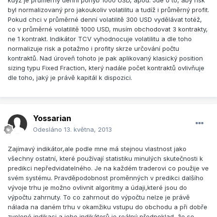
když je průměrný denní pohyb 1000 USD, apod. Jde o to, aby risk
byl normalizovaný pro jakoukoliv volatilitu a tudíž i průměrný profit.
Pokud chci v průměrné denní volatilitě 300 USD vydělávat totéž,
co v průměrné volatilitě 1000 USD, musím obchodovat 3 kontrakty,
ne 1 kontrakt. Indikátor TCV vyhodnocuje volatilitu a dle toho
normalizuje risk a potažmo i profity skrze určování počtu
kontraktů. Nad úroveň tohoto je pak aplikovaný klasický position
sizing typu Fixed Fraction, který nadále počet kontraktů ovlivňuje
dle toho, jaký je právě kapitál k dispozici.
Yossarian
Odesláno
13. května, 2013
Zajímavý indikátor,ale podle mne má stejnou vlastnost jako
všechny ostatní, které používají statistiku minulých skutečnosti k
predikci nepředvidatelného. Je na každém traderovi co použije ve
svém systému. Pravděpodobnost proměnných v predikci dalšího
vývoje trhu je možno ovlivnit algoritmy a údaji,které jsou do
výpočtu zahrnuty. To co zahrnout do výpočtu nelze je právě
nálada na daném trhu v okamžiku vstupu do obchodu a při dobře
zvolené indikaci a jeho indikátorů je reálný předpoklad, že se