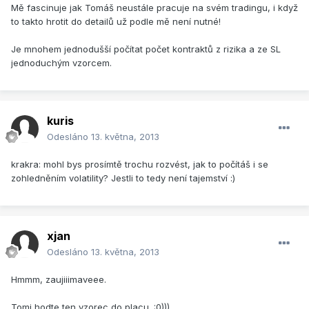
Mě fascinuje jak Tomáš neustále pracuje na svém tradingu, i když
to takto hrotit do detailů už podle mě není nutné!
Je mnohem jednodušší počítat počet kontraktů z rizika a ze SL
jednoduchým vzorcem.
kuris
Odesláno
13. května, 2013
krakra: mohl bys prosímtě trochu rozvést, jak to počítáš i se
zohledněním volatility? Jestli to tedy není tajemství :)
xjan
Odesláno
13. května, 2013
Hmmm, zaujiiimaveee.
Tomi hodte ten vzorec do placu. :0)))