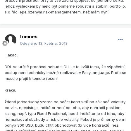
pracovní prostředí, brzy to vše začnu spojovat do jednoho celku,
jehož výsledkem by mělo být poměrně robustní a stabilní portfolio,
s o řád lépe řízeným risk-managementem, než mám nyní.
tomnes
Odesláno
13. května, 2013
Flakac,
DDL se určitě prodávat nebude. DLL je to kvůli tomu, že výpočetní
postup není technicky možné realizovat v EasyLanguage. Proto se
muselo přejít k tomuto řešení.
Kraka,
žádná jednoduchý vzorec na počet kontraktů na základě volatility
co vím, neexistuje. Indikátor není od toho, aby nahradil position
sizing, např. typu Fixed Fractional, apod. Indikátor je od toho, aby
normalizoval obchody a risk dle volatility. Pokud je průměrný denní
pohyb 300 USD, budu chtít obchodovat 3x více kontraktů, než