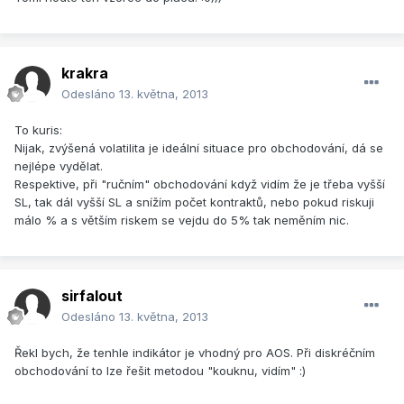
krakra
Odesláno
13. května, 2013
To kuris:
Nijak, zvýšená volatilita je ideální situace pro obchodování, dá se
nejlépe vydělat.
Respektive, při "ručním" obchodování když vidím že je třeba vyšší
SL, tak dál vyšší SL a snížím počet kontraktů, nebo pokud riskuji
málo % a s větším riskem se vejdu do 5% tak neměním nic.
sirfalout
Odesláno
13. května, 2013
Řekl bych, že tenhle indikátor je vhodný pro AOS. Při diskréčním
obchodování to lze řešit metodou "kouknu, vidím" :)