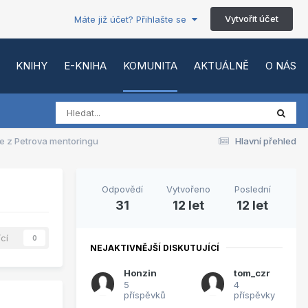
Vytvořit účet
Máte již účet? Přihlašte se
KNIHY
E-KNIHA
KOMUNITA
AKTUÁLNĚ
O NÁS
ce z Petrova mentoringu
Hlavní přehled
Odpovědí
Vytvořeno
Poslední
31
12 let
12 let
ící
0
NEJAKTIVNĚJŠÍ DISKUTUJÍCÍ
Honzin
tom_czr
5
4
příspěvků
příspěvky