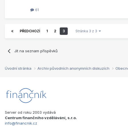
61
PŘEDCHOZÍ
1
2
3
Stránka 3 z 3
Jít na seznam příspěvků
Úvodní stránka
Archiv původních anonymních diskuzích
Obecn
Server od roku 2003 vydává
Centrum finančního vzdělávání, s.r.o.
info@financnik.cz