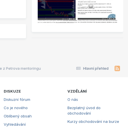
ce z Petrova mentoringu
Hlavní přehled
DISKUZE
VZDĚLÁNÍ
Diskuzní fórum
O nás
Co je nového
Bezplatný úvod do
obchodování
Oblíbený obsah
Kurzy obchodování na burze
Vyhledávání