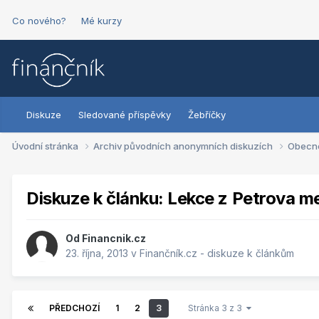
Co nového?
Mé kurzy
Diskuze
Sledované příspěvky
Žebříčky
Úvodní stránka
Archiv původních anonymních diskuzích
Obecn
Diskuze k článku: Lekce z Petrova m
Od
Financnik.cz
23. října, 2013
v
Finančník.cz - diskuze k článkům
PŘEDCHOZÍ
1
2
3
Stránka 3 z 3