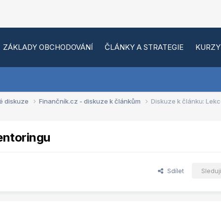
ZÁKLADY OBCHODOVÁNÍ
ČLÁNKY A STRATEGIE
KURZY
é diskuze
Finančník.cz - diskuze k článkům
Diskuze k článku: Lek
entoringu
Sdílet
Sleduj