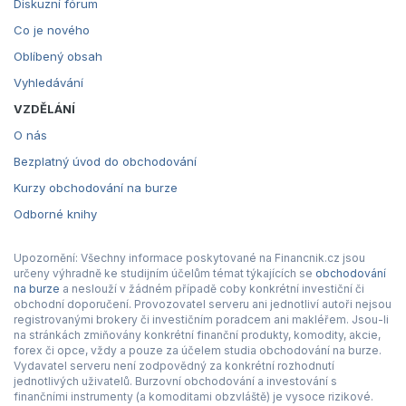
Diskuzní fórum
Co je nového
Oblíbený obsah
Vyhledávání
VZDĚLÁNÍ
O nás
Bezplatný úvod do obchodování
Kurzy obchodování na burze
Odborné knihy
Upozornění: Všechny informace poskytované na Financnik.cz jsou
určeny výhradně ke studijním účelům témat týkajících se
obchodování
na burze
a neslouží v žádném případě coby konkrétní investiční či
obchodní doporučení. Provozovatel serveru ani jednotliví autoři nejsou
registrovanými brokery či investičním poradcem ani makléřem. Jsou-li
na stránkách zmiňovány konkrétní finanční produkty, komodity, akcie,
forex či opce, vždy a pouze za účelem studia obchodování na burze.
Vydavatel serveru není zodpovědný za konkrétní rozhodnutí
jednotlivých uživatelů. Burzovní obchodování a investování s
finančními instrumenty (a komoditami obzvláště) je vysoce rizikové.