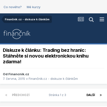
Co nového?
Mé kurzy
Finančník.cz - diskuze k článkům
Diskuze k článku: Trading bez hranic:
Stáhněte si novou elektronickou knihu
zdarma!
Od
Financnik.cz
7. června, 2015
v
Finančník.cz - diskuze k článkům
PŘEDCHOZÍ
Stránka 1 z 3
DALŠÍ