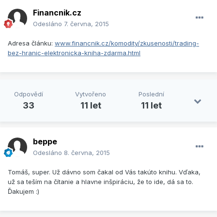
Financnik.cz
Odesláno
7. června, 2015
Adresa článku:
www.financnik.cz/komodity/zkusenosti/trading-
bez-hranic-elektronicka-kniha-zdarma.html
Odpovědí
Vytvořeno
Poslední
33
11 let
11 let
beppe
Odesláno
8. června, 2015
Tomáš, super. Už dávno som čakal od Vás takúto knihu. Vďaka,
už sa teším na čítanie a hlavne inšpiráciu, že to ide, dá sa to.
Ďakujem :)