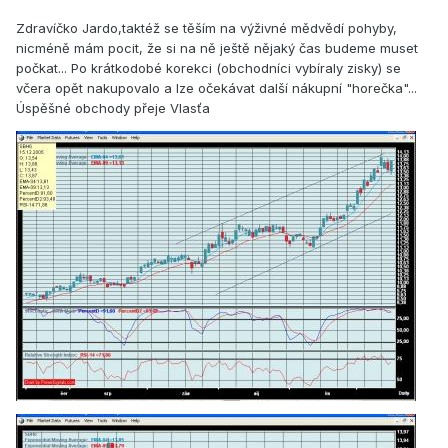
Zdravíčko Jardo,taktéž se těším na výživné mědvědí pohyby,
nicméně mám pocit, že si na ně ještě nějaký čas budeme muset
počkat... Po krátkodobé korekci (obchodníci vybíraly zisky) se
včera opět nakupovalo a lze očekávat další nákupní "horečka"...
Úspěšné obchody přeje Vlasťa