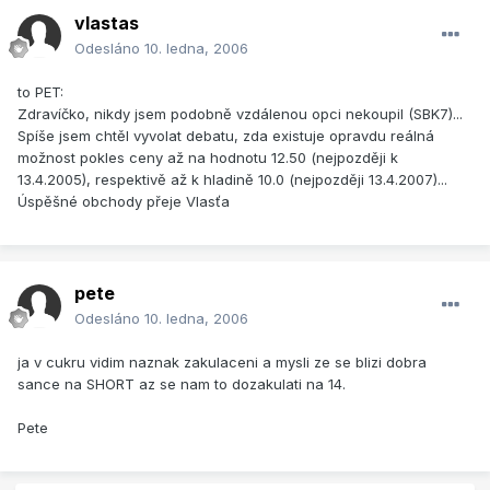
vlastas
Odesláno
10. ledna, 2006
to PET:
Zdravíčko, nikdy jsem podobně vzdálenou opci nekoupil (SBK7)...
Spíše jsem chtěl vyvolat debatu, zda existuje opravdu reálná
možnost pokles ceny až na hodnotu 12.50 (nejpozději k
13.4.2005), respektivě až k hladině 10.0 (nejpozději 13.4.2007)...
Úspěšné obchody přeje Vlasťa
pete
Odesláno
10. ledna, 2006
ja v cukru vidim naznak zakulaceni a mysli ze se blizi dobra
sance na SHORT az se nam to dozakulati na 14.
Pete