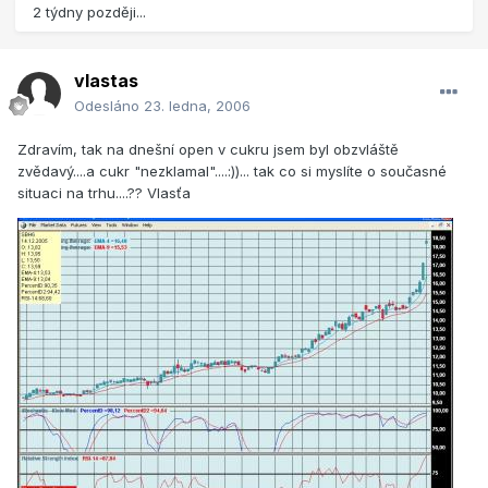
2 týdny později...
vlastas
Odesláno
23. ledna, 2006
Zdravím, tak na dnešní open v cukru jsem byl obzvláště
zvědavý....a cukr "nezklamal"....:))... tak co si myslíte o současné
situaci na trhu....?? Vlasťa