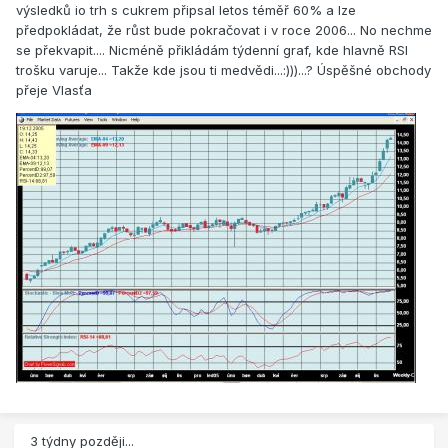
výsledků io trh s cukrem připsal letos téměř 60% a lze
předpokládat, že růst bude pokračovat i v roce 2006... No nechme
se překvapit.... Nicméně přikládám týdenní graf, kde hlavně RSI
trošku varuje... Takže kde jsou ti medvědi...:)))...? Úspěšné obchody
přeje Vlasťa
3 týdny později...