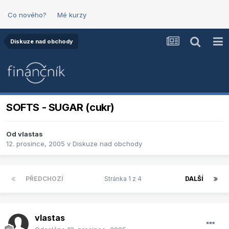
Co nového?
Mé kurzy
Diskuze nad obchody
SOFTS - SUGAR (cukr)
Od
vlastas
12. prosince, 2005
v
Diskuze nad obchody
PŘEDCHOZÍ
Stránka 1 z 4
DALŠÍ
vlastas