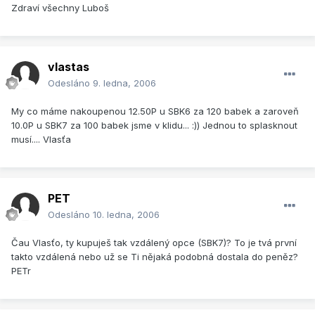
Zdraví všechny Luboš
vlastas
Odesláno
9. ledna, 2006
My co máme nakoupenou 12.50P u SBK6 za 120 babek a zaroveň
10.0P u SBK7 za 100 babek jsme v klidu... :)) Jednou to splasknout
musí.... Vlasťa
PET
Odesláno
10. ledna, 2006
Čau Vlasťo, ty kupuješ tak vzdálený opce (SBK7)? To je tvá první
takto vzdálená nebo už se Ti nějaká podobná dostala do peněz?
PETr