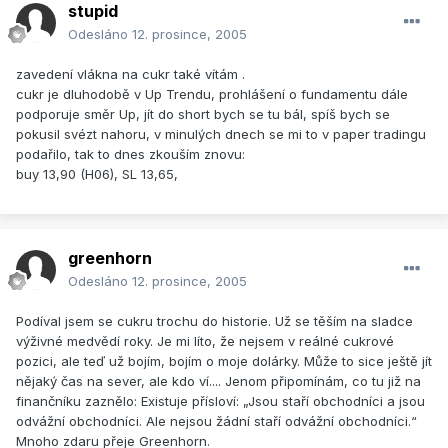
stupid
Odesláno
12. prosince, 2005
zavedení vlákna na cukr také vítám .
cukr je dluhodobě v Up Trendu, prohlášení o fundamentu dále
podporuje směr Up, jít do short bych se tu bál, spíš bych se
pokusil svézt nahoru, v minulých dnech se mi to v paper tradingu
podařilo, tak to dnes zkouším znovu:
buy 13,90 (H06), SL 13,65,
greenhorn
Odesláno
12. prosince, 2005
Podíval jsem se cukru trochu do historie. Už se těším na sladce
výživné medvědí roky. Je mi líto, že nejsem v reálné cukrové
pozici, ale teď už bojím, bojím o moje dolárky. Může to sice ještě jít
nějaký čas na sever, ale kdo ví.... Jenom připomínám, co tu již na
finančníku zaznělo: Existuje přísloví: „Jsou staří obchodníci a jsou
odvážní obchodníci. Ale nejsou žádní staří odvážní obchodníci.“
Mnoho zdaru přeje Greenhorn.