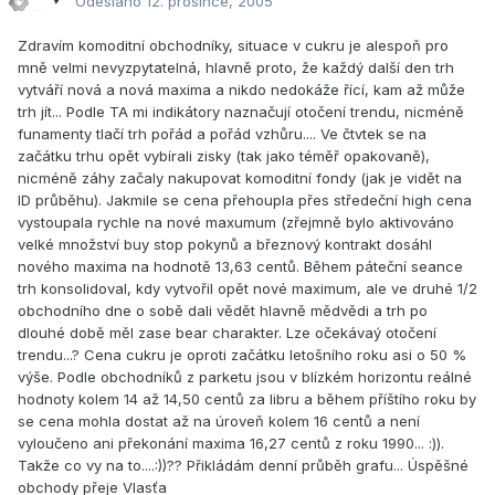
Odesláno
12. prosince, 2005
Zdravím komoditní obchodníky, situace v cukru je alespoň pro
mně velmi nevyzpytatelná, hlavně proto, že každý další den trh
vytváří nová a nová maxima a nikdo nedokáže řící, kam až může
trh jít... Podle TA mi indikátory naznačují otočení trendu, nicméně
funamenty tlačí trh pořád a pořád vzhůru.... Ve čtvtek se na
začátku trhu opět vybírali zisky (tak jako téměř opakovaně),
nicméně záhy začaly nakupovat komoditní fondy (jak je vidět na
ID průběhu). Jakmile se cena přehoupla přes středeční high cena
vystoupala rychle na nové maxumum (zřejmně bylo aktivováno
velké množství buy stop pokynů a březnový kontrakt dosáhl
nového maxima na hodnotě 13,63 centů. Během páteční seance
trh konsolidoval, kdy vytvořil opět nové maximum, ale ve druhé 1/2
obchodního dne o sobě dali vědět hlavně mědvědi a trh po
dlouhé době měl zase bear charakter. Lze očekávaý otočení
trendu...? Cena cukru je oproti začátku letošního roku asi o 50 %
výše. Podle obchodníků z parketu jsou v blízkém horizontu reálné
hodnoty kolem 14 až 14,50 centů za libru a během příštího roku by
se cena mohla dostat až na úroveň kolem 16 centů a není
vyloučeno ani překonání maxima 16,27 centů z roku 1990... :)).
Takže co vy na to....:))?? Přikládám denní průběh grafu... Úspěšné
obchody přeje Vlasťa