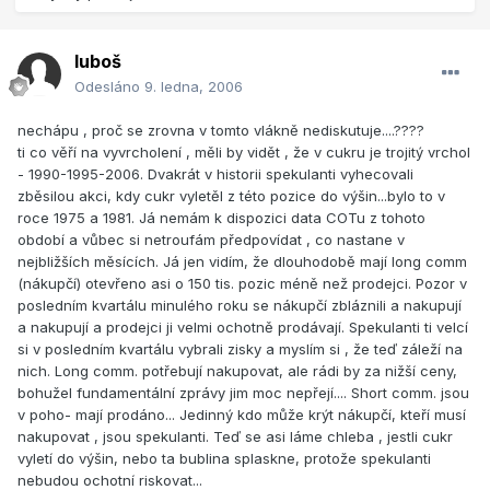
luboš
Odesláno
9. ledna, 2006
nechápu , proč se zrovna v tomto vlákně nediskutuje....????
ti co věří na vyvrcholení , měli by vidět , že v cukru je trojitý vrchol
- 1990-1995-2006. Dvakrát v historii spekulanti vyhecovali
zběsilou akci, kdy cukr vyletěl z této pozice do výšin...bylo to v
roce 1975 a 1981. Já nemám k dispozici data COTu z tohoto
období a vůbec si netroufám předpovídat , co nastane v
nejbližších měsících. Já jen vidím, že dlouhodobě mají long comm
(nákupčí) otevřeno asi o 150 tis. pozic méně než prodejci. Pozor v
posledním kvartálu minulého roku se nákupčí zbláznili a nakupují
a nakupují a prodejci ji velmi ochotně prodávají. Spekulanti ti velcí
si v posledním kvartálu vybrali zisky a myslím si , že teď záleží na
nich. Long comm. potřebují nakupovat, ale rádi by za nižší ceny,
bohužel fundamentální zprávy jim moc nepřejí.... Short comm. jsou
v poho- mají prodáno... Jedinný kdo může krýt nákupčí, kteří musí
nakupovat , jsou spekulanti. Teď se asi láme chleba , jestli cukr
vyletí do výšin, nebo ta bublina splaskne, protože spekulanti
nebudou ochotní riskovat...