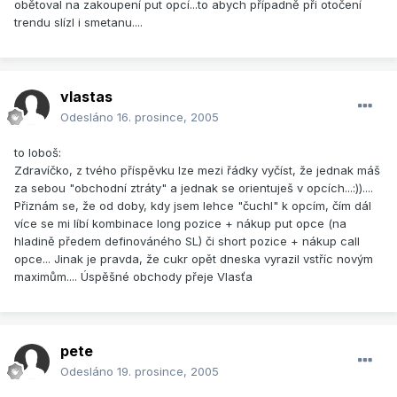
obětoval na zakoupení put opcí...to abych případně při otočení
trendu slízl i smetanu....
vlastas
Odesláno
16. prosince, 2005
to loboš:
Zdravíčko, z tvého příspěvku lze mezi řádky vyčíst, že jednak máš
za sebou "obchodní ztráty" a jednak se orientuješ v opcích...:))....
Přiznám se, že od doby, kdy jsem lehce "čuchl" k opcím, čím dál
více se mi líbí kombinace long pozice + nákup put opce (na
hladině předem definováného SL) či short pozice + nákup call
opce... Jinak je pravda, že cukr opět dneska vyrazil vstříc novým
maximům.... Úspěšné obchody přeje Vlasťa
pete
Odesláno
19. prosince, 2005