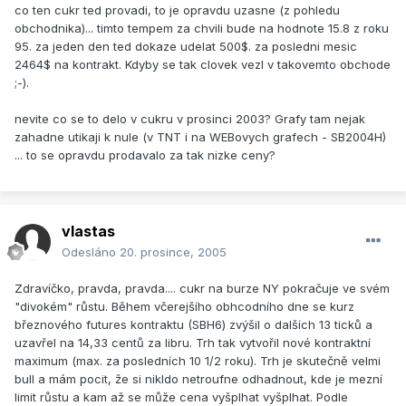
co ten cukr ted provadi, to je opravdu uzasne (z pohledu
obchodnika)... timto tempem za chvili bude na hodnote 15.8 z roku
95. za jeden den ted dokaze udelat 500$. za posledni mesic
2464$ na kontrakt. Kdyby se tak clovek vezl v takovemto obchode
;-).
nevite co se to delo v cukru v prosinci 2003? Grafy tam nejak
zahadne utikaji k nule (v TNT i na WEBovych grafech - SB2004H)
... to se opravdu prodavalo za tak nizke ceny?
vlastas
Odesláno
20. prosince, 2005
Zdravíčko, pravda, pravda.... cukr na burze NY pokračuje ve svém
"divokém" růstu. Během včerejšího obhcodního dne se kurz
březnového futures kontraktu (SBH6) zvýšil o dalších 13 ticků a
uzavřel na 14,33 centů za libru. Trh tak vytvořil nové kontraktní
maximum (max. za posledních 10 1/2 roku). Trh je skutečně velmi
bull a mám pocit, že si nikldo netroufne odhadnout, kde je mezní
limit růstu a kam až se může cena vyšplhat vyšplhat. Podle