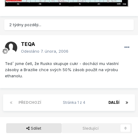
2 týdny později...
TEQA
Odesláno
7. února, 2006
Tedˇ jsme četl, že Rusko skupuje cukr - dochází mu vlastní
zásoby a Brazílie chce svých 50% zásob použít na výrobu
ethanolu.
PŘEDCHOZÍ
Stránka 1 z 4
DALŠÍ
Sdílet
Sledující
0