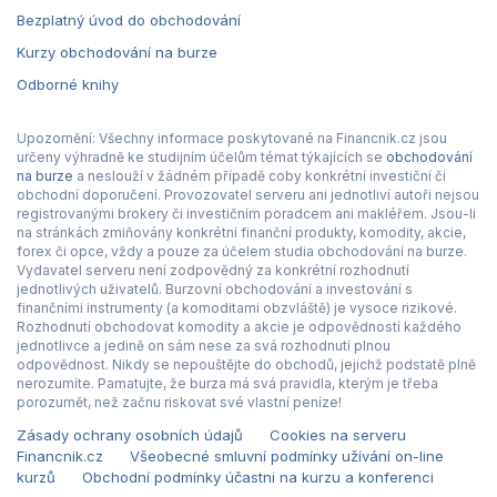
Bezplatný úvod do obchodování
Kurzy obchodování na burze
Odborné knihy
Upozornění: Všechny informace poskytované na Financnik.cz jsou
určeny výhradně ke studijním účelům témat týkajících se
obchodování
na burze
a neslouží v žádném případě coby konkrétní investiční či
obchodní doporučení. Provozovatel serveru ani jednotliví autoři nejsou
registrovanými brokery či investičním poradcem ani makléřem. Jsou-li
na stránkách zmiňovány konkrétní finanční produkty, komodity, akcie,
forex či opce, vždy a pouze za účelem studia obchodování na burze.
Vydavatel serveru není zodpovědný za konkrétní rozhodnutí
jednotlivých uživatelů. Burzovní obchodování a investování s
finančními instrumenty (a komoditami obzvláště) je vysoce rizikové.
Rozhodnutí obchodovat komodity a akcie je odpovědností každého
jednotlivce a jedině on sám nese za svá rozhodnutí plnou
odpovědnost. Nikdy se nepouštějte do obchodů, jejichž podstatě plně
nerozumíte. Pamatujte, že burza má svá pravidla, kterým je třeba
porozumět, než začnu riskovat své vlastní peníze!
Zásady ochrany osobních údajů
Cookies na serveru
Financnik.cz
Všeobecné smluvní podmínky užívání on-line
kurzů
Obchodní podmínky účastni na kurzu a konferenci