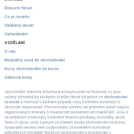
Diskuzní fórum
Co je nového
Oblíbený obsah
Vyhledávání
VZDĚLÁNÍ
O nás
Bezplatný úvod do obchodování
Kurzy obchodování na burze
Odborné knihy
Upozornění: Všechny informace poskytované na Financnik.cz jsou
určeny výhradně ke studijním účelům témat týkajících se
obchodování
na burze
a neslouží v žádném případě coby konkrétní investiční či
obchodní doporučení. Provozovatel serveru ani jednotliví autoři nejsou
registrovanými brokery či investičním poradcem ani makléřem. Jsou-li
na stránkách zmiňovány konkrétní finanční produkty, komodity, akcie,
forex či opce, vždy a pouze za účelem studia obchodování na burze.
Vydavatel serveru není zodpovědný za konkrétní rozhodnutí
jednotlivých uživatelů. Burzovní obchodování a investování s