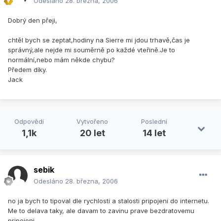
Odesláno
28. března, 2006
Dobrý den přeji,
chtěl bych se zeptat,hodiny na Sierre mi jdou trhavě,čas je
správný,ale nejde mi souměrně po každé vteřině.Je to
normální,nebo mám někde chybu?
Předem díky.
Jack
Odpovědí
Vytvořeno
Poslední
1,1k
20 let
14 let
sebik
Odesláno
28. března, 2006
no ja bych to tipoval dle rychlosti a stalosti pripojeni do internetu.
Me to delava taky, ale davam to zavinu prave bezdratovemu
pripojeni.