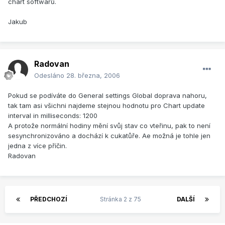
chart softwarů.
Jakub
Radovan
Odesláno
28. března, 2006
Pokud se podíváte do General settings Global doprava nahoru,
tak tam asi všichni najdeme stejnou hodnotu pro Chart update
interval in milliseconds: 1200
A protože normální hodiny mění svůj stav co vteřinu, pak to není
sesynchronizováno a dochází k cukatůře. Ae možná je tohle jen
jedna z více příčin.
Radovan
PŘEDCHOZÍ
Stránka 2 z 75
DALŠÍ