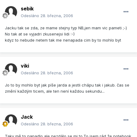
sebik
Odesláno
28. března, 2006
Jacku tak se zda, ze mame stejny typ NB,jen mam vic pameti ;-)
No tak at se vyjadri zkusenejsi lidi :-)
kdyz to nebude netem tak me nenapada cim by to mohlo byt
viki
Odesláno
28. března, 2006
Jo to by mohlo byt jak píše jarda a jestli chápu tak i jakub. čas se
změní každým ticem, ale ten není každou sekundu...
Jack
Odesláno
28. března, 2006
Taky mě to napadlo ale nezdálo se mi to.To jsem rád že notebook