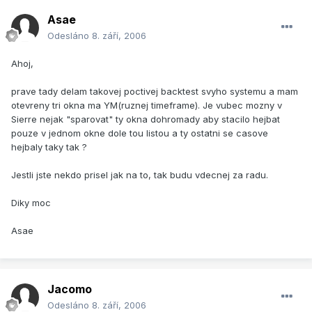
Asae
Odesláno
8. září, 2006
Ahoj,
prave tady delam takovej poctivej backtest svyho systemu a mam
otevreny tri okna ma YM(ruznej timeframe). Je vubec mozny v
Sierre nejak "sparovat" ty okna dohromady aby stacilo hejbat
pouze v jednom okne dole tou listou a ty ostatni se casove
hejbaly taky tak ?
Jestli jste nekdo prisel jak na to, tak budu vdecnej za radu.
Diky moc
Asae
Jacomo
Odesláno
8. září, 2006