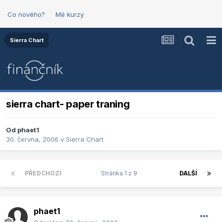
Co nového?
Mé kurzy
Sierra Chart
sierra chart- paper traning
Od
phaet1
30. června, 2006
v
Sierra Chart
PŘEDCHOZÍ
Stránka 1 z 9
DALŠÍ
phaet1