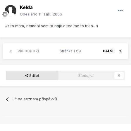
Kelda
Odesláno
11. září, 2006
Uz to mam, nemohl sem to najit a ted me to trklo.. :)
PŘEDCHOZÍ
Stránka 1 z 9
DALŠÍ
Sdílet
Sledující
0
Jít na seznam příspěvků