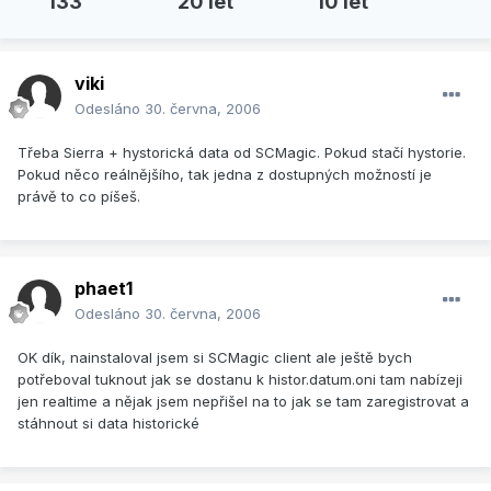
133
20 let
10 let
viki
Odesláno
30. června, 2006
Třeba Sierra + hystorická data od SCMagic. Pokud stačí hystorie.
Pokud něco reálnějšího, tak jedna z dostupných možností je
právě to co píšeš.
phaet1
Odesláno
30. června, 2006
OK dík, nainstaloval jsem si SCMagic client ale ještě bych
potřeboval tuknout jak se dostanu k histor.datum.oni tam nabízeji
jen realtime a nějak jsem nepřišel na to jak se tam zaregistrovat a
stáhnout si data historické