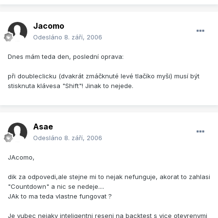
Jacomo
Odesláno
8. září, 2006
Dnes mám teda den, poslední oprava:
při doubleclicku (dvakrát zmáčknuté levé tlačíko myši) musí být
stisknuta klávesa "Shift"! Jinak to nejede.
Asae
Odesláno
8. září, 2006
JAcomo,
dik za odpovedi,ale stejne mi to nejak nefunguje, akorat to zahlasi
"Countdown" a nic se nedeje....
JAk to ma teda vlastne fungovat ?
Je vubec nejaky inteligentni reseni na backtest s vice otevrenymi