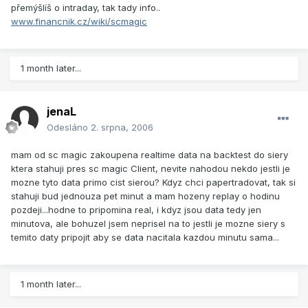
přemýšlíš o intraday, tak tady info..
www.financnik.cz/wiki/scmagic
1 month later...
jenaL
Odesláno
2. srpna, 2006
mam od sc magic zakoupena realtime data na backtest do siery
ktera stahuji pres sc magic Client, nevite nahodou nekdo jestli je
mozne tyto data primo cist sierou? Kdyz chci papertradovat, tak si
stahuji bud jednouza pet minut a mam hozeny replay o hodinu
pozdeji...hodne to pripomina real, i kdyz jsou data tedy jen
minutova, ale bohuzel jsem neprisel na to jestli je mozne siery s
temito daty pripojit aby se data nacitala kazdou minutu sama...
1 month later...