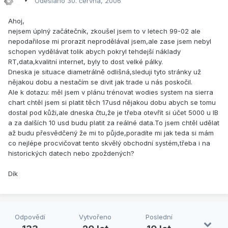
Odesláno
30. června, 2006
Ahoj,
nejsem úplný začátečník, zkoušel jsem to v letech 99-02 ale
nepodařilose mi prorazit neprodělával jsem,ale zase jsem nebyl
schopen vydělávat tolik abych pokryl tehdejší náklady
RT,data,kvalitní internet, byly to dost velké pálky.
Dneska je situace diametrálně odlišná,sleduji tyto stránky už
nějakou dobu a nestačím se divit jak trade u nás poskočil.
Ale k dotazu: měl jsem v plánu trénovat wodies system na sierra
chart chtěl jsem si platit těch 17usd nějakou dobu abych se tomu
dostal pod kůži,ale dneska čtu,že je třeba otevřít si účet 5000 u IB
a za dalších 10 usd budu platit za reálné data.To jsem chtěl udělat
až budu přesvědčený že mi to půjde,poradíte mi jak teda si mám
co nejlépe procvičovat tento skvělý obchodní systém,třeba i na
historických datech nebo zpoždených?
Dík
Odpovědí
Vytvořeno
Poslední