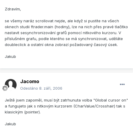
Zdravím,
se všemy naráz scrollovat nejde, ale když si pustíte na všech
oknech studii ftrader.main (hodiny), lze na nich přes pravé tlačítko
nastavit sesynchronizování grafů pomocí nitkového kurzoru. V
příslušném grafu, podle kterého se má synchronizovat, uděláte
doubleclick a ostatní okna zobrazí požadovaný časový úsek.
Jakub
Jacomo
Odesláno
8. září, 2006
Ještě jsem zapoměl, musí být zatrhunuta volba "Global cursor on"
a fungujeto jak s nitkovým kurzorem (CharValue/Crosshair) tak s
klasickým (pointer).
Jakub