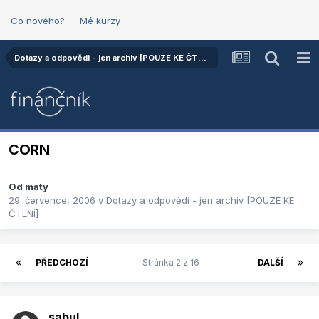
Co nového?
Mé kurzy
Dotazy a odpovědi - jen archiv [POUZE KE ČTENÍ]
CORN
Od
maty
29. července, 2006
v
Dotazy a odpovědi - jen archiv [POUZE KE
ČTENÍ]
PŘEDCHOZÍ
Stránka 2 z 16
DALŠÍ
sabul