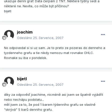
ukazuje denní graf. Data čerpám z TNT. Některé týdny sedí a
některé ne. Nevíte, co může být příčinou?
bijetl
joachim
Odesláno
25. července, 2007
No odpovedal si si uz sam. Je to preto ze pozeras do denneho a
tyzdenneho grafu a tie nikdy nemozu mat rovnake OHLC.
Rovnake su iba v pondelok.
bijetl
Odesláno
25. července, 2007
díky za odpověď joachime, nicméně asi jsem se špatně vyjádřil
nebo nechápu podstatu...
měl jsem za to, že pod 1 barem týdenního grafu se vlastně
"skrývá" 5 barů denního grafu.