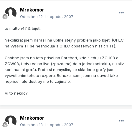
Mrakomor
Odesláno
12. listopadu, 2007
to mutton47 & bijetl:
Nekolikrat jsem narazil na uplne stejny problem jako bijetl (OHLC
na vyssim TF se neshoduje s OHLC obsazenych nizsich TF).
Osobne jsem na toto prisel na Barchart, kde sleduju ZCH08 a
ZCW08, tedy realna live (zpozdena) data jednokontraktu, nikoliv
kontinualni grafu. Proto si nemyslim, ze skladane grafy jsou
vysvetlenim tohoto rozporu. Bohuzel sam jsem na duvod take
neprisel, ale dost by me to zajimalo.
Vi to nekdo?
Mrakomor
Odesláno
13. listopadu, 2007