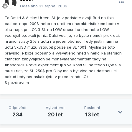
Odesláno
31. srpna, 2006
To Dmitri & Aleke: Urceni SL je v podstate dvoji: Bud na fixni
castce-napr. 200$-nebo na urcitem charakteristickem bodu v
trhu-napr. pri LONG SL na LOW dnesniho dne nebo LOW
vcerejsiho,cokoli je niz. Dalsi veci je, ze byste nemeli prekrocit
hranici ztraty 2% z uctu na jeden obchod. Tedy jestli mam na
uctu 5kUSD muzu vstoupit pouze se SL 100$. Myslim ze toto
pravidlo je blize popsano a vysvetleno hned v nekolika starsich
clancich zabyvajicich se moneymanagmentem tady na
financniku. Prave experimentuji s velikosti SL na trzich C,W,S a
muzu rict, ze SL 250$ pro C by melo byt vice nez dostacujici-
pokud tedy nenaskakujete v pulce trendu :O)
S pozdravem
Odpovědí
Vytvořeno
Poslední
234
20 let
13 let