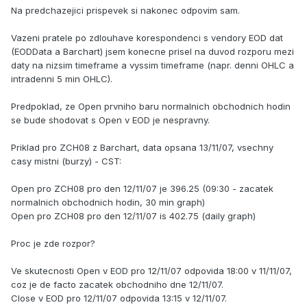
Na predchazejici prispevek si nakonec odpovim sam.
Vazeni pratele po zdlouhave korespondenci s vendory EOD dat
(EODData a Barchart) jsem konecne prisel na duvod rozporu mezi
daty na nizsim timeframe a vyssim timeframe (napr. denni OHLC a
intradenni 5 min OHLC).
Predpoklad, ze Open prvniho baru normalnich obchodnich hodin
se bude shodovat s Open v EOD je nespravny.
Priklad pro ZCH08 z Barchart, data opsana 13/11/07, vsechny
casy mistni (burzy) - CST:
Open pro ZCH08 pro den 12/11/07 je 396.25 (09:30 - zacatek
normalnich obchodnich hodin, 30 min graph)
Open pro ZCH08 pro den 12/11/07 is 402.75 (daily graph)
Proc je zde rozpor?
Ve skutecnosti Open v EOD pro 12/11/07 odpovida 18:00 v 11/11/07,
coz je de facto zacatek obchodniho dne 12/11/07.
Close v EOD pro 12/11/07 odpovida 13:15 v 12/11/07.