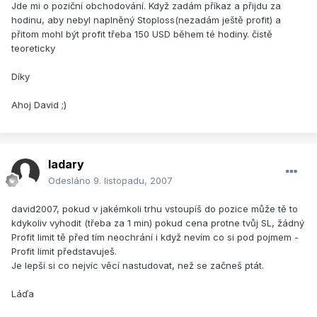
Jde mi o poziční obchodování. Když zadám příkaz a přijdu za
hodinu, aby nebyl naplněný Stoploss(nezadám ještě profit) a
přitom mohl být profit třeba 150 USD během té hodiny. čistě
teoreticky
Díky
Ahoj David ;)
ladary
Odesláno
9. listopadu, 2007
david2007, pokud v jakémkoli trhu vstoupíš do pozice může tě to
kdykoliv vyhodit (třeba za 1 min) pokud cena protne tvůj SL, žádný
Profit limit tě před tím neochrání i když nevím co si pod pojmem -
Profit limit představuješ.
Je lepší si co nejvíc věcí nastudovat, než se začneš ptát.
Láďa