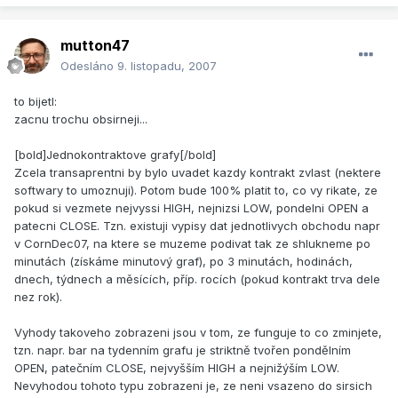
mutton47
Odesláno
9. listopadu, 2007
to bijetl:
zacnu trochu obsirneji...
[bold]Jednokontraktove grafy[/bold]
Zcela transaprentni by bylo uvadet kazdy kontrakt zvlast (nektere
softwary to umoznuji). Potom bude 100% platit to, co vy rikate, ze
pokud si vezmete nejvyssi HIGH, nejnizsi LOW, pondelni OPEN a
patecni CLOSE. Tzn. existuji vypisy dat jednotlivych obchodu napr
v CornDec07, na ktere se muzeme podivat tak ze shlukneme po
minutách (získáme minutový graf), po 3 minutách, hodinách,
dnech, týdnech a měsících, příp. rocích (pokud kontrakt trva dele
nez rok).
Vyhody takoveho zobrazeni jsou v tom, ze funguje to co zminjete,
tzn. napr. bar na tydenním grafu je striktně tvořen pondělním
OPEN, patečním CLOSE, nejvyšším HIGH a nejnižýším LOW.
Nevyhodou tohoto typu zobrazeni je, ze neni vsazeno do sirsich