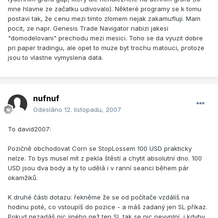
mne hlavne ze začatku udivovalo). Některé programy se k tomu
postavi tak, že cenu mezi timto zlomem nejak zakamufluji. Mam
pocit, ze napr. Genesis Trade Navigator nabizi jakesi
"domodelovani" prechodu mezi mesici. Toho se da vyuzit dobre
pri paper tradingu, ale opet to muze byt trochu matouci, protoze
jsou to vlastne vymyslena data.
nufnuf
Odesláno
12. listopadu, 2007
To david2007:
Pozičně obchodovat Corn se StopLossem 100 USD prakticky
nelze. To bys musel mít z pekla štěstí a chytit absolutní dno. 100
USD jsou dva body a ty to udělá i v ranní seanci během pár
okamžiků.
K druhé části dotazu: řekněme že se od počítače vzdálíš na
hodinu poté, co vstoupíš do pozice - a máš zadaný jen SL příkaz.
Pokud nezadáš nic jiného než ten SL tak se nic nevyplní, i kdyby