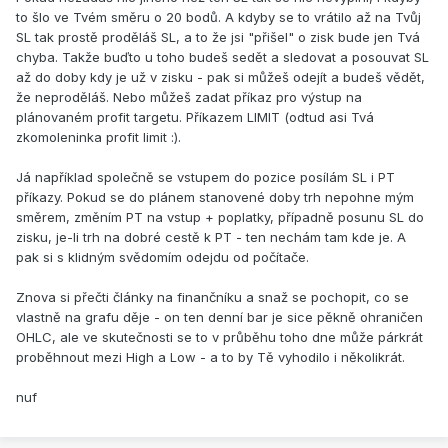
to šlo ve Tvém směru o 20 bodů. A kdyby se to vrátilo až na Tvůj
SL tak prostě proděláš SL, a to že jsi "přišel" o zisk bude jen Tvá
chyba. Takže buďto u toho budeš sedět a sledovat a posouvat SL
až do doby kdy je už v zisku - pak si můžeš odejít a budeš vědět,
že neproděláš. Nebo můžeš zadat příkaz pro výstup na
plánovaném profit targetu. Příkazem LIMIT (odtud asi Tvá
zkomoleninka profit limit :).
Já například společně se vstupem do pozice posílám SL i PT
příkazy. Pokud se do plánem stanovené doby trh nepohne mým
směrem, změním PT na vstup + poplatky, případně posunu SL do
zisku, je-li trh na dobré cestě k PT - ten nechám tam kde je. A
pak si s klidným svědomím odejdu od počítače.
Znova si přečti články na finančníku a snaž se pochopit, co se
vlastně na grafu děje - on ten denní bar je sice pěkně ohraničen
OHLC, ale ve skutečnosti se to v průběhu toho dne může párkrát
proběhnout mezi High a Low - a to by Tě vyhodilo i několikrát.
nuf