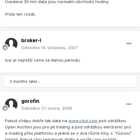
Uvedena 30 min data jsou normalni obchodni hodiny.
Proto ten rozdil.
broker-l
Odesláno
14. listopadu, 2007
low je nejnižší cena za danou periodu.
3 months later...
gorofin
Odesláno
27. února, 2008
Pokud chápu dobře tak data na
www.cbot.com
pod odrážkou
Open Auction jsou pro pit trading a pod odrážkou electronic pro
e-trading přes platformu a jedná se o dva různé trhy, s "různou"
historií. Pokud chci redukovat ztráty a využít i pro poziční