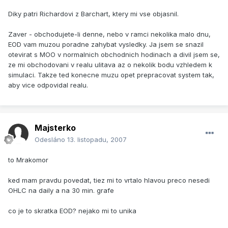
Diky patri Richardovi z Barchart, ktery mi vse objasnil.
Zaver - obchodujete-li denne, nebo v ramci nekolika malo dnu,
EOD vam muzou poradne zahybat vysledky. Ja jsem se snazil
otevirat s MOO v normalnich obchodnich hodinach a divil jsem se,
ze mi obchodovani v realu ulitava az o nekolik bodu vzhledem k
simulaci. Takze ted konecne muzu opet prepracovat system tak,
aby vice odpovidal realu.
Majsterko
Odesláno
13. listopadu, 2007
to Mrakomor
ked mam pravdu povedat, tiez mi to vrtalo hlavou preco nesedi
OHLC na daily a na 30 min. grafe
co je to skratka EOD? nejako mi to unika