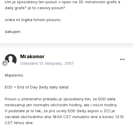
cim je sposobeny ten posun v open na 30. minutovom grafe a
daily grafe? je to casovy posun?
unika mi logika tohoto posunu
dakujem
Mrakomor
Odesláno
13. listopadu, 2007
Majsterko:
EOD = End of Day (tedy daily data)
Posun u zmineneho prikladu je zpusobeny tim, ze EOD data
neobsahuji jen normalni obchodni hodiny, ale i nocni hodiny.
V podstate je to tak, ze pro ucely EOD (tedy aspon u ZC) je
zacatek obchodniho dne 18:00 CST minuleho dne a konec 13:15
CST tehoz dne.