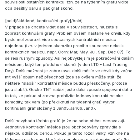
souvislosti ostatních kontraktu, tzn. ze na týdenním grafu vidite
cca desítky baru a pak graf skonci.
[bold]Skládané, kontinuální grafy[/bold]
V pripade ze chcete videt data v souvislostech, muzete si
zobrazit kontinuální grafy. Problém ovšem nastane ve chvíli, kdy
byste mel zobrazit vice soucasnych kontraktnich mesicu
najednou (tzn. v jednom okamziku probiha soucasne nekolik
kontraktnich mesicu, napr. Corn: Mar, May, Jul, Sep, Dec 07). To
se resi ruznymi zpusoby. Asi nejobvyklejsim je pokračování dalším
měsícem, když ten předchozí skončí (v den LTD - Last Trading
Day). Další možnost je zobrazovat další měsíc ve chvíli kdy začne
mít vyšší objem než předchozí (zde se ovšem může stát, že
některé "slabší" kontraktní měsíce budou přeskočeny, protoze
jsou slabší). Gecko TNT nabizi jeste dalsi zpusob spojovani dat a
to tak, ze pokud si zrovna prohlizite lednovy kontrakt nejake
komodity, tak vam (po překliknutí na týdenní graf) vytvori
kontinualni graf složený z Jan05,Jan06,Jan07.
Další nevýhoda těchto grafů je že na sebe občas nenavazuji.
Jednotlivé kontraktní měsíce jsou obchodovány zpravidla s
nějakou odlišnou cenou. Pokud je tento rozdíl velký, vznikne na
týdenním grafu gap, který ale nenaleznete na denním grafu (to