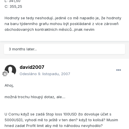
L: 341,50
C: 355,25
Hodnoty se tedy neshodují...jediné co mě napadlo je, že hodnoty
na baru týdenního grafu mohou být poskládané z více zároveň
obchodovaných kontraktních měsíců...jinak nevím
3 months later...
david2007
Odesláno
9. listopadu, 2007
Ahoj,
možná trochu hloupý dotaz, ale....
U Cornu když se zadá Stop loss 100USD (to dovoluje účet s
5000USD), vyhodí mě to ještě v ten den? když to kolísá? Musim
hned zadat Profit limit aby mě to náhodou nevyhodilo?