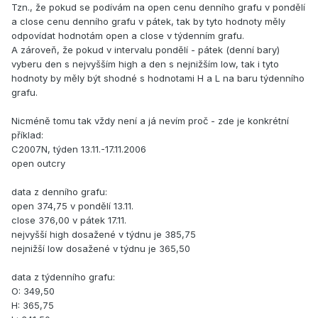
Tzn., že pokud se podívám na open cenu denního grafu v pondělí
a close cenu denního grafu v pátek, tak by tyto hodnoty měly
odpovídat hodnotám open a close v týdenním grafu.
A zároveň, že pokud v intervalu pondělí - pátek (denní bary)
vyberu den s nejvyšším high a den s nejnižším low, tak i tyto
hodnoty by měly být shodné s hodnotami H a L na baru týdenního
grafu.
Nicméně tomu tak vždy není a já nevím proč - zde je konkrétní
příklad:
C2007N, týden 13.11.-17.11.2006
open outcry
data z denního grafu:
open 374,75 v pondělí 13.11.
close 376,00 v pátek 17.11.
nejvyšší high dosažené v týdnu je 385,75
nejnižší low dosažené v týdnu je 365,50
data z týdenního grafu:
O: 349,50
H: 365,75