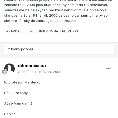
zaklade roku 2000 plus buducnost by som teda OS netestoval,
samozrejme na nejaky ten backtest nehovorim, ale co sa tyka
stanovenia SL al. PT je rok 2000 uz davno za nami....:), ja by som
siel max. 2 roky do zadu, aj to sa mi zda moc
''PRAVDA JE SILNE SUBJEKTIVNA ZALEZITOST''
2 týdny později...
ddeenniissaa
Odesláno
11. března, 2008
to profesor, Majsterko:
Děkuji za rady.
Ať se Vám daří. :)
Denisa