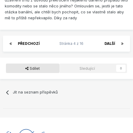
uzavření trhu z důvodu překročení nějakého daného propadu této
komodity nebo se stalo něco jiného? Omlouvám se, jestli je tato
otázka banální, ale chtěl bych pochopit, co se vlastně stalo aby
mě to příště nepřekvapilo. Díky za rady
PŘEDCHOZÍ
Stránka 4 z 16
DALŠÍ
Sdílet
Sledující
0
Jít na seznam příspěvků