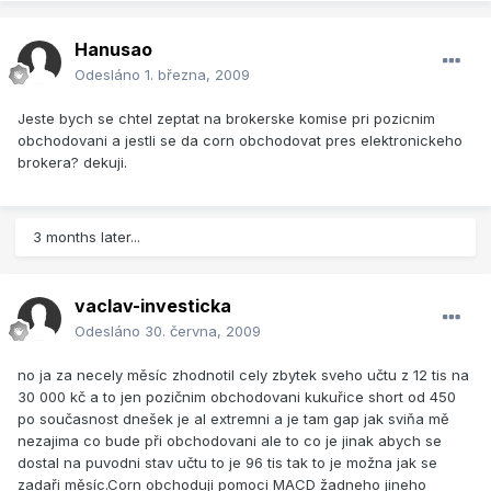
Hanusao
Odesláno
1. března, 2009
Jeste bych se chtel zeptat na brokerske komise pri pozicnim
obchodovani a jestli se da corn obchodovat pres elektronickeho
brokera? dekuji.
3 months later...
vaclav-investicka
Odesláno
30. června, 2009
no ja za necely měsíc zhodnotil cely zbytek sveho učtu z 12 tis na
30 000 kč a to jen pozičnim obchodovani kukuřice short od 450
po současnost dnešek je al extremni a je tam gap jak sviňa mě
nezajima co bude při obchodovani ale to co je jinak abych se
dostal na puvodni stav učtu to je 96 tis tak to je možna jak se
zadaři měsíc.Corn obchoduji pomoci MACD žadneho jineho