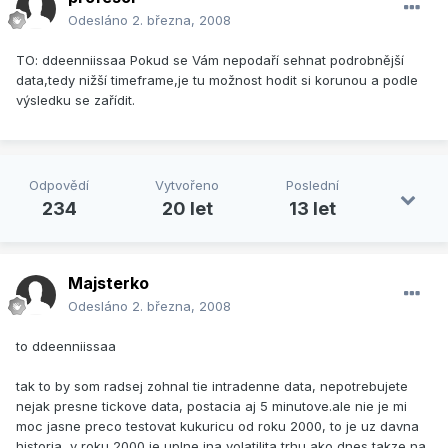
Odesláno
2. března, 2008
TO: ddeenniissaa Pokud se Vám nepodaří sehnat podrobnější
data,tedy nižší timeframe,je tu možnost hodit si korunou a podle
výsledku se zařídit.
Odpovědí
Vytvořeno
Poslední
234
20 let
13 let
Majsterko
Odesláno
2. března, 2008
to ddeenniissaa
tak to by som radsej zohnal tie intradenne data, nepotrebujete
nejak presne tickove data, postacia aj 5 minutove.ale nie je mi
moc jasne preco testovat kukuricu od roku 2000, to je uz davna
historia, v roku 2000 je uplne ina volatilita trhu ako dnes takze na