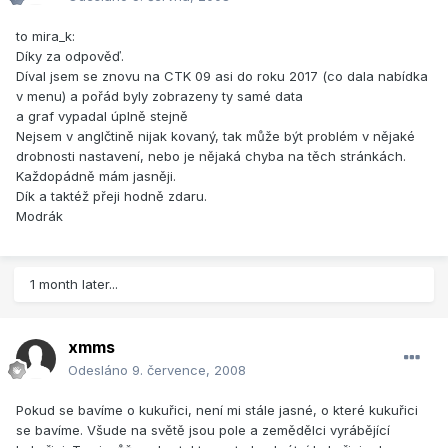
to mira_k:
Díky za odpověď.
Díval jsem se znovu na CTK 09 asi do roku 2017 (co dala nabídka
v menu) a pořád byly zobrazeny ty samé data
a graf vypadal úplně stejně
Nejsem v anglčtině nijak kovaný, tak může být problém v nějaké
drobnosti nastavení, nebo je nějaká chyba na těch stránkách.
Každopádně mám jasněji.
Dík a taktéž přeji hodně zdaru.
Modrák
1 month later...
xmms
Odesláno
9. července, 2008
Pokud se bavíme o kukuřici, není mi stále jasné, o které kukuřici
se bavíme. Všude na světě jsou pole a zemědělci vyrábějící