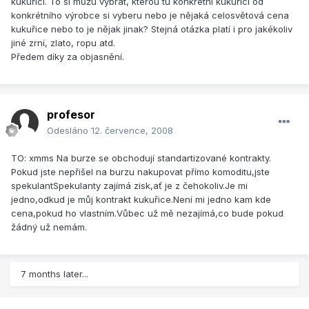
kukuřici. To si můžu vybrat, kterou tu konkrétní kukuřici od
konkrétního výrobce si vyberu nebo je nějaká celosvětová cena
kukuřice nebo to je nějak jinak? Stejná otázka platí i pro jakékoliv
jiné zrní, zlato, ropu atd.
Předem díky za objasnění.
profesor
Odesláno
12. července, 2008
TO: xmms Na burze se obchodují standartizované kontrakty.
Pokud jste nepřišel na burzu nakupovat přímo komoditu,jste
spekulantSpekulanty zajímá zisk,ať je z čehokoliv.Je mi
jedno,odkud je můj kontrakt kukuřice.Není mi jedno kam kde
cena,pokud ho vlastním.Vůbec už mě nezajímá,co bude pokud
žádný už nemám.
7 months later...