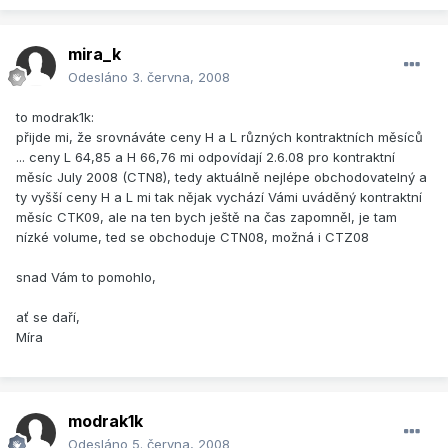
mira_k
Odesláno
3. června, 2008
to modrak1k:
přijde mi, že srovnáváte ceny H a L různých kontraktních měsíců
... ceny L 64,85 a H 66,76 mi odpovídají 2.6.08 pro kontraktní
měsíc July 2008 (CTN8), tedy aktuálně nejlépe obchodovatelný a
ty vyšší ceny H a L mi tak nějak vychází Vámi uváděný kontraktní
měsíc CTK09, ale na ten bych ještě na čas zapomněl, je tam
nízké volume, ted se obchoduje CTN08, možná i CTZ08
snad Vám to pomohlo,
ať se daří,
Míra
modrak1k
Odesláno
5. června, 2008