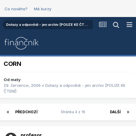
Co nového?
Mé kurzy
Dotazy a odpovědi - jen archiv [POUZE KE ČTENÍ]
CORN
Od
maty
29. července, 2006
v
Dotazy a odpovědi - jen archiv [POUZE KE
ČTENÍ]
PŘEDCHOZÍ
Stránka 4 z 16
DALŠÍ
profesor