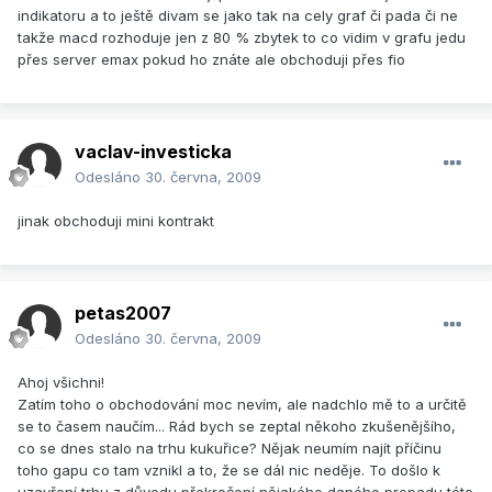
indikatoru a to ještě divam se jako tak na cely graf či pada či ne
takže macd rozhoduje jen z 80 % zbytek to co vidim v grafu jedu
přes server emax pokud ho znáte ale obchoduji přes fio
vaclav-investicka
Odesláno
30. června, 2009
jinak obchoduji mini kontrakt
petas2007
Odesláno
30. června, 2009
Ahoj všichni!
Zatím toho o obchodování moc nevím, ale nadchlo mě to a určitě
se to časem naučím... Rád bych se zeptal někoho zkušenějšího,
co se dnes stalo na trhu kukuřice? Nějak neumím najít příčinu
toho gapu co tam vznikl a to, že se dál nic neděje. To došlo k