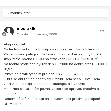
2 months later...
modrak1k
Odesláno
3. června, 2008
Ahoj vespolek!
Na těcto stránkách je to můj první počin, tak díky za toleranci.
Při zkoumání grafů jsem též narazil na rozdílné hodnoty H,L,O,C.
(konkrétně bavlna CTK09 na stránkách BRITEFUTURES.COM)
Na těchto stránkách byl uveden 2.6.2008 na dením grafu L81,00 H
81,97.
Přitom na grafu týdením pro den 2.6.2008 L 64,85 H66,76.
Tudíž se ani zhruba nepotkaly. Přehlídl jsem něco? Chtěl jsem
začít zkoušet nějaké obchodní strategie, ale v tomto
mám zmatek. Jak mám poznat za kolik se opravdu prodává a
kupuje?
Nemám žádné zkušenosti ani s akcemi, tak prosím ,,po lopatě".
Dík Modrák.