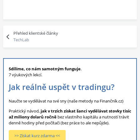
Přehled klientské články
TechLab
Sdílíme, co nám samotným funguje
.
7 výukových lekcí.
Jak reálně uspět v tradingu?
Naučte se vydělávat na své sny (naše metody na Finančník.cz)
Praktický návod,
jak v trzích získat šanci vydělávat stovky tisíc
až miliony dolarů ročně
bez vlastního kapitálu a nutností trávit
denně hodiny před počítači (bez práce to ale nepůjde).
>> Získat kurz zdarma <<