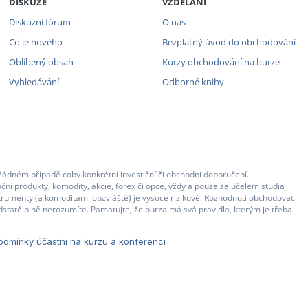
DISKUZE
VZDĚLÁNÍ
Diskuzní fórum
O nás
Co je nového
Bezplatný úvod do obchodování
Oblíbený obsah
Kurzy obchodování na burze
Vyhledávání
Odborné knihy
žádném případě coby konkrétní investiční či obchodní doporučení.
ční produkty, komodity, akcie, forex či opce, vždy a pouze za účelem studia
strumenty (a komoditami obzvláště) je vysoce rizikové. Rozhodnutí obchodovat
statě plně nerozumíte. Pamatujte, že burza má svá pravidla, kterým je třeba
dmínky účastni na kurzu a konferenci