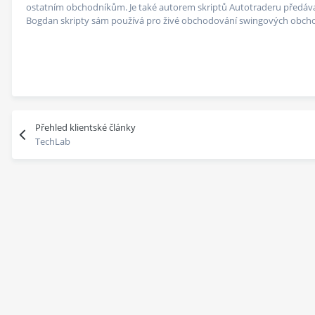
ostatním obchodníkům. Je také autorem skriptů Autotraderu předá
Bogdan skripty sám používá pro živé obchodování swingových obchod
Přehled klientské články
TechLab