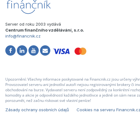
Server od roku 2003 vydává
Centrum finančního vzdělávání, s.r.o.
info@financnik.cz
Upozornění: Všechny informace poskytované na Financnik.cz jsou určeny výhr
Provozovatel serveru ani jednotliví autoři nejsou registrovanými brokery či i
obchodování na burze. Vydavatel serveru není zodpovědný za konkrétní rozhod
komodity a akcie je odpovědností každého jednotlivce a jedině on sám nese za
porozumět, než začnu riskovat své vlastní peníze!
Zásady ochrany osobních údajů
Cookies na serveru Financnik.c