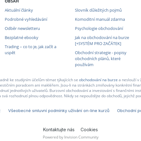
OBSAH
Aktuální články
Slovník důležitých pojmů
Podrobné vyhledávání
Komoditní manuál zdarma
Odběr newsletteru
Psychologie obchodování
Bezplatné ebooky
Jak na obchodování na burze
[+SYSTÉM PRO ZAČÁTEK]
Trading – co to je, jak začít a
uspět
Obchodní strategie - popisy
obchodních plánů, které
používám
adně ke studijním účelům témat týkajících se
obchodování na burze
a neslouží v 
nvestičním poradcem ani makléřem. Jsou-li na stránkách zmiňovány konkrétní finan
nutí jednotlivých uživatelů. Burzovní obchodování a investování s finančními in
 svá rozhodnutí plnou odpovědnost. Nikdy se nepouštějte do obchodů, jejichž pod
z
Všeobecné smluvní podmínky užívání on-line kurzů
Obchodní po
Kontaktujte nás
Cookies
Powered by Invision Community