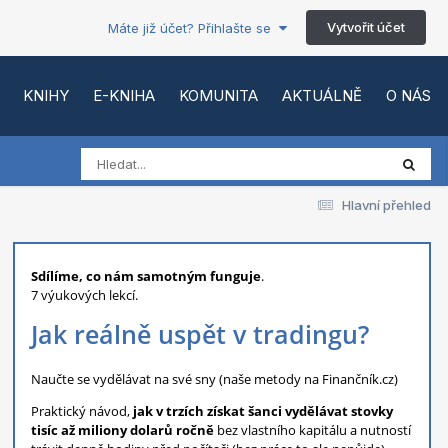
Vytvořit účet
Máte již účet? Přihlašte se
KNIHY
E-KNIHA
KOMUNITA
AKTUÁLNĚ
O NÁS
Hlavní přehled
Sdílíme, co nám samotným funguje
.
7 výukových lekcí.
Jak reálně uspět v tradingu?
Naučte se vydělávat na své sny (naše metody na Finančník.cz)
Praktický návod,
jak v trzích získat šanci vydělávat stovky
tisíc až miliony dolarů ročně
bez vlastního kapitálu a nutností