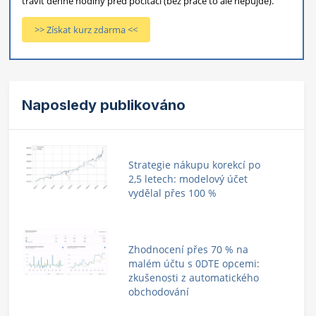
trávit denně hodiny před počítači (bez práce to ale nepůjde).
>> Získat kurz zdarma <<
Naposledy publikováno
Strategie nákupu korekcí po
2,5 letech: modelový účet
vydělal přes 100 %
Zhodnocení přes 70 % na
malém účtu s 0DTE opcemi:
zkušenosti z automatického
obchodování