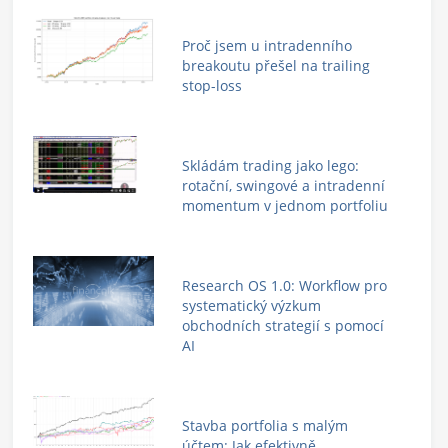
Proč jsem u intradenního
breakoutu přešel na trailing
stop-loss
Skládám trading jako lego:
rotační, swingové a intradenní
momentum v jednom portfoliu
Research OS 1.0: Workflow pro
systematický výzkum
obchodních strategií s pomocí
AI
Stavba portfolia s malým
účtem: Jak efektivně