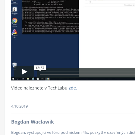
Video naleznete v TechLabu
zde.
4.10.2019
Bogdan Waclawik
Bogdan, vystupující ve fóru pod nickem 4fx, poskytl v uzavřených dis