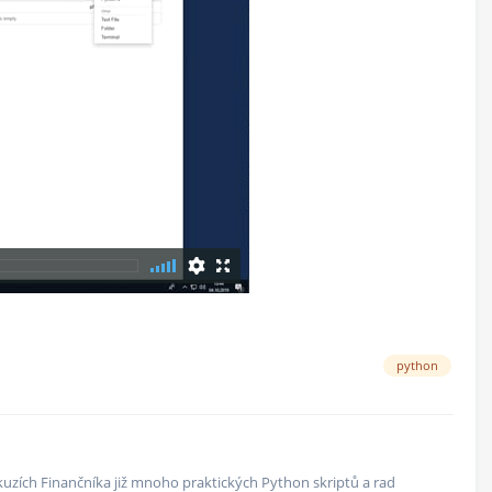
python
kuzích Finančníka již mnoho praktických Python skriptů a rad