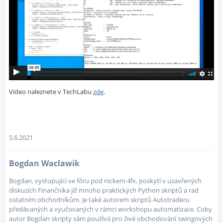
Video naleznete v TechLabu
zde
.
5.6.2021
Bogdan Waclawik
Bogdan, vystupující ve fóru pod nickem 4fx, poskytl v uzavřených
diskuzích Finančníka již mnoho praktických Python skriptů a rad
ostatním obchodníkům. Je také autorem skriptů Autotraderu
předávaných a vyučovaných v rámci workshopu automatizace. Coby
autor Bogdan skripty sám používá pro živé obchodování swingových