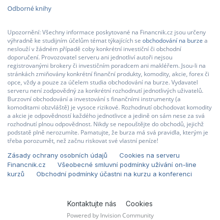
Odborné knihy
Upozornění: Všechny informace poskytované na Financnik.cz jsou určeny
výhradně ke studijním účelům témat týkajících se
obchodování na burze
a
neslouží v žádném případě coby konkrétní investiční či obchodní
doporučení. Provozovatel serveru ani jednotliví autoři nejsou
registrovanými brokery či investičním poradcem ani makléřem. Jsou-li na
stránkách zmiňovány konkrétní finanční produkty, komodity, akcie, forex či
opce, vždy a pouze za účelem studia obchodování na burze. Vydavatel
serveru není zodpovědný za konkrétní rozhodnutí jednotlivých uživatelů.
Burzovní obchodování a investování s finančními instrumenty (a
komoditami obzvláště) je vysoce rizikové. Rozhodnutí obchodovat komodity
a akcie je odpovědností každého jednotlivce a jedině on sám nese za svá
rozhodnutí plnou odpovědnost. Nikdy se nepouštějte do obchodů, jejichž
podstatě plně nerozumíte. Pamatujte, že burza má svá pravidla, kterým je
třeba porozumět, než začnu riskovat své vlastní peníze!
Zásady ochrany osobních údajů
Cookies na serveru
Financnik.cz
Všeobecné smluvní podmínky užívání on-line
kurzů
Obchodní podmínky účastni na kurzu a konferenci
Kontaktujte nás
Cookies
Powered by Invision Community