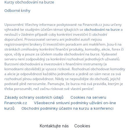
Kurzy obchodování na burze
Odborné knihy
Upozornění: Všechny informace poskytované na Financnik.cz jsou určeny
výhradně ke studijním účelům témat týkajících se
obchodování na burze
a
neslouží v žádném případě coby konkrétní investiční či obchodní
doporučení. Provozovatel serveru ani jednotliví autoři nejsou
registrovanými brokery či investičním poradcem ani makléřem. Jsou-li na
stránkách zmiňovány konkrétní finanční produkty, komodity, akcie, forex či
opce, vždy a pouze za účelem studia obchodování na burze. Vydavatel
serveru není zodpovědný za konkrétní rozhodnutí jednotlivých uživatelů.
Burzovní obchodování a investování s finančními instrumenty (a
komoditami obzvláště) je vysoce rizikové. Rozhodnutí obchodovat komodity
a akcie je odpovědností každého jednotlivce a jedině on sám nese za svá
rozhodnutí plnou odpovědnost. Nikdy se nepouštějte do obchodů, jejichž
podstatě plně nerozumíte. Pamatujte, že burza má svá pravidla, kterým je
třeba porozumět, než začnu riskovat své vlastní peníze!
Zásady ochrany osobních údajů
Cookies na serveru
Financnik.cz
Všeobecné smluvní podmínky užívání on-line
kurzů
Obchodní podmínky účastni na kurzu a konferenci
Kontaktujte nás
Cookies