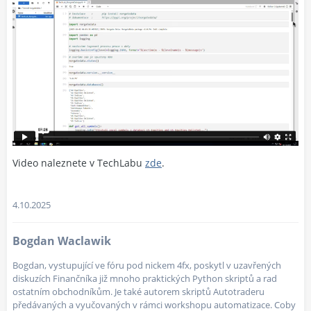
Video naleznete v TechLabu
zde
.
4.10.2025
Bogdan Waclawik
Bogdan, vystupující ve fóru pod nickem 4fx, poskytl v uzavřených
diskuzích Finančníka již mnoho praktických Python skriptů a rad
ostatním obchodníkům. Je také autorem skriptů Autotraderu
předávaných a vyučovaných v rámci workshopu automatizace. Coby