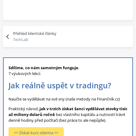
Přehled klientské články
TechLab
Sdílíme, co nám samotným funguje
.
7 výukových lekcí.
Jak reálně uspět v tradingu?
Naučte se vydělávat na své sny (naše metody na Finančník.cz)
Praktický návod,
jak v trzích získat šanci vydělávat stovky tisíc
až miliony dolarů ročně
bez vlastního kapitálu a nutností trávit
denně hodiny před počítači (bez práce to ale nepůjde).
>> Získat kurz zdarma <<