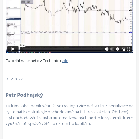
Tutoriál naleznete v TechLabu
zde
.
9.12.2022
Petr Podhajský
Fulltime obchodník věnující se tradingu více než 20 let. Specializace na
systematické strategie obchodované na futures a akciích. Oblíbený
styl obchodování: stavba automatizovaných portfolio systémů, které
využívá i při správě většího externího kapitálu.