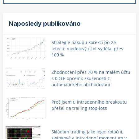
Naposledy publikováno
Strategie nákupu korekcí po 2,5
letech: modelový účet vydělal přes
100 %
Zhodnocení přes 70 % na malém účtu
s 0DTE opcemi: zkušenosti z
automatického obchodování
Proč jsem u intradenního breakoutu
přešel na trailing stop-loss
Skládám trading jako lego: rotační,
swingové a intradenní momentum v