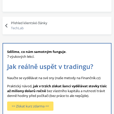
Přehled klientské články
TechLab
Sdílíme, co nám samotným funguje
.
7 výukových lekcí.
Jak reálně uspět v tradingu?
Naučte se vydělávat na své sny (naše metody na Finančník.cz)
Praktický návod,
jak v trzích získat šanci vydělávat stovky tisíc
až miliony dolarů ročně
bez vlastního kapitálu a nutností trávit
denně hodiny před počítači (bez práce to ale nepůjde).
>> Získat kurz zdarma <<