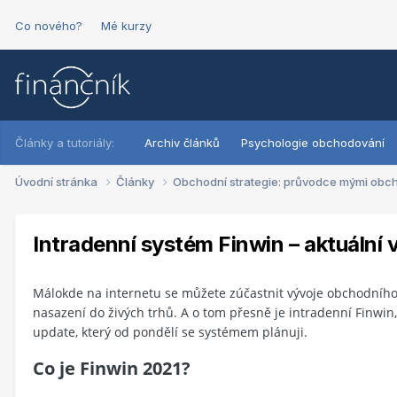
Co nového?
Mé kurzy
Články a tutoriály:
Archiv článků
Psychologie obchodování
Úvodní stránka
Články
Obchodní strategie: průvodce mými obc
Intradenní systém Finwin – aktuální
Málokde na internetu se můžete zúčastnit vývoje obchodního 
nasazení do živých trhů. A o tom přesně je intradenní Finwi
update, který od pondělí se systémem plánuji.
Co je Finwin 2021?