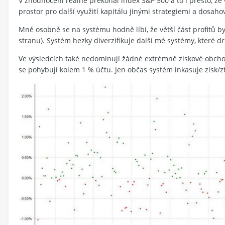
V zhodnocení reálně překonal index S&P 500 a to i přesto, že 
prostor pro další využití kapitálu jinými strategiemi a dosaho
Mně osobně se na systému hodně líbí, že větší část profitů 
stranu). Systém hezky diverzifikuje další mé systémy, které d
Ve výsledcích také nedominují žádné extrémně ziskové obchod
se pohybují kolem 1 % účtu. Jen občas systém inkasuje zisk/z