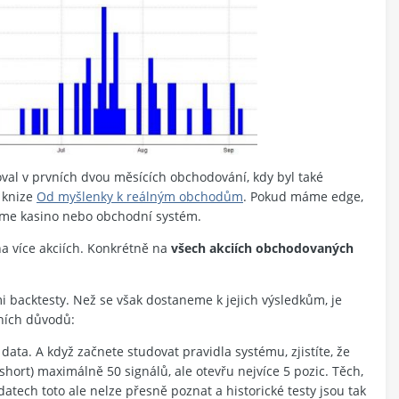
oval v prvních dvou měsících obchodování, kdy byl také
é knize
Od myšlenky k reálným obchodům
. Pokud máme edge,
jeme kasino nebo obchodní systém.
a více akciích. Konkrétně na
všech akciích obchodovaných
 backtesty. Než se však dostaneme k jejich výsledkům, je
vních důvodů:
data. A když začnete studovat pravidla systému, zjistíte, že
short) maximálně 50 signálů, ale otevřu nejvíce 5 pozic. Těch,
atech toto ale nelze přesně poznat a historické testy jsou tak