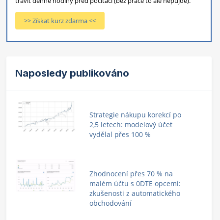
trávit denně hodiny před počítači (bez práce to ale nepůjde).
>> Získat kurz zdarma <<
Naposledy publikováno
Strategie nákupu korekcí po
2,5 letech: modelový účet
vydělal přes 100 %
Zhodnocení přes 70 % na
malém účtu s 0DTE opcemi:
zkušenosti z automatického
obchodování