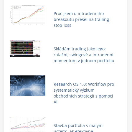
Proč jsem u intradenního
breakoutu přešel na trailing
stop-loss
Skládám trading jako lego:
rotační, swingové a intradenní
momentum v jednom portfoliu
Research OS 1.0: Workflow pro
systematický výzkum
obchodních strategií s pomocí
AI
Stavba portfolia s malým
účtem: Jak efektivně