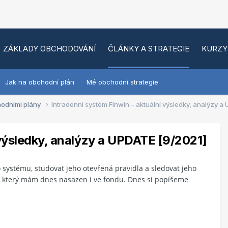
ZÁKLADY OBCHODOVÁNÍ
ČLÁNKY A STRATEGIE
KURZY
Jak na obchodní plán
Mé obchodní strategie
hodními plány
Intradenní systém Finwin – aktuální výsledky, analýzy a
 výsledky, analýzy a UPDATE [9/2021]
systému, studovat jeho otevřená pravidla a sledovat jeho
n, který mám dnes nasazen i ve fondu. Dnes si popíšeme