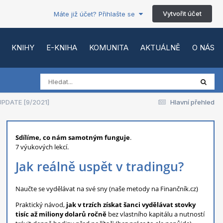
Vytvořit účet
Máte již účet? Přihlašte se
KNIHY
E-KNIHA
KOMUNITA
AKTUÁLNĚ
O NÁS
 UPDATE [9/2021]
Hlavní přehled
Sdílíme, co nám samotným funguje
.
7 výukových lekcí.
Jak reálně uspět v tradingu?
Naučte se vydělávat na své sny (naše metody na Finančník.cz)
Praktický návod,
jak v trzích získat šanci vydělávat stovky
tisíc až miliony dolarů ročně
bez vlastního kapitálu a nutností