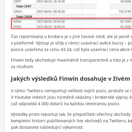
Čas reportovaný u brokera je v jiné časové zóně, ale je jasně 
v platformě. Výstup je vždy v rámci uzavírací aukce burzy – 
pozice uzavřena za cenu 43.24, což byla uzavírací cena akci
Finwin tedy obchoduje maximálně transparentně a toto je z
za studium.
Jakých výsledků Finwin dosahuje v živém
V rámci Twitteru nereportuji velikost svých pozic, protože s
V Youtube videích jsou nicméně ukázány i brokerské výpisy,
což odpovídá 4 000 dolarů na každou otevíranou pozici.
Výsledky proto reportuji tak, že přepočítám všechny obchody p
kompletní historii publikovaných live obchodů na Twitteru, ka
pak dostanete následující výkonnost: