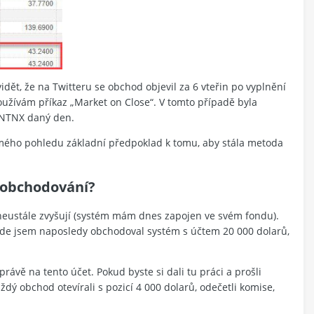
vidět, že na Twitteru se obchod objevil za 6 vteřin po vyplnění
používám příkaz „Market on Close“. V tomto případě byla
e NTNX daný den.
 mého pohledu základní předpoklad k tomu, aby stála metoda
 obchodování?
e neustále zvyšují (systém mám dnes zapojen ve svém fondu).
 kde jsem naposledy obchodoval systém s účtem 20 000 dolarů,
rávě na tento účet. Pokud byste si dali tu práci a prošli
ždý obchod otevírali s pozicí 4 000 dolarů, odečetli komise,