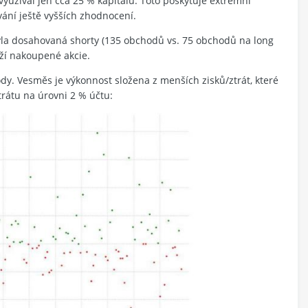
využíval jen cca 25 % kapitálu. Toto poskytuje extrémní
vání ještě vyšších zhodnocení.
byla dosahovaná shorty (135 obchodů vs. 75 obchodů na long
rží nakoupené akcie.
y. Vesměs je výkonnost složena z menších zisků/ztrát, které
trátu na úrovni 2 % účtu: