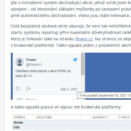
Jde o intradenní systém obchodující akcie, jehož vznik jsem
vývojem – od otestování základní myšlenky po sestavení pra
plně automatického obchodování. Videa jsou stále linkovaná 
Celá bezplatná výuková série ukazuje, že není tak neřešitelné
startu systému reportuji pPro maximální důvěryhodnost celé
který je linkován také na stránku
finwin.cz
. Na stránce se obj
v brokerské platformě. Takto vypadá jeden z posledních obcho
A takto vypadá pozice ve výpisu mé brokerské platformy: