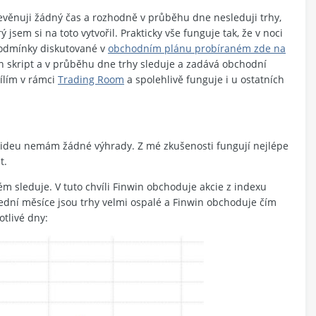
evěnuji žádný čas a rozhodně v průběhu dne nesleduji trhy,
 jsem si na toto vytvořil. Prakticky vše funguje tak, že v noci
 podmínky diskutované v
obchodním plánu probíraném zde na
 skript a v průběhu dne trhy sleduje a zadává obchodní
ílím v rámci
Trading Room
a spolehlivě funguje i u ostatních
ideu nemám žádné výhrady. Z mé zkušenosti fungují nejlépe
t.
ém sleduje. V tuto chvíli Finwin obchoduje akcie z indexu
lední měsíce jsou trhy velmi ospalé a Finwin obchoduje čím
otlivé dny: