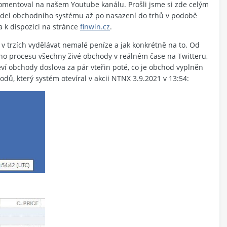
 komentoval na našem Youtube kanálu. Prošli jsme si zde celým
videl obchodního systému až po nasazení do trhů v podobě
a k dispozici na stránce
finwin.cz
.
 v trzích vydělávat nemalé peníze a jak konkrétně na to. Od
ho procesu všechny živé obchody v reálném čase na Twitteru,
eví obchody doslova za pár vteřin poté, co je obchod vyplněn
dů, který systém otevíral v akcii NTNX 3.9.2021 v 13:54: