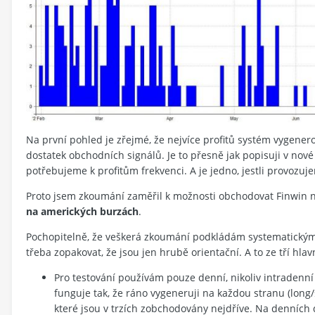
Na první pohled je zřejmé, že nejvíce profitů systém vygener
dostatek obchodních signálů. Je to přesně jak popisuji v nov
potřebujeme k profitům frekvenci. A je jedno, jestli provozu
Proto jsem zkoumání zaměřil k možnosti obchodovat Finwin n
na amerických burzách
.
Pochopitelně, že veškerá zkoumání podkládám systematickými
třeba zopakovat, že jsou jen hrubě orientační. A to ze tří hla
Pro testování používám pouze denní, nikoliv intradenní 
funguje tak, že ráno vygeneruji na každou stranu (long/
které jsou v trzích zobchodovány nejdříve. Na denních d