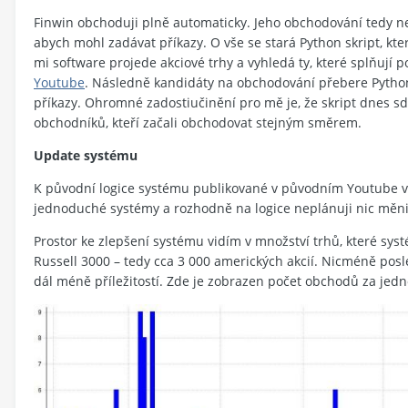
Finwin obchoduji plně automaticky. Jeho obchodování tedy n
abych mohl zadávat příkazy. O vše se stará Python skript, který
mi software projede akciové trhy a vyhledá ty, které splňují
Youtube
. Následně kandidáty na obchodování přebere Python
příkazy. Ohromné zadostiučinění pro mě je, že skript dnes sd
obchodníků, kteří začali obchodovat stejným směrem.
Update systému
K původní logice systému publikované v původním Youtube v
jednoduché systémy a rozhodně na logice neplánuji nic měni
Prostor ke zlepšení systému vidím v množství trhů, které syst
Russell 3000 – tedy cca 3 000 amerických akcií. Nicméně pos
dál méně příležitostí. Zde je zobrazen počet obchodů za jedn