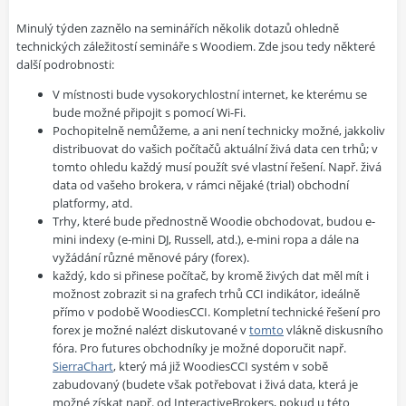
Minulý týden zaznělo na seminářích několik dotazů ohledně
technických záležitostí
semináře s Woodiem
. Zde jsou tedy některé
další podrobnosti:
V místnosti bude vysokorychlostní internet, ke kterému se
bude možné připojit s pomocí Wi-Fi.
Pochopitelně nemůžeme, a ani není technicky možné, jakkoliv
distribuovat do vašich počítačů aktuální živá data cen trhů; v
tomto ohledu každý musí použít své vlastní řešení. Např. živá
data od vašeho brokera, v rámci nějaké (trial) obchodní
platformy, atd.
Trhy, které bude přednostně Woodie obchodovat, budou e-
mini indexy (e-mini DJ, Russell, atd.), e-mini ropa a dále na
vyžádání různé měnové páry (forex).
každý, kdo si přinese počítač, by kromě živých dat měl mít i
možnost zobrazit si na grafech trhů CCI indikátor, ideálně
přímo v podobě WoodiesCCI. Kompletní technické řešení pro
forex je možné nalézt diskutované v
tomto
vlákně diskusního
fóra. Pro futures obchodníky je možné doporučit např.
SierraChart
, který má již WoodiesCCI systém v sobě
zabudovaný (budete však potřebovat i živá data, která je
možné získat např. od InteractiveBrokers, pokud u této