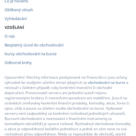
Co je nového
Oblíbený obsah
Vyhledávání
VZDĚLÁNÍ
O nás
Bezplatný úvod do obchodování
Kurzy obchodování na burze
Odborné knihy
Upozornění: Všechny informace poskytované na Financnik.cz jsou určeny
výhradně ke studijním účelům témat týkajících se
obchodování na burze
a
neslouží v žádném případě coby konkrétní investiční či obchodní
doporučení. Provozovatel serveru ani jednotliví autoři nejsou
registrovanými brokery či investičním poradcem ani makléřem. Jsou-li na
stránkách zmiňovány konkrétní finanční produkty, komodity, akcie, forex či
opce, vždy a pouze za účelem studia obchodování na burze. Vydavatel
serveru není zodpovědný za konkrétní rozhodnutí jednotlivých uživatelů.
Burzovní obchodování a investování s finančními instrumenty (a
komoditami obzvláště) je vysoce rizikové. Rozhodnutí obchodovat komodity
a akcie je odpovědností každého jednotlivce a jedině on sám nese za svá
rozhodnutí plnou odpovědnost. Nikdy se nepouštějte do obchodů, jejichž