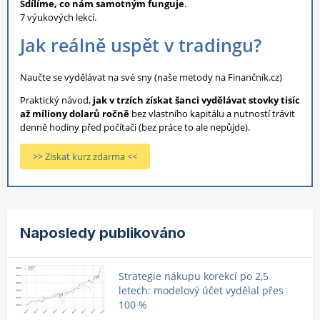
Sdílíme, co nám samotným funguje
.
7 výukových lekcí.
Jak reálně uspět v tradingu?
Naučte se vydělávat na své sny (naše metody na Finančník.cz)
Praktický návod,
jak v trzích získat šanci vydělávat stovky tisíc
až miliony dolarů ročně
bez vlastního kapitálu a nutností trávit
denně hodiny před počítači (bez práce to ale nepůjde).
>> Získat kurz zdarma <<
Naposledy publikováno
Strategie nákupu korekcí po 2,5
letech: modelový účet vydělal přes
100 %