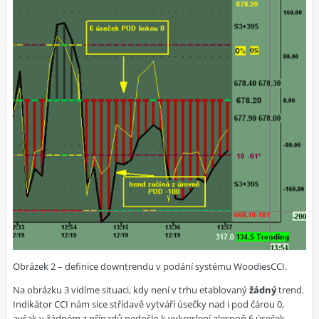
Obrázek 2 – definice downtrendu v podání systému WoodiesCCI.
Na obrázku 3 vidíme situaci, kdy není v trhu etablovaný
žádný
trend.
Indikátor CCI nám sice střídavě vytváří úsečky nad i pod čárou 0,
avšak v žádném z případů nedošlo k vykreslení alespoň 6 úseček