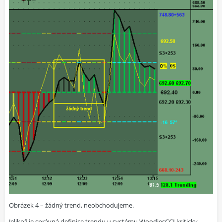
Obrázek 4 – žádný trend, neobchodujeme.
Jelikož je správná definice trendu u systému WoodiesCCI kriticky