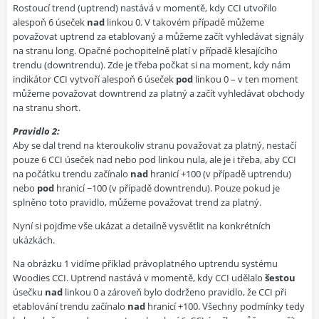
Rostoucí trend (uptrend) nastává v momentě, kdy CCI utvořilo
alespoň 6 úseček
nad
linkou 0. V takovém případě můžeme
považovat uptrend za etablovaný a můžeme začít vyhledávat signály
na stranu long. Opačné pochopitelně platí v případě klesajícího
trendu (downtrendu). Zde je třeba počkat si na moment, kdy nám
indikátor CCI vytvoří alespoň 6 úseček
pod
linkou 0 – v ten moment
můžeme považovat downtrend za platný a začít vyhledávat obchody
na stranu short.
Pravidlo 2:
Aby se dal trend na kteroukoliv stranu považovat za platný, nestačí
pouze 6 CCI úseček nad nebo pod linkou nula, ale je i třeba, aby CCI
na počátku trendu začínalo
nad
hranicí +100 (v případě uptrendu)
nebo
pod
hranicí −100 (v případě downtrendu). Pouze pokud je
splněno toto pravidlo, můžeme považovat trend za platný.
Nyní si pojďme vše ukázat a detailně vysvětlit na konkrétních
ukázkách.
Na obrázku 1 vidíme příklad právoplatného uptrendu systému
Woodies CCI. Uptrend nastává v momentě, kdy CCI udělalo
šestou
úsečku
nad
linkou 0 a zároveň bylo dodrženo pravidlo, že CCI při
etablování trendu začínalo
nad
hranicí +100. Všechny podmínky tedy