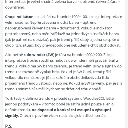
Interpretace je velmi snadná: zelená barva = uptrend, červená čára =
downtrend.
Chop indikátor
se nachází na hranici −100/+100. I zde je interpretace
velmi snadná. Nepřerušovaná modrá barva = uptrend,
nepřerušovaná červená barva = downtrend. Pokud je indikátor
pestrobarevný, nebo mění střídavě na jednotlivých úsečkách barvu
(jak je patrné na obrázku), pak je trend příliš slabý a jedná se spíše o
chop, tzn. situaci, kdy pravděpodobně nebudeme chtít obchodovat.
A konečně
side-winder (SW)
je čára na hranici −200/+200. Zde je
interpretace trochu rozdílná, neboť side-winder měří převážně
sílu
trendu. Pokud má SW barvu zelenou, je trend velmi silný a signály do
trendu se rozhodně vyplatí brát. Pokud je SW žlutý, trend příliš
velkou sílu nemá, zde je již na každém obchodníkovi, zda-li do
případného trendu vstoupí, nebo ne. Pokud je SW červený, pak je síla
trendu minimální a měli bychom se držet od trhu opodál.
Tolik tedy k definici trendu v případě systému WoodiesCCI. Ještě
jednou podotýkám – v tomto bodě se zatím jedná pouze a jen o
definici trendu,
ne doposud o konkrétní vstupní a výstupní
signály
. O těch si povíme více v nadcházejících dílech seriálu.
P.S.