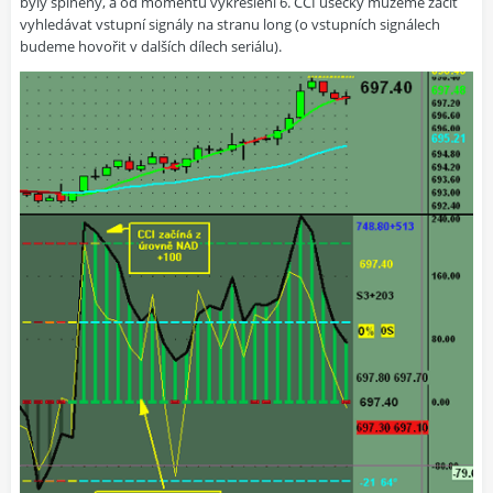
byly splněny, a od momentu vykreslení 6. CCI úsečky můžeme začít
vyhledávat vstupní signály na stranu long (o vstupních signálech
budeme hovořit v dalších dílech seriálu).