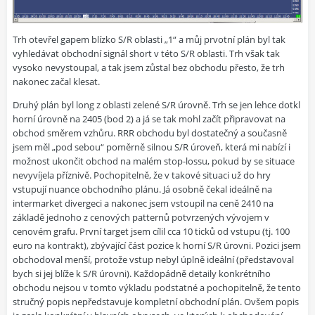
Trh otevřel gapem blízko S/R oblasti „1“ a můj prvotní plán byl tak
vyhledávat obchodní signál short v této S/R oblasti. Trh však tak
vysoko nevystoupal, a tak jsem zůstal bez obchodu přesto, že trh
nakonec začal klesat.
Druhý plán byl long z oblasti zelené S/R úrovně. Trh se jen lehce dotkl
horní úrovně na 2405 (bod 2) a já se tak mohl začít připravovat na
obchod směrem vzhůru. RRR obchodu byl dostatečný a současně
jsem měl „pod sebou“ poměrně silnou S/R úroveň, která mi nabízí i
možnost ukončit obchod na malém stop-lossu, pokud by se situace
nevyvíjela příznivě. Pochopitelně, že v takové situaci už do hry
vstupují nuance obchodního plánu. Já osobně čekal ideálně na
intermarket divergeci a nakonec jsem vstoupil na ceně 2410 na
základě jednoho z cenových patternů potvrzených vývojem v
cenovém grafu. První target jsem cílil cca 10 ticků od vstupu (tj. 100
euro na kontrakt), zbývající část pozice k horní S/R úrovni. Pozici jsem
obchodoval menší, protože vstup nebyl úplně ideální (představoval
bych si jej blíže k S/R úrovni). Každopádně detaily konkrétního
obchodu nejsou v tomto výkladu podstatné a pochopitelně, že tento
stručný popis nepředstavuje kompletní obchodní plán. Ovšem popis