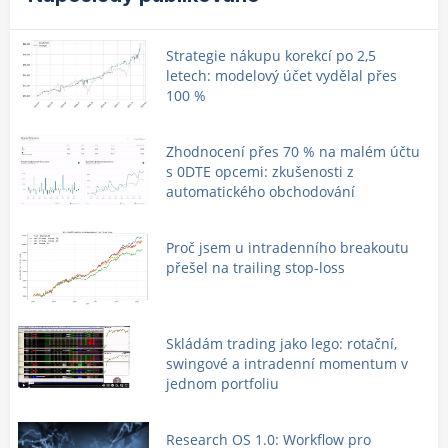
Strategie nákupu korekcí po 2,5
letech: modelový účet vydělal přes
100 %
Zhodnocení přes 70 % na malém účtu
s 0DTE opcemi: zkušenosti z
automatického obchodování
Proč jsem u intradenního breakoutu
přešel na trailing stop-loss
Skládám trading jako lego: rotační,
swingové a intradenní momentum v
jednom portfoliu
Research OS 1.0: Workflow pro