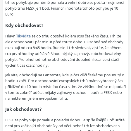
trh se pohybuje poměrně pomalu a velmi dobře se počítá - nejmenší
pohyb trhu FESX je 1 bod. Finanční hodnota tohoto pohybu je 10
Euro.
Kdy obchodovat?
Hlavní
likvidita
se do trhu dostává kolem 9:00 českého času. Trh lze
ale obchodovat i pár minut před touto dobou. Osobně své obchody
exekuuji od cca 8:45 hodin. Budete-li trh sledovat, zjistíte, že během
cca první hodiny udělá většinou nějaký zajímavý, zobchodovatelný
pohyb. Pro plnohodnotné obchodování dopolední seance si stačí
vyčlenit čas cca 2 hodiny.
Jak víte, obchoduji na Lanzarote, kde je čas vůči českému posunutý o
hodinu zpět. Pro obchodování evropských trhů mám vyhrazený čas
přibližně do 10 hodin místního času s tím, že většinu dnů se mi podaří
v tomto „okně“ udělat nějaký zajímavý obchod – buď na FESX nebo
na některém jiném evropském trhu.
Jak obchodovat?
FESX se pohybuje pomalu a poslední dobou je spíše línější. Což určitě
není pro začínající obchodníky od věci, neboť trh lze obchodovat s