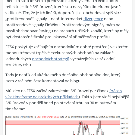
menším stop-lossem a především s rozmyslem. Trh velmi dobře
reflektuje silné S/R úrovně, které jsou na vyšším timeframe jasně
viditelné. Tím, že je trh línější, doporučuji jej obchodovat spíš skrz
„protitrendové“ signály – např. intermarket
divergence
nebo
protitrendové signály FinWinu. Protitrendovými signály mám na
mysli obchodovaní swingu na hranách určitých kanálů, které by měly
být dostatečně široké pro inkasování přiměřeného profitu.
FESX poskytuje začínajícím obchodníkům dobré prostředí, ve kterém
mohou trénovat trpělivé exekuce svých obchodů na základě
jednoduchých
obchodních strategií
, vycházejících ze základní
struktury trhu.
Tady je například ukázka mého dnešního obchodního dne, který
jsem v reálném čase komentoval na blogu.
Můj den na FESX začíná zakreslením S/R úrovní (viz článek
Práce s
více timeframe na praktických příkladech
). Takto jsem viděl nejsilnější
S/R úrovně v pondělí hned po otevření trhu na 30 minutovém
timeframe: