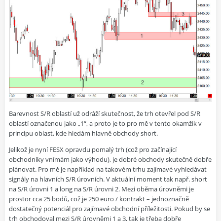
Barevnost S/R oblastí už odráží skutečnost, že trh otevřel pod S/R
oblastí označenou jako „1“, a proto je to pro mě v tento okamžik v
principu oblast, kde hledám hlavně obchody short.
Jelikož je nyní FESX opravdu pomalý trh (což pro začínající
obchodníky vnímám jako výhodu), je dobré obchody skutečně dobře
plánovat. Pro mě je například na takovém trhu zajímavé vyhledávat
signály na hlavních S/R úrovních. V aktuální moment tak např. short
na S/R úrovni 1 a long na S/R úrovni 2. Mezi oběma úrovněmi je
prostor cca 25 bodů, což je 250 euro / kontrakt – jednoznačně
dostatečný potenciál pro zajímavé obchodní příležitosti. Pokud by se
trh obchodoval mezi S/R úrovněmi 1 a 3, tak je třeba dobře