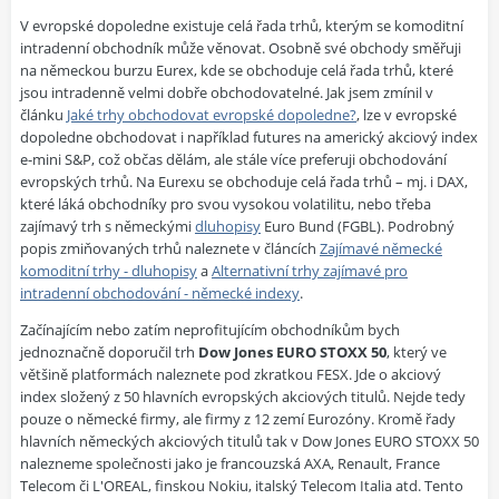
V evropské dopoledne existuje celá řada trhů, kterým se komoditní
intradenní obchodník může věnovat. Osobně své obchody směřuji
na německou burzu Eurex, kde se obchoduje celá řada trhů, které
jsou intradenně velmi dobře obchodovatelné. Jak jsem zmínil v
článku
Jaké trhy obchodovat evropské dopoledne?
, lze v evropské
dopoledne obchodovat i například futures na americký akciový index
e-mini S&P, což občas dělám, ale stále více preferuji obchodování
evropských trhů. Na Eurexu se obchoduje celá řada trhů – mj. i DAX,
které láká obchodníky pro svou vysokou volatilitu, nebo třeba
zajímavý trh s německými
dluhopisy
Euro Bund (FGBL). Podrobný
popis zmiňovaných trhů naleznete v článcích
Zajímavé německé
komoditní trhy - dluhopisy
a
Alternativní trhy zajímavé pro
intradenní obchodování - německé indexy
.
Začínajícím nebo zatím neprofitujícím obchodníkům bych
jednoznačně doporučil trh
Dow Jones EURO STOXX 50
, který ve
většině platformách naleznete pod zkratkou FESX. Jde o akciový
index složený z 50 hlavních evropských akciových titulů. Nejde tedy
pouze o německé firmy, ale firmy z 12 zemí Eurozóny. Kromě řady
hlavních německých akciových titulů tak v Dow Jones EURO STOXX 50
nalezneme společnosti jako je francouzská AXA, Renault, France
Telecom či L'OREAL, finskou Nokiu, italský Telecom Italia atd. Tento