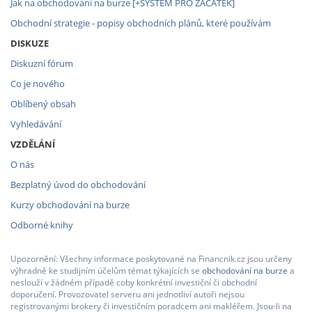
Jak na obchodování na burze [+SYSTÉM PRO ZAČÁTEK]
Obchodní strategie - popisy obchodních plánů, které používám
DISKUZE
Diskuzní fórum
Co je nového
Oblíbený obsah
Vyhledávání
VZDĚLÁNÍ
O nás
Bezplatný úvod do obchodování
Kurzy obchodování na burze
Odborné knihy
Upozornění: Všechny informace poskytované na Financnik.cz jsou určeny
výhradně ke studijním účelům témat týkajících se
obchodování na burze
a
neslouží v žádném případě coby konkrétní investiční či obchodní
doporučení. Provozovatel serveru ani jednotliví autoři nejsou
registrovanými brokery či investičním poradcem ani makléřem. Jsou-li na