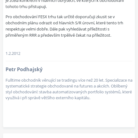
je zcela konkrétní v hlavních obrysech, ve kterých k obchodování
tohoto trhu přistupuji.
Pro obchodování FESX trhu tak určitě doporučuji zkusit se v
obchodním plánu odrazit od hlavních S/R úrovní, které tento trh
respektuje velmi dobře. Dále pak vyhledávat příležitosti s
přiměřeným RRR a především trpělivě čekat na příležitost.
1.2.2012
Petr Podhajský
Fulltime obchodník věnující se tradingu více než 20 let. Specializace na
systematické strategie obchodované na futures a akciích. Oblíbený
styl obchodování: stavba automatizovaných portfolio systémů, které
využívá i při správě většího externího kapitálu.