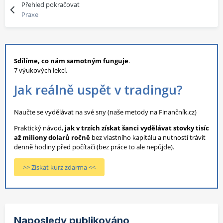
Přehled pokračovat
Praxe
Sdílíme, co nám samotným funguje
.
7 výukových lekcí.
Jak reálně uspět v tradingu?
Naučte se vydělávat na své sny (naše metody na Finančník.cz)
Praktický návod,
jak v trzích získat šanci vydělávat stovky tisíc
až miliony dolarů ročně
bez vlastního kapitálu a nutností trávit
denně hodiny před počítači (bez práce to ale nepůjde).
>> Získat kurz zdarma <<
Naposledy publikováno