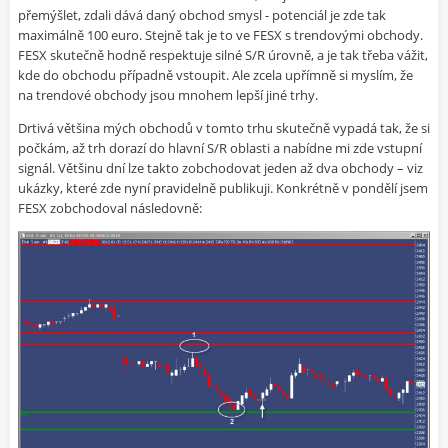
přemýšlet, zdali dává daný obchod smysl - potenciál je zde tak
maximálně 100 euro. Stejně tak je to ve FESX s trendovými obchody.
FESX skutečně hodně respektuje silné S/R úrovně, a je tak třeba vážit,
kde do obchodu případně vstoupit. Ale zcela upřímně si myslím, že
na trendové obchody jsou mnohem lepší jiné trhy.
Drtivá většina mých obchodů v tomto trhu skutečně vypadá tak, že si
počkám, až trh dorazí do hlavní S/R oblasti a nabídne mi zde vstupní
signál. Většinu dní lze takto zobchodovat jeden až dva obchody – viz
ukázky, které zde nyní pravidelně publikuji. Konkrétně v pondělí jsem
FESX zobchodoval následovně: