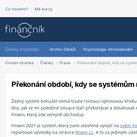
Co nového?
Mé kurzy
Články a tutoriály:
Archiv článků
Psychologie obchodování
Úvodní stránka
Články
Praxe
Překonání období, kdy se syst
Překonání období, kdy se systémům 
Žádný systém bohužel nemá trvale rostoucí výnosovou křivku.
dny. Jak se mi podobné situace daří překonávat a dosahovat 
Finwin, který zde veřejně obchoduji.
Finwin 2021 je systém, který jsem otevřeně vyvíjel na
svém Yo
reportovat výsledky na stránce
finwin.cz
. A to za jediným úče