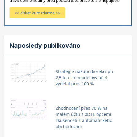
trávit denně hodiny před počítači (bez práce to ale nepůjde).
>> Získat kurz zdarma <<
Naposledy publikováno
Strategie nákupu korekcí po
2,5 letech: modelový účet
vydělal přes 100 %
Zhodnocení přes 70 % na
malém účtu s 0DTE opcemi:
zkušenosti z automatického
obchodování