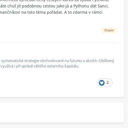
máte chuť jít podobnou cestou jako já a Pythonu dát šanci,
inančníkovi na toto téma pořádat. A to zdarma v rámci
finwin
 na systematické strategie obchodované na futures a akciích. Oblíbený
yužívá i při správě většího externího kapitálu.
2