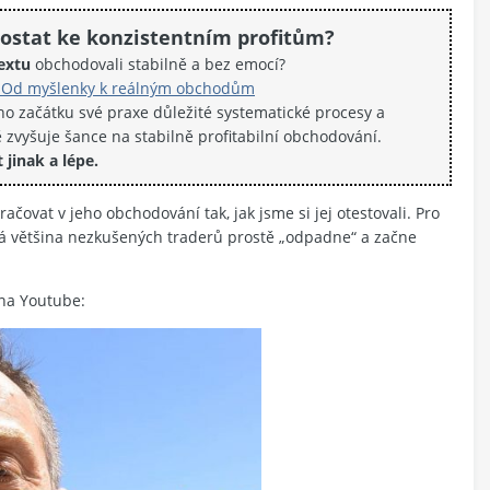
dostat ke konzistentním profitům?
extu
obchodovali stabilně a bez emocí?
hu Od myšlenky k reálným obchodům
o začátku své praxe důležité systematické procesy a
 zvyšuje šance na stabilně profitabilní obchodování.
t jinak a lépe.
ovat v jeho obchodování tak, jak jsme si jej otestovali. Pro
tivá většina nezkušených traderů prostě „odpadne“ a začne
 na Youtube: