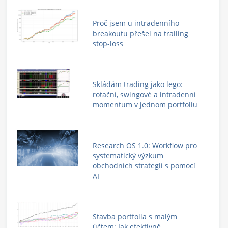
Proč jsem u intradenního
breakoutu přešel na trailing
stop-loss
Skládám trading jako lego:
rotační, swingové a intradenní
momentum v jednom portfoliu
Research OS 1.0: Workflow pro
systematický výzkum
obchodních strategií s pomocí
AI
Stavba portfolia s malým
účtem: Jak efektivně