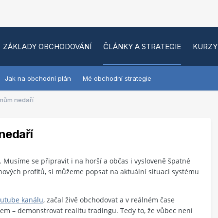
ZÁKLADY OBCHODOVÁNÍ
ČLÁNKY A STRATEGIE
KURZY
Jak na obchodní plán
Mé obchodní strategie
émům nedaří
nedaří
 Musíme se připravit i na horší a občas i vysloveně špatné
nových profitů, si můžeme popsat na aktuální situaci systému
utube kanálu
, začal živě obchodovat a v reálném čase
lem – demonstrovat realitu tradingu. Tedy to, že vůbec není