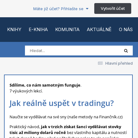
Vytvořit účet
Máte již účet? Přihlašte se
KNIHY
E-KNIHA
KOMUNITA
AKTUÁLNĚ
O NÁS
Hlavní přehled
Sdílíme, co nám samotným funguje
.
7 výukových lekcí.
Jak reálně uspět v tradingu?
Naučte se vydělávat na své sny (naše metody na Finančník.cz)
Praktický návod,
jak v trzích získat šanci vydělávat stovky
tisíc až miliony dolarů ročně
bez vlastního kapitálu a nutností