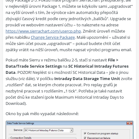
tedy Package 2-5. Pokud máte program SierraChart předplacený, ale
v nejlevnější úrovni Package 1, můžete se kdykoliv sami „upgradovat“
na vyšší úroveň s tím, že výrobce vám automaticky přepočítá
zbývající časový kredit podle ceny jednotlivých „balíčků“. Upgrade se
provádí ve webovém nastavení účtu – to naleznete na adrese
https://www.sierrachart.com/usercp.php
. Změnit úroveň můžete
přes nabídku
Change Service Package
. Malé upozornění – uživatel si
může sám účet pouze „upgradovat“ – pokud budete chtít účet
zpátky vrátit na nižší úroveň, musíte napsat výrobci programu email.
Pokud máte Sierru v režimu balíčku 2-5, stačí si nastavit
File >
Data/Trade Service Settings
na
SC Historical Intraday Futures
Data
. POZOR! Neplést si s možností SC Historical Data – jde o jinou
službu (viz dále). V políčku
Intraday Data Storage Time Unit
zvolte
„rozlišení“ dat, se kterým chcete pracovat. Pro replay grafů je
nezbytné pracovat s rozlišením „1 tick“. Potřeba je také nastavit
počet dnů ke stažení (pole Maximum Historical Intraday Days to
Download).
Okno by pak mělo vypadat následovně: