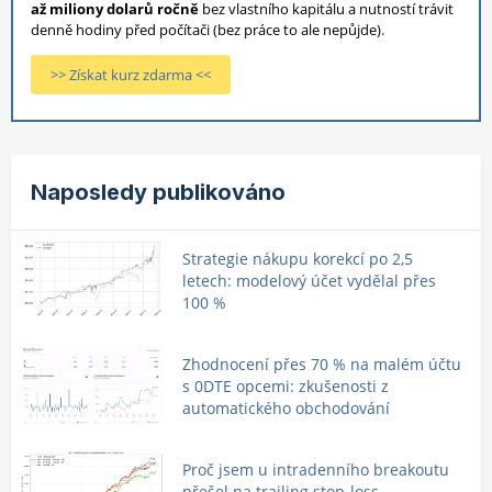
až miliony dolarů ročně
bez vlastního kapitálu a nutností trávit
denně hodiny před počítači (bez práce to ale nepůjde).
>> Získat kurz zdarma <<
Naposledy publikováno
Strategie nákupu korekcí po 2,5
letech: modelový účet vydělal přes
100 %
Zhodnocení přes 70 % na malém účtu
s 0DTE opcemi: zkušenosti z
automatického obchodování
Proč jsem u intradenního breakoutu
přešel na trailing stop-loss