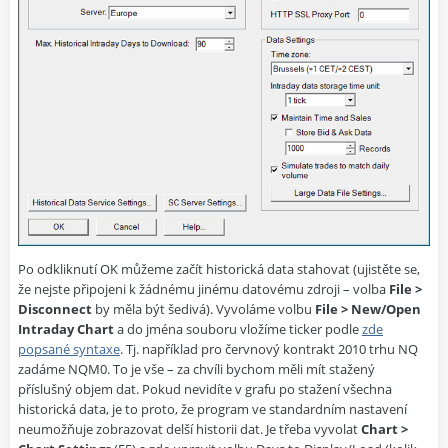
Po odkliknutí OK můžeme začít historická data stahovat (ujistěte se,
že nejste připojeni k žádnému jinému datovému zdroji – volba
File >
Disconnect
by měla být šedivá). Vyvoláme volbu
File > New/Open
Intraday Chart
a do jména souboru vložíme ticker podle
zde
popsané syntaxe
. Tj. například pro červnový kontrakt 2010 trhu NQ
zadáme NQM0. To je vše – za chvíli bychom měli mít stažený
příslušný objem dat. Pokud nevidíte v grafu po stažení všechna
historická data, je to proto, že program ve standardním nastavení
neumožňuje zobrazovat delší historii dat. Je třeba vyvolat
Chart >