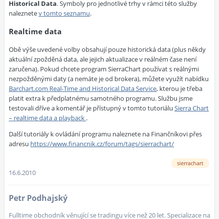
Historical Data
. Symboly pro jednotlivé trhy v rámci této služby
naleznete
v tomto seznamu
.
Realtime data
Obě výše uvedené volby obsahují pouze historická data (plus někdy
aktuální zpožděná data, ale jejich aktualizace v reálném čase není
zaručena). Pokud chcete program SierraChart používat s reálnými
nezpožděnými daty (a nemáte je od brokera), můžete využít nabídku
Barchart.com Real-Time and Historical Data Service
, kterou je třeba
platit extra k předplatnému samotného programu. Službu jsme
testovali dříve a komentář je přístupný v tomto tutoriálu
Sierra Chart
– realtime data a playback
.
Další tutoriály k ovládání programu naleznete na Finančníkovi přes
adresu
https://www.financnik.cz/forum/tags/sierrachart/
sierrachart
16.6.2010
Petr Podhajský
Fulltime obchodník věnující se tradingu více než 20 let. Specializace na