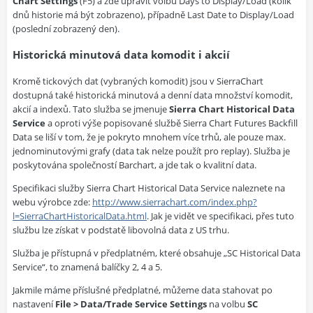
Chart Settings
(F5) a zde upravit volbu Days to Display/Load (kolik
dnů historie má být zobrazeno), případně Last Date to Display/Load
(poslední zobrazený den).
Historická minutová data komodit i akcií
Kromě tickových dat (vybraných komodit) jsou v SierraChart
dostupná také historická minutová a denní data množství komodit,
akcií a indexů. Tato služba se jmenuje
Sierra Chart Historical Data
Service
a oproti výše popisované službě Sierra Chart Futures Backfill
Data se liší v tom, že je pokryto mnohem více trhů, ale pouze max.
jednominutovými grafy (data tak nelze použít pro replay). Služba je
poskytována společností Barchart, a jde tak o kvalitní data.
Specifikaci služby Sierra Chart Historical Data Service naleznete na
webu výrobce zde:
http://www.sierrachart.com/index.php?
l=SierraChartHistoricalData.html
. Jak je vidět ve specifikaci, přes tuto
službu lze získat v podstatě libovolná data z US trhu.
Služba je přístupná v předplatném, které obsahuje „SC Historical Data
Service“, to znamená balíčky 2, 4 a 5.
Jakmile máme příslušné předplatné, můžeme data stahovat po
nastavení
File > Data/Trade Service Settings
na volbu
SC