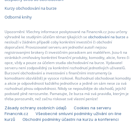
Kurzy obchodování na burze
Odborné knihy
Upozornění: Všechny informace poskytované na Financnik.cz jsou určeny
výhradně ke studijním účelům témat týkajících se
obchodování na burze
a
neslouží v žádném případě coby konkrétní investiční či obchodní
doporučení. Provozovatel serveru ani jednotliví autoři nejsou
registrovanými brokery či investičním poradcem ani makléřem. Jsou-li na
stránkách zmiňovány konkrétní finanční produkty, komodity, akcie, forex či
opce, vždy a pouze za účelem studia obchodování na burze. Vydavatel
serveru není zodpovědný za konkrétní rozhodnutí jednotlivých uživatelů.
Burzovní obchodování a investování s finančními instrumenty (a
komoditami obzvláště) je vysoce rizikové. Rozhodnutí obchodovat komodity
a akcie je odpovědností každého jednotlivce a jedině on sám nese za svá
rozhodnutí plnou odpovědnost. Nikdy se nepouštějte do obchodů, jejichž
podstatě plně nerozumíte. Pamatujte, že burza má svá pravidla, kterým je
třeba porozumět, než začnu riskovat své vlastní peníze!
Zásady ochrany osobních údajů
Cookies na serveru
Financnik.cz
Všeobecné smluvní podmínky užívání on-line
kurzů
Obchodní podmínky účastni na kurzu a konferenci