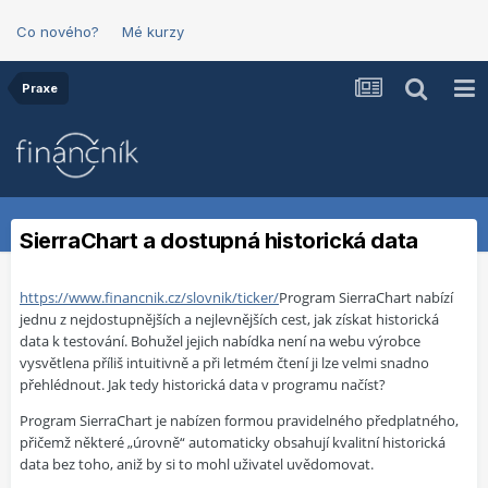
Co nového?
Mé kurzy
Praxe
SierraChart a dostupná historická data
https://www.financnik.cz/slovnik/ticker/
Program SierraChart nabízí
jednu z nejdostupnějších a nejlevnějších cest, jak získat historická
data k testování. Bohužel jejich nabídka není na webu výrobce
vysvětlena příliš intuitivně a při letmém čtení ji lze velmi snadno
přehlédnout. Jak tedy historická data v programu načíst?
Program SierraChart je nabízen formou pravidelného předplatného,
přičemž některé „úrovně“ automaticky obsahují kvalitní historická
data bez toho, aniž by si to mohl uživatel uvědomovat.