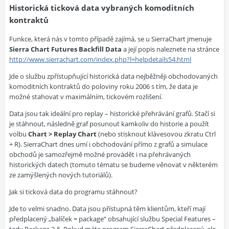
Historická ticková data vybraných komoditních
kontraktů
Funkce, která nás v tomto případě zajímá, se u SierraChart jmenuje
Sierra Chart Futures Backfill Data
a její popis naleznete na stránce
http://www.sierrachart.com/index.php?l=helpdetails54.html
Jde o službu zpřístupňující historická data nejběžněji obchodovaných
komoditních kontraktů do poloviny roku 2006 s tím, že data je
možné stahovat v maximálním, tickovém rozlišení.
Data jsou tak ideální pro replay – historické přehrávání grafů. Stačí si
je stáhnout, následně graf posunout kamkoliv do historie a použít
volbu
Chart > Replay Chart
(nebo stisknout klávesovou zkratu Ctrl
+ R). SierraChart dnes umí i obchodování přímo z grafů a simulace
obchodů je samozřejmě možné provádět i na přehrávaných
historických datech (tomuto tématu se budeme věnovat v některém
ze zamýšlených nových tutoriálů).
Jak si ticková data do programu stáhnout?
Jde to velmi snadno. Data jsou přístupná těm klientům, kteří mají
předplacený „balíček = package“ obsahující službu Special Features –