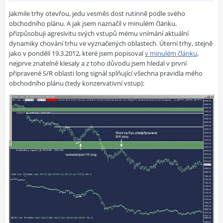
Jakmile trhy otevřou, jedu vesměs dost rutinně podle svého
obchodního plánu. A jak jsem naznačil v minulém článku,
přizpůsobuji agresivitu svých vstupů mému vnímání aktuální
dynamiky chování trhu ve vyznačených oblastech. Úterní trhy, stejně
jako v pondělí 19.3.2012, které jsem popisoval
v minulém článku
,
nejprve znatelně klesaly a z toho důvodu jsem hledal v první
připravené S/R oblasti long signál splňující všechna pravidla mého
obchodního plánu (tedy konzervativní vstup):