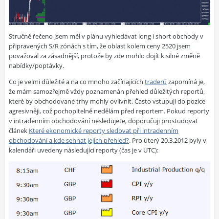
Stručně řečeno jsem měl v plánu vyhledávat long i short obchody v
připravených S/R zónách s tím, že oblast kolem ceny 2520 jsem
považoval za zásadnější, protože by zde mohlo dojít k silné změně
nabídky/poptávky.
Co je velmi důležité a na co mnoho začínajících
traderů
zapomíná je,
že mám samozřejmě vždy poznamenán přehled důležitých reportů,
které by obchodované trhy mohly ovlivnit. Často vstupuji do pozice
agresivněji, což pochopitelně nedělám před reportem. Pokud reporty
v intradenním obchodování nesledujete, doporučuji prostudovat
článek
Které ekonomické reporty sledovat při intradenním
obchodování a kde sehnat jejich přehled?
. Pro úterý 20.3.2012 byly v
kalendáři uvedeny následující reporty (čas je v UTC):