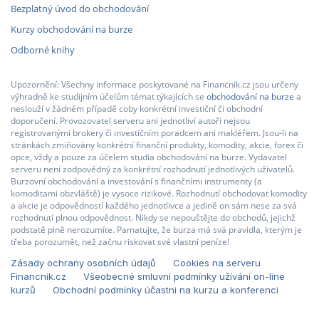
Bezplatný úvod do obchodování
Kurzy obchodování na burze
Odborné knihy
Upozornění: Všechny informace poskytované na Financnik.cz jsou určeny
výhradně ke studijním účelům témat týkajících se
obchodování na burze
a
neslouží v žádném případě coby konkrétní investiční či obchodní
doporučení. Provozovatel serveru ani jednotliví autoři nejsou
registrovanými brokery či investičním poradcem ani makléřem. Jsou-li na
stránkách zmiňovány konkrétní finanční produkty, komodity, akcie, forex či
opce, vždy a pouze za účelem studia obchodování na burze. Vydavatel
serveru není zodpovědný za konkrétní rozhodnutí jednotlivých uživatelů.
Burzovní obchodování a investování s finančními instrumenty (a
komoditami obzvláště) je vysoce rizikové. Rozhodnutí obchodovat komodity
a akcie je odpovědností každého jednotlivce a jedině on sám nese za svá
rozhodnutí plnou odpovědnost. Nikdy se nepouštějte do obchodů, jejichž
podstatě plně nerozumíte. Pamatujte, že burza má svá pravidla, kterým je
třeba porozumět, než začnu riskovat své vlastní peníze!
Zásady ochrany osobních údajů
Cookies na serveru
Financnik.cz
Všeobecné smluvní podmínky užívání on-line
kurzů
Obchodní podmínky účastni na kurzu a konferenci