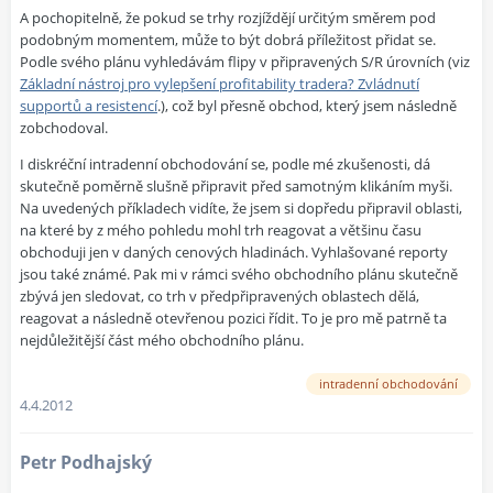
A pochopitelně, že pokud se trhy rozjíždějí určitým směrem pod
podobným momentem, může to být dobrá příležitost přidat se.
Podle svého plánu vyhledávám flipy v připravených S/R úrovních (viz
Základní nástroj pro vylepšení profitability tradera? Zvládnutí
supportů a resistencí
.), což byl přesně obchod, který jsem následně
zobchodoval.
I diskréční intradenní obchodování se, podle mé zkušenosti, dá
skutečně poměrně slušně připravit před samotným klikáním myši.
Na uvedených příkladech vidíte, že jsem si dopředu připravil oblasti,
na které by z mého pohledu mohl trh reagovat a většinu času
obchoduji jen v daných cenových hladinách. Vyhlašované reporty
jsou také známé. Pak mi v rámci svého obchodního plánu skutečně
zbývá jen sledovat, co trh v předpřipravených oblastech dělá,
reagovat a následně otevřenou pozici řídit. To je pro mě patrně ta
nejdůležitější část mého obchodního plánu.
intradenní obchodování
4.4.2012
Petr Podhajský