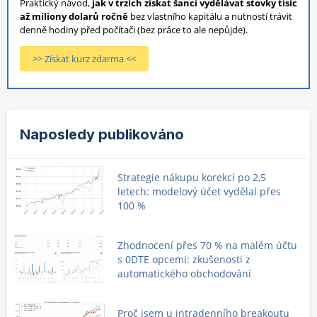
Praktický návod,
jak v trzích získat šanci vydělávat stovky tisíc
až miliony dolarů ročně
bez vlastního kapitálu a nutností trávit
denně hodiny před počítači (bez práce to ale nepůjde).
>> Získat kurz zdarma <<
Naposledy publikováno
Strategie nákupu korekcí po 2,5
letech: modelový účet vydělal přes
100 %
Zhodnocení přes 70 % na malém účtu
s 0DTE opcemi: zkušenosti z
automatického obchodování
Proč jsem u intradenního breakoutu