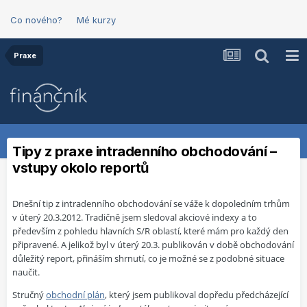
Co nového?
Mé kurzy
Praxe
Tipy z praxe intradenního obchodování –
vstupy okolo reportů
Dnešní tip z intradenního obchodování se váže k dopoledním trhům
v úterý 20.3.2012. Tradičně jsem sledoval akciové indexy a to
především z pohledu hlavních S/R oblastí, které mám pro každý den
připravené. A jelikož byl v úterý 20.3. publikován v době obchodování
důležitý report, přináším shrnutí, co je možné se z podobné situace
naučit.
Stručný
obchodní plán
, který jsem
publikoval dopředu předcházející