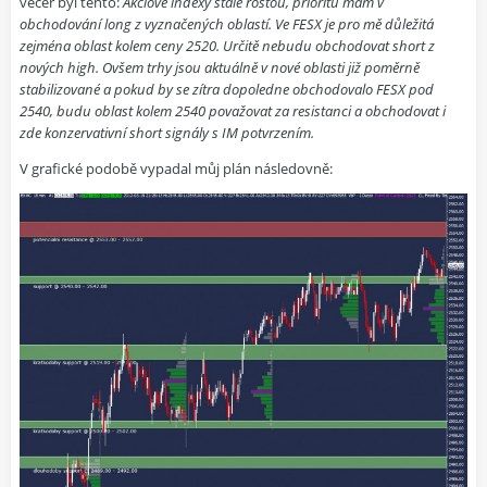
večer
byl tento:
Akciové indexy stále rostou, prioritu mám v
obchodování long z vyznačených oblastí. Ve FESX je pro mě důležitá
zejména oblast kolem ceny 2520. Určitě nebudu obchodovat short z
nových high. Ovšem trhy jsou aktuálně v nové oblasti již poměrně
stabilizované a pokud by se zítra dopoledne obchodovalo FESX pod
2540, budu oblast kolem 2540 považovat za resistanci a obchodovat i
zde konzervativní short signály s IM potvrzením.
V grafické podobě vypadal můj plán následovně: