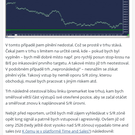
V tomto případě jsem plnění nedostal. Což se prostě v trhu stává.
Čekal jsem v trhu s limitem na určité ceně, kde – pokud bych byl
vyplněn – bych měl dobré místo např. pro rychlý posun stop-lossu na
B/E po inkasování prvního targetu. A takové místo již trh neotestoval.
V podobném případě trh „nepronásleduji“ – nesnažím se získat
plnění výše. Takový vstup by neměl oporu S/R zóny, kterou
obchoduji, musel bych pracovat s jiným riskem atd.
Trh následně otestoval bílou linku (premarket low trhu), kam bych
směřoval větší část výstupů své otevřené pozice, aby se začal otáčet
a směřovat znovu k naplánované S/R úrovni.
Nebýt před reportem, určitě bych měl zájem vyhledávat v S/R zóně
opět long signál a patrně bych vstupoval i agresivněji. Ovšem již od
ceny 2526 (tedy ještě dost vysoko nad S/R zónou) vypadalo time and
sales (viz
K čemu je v platformě Time and Sales?
) následovně: