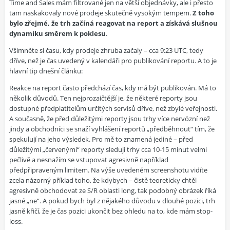
Time and Sales mám filtrované jen na větší objednávky, ale i přesto
tam naskakovaly nové prodeje skutečně vysokým tempem.
Z toho
bylo zřejmé, že trh začíná reagovat na report a získává slušnou
dynamiku směrem k poklesu
.
Všimněte si času, kdy prodeje zhruba začaly – cca 9:23 UTC, tedy
dříve, než je čas uvedený v kalendáři pro publikování reportu. A to je
hlavní tip dnešní článku:
Reakce na report často předchází čas, kdy má být publikován. Má to
několik důvodů. Ten nejprozaičtější je, že některé reporty jsou
dostupné předplatitelům určitých servisů dříve, než zbylé veřejnosti.
A současně, že před důležitými reporty jsou trhy více nervózní než
jindy a obchodníci se snaží vyhlášení reportů „předběhnout“ tím, že
spekulují na jeho výsledek. Pro mě to znamená jediné – před
důležitými „červenými“ reporty sleduji trhy cca 10-15 minut velmi
pečlivě a nesnažím se vstupovat agresivně například
předpřipraveným limitem. Na výše uvedeném screenshotu vidíte
zcela názorný příklad toho, že kdybych – čistě teoreticky chtěl
agresivně obchodovat ze S/R oblasti long, tak podobný obrázek říká
jasné „ne“. A pokud bych byl z nějakého důvodu v dlouhé pozici, trh
jasně křičí, že je čas pozici ukončit bez ohledu na to, kde mám stop-
loss.