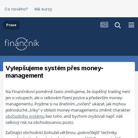
Co nového?
Mé kurzy
Praxe
Vylepšujeme systém přes money-
management
Na Finančníkovi poměrně často zmiňujeme, že úspěšný trading není
jen o vstupech, ale o celkovém řízení pozice a především money-
managementu. Pojďme si na dnešním „cvičení“ ukázat, jak mohou
jednoduché „triky“ v oblasti money-managementu změnit charakter
obchodního systému
bez toho, aniž bychom zvyšovali např. náš
celkový risk na obchodovanou pozici.
Začínající obchodníci bohužel většinou „pokročilejší“ techniky