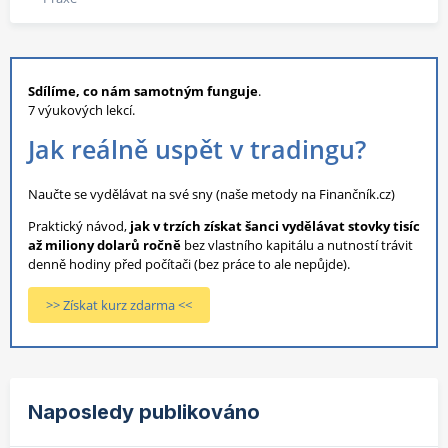
Sdílíme, co nám samotným funguje
.
7 výukových lekcí.
Jak reálně uspět v tradingu?
Naučte se vydělávat na své sny (naše metody na Finančník.cz)
Praktický návod,
jak v trzích získat šanci vydělávat stovky tisíc
až miliony dolarů ročně
bez vlastního kapitálu a nutností trávit
denně hodiny před počítači (bez práce to ale nepůjde).
>> Získat kurz zdarma <<
Naposledy publikováno