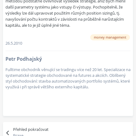
metodou podstatně ovlivňovat výsledek strategie, aniž bych měnil
další parametry systému jako vstupy či výstupy. Pochopitelně, že
výsledky lze dál upravovat použitím různých position sizingů, tj.
navyšování počtu kontraktů v závislosti na průběžně narůstajícím
kapitálu, ale to je již úplně jiné téma.
money management
26.5.2010
Petr Podhajský
Fulltime obchodník věnující se tradingu více než 20 let. Specializace na
systematické strategie obchodované na futures a akciích. Oblíbený
styl obchodování: stavba automatizovaných portfolio systémů, které
využívá i při správě většího externího kapitálu.
Přehled pokračovat
Praxe