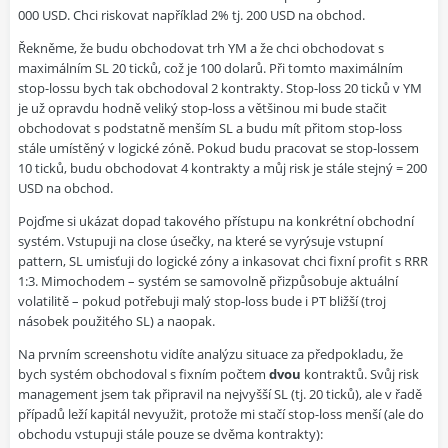
000 USD. Chci riskovat například 2% tj. 200 USD na obchod.
Řekněme, že budu obchodovat trh YM a že chci obchodovat s
maximálním SL 20 ticků, což je 100 dolarů. Při tomto maximálním
stop-lossu bych tak obchodoval 2 kontrakty. Stop-loss 20 ticků v YM
je už opravdu hodně veliký stop-loss a většinou mi bude stačit
obchodovat s podstatně menším SL a budu mít přitom stop-loss
stále umístěný v logické zóně. Pokud budu pracovat se stop-lossem
10 ticků, budu obchodovat 4 kontrakty a můj risk je stále stejný = 200
USD na obchod.
Pojďme si ukázat dopad takového přístupu na konkrétní obchodní
systém. Vstupuji na close úsečky, na které se vyrýsuje vstupní
pattern, SL umisťuji do logické zóny a inkasovat chci fixní profit s RRR
1:3. Mimochodem – systém se samovolně přizpůsobuje aktuální
volatilitě – pokud potřebuji malý stop-loss bude i PT bližší (troj
násobek použitého SL) a naopak.
Na prvním screenshotu vidíte analýzu situace za předpokladu, že
bych systém obchodoval s fixním počtem
dvou
kontraktů. Svůj risk
management jsem tak připravil na nejvyšší SL (tj. 20 ticků), ale v řadě
případů leží kapitál nevyužit, protože mi stačí stop-loss menší (ale do
obchodu vstupuji stále pouze se dvěma kontrakty):