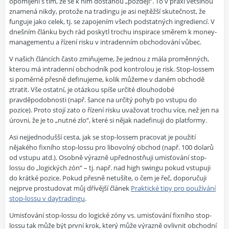
opomíjení s tím, že se k nim dostanou „později“. To v praxi většinou
znamená nikdy, protože na tradingu je asi nejtěžší skutečnost, že
funguje jako celek, tj. se zapojením všech podstatných ingrediencí. V
dnešním článku bych rád poskytl trochu inspirace směrem k money-
managementu a řízení risku v intradenním obchodování vůbec.
V našich článcích často zmiňujeme, že jednou z mála proměnných,
kterou má intradenní obchodník pod kontrolou je risk. Stop-lossem
si poměrně přesně definujeme, kolik můžeme v daném obchodě
ztratit. Vše ostatní, je otázkou spíše určité dlouhodobé
pravděpodobnosti (např. šance na určitý pohyb po vstupu do
pozice). Proto stojí zato o řízení risku uvažovat trochu více, než jen na
úrovni, že je to „nutné zlo“, které si nějak nadefinuji do platformy.
Asi nejjednodušší cesta, jak se stop-lossem pracovat je použití
nějakého fixního stop-lossu pro libovolný obchod (např. 100 dolarů
od vstupu atd.). Osobně výrazně upřednostňuji umisťování stop-
lossu do „logických zón“ – tj. např. nad high swingu pokud vstupuji
do krátké pozice. Pokud přesně netušíte, o čem je řeč, doporučuji
nejprve prostudovat můj dřívější článek
Praktické tipy pro používání
stop-lossu v daytradingu
.
Umisťování stop-lossu do logické zóny vs. umisťování fixního stop-
lossu tak může být první krok, který může výrazně ovlivnit obchodní