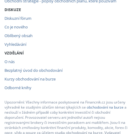
Obchodní strategie - popisy obchodních plánů, které používám
DISKUZE
Diskuzní fórum
Co je nového
Oblíbený obsah
Vyhledávání
VZDĚLÁNÍ
O nás
Bezplatný úvod do obchodování
Kurzy obchodování na burze
Odborné knihy
Upozornění: Všechny informace poskytované na Financnik.cz jsou určeny
výhradně ke studijním účelům témat týkajících se
obchodování na burze
a
neslouží v žádném případě coby konkrétní investiční či obchodní
doporučení. Provozovatel serveru ani jednotliví autoři nejsou
registrovanými brokery či investičním poradcem ani makléřem. Jsou-li na
stránkách zmiňovány konkrétní finanční produkty, komodity, akcie, forex či
opce, vždy a pouze za účelem studia obchodování na burze. Vydavatel