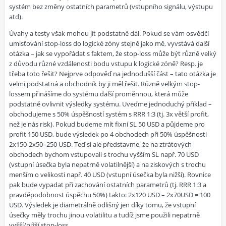
systém bez změny ostatních parametrů (vstupního signálu, výstupu
atd).
Úvahy a testy však mohou jít podstatně dál. Pokud se vám osvědčí
umisťování stop-loss do logické zóny stejně jako mě, vyvstává další
otázka – jak se vypořádat s faktem, že stop-loss může být různě velký
z důvodu různé vzdálenosti bodu vstupu k logické zóně? Resp. je
třeba toto řešit? Nejprve odpověď na jednodušší část – tato otázka je
velmi podstatná a obchodník by ji měl řešit. Různě velkým stop-
lossem přinášíme do systému další proměnnou, která může
podstatně ovlivnit výsledky systému. Uveďme jednoduchý příklad –
obchodujeme s 50% úspěšností systém s RRR 1:3 (tj. 3x větší profit,
než je nás risk). Pokud budeme mít fixní SL 50 USD a půjdeme pro
profit 150 USD, bude výsledek po 4 obchodech při 50% úspěšnosti
2x150-2x50=250 USD. Teď si ale představme, že na ztrátových
obchodech bychom vstupovali s trochu vyšším SL např. 70 USD
(vstupní úsečka byla nepatrně volatilnější) a na ziskových s trochu
menším o velikosti např. 40 USD (vstupní úsečka byla nižší). Rovnice
pak bude vypadat při zachování ostatních parametrů (tj. RRR 1:3 a
pravděpodobnost úspěchu 50%) takto: 2x120 USD – 2x70USD = 100
USD. Výsledek je diametrálně odlišný jen díky tomu, že vstupní
úsečky měly trochu jinou volatilitu a tudíž jsme použili nepatrně
vyšší/nižší stop-loss.