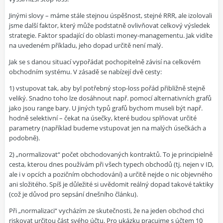
Jinými slovy – máme stále stejnou úspěšnost, stejné RRR, ale izolovali
jsme další faktor, který může podstatně ovlivňovat celkový výsledek
strategie. Faktor spadající do oblasti money-managementu. Jak vidíte
na uvedeném příkladu, jeho dopad určitě není malý.
Jak se s danou situací vypořádat pochopitelně závisí na celkovém
obchodním systému. V zásadě se nabízejí dvě cesty:
1) vstupovat tak, aby byl potřebný stop-loss pořád přibližně stejně
veliký. Snadno toho lze dosáhnout např. pomocí alternativních grafů
jako jsou range bary. U jiných typů grafů bychom museli být např.
hodně selektivní – čekat na úsečky, které budou splňovat určité
parametry (například budeme vstupovat jen na malých úsečkách a
podobně).
2) „normalizovat“ počet obchodovaných kontraktů. To je principielně
cesta, kterou dnes používám při všech typech obchodů (tj. nejen v ID,
ale i v opcích a pozičním obchodování) a určitě nejde o nic objevného
ani složitého. Spíš je důležité si uvědomit reálný dopad takové taktiky
(což je důvod pro sepsání dnešního článku).
Při „normalizaci“ vycházím ze skutečnosti, že na jeden obchod chci
riskovat určitou část svého účtu. Pro ukázku pracujme s účtem 10