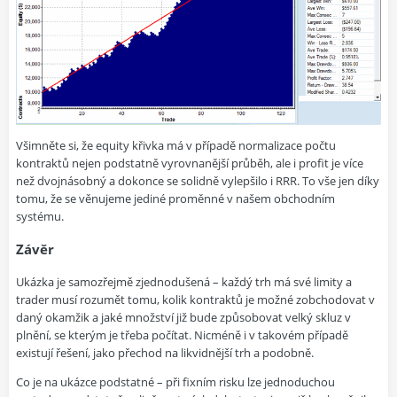
Všimněte si, že equity křivka má v případě normalizace počtu
kontraktů nejen podstatně vyrovnanější průběh, ale i profit je více
než dvojnásobný a dokonce se solidně vylepšilo i RRR. To vše jen díky
tomu, že se věnujeme jediné proměnné v našem obchodním
systému.
Závěr
Ukázka je samozřejmě zjednodušená – každý trh má své limity a
trader musí rozumět tomu, kolik kontraktů je možné zobchodovat v
daný okamžik a jaké množství již bude způsobovat velký skluz v
plnění, se kterým je třeba počítat. Nicméně i v takovém případě
existují řešení, jako přechod na likvidnější trh a podobně.
Co je na ukázce podstatné – při fixním risku lze jednoduchou