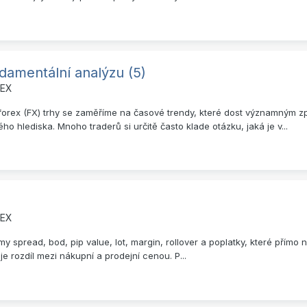
amentální analýzu (5)
REX
 forex (FX) trhy se zaměříme na časové trendy, které dost významným způ
 hlediska. Mnoho traderů si určitě často klade otázku, jaká je v...
REX
y spread, bod, pip value, lot, margin, rollover a poplatky, které přímo 
je rozdíl mezi nákupní a prodejní cenou. P...