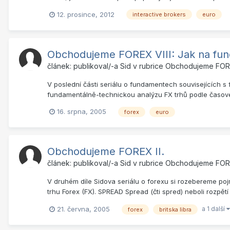
12. prosince, 2012
interactive brokers
euro
Obchodujeme FOREX VIII: Jak na fund
článek: publikoval/-a
Sid
v rubrice
Obchodujeme FO
V poslední části seriálu o fundamentech souvisejících s
fundamentálně-technickou analýzu FX trhů podle časového
16. srpna, 2005
forex
euro
Obchodujeme FOREX II.
článek: publikoval/-a
Sid
v rubrice
Obchodujeme FO
V druhém díle Sidova seriálu o forexu si rozebereme pojm
trhu Forex (FX). SPREAD Spread (čti spred) neboli rozpětí 
a 1 další
21. června, 2005
forex
britska libra