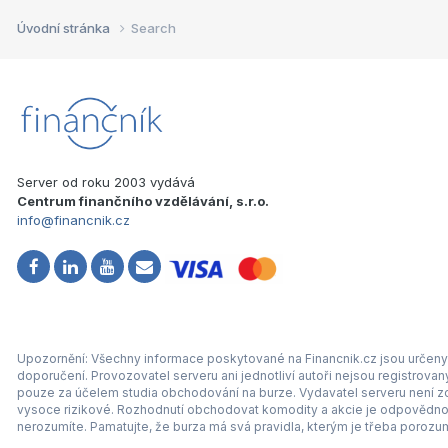
Úvodní stránka
Search
Server od roku 2003 vydává
Centrum finančního vzdělávání, s.r.o.
info@financnik.cz
Upozornění: Všechny informace poskytované na Financnik.cz jsou určeny 
doporučení. Provozovatel serveru ani jednotliví autoři nejsou registrova
pouze za účelem studia obchodování na burze. Vydavatel serveru není zod
vysoce rizikové. Rozhodnutí obchodovat komodity a akcie je odpovědnos
nerozumíte. Pamatujte, že burza má svá pravidla, kterým je třeba porozum