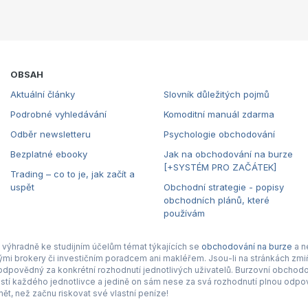
OBSAH
Aktuální články
Slovník důležitých pojmů
Podrobné vyhledávání
Komoditní manuál zdarma
Odběr newsletteru
Psychologie obchodování
Bezplatné ebooky
Jak na obchodování na burze
[+SYSTÉM PRO ZAČÁTEK]
Trading – co to je, jak začít a
uspět
Obchodní strategie - popisy
obchodních plánů, které
používám
výhradně ke studijním účelům témat týkajících se
obchodování na burze
a n
nými brokery či investičním poradcem ani makléřem. Jsou-li na stránkách zmiň
povědný za konkrétní rozhodnutí jednotlivých uživatelů. Burzovní obchodová
tí každého jednotlivce a jedině on sám nese za svá rozhodnutí plnou odpov
ět, než začnu riskovat své vlastní peníze!