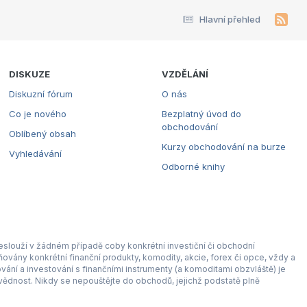
Hlavní přehled
DISKUZE
VZDĚLÁNÍ
Diskuzní fórum
O nás
Co je nového
Bezplatný úvod do
obchodování
Oblíbený obsah
Kurzy obchodování na burze
Vyhledávání
Odborné knihy
eslouží v žádném případě coby konkrétní investiční či obchodní
ovány konkrétní finanční produkty, komodity, akcie, forex či opce, vždy a
ní a investování s finančními instrumenty (a komoditami obzvláště) je
ědnost. Nikdy se nepouštějte do obchodů, jejichž podstatě plně