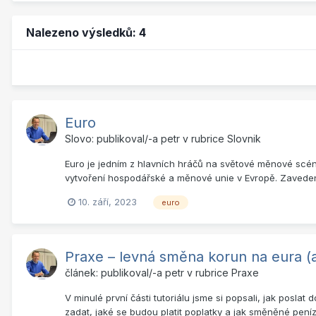
Nalezeno výsledků: 4
Euro
Slovo: publikoval/-a
petr
v rubrice
Slovnik
Euro je jedním z hlavních hráčů na světové měnové scén
vytvoření hospodářské a měnové unie v Evropě. Zavedena 
10. září, 2023
euro
Praxe – levná směna korun na eura (
článek: publikoval/-a
petr
v rubrice
Praxe
V minulé první části tutoriálu jsme si popsali, jak pos
zadat, jaké se budou platit poplatky a jak směněné peníz