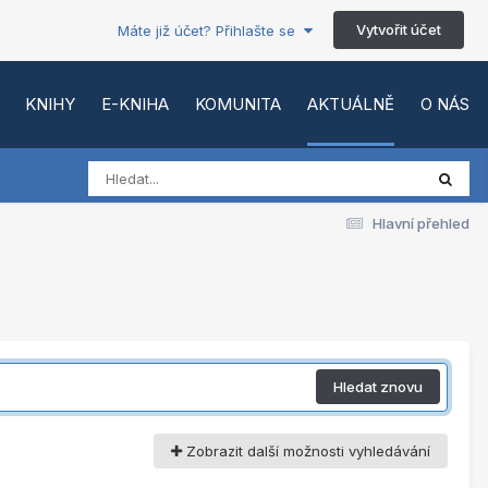
Vytvořit účet
Máte již účet? Přihlašte se
KNIHY
E-KNIHA
KOMUNITA
AKTUÁLNĚ
O NÁS
Hlavní přehled
Hledat znovu
Zobrazit další možnosti vyhledávání