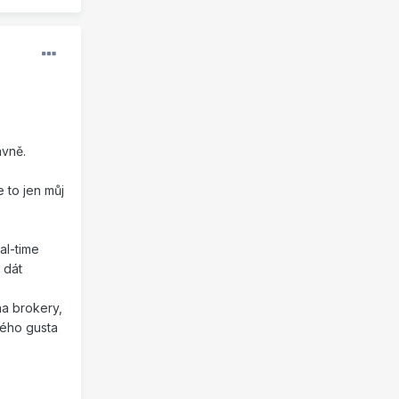
ávně.
e to jen můj
al-time
 dát
na brokery,
svého gusta