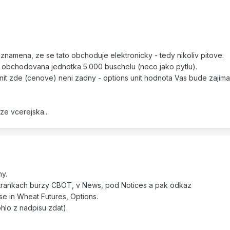
namena, ze se tato obchoduje elektronicky - tedy nikoliv pitove.
si obchodovana jednotka 5.000 buschelu (neco jako pytlu).
 unit zde (cenove) neni zadny - options unit hodnota Vas bude zajima
ze vcerejska...
ny.
 strankach burzy CBOT, v News, pod Notices a pak odkaz
se in Wheat Futures, Options.
hlo z nadpisu zdat).