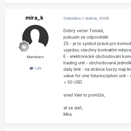
mira_k
Odesláno
1. dubna, 2008
Dobrý večer Tomáši,
pokusím se odpovědět:
ZS - je to symbol právě pro komod
vyjedou všechny kontraktní měsíc
E - elektronické obchodování komod
Members
trading unit - obchodovaná jedno
1,6k
daily limit - na stránce burzy mají l
value for one futures/option unit - v
= 50 USD
snad Vám to pomůže,
ať se daří,
Míra