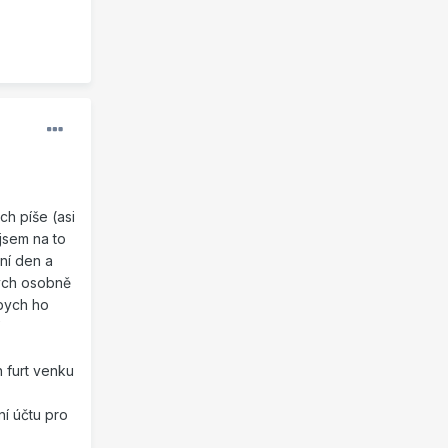
ch píše (asi
jsem na to
ní den a
bych osobně
 bych ho
h furt venku
ní účtu pro