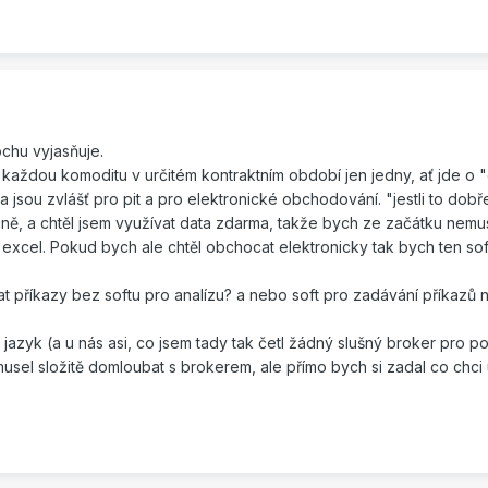
ochu vyjasňuje.
o každou komoditu v určitém kontraktním období jen jedny, ať jde o 
data jsou zvlášť pro pit a pro elektronické obchodování. "jestli to dob
ě, a chtěl jsem využívat data zdarma, takže bych ze začátku nemu
h excel. Pokud bych ale chtěl obchocat elektronicky tak bych ten sof
 příkazy bez softu pro analízu? a nebo soft pro zadávání příkazů n
azyk (a u nás asi, co jsem tady tak četl žádný slušný broker pro po
sel složitě domloubat s brokerem, ale přímo bych si zadal co chci 