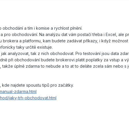
 obchodání a tím i komise a rychlost plnění.
 a pro obchodování. Na analýzu dat vám postačí třeba i Excel, ale p
u brokera a platformu, kam budete zadávat příkazy, i když možnost
onicky taky určitě existuje.
jak analyzovat, tak z nich obchodovat. Pro testování jsou data zda
dně při obchodování budete brokerovi platit poplatky za vstup a vý
, takže úplně zdarma to nebude a to at to deláte zcela sám nebo s 
a, kde najdete spoustu tipů pro začátky.
-manual-zdarma.html
hod/jaky-trh-obchodovat.html