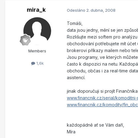
mira_k
Odesláno
2. dubna, 2008
Tomáši,
data jsou jedny, mění se jen způsob
Rozlišujte mezi softem pro analýzu
obchodování potřebujete mít účet 
brokerovi příkazy mailem nebo telef
Members
Jsou programy, ve kterých můžete 
1,6k
často k dispozici na netu. Každopá
obchodu, občas i za real-time data
asistencí.
jinak doporučuji si projít Finančník
www.financnik.cz/serial/komoditni
www.financnik.cz/komodity/fin_obc
každopádně ať se Vám daří,
Míra