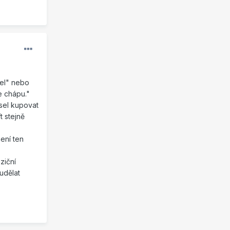
"el" nebo
ře chápu."
sel kupovat
t stejně
ení ten
ziční
udělat