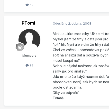
43
PTomi
Odesláno
2. dubna, 2008
Mirku a Jirko moc díky. Už se mi tr
Myslel jsem že trhy a data jsou pr
"pit" trh. Nyní ale vidím že trhy i 
Chci ze začátku obchodovat pozičn
soft na analízu dat a používal byc
Members
musel koupit ne?
98
Nebo je nějaká možnost jak zadávat
samý jak pro analízu?
Jde mi o to že když neumím dobře j
obcodování není), tak bych se nemu
podle dat zdarma.
Díky za odpvěď
Tomáš