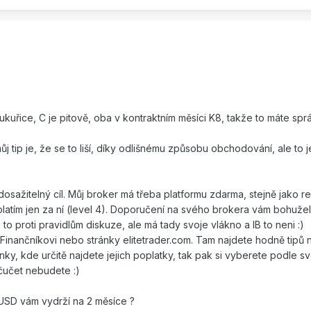
uřice, C je pitově, oba v kontraktním měsíci K8, takže to máte spr
j tip je, že se to liší, díky odlišnému způsobu obchodování, ale to j
osažitelný cíl. Můj broker má třeba platformu zdarma, stejně jako re
ak platím jen za ní (level 4). Doporučení na svého brokera vám bohužel
to proti pravidlům diskuze, ale má tady svoje vlákno a IB to neni :)
a Finančníkovi nebo stránky elitetrader.com. Tam najdete hodně tipů 
ránky, kde určitě najdete jejich poplatky, tak pak si vyberete podle 
 čučet nebudete :)
00USD vám vydrží na 2 měsíce ?