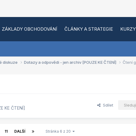
ZÁKLADY OBCHODOVÁNÍ
ČLÁNKY A STRATEGIE
KURZY
é diskuze
Dotazy a odpovědi - jen archiv [POUZE KE ČTENÍ]
Čtení 
Sdílet
Sleduj
ZE KE ČTENÍ]
11
DALŠÍ
Stránka 6 z 20