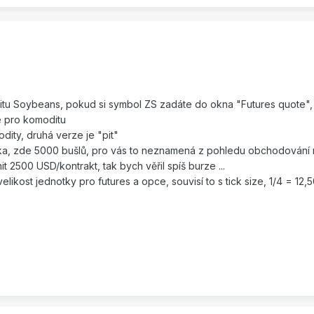
itu Soybeans, pokud si symbol ZS zadáte do okna "Futures quote",
e pro komoditu
ity, druhá verze je "pit"
tka, zde 5000 bušlů, pro vás to neznamená z pohledu obchodování 
imit 2500 USD/kontrakt, tak bych věřil spíš burze ...
elikost jednotky pro futures a opce, souvisí to s tick size, 1/4 = 12,50