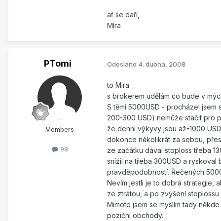
ať se daří,
Míra
PTomi
Odesláno
4. dubna, 2008
to Mira
s brokerem udělám co bude v mých
S těmi 5000USD - procházel jsem si
200-300 USD) nemůže stačit pro po
že denní výkyvy jsou až-1000 USD. 
Members
dokonce několikrát za sebou, přes
98
ze začátku dával stoploss třeba 13
snížil na třeba 300USD a ryskoval 
pravděpodobností. Řečených 5000 j
Nevím jestli je to dobrá strategie
ze ztrátou, a po zvýšení stoplossu
Mimoto jsem se myslím tady někde d
poziční obchody.