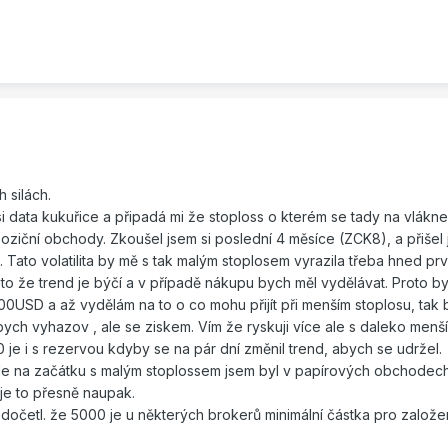
 silách.
 data kukuřice a připadá mi že stoploss o kterém se tady na vlákne
ziční obchody. Zkoušel jsem si poslední 4 měsíce (ZCK8), a přišel 
Tato volatilita by mě s tak malým stoplosem vyrazila třeba hned prv
to že trend je býčí a v případě nákupu bych měl vydělávat. Proto 
00USD a až vydělám na to o co mohu přijít při menším stoplosu, tak
bych vyhazov , ale se ziskem. Vím že ryskuji více ale s daleko menší
e i s rezervou kdyby se na pár dní změnil trend, abych se udržel.
, ale na začátku s malým stoplossem jsem byl v papírových obchodec
 je to přesně naupak.
očetl. že 5000 je u některých brokerů minimální částka pro založe