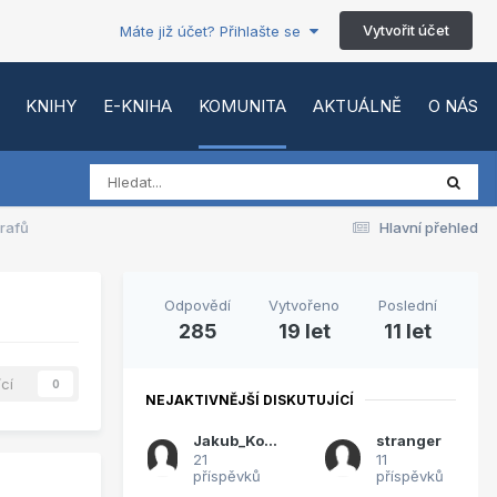
Vytvořit účet
Máte již účet? Přihlašte se
KNIHY
E-KNIHA
KOMUNITA
AKTUÁLNĚ
O NÁS
grafů
Hlavní přehled
Odpovědí
Vytvořeno
Poslední
285
19 let
11 let
ící
0
NEJAKTIVNĚJŠÍ DISKUTUJÍCÍ
Jakub_Kovarik
stranger
21
11
příspěvků
příspěvků