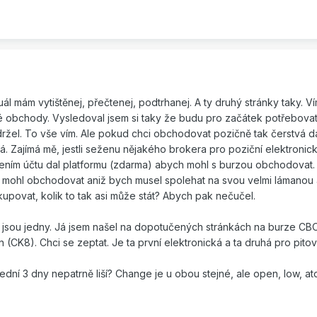
ál mám vytištěnej, přečtenej, podtrhanej. A ty druhý stránky taky. 
é obchody. Vysledoval jsem si taky že budu pro začátek potřebovat
ržel. To vše vím. Ale pokud chci obchodovat pozičně tak čerstvá d
á. Zajímá mě, jestli seženu nějakého brokera pro poziční elektronic
ením účtu dal platformu (zdarma) abych mohl s burzou obchodovat.
h mohl obchodovat aniž bych musel spolehat na svou velmi lámanou a
upovat, kolik to tak asi může stát? Abych pak nečučel.
ta jsou jedny. Já jsem našel na dopotučených stránkách na burze CB
 (CK8). Chci se zeptat. Je ta první elektronická a ta druhá pro pitov
dní 3 dny nepatrně liší? Change je u obou stejné, ale open, low, at