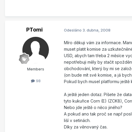
PTomi
Odesláno
3. dubna, 2008
Míro děkuji vám za informace. Manu
muset platit komise za uzkutečněn
USD, abych tam třeba 2 měsíce vyd
nepotřebuji měly by stačit spožděn
obchodování, který by mi se založ
Members
(on bude mít své komise, a já byc
98
Pokud bych musel platformu ještě k
A ještě jeden dotaz. Píšete že da
tyto kukuřice Corn (E) (ZCK8), Corn
Nebo jde ještě o něco jiného?
A pokud ano tak proč se např posle
liší v setinách.
Díky za věnovaný čas.