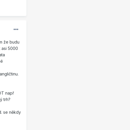
Vím že budu
 asi 5000
ata
ké
ngličtinu.
OT např
ý trh?
d. se někdy