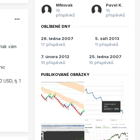
MNovak
Pavel K.
10
10
příspěvků
příspěvků
OBLÍBENÉ DNY
26. ledna 2007
5. září 2013
17 příspěvků
11 příspěvků
 tak vám
7. února 2012
25. ledna 2007
10 příspěvků
10 příspěvků
nic
PUBLIKOVANÉ OBRÁZKY
 USD, tj. 1