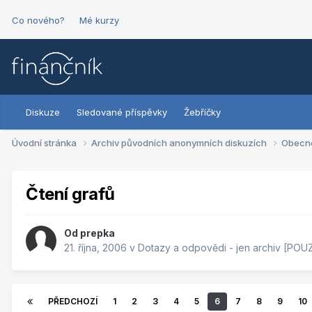
Co nového?
Mé kurzy
Diskuze
Sledované příspěvky
Žebříčky
Úvodní stránka
Archiv původních anonymních diskuzích
Obecn
Čtení grafů
Od
prepka
21. října, 2006
v
Dotazy a odpovědi - jen archiv [POU
PŘEDCHOZÍ
1
2
3
4
5
6
7
8
9
10