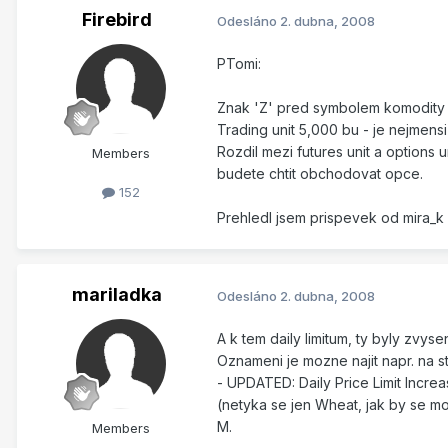
Firebird
Odesláno
2. dubna, 2008
PTomi:
Znak 'Z' pred symbolem komodity z
Trading unit 5,000 bu - je nejmen
Rozdil mezi futures unit a options
Members
budete chtit obchodovat opce.
152
Prehledl jsem prispevek od mira_k 
mariladka
Odesláno
2. dubna, 2008
A k tem daily limitum, ty byly zvyse
Oznameni je mozne najit napr. na
- UPDATED: Daily Price Limit Increa
(netyka se jen Wheat, jak by se mo
M.
Members