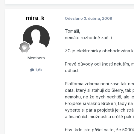
mira_k
Odesláno
3. dubna, 2008
Tomáši,
nemáte rozhodně zač :)
ZC je elektronicky obchodována kuk
Members
Pravé důvody odlišností netuším, mů
1,6k
odhad.
Platforma zdarma neni zase tak ned
data, který si stahuji do Sierry, t
nemohu, ne že bych nechtěl, ale je 
Projděte si vlákno Brokeři, tady n
vyberte si pár a projdetě jejich st
a finančních možností a určitě pak
btw.: kde jste přišel na to, že 50