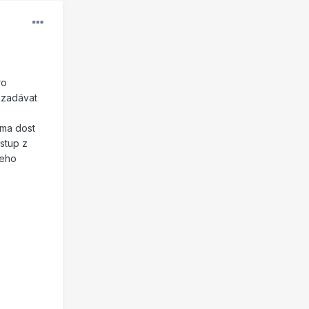
ro
 zadávat
rma dost
stup z
jeho