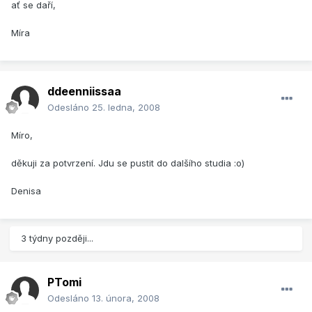
ať se daří,
Míra
ddeenniissaa
Odesláno
25. ledna, 2008
Míro,
děkuji za potvrzení. Jdu se pustit do dalšího studia :o)
Denisa
3 týdny později...
PTomi
Odesláno
13. února, 2008