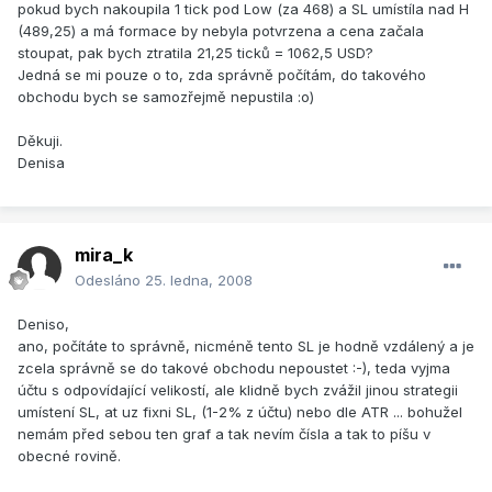
pokud bych nakoupila 1 tick pod Low (za 468) a SL umístíla nad H
(489,25) a má formace by nebyla potvrzena a cena začala
stoupat, pak bych ztratila 21,25 ticků = 1062,5 USD?
Jedná se mi pouze o to, zda správně počítám, do takového
obchodu bych se samozřejmě nepustila :o)
Děkuji.
Denisa
mira_k
Odesláno
25. ledna, 2008
Deniso,
ano, počítáte to správně, nicméně tento SL je hodně vzdálený a je
zcela správně se do takové obchodu nepoustet :-), teda vyjma
účtu s odpovídající velikostí, ale klidně bych zvážil jinou strategii
umístení SL, at uz fixni SL, (1-2% z účtu) nebo dle ATR ... bohužel
nemám před sebou ten graf a tak nevím čísla a tak to píšu v
obecné rovině.