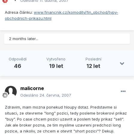
Odesláno
11. dubna, 2007
Adresa článku:
www.financnik.cz/komodity/fin_obchod/typy-
obchodnich-prikazu.html
2 months later...
Odpovědí
Vytvořeno
Poslední
46
19 let
12 let
malicorne
Odesláno
24. června, 2007
Zdravim, mam mozna ponekud hloupy dotaz. Predstavme si
situaci, ze otevreme "long" pozici, tedy posleme brokerovi prikaz
"buy". Po case chcem pozici uzavrit a poslem tedy prikaz "sell".
Jak ale broker pozna, ze tim myslime uzavreni predchozi long
pozice, a nikoliv, ze chcem e otevrit "short pozici"? Dekuji.