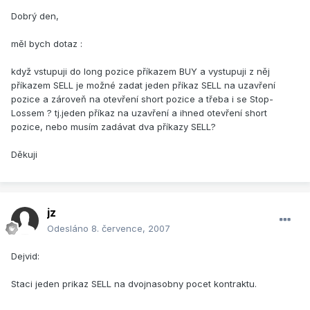
Dobrý den,
měl bych dotaz :
když vstupuji do long pozice příkazem BUY a vystupuji z něj
příkazem SELL je možné zadat jeden příkaz SELL na uzavření
pozice a zároveň na otevření short pozice a třeba i se Stop-
Lossem ? tj.jeden příkaz na uzavření a ihned otevření short
pozice, nebo musím zadávat dva příkazy SELL?
Děkuji
jz
Odesláno
8. července, 2007
Dejvid:
Staci jeden prikaz SELL na dvojnasobny pocet kontraktu.