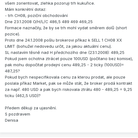
všem zorientovat, zlehka pozoruji trh kukuřice.
Mám konkrétní dotaz:
- trh CH08, poziční obchodování
Dne 23.1.2008 O/H/L/C 486,5 489 469 469,25
Formace naznačily, že by se trh mohl vydat směrem dolů (short
pozice).
Proto dne 24.1.2008 pošlu brokerovi příkaz k SELL 1 CH08 XX
LIMIT (bohužel nedovedu určit, za jakou aktuální cenu).
SL nastavím těsně nad H předchozího dne (23.1.2008): 489,25
Pokud jsem ochotna ztrácet pouze 100USD (počítano bez komise),
pak mohu dopočítat prodejní cenu 489,25 - 2 ticky (100USD)=
487,25?
Pokud bych nespecifikovala cenu za kterou prodat, ale pouze
poslala příkaz Market, pak se může stát, že broker prodá kontrakt
za např. 480 USD a pak bych riskovala ztrátu 480 - 489,25 = 9,25
ticku (462,5 USD)?
Předem děkuji za ujasnění.
S pozdravem
Denisa