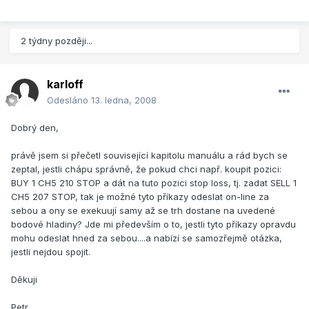
2 týdny později...
karloff
Odesláno
13. ledna, 2008
Dobrý den,
právě jsem si přečetl související kapitolu manuálu a rád bych se
zeptal, jestli chápu správně, že pokud chci např. koupit pozici:
BUY 1 CH5 210 STOP a dát na tuto pozici stop loss, tj. zadat SELL 1
CH5 207 STOP, tak je možné tyto příkazy odeslat on-line za
sebou a ony se exekuují samy až se trh dostane na uvedené
bodové hladiny? Jde mi především o to, jestli tyto příkazy opravdu
mohu odeslat hned za sebou....a nabízí se samozřejmě otázka,
jestli nejdou spojit.
Děkuji
Petr