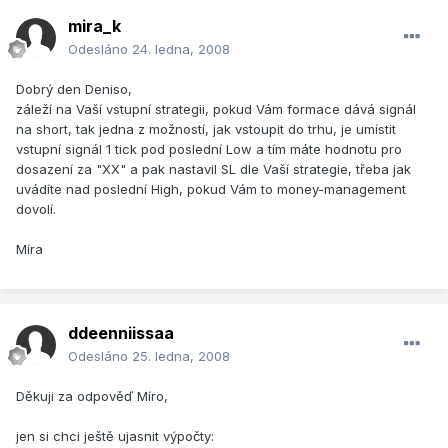
mira_k
Odesláno
24. ledna, 2008
Dobrý den Deniso,
záleží na Vaší vstupní strategii, pokud Vám formace dává signál
na short, tak jedna z možností, jak vstoupit do trhu, je umístit
vstupní signál 1 tick pod poslední Low a tím máte hodnotu pro
dosazení za "XX" a pak nastavil SL dle Vaší strategie, třeba jak
uvádíte nad poslední High, pokud Vám to money-management
dovolí.
Míra
ddeenniissaa
Odesláno
25. ledna, 2008
Děkuji za odpověď Míro,
jen si chci ještě ujasnit výpočty: