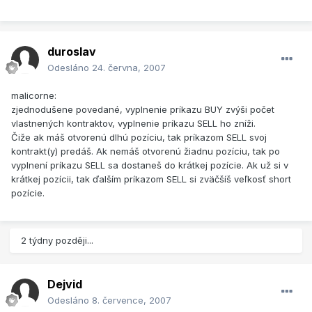
duroslav
Odesláno
24. června, 2007
malicorne:
zjednodušene povedané, vyplnenie príkazu BUY zvýši počet
vlastnených kontraktov, vyplnenie príkazu SELL ho zníži.
Čiže ak máš otvorenú dlhú pozíciu, tak príkazom SELL svoj
kontrakt(y) predáš. Ak nemáš otvorenú žiadnu pozíciu, tak po
vyplnení príkazu SELL sa dostaneš do krátkej pozície. Ak už si v
krátkej pozícii, tak ďalším príkazom SELL si zväčšíš veľkosť short
pozície.
2 týdny později...
Dejvid
Odesláno
8. července, 2007