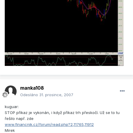
manka108
Odesláno
31. prosince, 2007
kuguar:
STOP příkaz je vykonán, i když příkaz trh přeskočí. Už se to tu
řešilo např. zde
www.financnik.cz/forum/read.php?2,11765,11912
Mirek