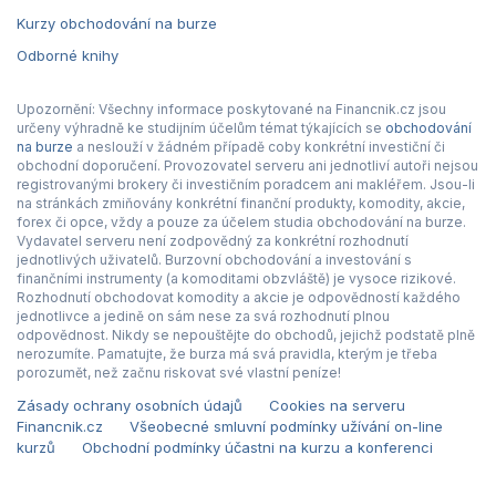
Kurzy obchodování na burze
Odborné knihy
Upozornění: Všechny informace poskytované na Financnik.cz jsou
určeny výhradně ke studijním účelům témat týkajících se
obchodování
na burze
a neslouží v žádném případě coby konkrétní investiční či
obchodní doporučení. Provozovatel serveru ani jednotliví autoři nejsou
registrovanými brokery či investičním poradcem ani makléřem. Jsou-li
na stránkách zmiňovány konkrétní finanční produkty, komodity, akcie,
forex či opce, vždy a pouze za účelem studia obchodování na burze.
Vydavatel serveru není zodpovědný za konkrétní rozhodnutí
jednotlivých uživatelů. Burzovní obchodování a investování s
finančními instrumenty (a komoditami obzvláště) je vysoce rizikové.
Rozhodnutí obchodovat komodity a akcie je odpovědností každého
jednotlivce a jedině on sám nese za svá rozhodnutí plnou
odpovědnost. Nikdy se nepouštějte do obchodů, jejichž podstatě plně
nerozumíte. Pamatujte, že burza má svá pravidla, kterým je třeba
porozumět, než začnu riskovat své vlastní peníze!
Zásady ochrany osobních údajů
Cookies na serveru
Financnik.cz
Všeobecné smluvní podmínky užívání on-line
kurzů
Obchodní podmínky účastni na kurzu a konferenci