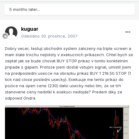
5 months later...
kuguar
Odesláno
30. prosince, 2007
Dobry vecer, testuji obchodni system zalozeny na triple screen a
mam stale trochu nejistoty v exekucnich prikazech. Chtel bych se
zeptat jak se bude chovat BUY STOP prikaz v tomto konktetnim
pripade s gapem. Protoze jsem dostal vstupni signal, umistil jsem
na predposledni usecce na obrazku prikaz BUY 1 216.50 STOP (1
tick nad close posledni usecky). Exekuuje me tento prikaz do
pozice na open cene (230) dalsi usecky nebo tim, ze se trh
stanovene ceny nedotkl k exekuci nedojde? Predem diky za
odpoved Ondra