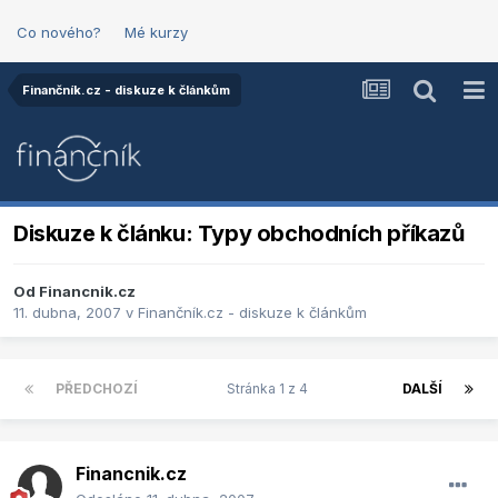
Co nového?
Mé kurzy
Finančník.cz - diskuze k článkům
Diskuze k článku: Typy obchodních příkazů
Od
Financnik.cz
11. dubna, 2007
v
Finančník.cz - diskuze k článkům
PŘEDCHOZÍ
Stránka 1 z 4
DALŠÍ
Financnik.cz