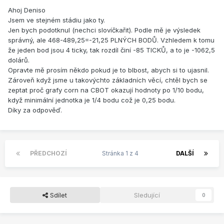
Ahoj Deniso
Jsem ve stejném stádiu jako ty.
Jen bych podotknul (nechci slovíčkařit). Podle mě je výsledek
správný, ale 468-489,25=-21,25 PLNÝCH BODŮ. Vzhledem k tomu
že jeden bod jsou 4 ticky, tak rozdíl činí -85 TICKŮ, a to je -1062,5
dolárů.
Opravte mě prosím někdo pokud je to blbost, abych si to ujasnil.
Zároveň když jsme u takovýchto základních věcí, chtěl bych se
zeptat proč grafy corn na CBOT okazují hodnoty po 1/10 bodu,
když minimální jednotka je 1/4 bodu což je 0,25 bodu.
Díky za odpověď.
PŘEDCHOZÍ
Stránka 1 z 4
DALŠÍ
Sdílet
Sledující
0