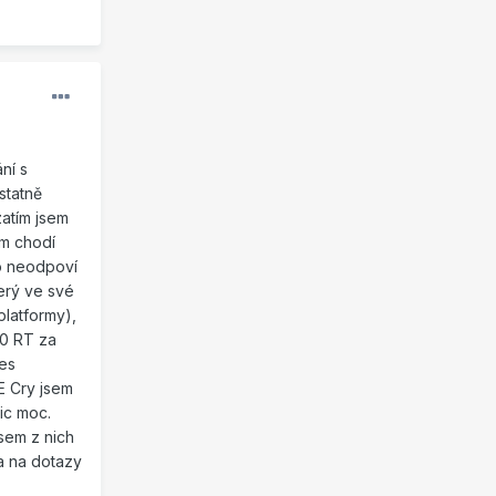
ní s
statně
zatím jsem
im chodí
do neodpoví
erý ve své
platformy),
80 RT za
řes
E Cry jsem
ic moc.
jsem z nich
 a na dotazy