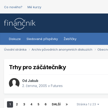
Co nového?
Mé kurzy
Diskuze
Sledované příspěvky
Žebříčky
Úvodní stránka
Archiv původních anonymních diskuzích
Obecn
Trhy pro záčátečníky
Od
Jakub
2. června, 2005
v
Futures
1
2
3
4
5
6
DALŠÍ
Stránka 1 z 23