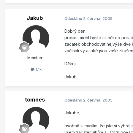
Jakub
Odesláno
2. června, 2005
Dobrý den,
prosím, mohl byste mi někdo poradi
začátek obchodovat nejvýše dvě ko
začínali vy a jaké jsou vaše zkušen
Members
Děkuji
1,1k
Jakub
tomnes
Odesláno
2. června, 2005
Jakube,
osobně si myslím, že jste si vybra
všem začátečníkům a i Corn považu