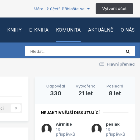
Vytvořit účet
Máte již účet? Přihlašte se
KNIHY
E-KNIHA
KOMUNITA
AKTUÁLNĚ
O NÁS
Hlavní přehled
Odpovědí
Vytvořeno
Poslední
330
21 let
8 let
ící
0
NEJAKTIVNĚJŠÍ DISKUTUJÍCÍ
Airmike
pesiak
13
13
příspěvků
příspěvků