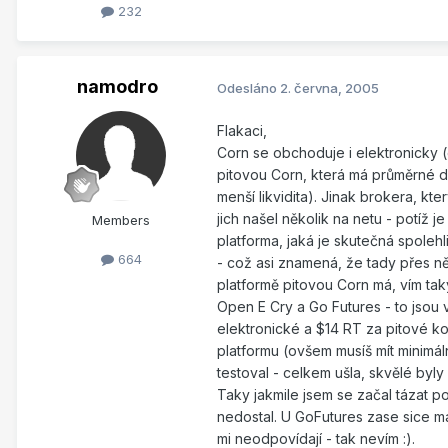
232
namodro
Odesláno
2. června, 2005
Flakaci,
Corn se obchoduje i elektronicky 
pitovou Corn, která má průměrné 
menší likvidita). Jinak brokera, k
jich našel několik na netu - potíž j
Members
platforma, jaká je skutečná spoleh
664
- což asi znamená, že tady přes 
platformě pitovou Corn má, vím tak
Open E Cry a Go Futures - to jsou 
elektronické a $14 RT za pitové ko
platformu (ovšem musíš mít minimál
testoval - celkem ušla, skvělé byl
Taky jakmile jsem se začal tázat po
nedostal. U GoFutures zase sice ma
mi neodpovídají - tak nevím :).