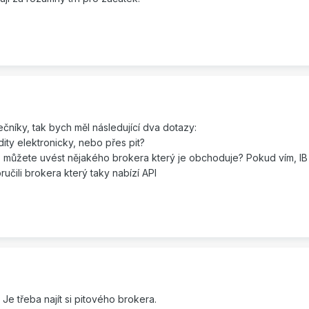
ečníky, tak bych měl následující dva dotazy:
ty elektronicky, nebo přes pit?
, můžete uvést nějakého brokera který je obchoduje? Pokud vím, IB
učili brokera který taky nabízí API
Je třeba najít si pitového brokera.