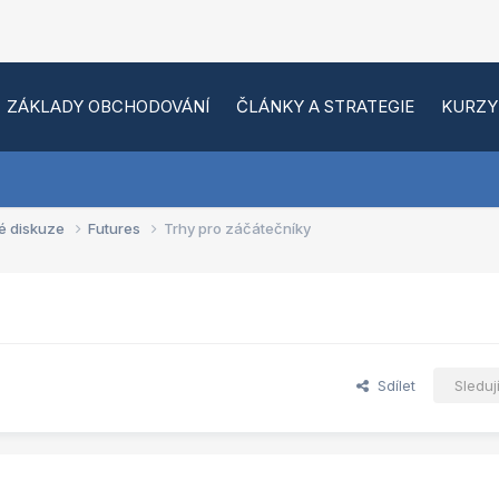
ZÁKLADY OBCHODOVÁNÍ
ČLÁNKY A STRATEGIE
KURZY
é diskuze
Futures
Trhy pro záčátečníky
Sdílet
Sleduj