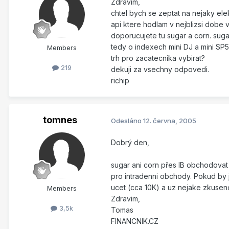
Zdravim,
chtel bych se zeptat na nejaky ele
api ktere hodlam v nejblizsi dobe 
doporucujete tu sugar a corn. suga
tedy o indexech mini DJ a mini SP
Members
trh pro zacatecnika vybirat?
219
dekuji za vsechny odpovedi.
richip
tomnes
Odesláno
12. června, 2005
Dobrý den,
sugar ani corn přes IB obchodovat 
pro intradenni obchody. Pokud by 
ucet (cca 10K) a uz nejake zkuseno
Members
Zdravim,
3,5k
Tomas
FINANCNIK.CZ