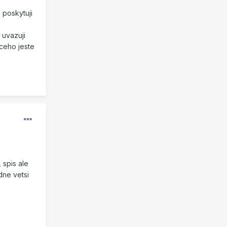
 poskytuji
 uvazuji
ceho jeste
 spis ale
dne vetsi