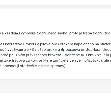
í a každému vyhovuje trochu něco jiného, proto je třeba trochu zko
řes Interactive Brokers a pitové přes brokera napojeného na platf
odů využívám ale FS služeb brokera (tj. posouvá mi stop-loss, sled
od proč používám právě tohoto brokera – dobře se mi s ním komunikuj
zejí také (řádově za komise které zmiňujete ve svém příspěvku), ale 
 obchoduji především futures spready).