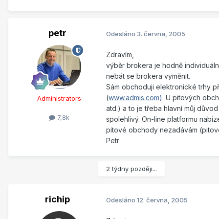
petr
Odesláno
3. června, 2005
Zdravím,
výběr brokera je hodně individuáln
nebát se brokera vyměnit.
Sám obchoduji elektronické trhy p
(
www.admis.com)
. U pitových obch
Administrators
atd.) a to je třeba hlavní můj dův
7,8k
spolehlivý. On-line platformu nabí
pitové obchody nezadávám (pitově
Petr
2 týdny později...
richip
Odesláno
12. června, 2005