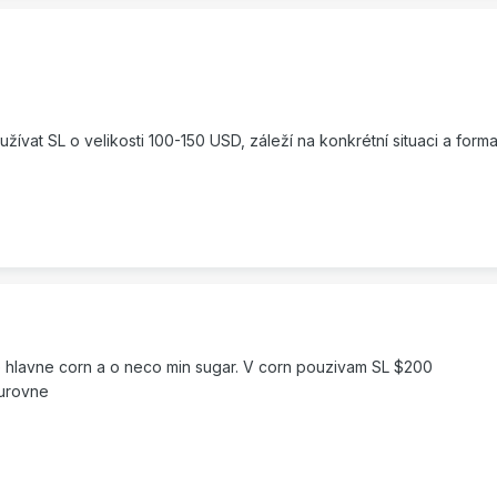
vat SL o velikosti 100-150 USD, záleží na konkrétní situaci a formac
e hlavne corn a o neco min sugar. V corn pouzivam SL $200
 urovne