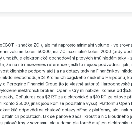
(eCBOT - značka ZC ), ale má naprosto minimální volume - ve srovná
denní volume kolem 50000, má ZC maximálně kolem 2000 (tedy pod
terý umožňuje elektronické obchodování pitových trhů hledám taky - 
e ta, že na ně neseženeš reference (jestli to nejsou podvodníci, jak j
livost klientské podpory atd.) a na dotazy tady na Finančníkovi nik
ně nikdo neobchoduje :S. Kromě Chicagského českého Harpoonu, kt
y o Peregrine Financial Group (to je vlastně autor té Harpoonovské 
vyloženě elektroničtí brokeři. Open E Cry mi nabízeli komise od $5.
ntrakty, GoFutures cca $2 RT za elektronické a $10 RT za pitové p
ní konto $5000, jinak jsou komise podstatně vyšší). Platformu Open 
y okamžité odpovědi na chatové dotazy přímo z platformy, ale jinak n
 ostatních poplatcích, tak se pánové začali kroutit a nic kloudného 
jí pitové trhy v seznamu, ale v demo platformě mají jen elektroniku