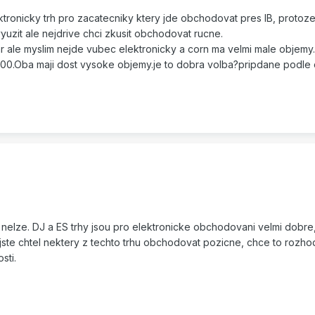
ktronicky trh pro zacatecniky ktery jde obchodovat pres IB, protoze
vyuzit ale nejdrive chci zkusit obchodovat rucne.
r ale myslim nejde vubec elektronicky a corn ma velmi male objemy.
500.Oba maji dost vysoke objemy.je to dobra volba?pripdane podle 
nelze. DJ a ES trhy jsou pro elektronicke obchodovani velmi dobre,
jste chtel nektery z techto trhu obchodovat pozicne, chce to rozho
sti.