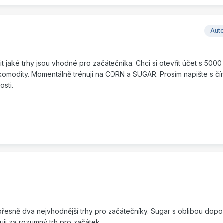
Aut
t jaké trhy jsou vhodné pro začátečníka. Chci si otevřít účet s 5000
modity. Momentálně trénuji na CORN a SUGAR. Prosím napište s čím
osti.
l přesně dva nejvhodnější trhy pro začátečníky. Sugar s oblibou dop
ji za rozumný trh pro začátek.