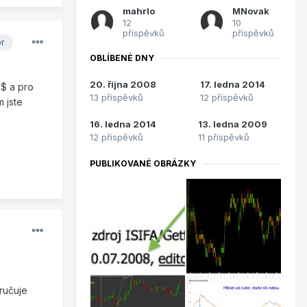
mahrlo
MNovak
12
10
příspěvků
příspěvků
or
OBLÍBENÉ DNY
20. října 2008
17. ledna 2014
 $ a pro
13 příspěvků
12 příspěvků
 jste
16. ledna 2014
13. ledna 2009
12 příspěvků
11 příspěvků
PUBLIKOVANÉ OBRÁZKY
oručuje