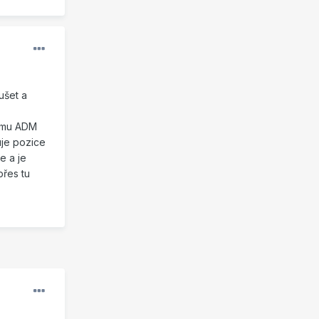
ušet a
ormu ADM
uje pozice
e a je
přes tu