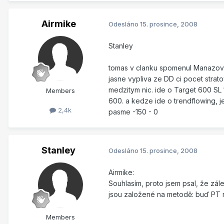
Airmike
Odesláno
15. prosince, 2008
Stanley
tomas v clanku spomenul Manazova
jasne vypliva ze DD ci pocet stra
medzitym nic. ide o Target 600 S
Members
600. a kedze ide o trendflowing,
2,4k
pasme -150 - 0
Stanley
Odesláno
15. prosince, 2008
Airmike:
Souhlasím, proto jsem psal, že zále
jsou založené na metodě: buď PT n
Members