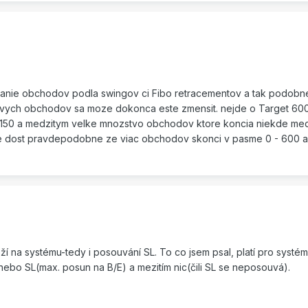
nie obchodov podla swingov ci Fibo retracementov a tak podobne
tovych obchodov sa moze dokonca este zmensit. nejde o Target 600
L 150 a medzitym velke mnozstvo obchodov ktore koncia niekde med
 je dost pravdepodobne ze viac obchodov skonci v pasme 0 - 600 
ží na systému-tedy i posouvání SL. To co jsem psal, platí pro systém
ebo SL(max. posun na B/E) a mezitím nic(čili SL se neposouvá).