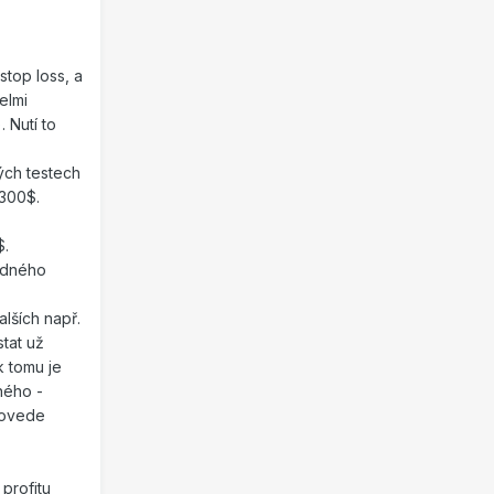
stop loss, a
elmi
 Nutí to
ých testech
 300$.
$.
edného
lších např.
tat už
k tomu je
ného -
povede
profitu