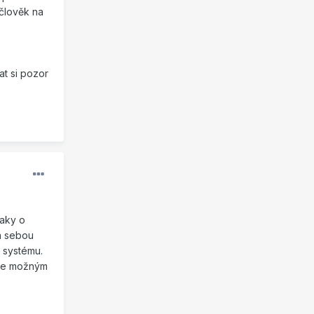
 člověk na
at si pozor
taky o
a sebou
 systému.
 se možným