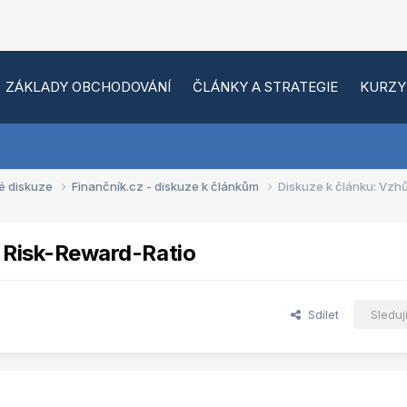
ZÁKLADY OBCHODOVÁNÍ
ČLÁNKY A STRATEGIE
KURZY
é diskuze
Finančník.cz - diskuze k článkům
Diskuze k článku: Vzhů
: Risk-Reward-Ratio
Sdílet
Sleduj