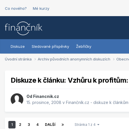
Co nového?
Mé kurzy
Diskuze
Sledované příspěvky
Žebříčky
Úvodní stránka
Archiv původních anonymních diskuzích
Obecn
Diskuze k článku: Vzhůru k profitům
Od
Financnik.cz
15. prosince, 2008
v
Finančník.cz - diskuze k článkům
1
2
3
4
DALŠÍ
Stránka 1 z 4