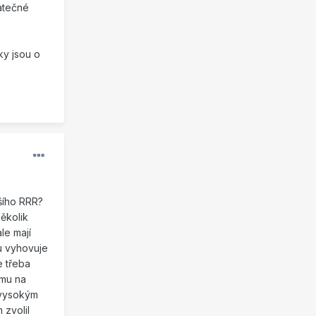
tatečné
ky jsou o
šího RRR?
několik
le mají
mu vyhovuje
e třeba
ému na
s vysokým
 zvolil