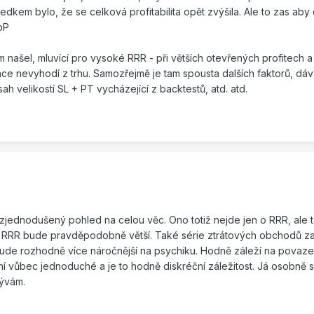
dkem bylo, že se celková profitabilita opět zvýšila. Ale to zas aby
:oP
m našel, mluvící pro vysoké RRR - při větších otevřených profitech a
ce nevyhodí z trhu. Samozřejmě je tam spousta dalších faktorů, dáv
sah velikostí SL + PT vycházející z backtestů, atd. atd.
jednodušený pohled na celou věc. Ono totiž nejde jen o RRR, ale 
 RRR bude pravděpodobně větší. Také série ztrátových obchodů z
bude rozhodně více náročnější na psychiku. Hodně záleží na povaze
í vůbec jednoduché a je to hodně diskréční záležitost. Já osobně
ývám.