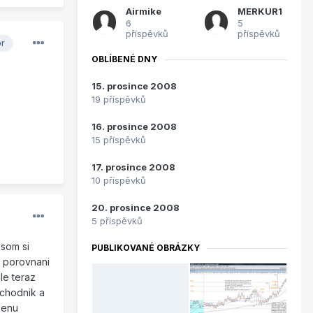
Airmike
MERKUR1
6
5
příspěvků
příspěvků
or
OBLÍBENÉ DNY
15. prosince 2008
19 příspěvků
16. prosince 2008
15 příspěvků
17. prosince 2008
10 příspěvků
20. prosince 2008
5 příspěvků
 som si
PUBLIKOVANÉ OBRÁZKY
v porovnani
le teraz
bchodnik a
cenu