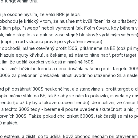
ad fungováním trhu.
 já osobně myslím, že větší RRR je lepší:
bchodu je kritický v tom, že musíme mít kvůli řízení rizika přitažený 
ý šum příp. "sweep" neboli vymetení (tak říkám útvaru, kdy během v
i, hitne stop loss a pak se zase stejně bleskově vydá mým směrem).
(např. já rád vstupuju právě po vytvoření sweepu).
 obchodě, máme otevřený profit 150$, přitáhneme na BE (což při m
yhlazuje equity křivku), a čekáme, až nám to hitne např. profit target
ím, že udělá korekci velikosti minimálně 150$.
li směr běžícího trendu a cena dosáhla našeho profit targetu 300
 300$ za překonání překážek hitnutí úvodního utaženého SL a násl
 při dosáhnutí 300$ neukončíme, ale stanovíme si profit target o da
pku máme stále na BE, takže aby se nám to pokazilo, musela by nas
endu (to už by bylo takové otočení trendu). Je intuitivní, že šance 
 a těchto 300$ tedy - bereme-li pouze uvedené skutečnosti a nic ji
vních 300$. Takže pokud chci získat 6000$, tak častěji se mi to 
0 malých.
 extrému a zjistit, co to udělá, když obchod nechám při otevřeném 