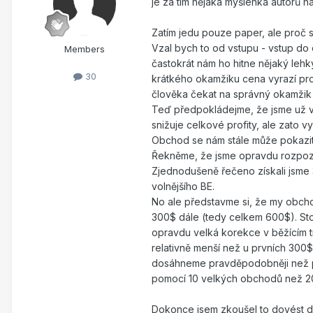
je za tím nějaká myšlenka autorů n
Zatím jedu pouze paper, ale proč si
Vzal bych to od vstupu - vstup do o
Members
častokrát nám ho hitne nějaký lehk
30
krátkého okamžiku cena vyrazí prot
člověka čekat na správný okamžik 
Teď předpokládejme, že jsme už v
snižuje celkové profity, ale zato v
Obchod se nám stále může pokazit t
Řekněme, že jsme opravdu rozpozna
Zjednodušeně řečeno získali jsme
volnějšího BE.
No ale představme si, že my obchod
300$ dále (tedy celkem 600$). Sto
opravdu velká korekce v běžícím tr
relativně menší než u prvních 300$
dosáhneme pravděpodobněji než pr
pomocí 10 velkých obchodů než 2
Dokonce jsem zkoušel to dovést do