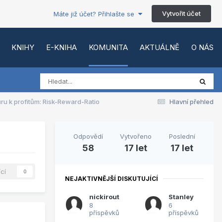
Vytvořit účet
Máte již účet? Přihlašte se
KNIHY
E-KNIHA
KOMUNITA
AKTUÁLNĚ
O NÁS
ru k profitům: Risk-Reward-Ratio
Hlavní přehled
Odpovědí
Vytvořeno
Poslední
58
17 let
17 let
ící
0
NEJAKTIVNĚJŠÍ DISKUTUJÍCÍ
nickirout
Stanley
8
6
příspěvků
příspěvků