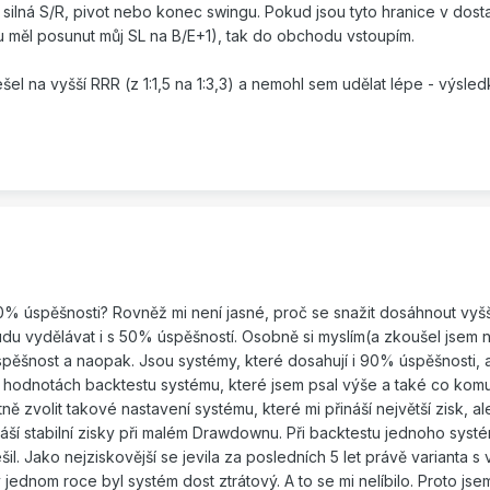
o silná S/R, pivot nebo konec swingu. Pokud jsou tyto hranice v dos
ku měl posunut můj SL na B/E+1), tak do obchodu vstoupím.
el na vyšší RRR (z 1:1,5 na 1:3,3) a nemohl sem udělat lépe - výsled
00% úspěšnosti? Rovněž mi není jasné, proč se snažit dosáhnout vyš
budu vydělávat i s 50% úspěšností. Osobně si myslím(a zkoušel jsem 
pěšnost a naopak. Jsou systémy, které dosahují i 90% úspěšnosti, a
ch hodnotách backtestu systému, které jsem psal výše a také co ko
 zvolit takové nastavení systému, které mi přináší největší zisk, al
náší stabilní zisky při malém Drawdownu. Při backtestu jednoho syst
il. Jako nejziskovější se jevila za posledních 5 let právě varianta 
 jednom roce byl systém dost ztrátový. A to se mi nelíbilo. Proto jsem