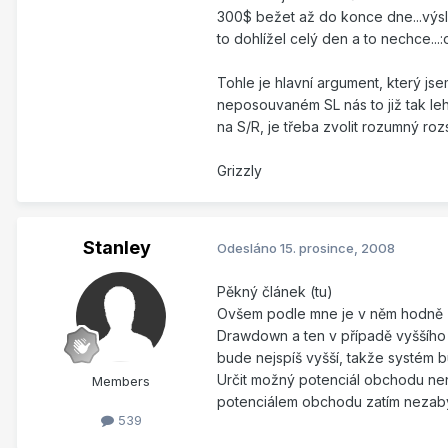
300$ bežet až do konce dne...výsle
to dohlížel celý den a to nechce...
Tohle je hlavní argument, který jse
neposouvaném SL nás to již tak leh
na S/R, je třeba zvolit rozumný roz
Grizzly
Stanley
Odesláno
15. prosince, 2008
Pěkný článek (tu)
Ovšem podle mne je v něm hodně z
Drawdown a ten v případě vyššího
bude nejspíš vyšší, takže systém 
Určit možný potenciál obchodu nen
Members
potenciálem obchodu zatím nezab
539