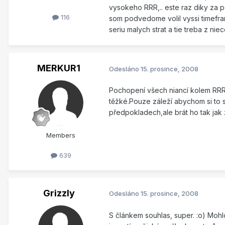
vysokeho RRR,.. este raz diky za p
116
som podvedome volil vyssi timefr
seriu malych strat a tie treba z ni
MERKUR1
Odesláno
15. prosince, 2008
Pochopení všech niancí kolem RRR 
těžké.Pouze záleží abychom si to s
předpokladech,ale brát ho tak jak ž
Members
639
Grizzly
Odesláno
15. prosince, 2008
S článkem souhlas, super. :o) Mohlo