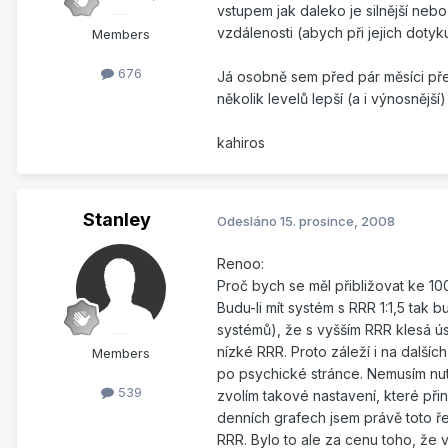
vstupem jak daleko je silnější neb
vzdálenosti (abych při jejich doty
Members
676
Já osobně sem před pár měsíci přeš
několik levelů lepší (a i výnosnější)
kahiros
Stanley
Odesláno
15. prosince, 2008
Renoo:
Proč bych se měl přibližovat ke 1
Budu-li mít systém s RRR 1:1,5 tak 
systémů), že s vyšším RRR klesá ús
nízké RRR. Proto záleží i na další
Members
po psychické stránce. Nemusím nutně
539
zvolím takové nastavení, které při
denních grafech jsem právě toto řeš
RRR. Bylo to ale za cenu toho, že v