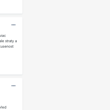
viac
le straty a
skusenost
před