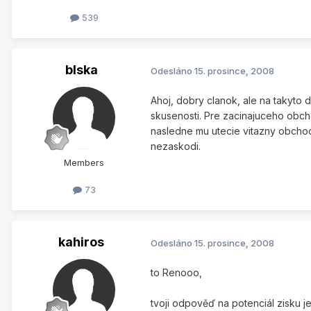
539
blska
Odesláno
15. prosince, 2008
Ahoj, dobry clanok, ale na takyto 
skusenosti. Pre zacinajuceho obch
nasledne mu utecie vitazny obchod
nezaskodi.
Members
73
kahiros
Odesláno
15. prosince, 2008
to Renooo,
tvoji odpověď na potenciál zisku j