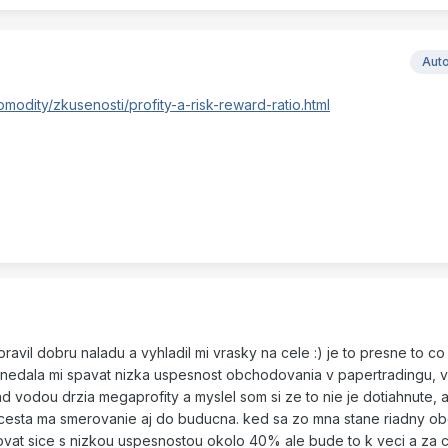
Aut
modity/zkusenosti/profity-a-risk-reward-ratio.html
pravil dobru naladu a vyhladil mi vrasky na cele :) je to presne to co
e nedala mi spavat nizka uspesnost obchodovania v papertradingu, 
d vodou drzia megaprofity a myslel som si ze to nie je dotiahnute, a
 cesta ma smerovanie aj do buducna. ked sa zo mna stane riadny o
vat sice s nizkou uspesnostou okolo 40% ale bude to k veci a za 