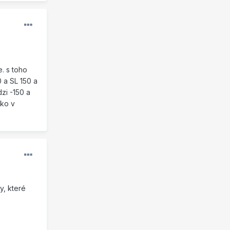
. s toho
 a SL 150 a
zi -150 a
ako v
y, které