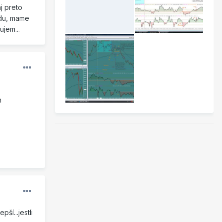
j preto
odu, mame
ujem...
h
ší...jestli