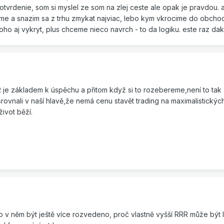
otvrdenie, som si myslel ze som na zlej ceste ale opak je pravdou. a
ame a snazim sa z trhu zmykat najviac, lebo kym vkrocime do obch
ecoho aj vykryt, plus chceme nieco navrch - to da logiku. este raz dak
je základem k úspěchu a přitom když si to rozebereme,není to tak
rovnali v naší hlavě,že nemá cenu stavět trading na maximalistickýc
ivot běží.
 v něm být ještě více rozvedeno, proč vlastně vyšší RRR může být lep