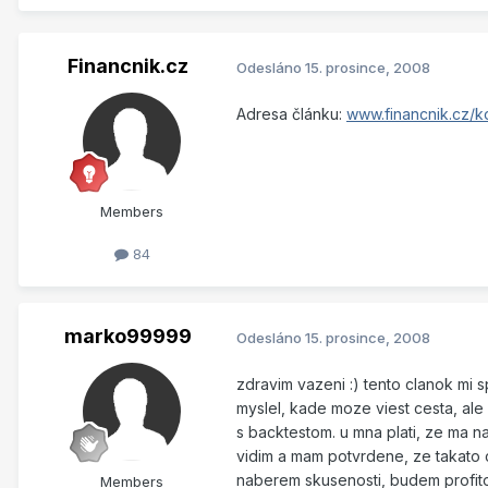
Financnik.cz
Odesláno
15. prosince, 2008
Adresa článku:
www.financnik.cz/ko
Members
84
marko99999
Odesláno
15. prosince, 2008
zdravim vazeni :) tento clanok mi s
myslel, kade moze viest cesta, al
s backtestom. u mna plati, ze ma na
vidim a mam potvrdene, ze takato
naberem skusenosti, budem profito
Members