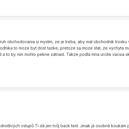
druh obchodovania si myslim, ze je treba, aby mal obchodnik trosku 
odnika to moze byt dost tazke, pretoze sa moze stat, ze vychyta ma
 a to by nim mohlo pekne zatriast. Takze podla mna urcite vacsia 
ednotlivých vstupů Ti dá jen tvůj back test. Jinak já osobně koukám 