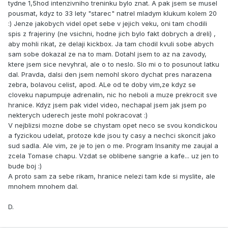
tydne 1,5hod intenzivniho treninku bylo znat. A pak jsem se musel
pousmat, kdyz to 33 lety "starec" natrel mladym klukum kolem 20
:) Jenze jakobych videl opet sebe v jejich veku, oni tam chodili
spis z frajeriny (ne vsichni, hodne jich bylo fakt dobrych a dreli) ,
aby mohli rikat, ze delaji kickbox. Ja tam chodil kvuli sobe abych
sam sobe dokazal ze na to mam. Dotahl jsem to az na zavody,
ktere jsem sice nevyhral, ale o to neslo. Slo mi o to posunout latku
dal. Pravda, dalsi den jsem nemohl skoro dychat pres narazena
zebra, bolavou celist, apod. ALe od te doby vim,ze kdyz se
cloveku napumpuje adrenalin, nic ho neboli a muze prekrocit sve
hranice. Kdyz jsem pak videl video, nechapal jsem jak jsem po
nekterych uderech jeste mohl pokracovat :)
V nejblizsi mozne dobe se chystam opet neco se svou kondickou
a fyzickou udelat, protoze kde jsou ty casy a nechci skoncit jako
sud sadla. Ale vim, ze je to jen o me. Program Insanity me zaujal a
zcela Tomase chapu. Vzdat se oblibene sangrie a kafe... uz jen to
bude boj :)
A proto sam za sebe rikam, hranice nelezi tam kde si myslite, ale
mnohem mnohem dal.
D.