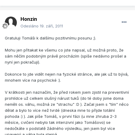
Honzin
Odesláno
19. září, 2011
Gratuluji Tomáši k dalšímu pozitivnímu posunu ;).
Mohu jen přitakat ke všemu co jste napsal, už možná proto, že
sám něčím podobným právě procházím (spíše nedávno prošel a
nyní jen pokračuji).
Dokonce to jde vidět nejen na fyzické stránce, ale jak už to bývá,
mnohem více na psychické :).
V krátkosti jen naznačím, že před rokem jsem zjistil na preventivní
prohlídce už celkem slušný nárust tuků (do té doby jsme doma
neměli os. váhu, možná ze "strachu" :D ). Začal jsem s "tím" něco
dělat a bylo to více než tvrdé (dneska mne to přijde totální
pohoda :) ). Jak píše Tomáš, v první fázi (u mne zhruba 2-3
měsíce, cvičení nebylo tak intenzivní jako Tomášovo) se
nedočkáte v podstatě žádného výsledku, jen jsem byl více
unavený a váha byla stejná.