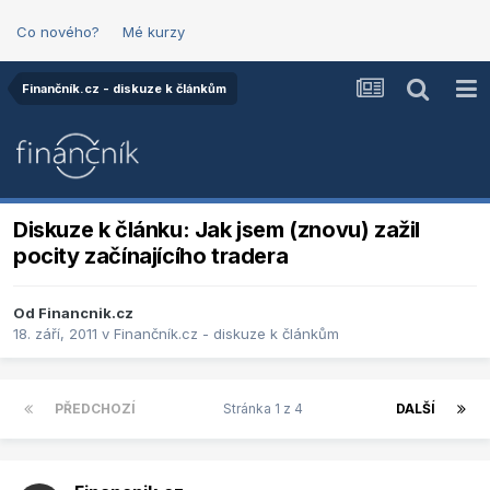
Co nového?
Mé kurzy
Finančník.cz - diskuze k článkům
Diskuze k článku: Jak jsem (znovu) zažil
pocity začínajícího tradera
Od
Financnik.cz
18. září, 2011
v
Finančník.cz - diskuze k článkům
PŘEDCHOZÍ
Stránka 1 z 4
DALŠÍ