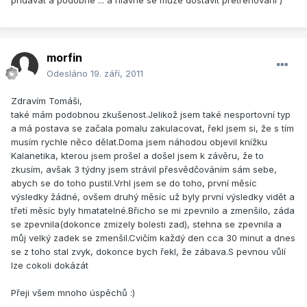
pridavat a podobne ... a hlavne se muze dostavit pretrenovani )
morfin
Odesláno
19. září, 2011
Zdravím Tomáši,
také mám podobnou zkušenost.Jelikož jsem také nesportovní typ
a má postava se začala pomalu zakulacovat, řekl jsem si, že s tím
musím rychle něco dělat.Doma jsem náhodou objevil knížku
Kalanetika, kterou jsem prošel a došel jsem k závěru, že to
zkusím, avšak 3 týdny jsem strávil přesvědčováním sám sebe,
abych se do toho pustil.Vrhl jsem se do toho, první měsíc
výsledky žádné, ovšem druhý měsíc už byly první výsledky vidět a
třetí měsíc byly hmatatelné.Břicho se mi zpevnilo a zmenšilo, záda
se zpevnila(dokonce zmizely bolesti zad), stehna se zpevnila a
můj velký zadek se zmenšil.Cvičím každý den cca 30 minut a dnes
se z toho stal zvyk, dokonce bych řekl, že zábava.S pevnou vůlí
lze cokoli dokázát
Přeji všem mnoho úspěchů :)