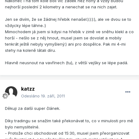
Nakonec i na tom kole bolí víc zadek než nohy a vždy budou
nejhorší poslední 2 kilometry a nenechat se na nich zajet.
Jen se divím, že se žádnej hřebík nenašel:):):):), ale ve dvou se to
vždycky lépe táhne.:)
Mimochodem já jsem si kdysi na hřebík v zimě ve sněhu klekl a co
horší - nešlo se z něj hnout, musel jsem se dovolat a mobily
tenkrát ještě nebyly vymyšlený:) ani pro dospělce. Pak mi 4-mi
stehy na koleně látali díru.
Hlavně neusnout na vavřínech (tu), z větší vejšky se lépe padá.
katzz
Odesláno
19. září, 2011
Děkuji za další super článek.
Díky tradingu se snažím také překonávat to, co v minulosti pro mě
bylo nemyslitelné.
- Protože chci obchodovat od 15:30, musel jsem přeorganizovat