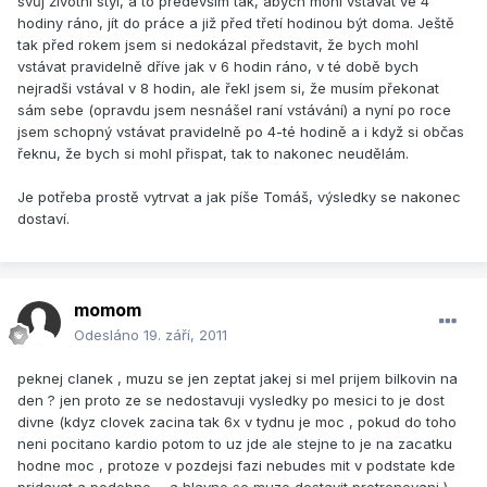
svůj životní styl, a to především tak, abych mohl vstávat ve 4
hodiny ráno, jít do práce a již před třetí hodinou být doma. Ještě
tak před rokem jsem si nedokázal představit, že bych mohl
vstávat pravidelně dříve jak v 6 hodin ráno, v té době bych
nejradši vstával v 8 hodin, ale řekl jsem si, že musím překonat
sám sebe (opravdu jsem nesnášel raní vstávání) a nyní po roce
jsem schopný vstávat pravidelně po 4-té hodině a i když si občas
řeknu, že bych si mohl přispat, tak to nakonec neudělám.
Je potřeba prostě vytrvat a jak píše Tomáš, výsledky se nakonec
dostaví.
momom
Odesláno
19. září, 2011
peknej clanek , muzu se jen zeptat jakej si mel prijem bilkovin na
den ? jen proto ze se nedostavuji vysledky po mesici to je dost
divne (kdyz clovek zacina tak 6x v tydnu je moc , pokud do toho
neni pocitano kardio potom to uz jde ale stejne to je na zacatku
hodne moc , protoze v pozdejsi fazi nebudes mit v podstate kde