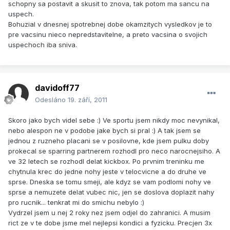
schopny sa postavit a skusit to znova, tak potom ma sancu na
uspech.
Bohuzial v dnesnej spotrebnej dobe okamzitych vysledkov je to
pre vacsinu nieco nepredstavitelne, a preto vacsina o svojich
uspechoch iba sniva.
davidoff77
Odesláno
19. září, 2011
Skoro jako bych videl sebe :) Ve sportu jsem nikdy moc nevynikal,
nebo alespon ne v podobe jake bych si pral :) A tak jsem se
jednou z ruzneho placani se v posilovne, kde jsem pulku doby
prokecal se sparring partnerem rozhodl pro neco narocnejsiho. A
ve 32 letech se rozhodl delat kickbox. Po prvnim treninku me
chytnula krec do jedne nohy jeste v telocvicne a do druhe ve
sprse. Dneska se tomu smeji, ale kdyz se vam podlomi nohy ve
sprse a nemuzete delat vubec nic, jen se doslova doplazit nahy
pro rucnik... tenkrat mi do smichu nebylo :)
Vydrzel jsem u nej 2 roky nez jsem odjel do zahranici. A musim
rict ze v te dobe jsme mel nejlepsi kondici a fyzicku. Precjen 3x