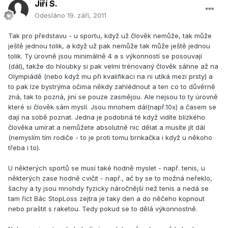
Jiří S.
Odesláno
19. září, 2011
Tak pro představu - u sportu, když už člověk nemůže, tak může
ještě jednou tolik, a když už pak nemůže tak může ještě jednou
tolik. Ty úrovně jsou minimálně 4 a s výkonností se posouvají
(dál), takže do hloubky si pak velmi trénovaný člověk sáhne až na
Olympiádě (nebo když mu při kvalifikaci na ni utíká mezi prsty) a
to pak lze bystrýma očima někdy zahlédnout a ten co to důvěrně
zná, tak to pozná, jiní se pouze zasmějou. Ale nejsou to ty úrovně
které si člověk sám myslí. Jsou mnohem dál(např.10x) a časem se
dají na sobě poznat. Jedna je podobná té když vidíte blízkého
člověka umírat a nemůžete absolutně nic dělat a musíte jít dál
(nemyslím tím rodiče - to je proti tomu brnkačka i když u někoho
třeba i to).
U některých sportů se musí také hodně myslet - např. tenis, u
některých zase hodně cvičit - např., ač by se to možná neřeklo,
šachy a ty jsou mnohdy fyzicky náročnější než tenis a nedá se
tam říct Bác StopLoss zejtra je taky den a do něčeho kopnout
nebo praštit s raketou. Tedy pokud se to dělá výkonnostně.