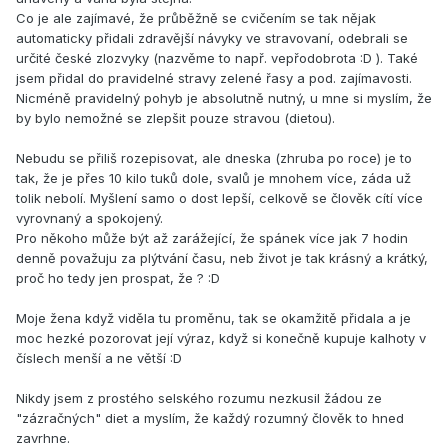
Co je ale zajímavé, že průběžně se cvičením se tak nějak
automaticky přidali zdravější návyky ve stravovaní, odebrali se
určité české zlozvyky (nazvěme to např. vepřodobrota :D ). Také
jsem přidal do pravidelné stravy zelené řasy a pod. zajímavosti.
Nicméně pravidelný pohyb je absolutně nutný, u mne si myslím, že
by bylo nemožné se zlepšit pouze stravou (dietou).
Nebudu se přiliš rozepisovat, ale dneska (zhruba po roce) je to
tak, že je přes 10 kilo tuků dole, svalů je mnohem více, záda už
tolik nebolí. Myšlení samo o dost lepší, celkově se člověk cítí více
vyrovnaný a spokojený.
Pro někoho může být až zarážející, že spánek více jak 7 hodin
denně považuju za plýtvání času, neb život je tak krásný a krátký,
proč ho tedy jen prospat, že ? :D
Moje žena když viděla tu proměnu, tak se okamžitě přidala a je
moc hezké pozorovat její výraz, když si konečně kupuje kalhoty v
číslech menší a ne větší :D
Nikdy jsem z prostého selského rozumu nezkusil žádou ze
"zázračných" diet a myslím, že každý rozumný člověk to hned
zavrhne.