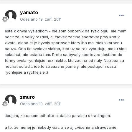
yamato
Odesláno
19. září, 2011
este k onym vysledkom - nie som odbornik na fyziologiu, ale mam
pocit ze je velky rozdiel, ci clovek zacina sportovat prvy krat v
zivote, alebo ci je byvaly sportovec ktory iba mal niekolkorocnu
pauzu. Ono tie svalove vlakna, ked uz sa raz vybuduju, mozu sice
splasnut, ale ostanu tam. Preto sa byvaly sportovec dostane do
formy ovela rychlejsie nez niekto, kto zacina od nuly. Netreba sa
nechat odradit, ide to straaasne pomaly, ale postupom casu
rychlejsie a rychlejsie :)
zmuro
Odesláno
19. září, 2011
tipujem, ze casom odhalite aj dalsiu paralelu s tradingom.
a to, ze menej je niekedy viac a ze aj cvicenie a stravovanie