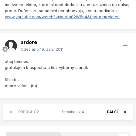
motivacne video, ktore mi opat doda silu a entuziazmus do dalsej
prace. Dufam, ze sa admini nenahnevaju, ked tu hodim link:
www.youtube.com/watch?v=buVta82W5p4&feature=related
ardore
Odesláno
19. září, 2011
ahoj tomnes,
gratulujem k uspechu a tiez vyborny clanok
Stilette,
dobre video.. (tu)
PŘEDCHOZÍ
Stránka 1 z 4
DALŠÍ