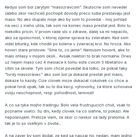
Kedysi som bol zarytym "masozravcom". Skutocne som nevedel
(alebo skor nechcel) pochopit dovody preco ludia prestavaju jest
maso. No ako stupalo moje ako by som to povedal - moj pohlad
na veci z ineho uhla, tak som na koniec maso prestal jest. Bolo tu
niekolko pricin. V prvom rade slo o zdravie, dalej sa mi nepacilo,
ako sa spolocnost, v ktorej zijeme sprava ku zvieratam. Ked som
videl bitunky, kde chodili po kolena v zvieracej krvi. No hroza. Ako
hovori stare prislovie: "Sme to, co jeme". Nemusim hovorit, ake to
malo ohlasy v mojom okoli... Avsak niektori to brali normalne. Dnes
uz nejem maso cez 4 mesiace k tomu este cvicim 5 tibetanov a
citim sa skvele. Tym som chcel povedat iba tolko, ze pokial taky
"tvrdy masozravec" ako som bol ja dokazal prestat jest maso,
dokaze to kazdy. Cize clovek moze dokazat cokolvek co chce a
pokial tvrdi opak, tak su to iba kecy, vyhovorky, za ktore schovava
svoju neschopnost, resp. pohodlnost, lenivost!
A co sa tyka mojho tradingu: Bolo vela frustrujucich chvil, vsak to
pozname vsetci. Su dni, kedy clovek na co siahne, to pokazi. Ale
nepolavujem. Pretoze viem, ze skor ci neskor sa lady prelomia. A
tak je to so vsetkym v zivote...
A na zaver by som dodal, ze ked sa naozaj nic nedari, mam jedno