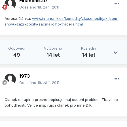
Financnik.cz
Odesláno
18. září, 2011
Adresa článku:
www.financnik.cz/komodity/zkusenosti/jak-jsem-
znovu-zazil-pocity-zacinajiciho-tradera.html
Odpovědí
Vytvořeno
Poslední
49
14 let
14 let
1973
Odesláno
19. září, 2011
Clanek co uplne presne popisuje muj osobni problem. Zbavit se
pohodlnosti. Velice inspirujici clanek pro mne DIK.