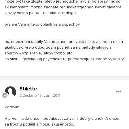
moze byt take zlozite, alebo jednoduche, ako si ho spravime. so
skusenostami mozno zacnete redukovat/zjednodusovat niektore
zlozky vasho planu - tak ako v tradingu.
prajem Vam aj tejto oblasti vela uspechov.
ps. nepoznam detaily Vasho planu, ani vase ciele, ale nech uz su
akekolvek, vrelo odporucam pozriet sa na metody silovych
sportov - vzpieranie, silovy trojboj atd.
so silou - fyzickou aj psychickou - prichadzaju skutocne vysledky
Stilette
Odesláno
19. září, 2011
Zdravim.
V prvom rade chcem podakovat za velmi dobry clanok. A chcem
sa trochu podelit s mojou skusenostou.