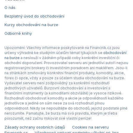
O nás
Bezplatný úvod do obchodování
Kurzy obchodování na burze
Odborné knihy
Upozornění: Všechny informace poskytované na Financnik.cz jsou
určeny výhradně ke studijním účelům témat týkajících se
obchodování
na burze
a neslouží v žádném případě coby konkrétní investiční či
obchodní doporučení. Provozovatel serveru ani jednotliví autoři nejsou
registrovanými brokery či investičním poradcem ani makléřem. Jsou-li
na stránkách zmiňovány konkrétní finanční produkty, komodity, akcie,
forex či opce, vždy a pouze za účelem studia obchodování na burze.
Vydavatel serveru není zodpovědný za konkrétní rozhodnutí
jednotlivých uživatelů. Burzovní obchodování a investování s
finančními instrumenty (a komoditami obzvláště) je vysoce rizikové.
Rozhodnutí obchodovat komodity a akcie je odpovědností každého
jednotlivce a jedině on sám nese za svá rozhodnutí plnou
odpovědnost. Nikdy se nepouštějte do obchodů, jejichž podstatě plně
nerozumíte. Pamatujte, že burza má svá pravidla, kterým je třeba
porozumět, než začnu riskovat své vlastní peníze!
Zásady ochrany osobních údajů
Cookies na serveru
Financnik.cz
Všeobecné smluvní podmínky užívání on-line