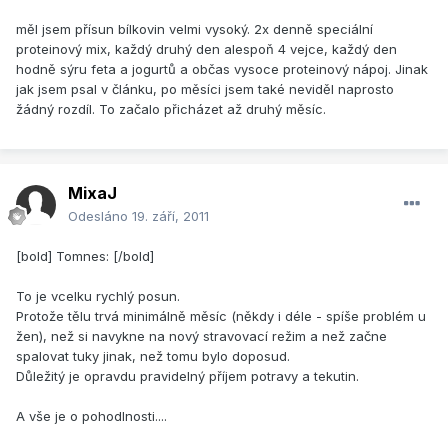
měl jsem přísun bílkovin velmi vysoký. 2x denně speciální
proteinový mix, každý druhý den alespoň 4 vejce, každý den
hodně sýru feta a jogurtů a občas vysoce proteinový nápoj. Jinak
jak jsem psal v článku, po měsíci jsem také neviděl naprosto
žádný rozdíl. To začalo přicházet až druhý měsíc.
MixaJ
Odesláno
19. září, 2011
[bold] Tomnes: [/bold]
To je vcelku rychlý posun.
Protože tělu trvá minimálně měsíc (někdy i déle - spíše problém u
žen), než si navykne na nový stravovací režim a než začne
spalovat tuky jinak, než tomu bylo doposud.
Důležitý je opravdu pravidelný příjem potravy a tekutin.
A vše je o pohodlnosti....