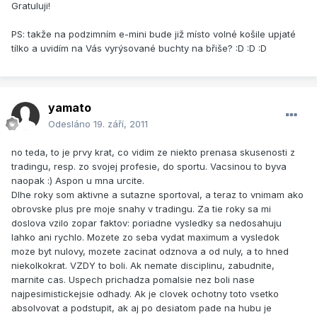
Gratuluji!
PS: takže na podzimním e-mini bude již místo volné košile upjaté
tílko a uvidím na Vás vyrýsované buchty na břiše? :D :D :D
yamato
Odesláno
19. září, 2011
no teda, to je prvy krat, co vidim ze niekto prenasa skusenosti z
tradingu, resp. zo svojej profesie, do sportu. Vacsinou to byva
naopak :) Aspon u mna urcite.
Dlhe roky som aktivne a sutazne sportoval, a teraz to vnimam ako
obrovske plus pre moje snahy v tradingu. Za tie roky sa mi
doslova vzilo zopar faktov: poriadne vysledky sa nedosahuju
lahko ani rychlo. Mozete zo seba vydat maximum a vysledok
moze byt nulovy, mozete zacinat odznova a od nuly, a to hned
niekolkokrat. VZDY to boli. Ak nemate disciplinu, zabudnite,
marnite cas. Uspech prichadza pomalsie nez boli nase
najpesimistickejsie odhady. Ak je clovek ochotny toto vsetko
absolvovat a podstupit, ak aj po desiatom pade na hubu je