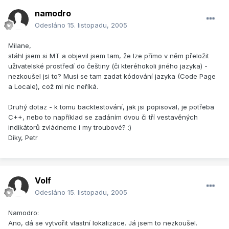
namodro
Odesláno
15. listopadu, 2005
Milane,
stáhl jsem si MT a objevil jsem tam, že lze přímo v něm přeložit
uživatelské prostředí do češtiny (či kteréhokoli jiného jazyka) -
nezkoušel jsi to? Musí se tam zadat kódování jazyka (Code Page
a Locale), což mi nic neříká.
Druhý dotaz - k tomu backtestování, jak jsi popisoval, je potřeba
C++, nebo to například se zadáním dvou či tří vestavěných
indikátorů zvládneme i my troubové? :)
Díky, Petr
Volf
Odesláno
15. listopadu, 2005
Namodro:
Ano, dá se vytvořit vlastní lokalizace. Já jsem to nezkoušel.