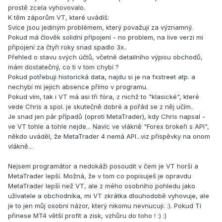
prostě zcela vyhovovalo.
K těm záporům VT, které uvádíš:
Svíce jsou jediným problémem, který považuji za významný.
Pokud má člověk solidní připojení - no problem, na live verzi mi
připojení za čtyři roky snad spadlo 3x..
Přehled o stavu svých účtů, včetně detailního výpisu obchodů,
mám dostatečný, co ti v tom chybí ?
Pokud potřebuji historická data, najdu si je na fxstreet atp. a
nechybí mi jejich absence přímo v programu.
Pokud vím, tak i VT má asi tři fóra, z nichž to "klasické", které
vede Chris a spol. je skutečně dobré a pořád se z něj učím..
Je snad jen pár případů (oproti MetaTrader), kdy Chris napsal -
ve VT tohle a tohle nejde... Navíc ve vlákně "Forex brokeři s API",
někdo uváděl, že MetaTrader 4 nemá API...viz příspěvky na onom
vlákně...
Nejsem programátor a nedokáži posoudit v čem je VT horší a
MetaTrader lepší. Možná, že v tom co popisuješ je opravdu
MetaTrader lepší než VT, ale z mého osobního pohledu jako
uživatele a obchodníka, mi VT zkrátka dlouhodobě vyhovuje, ale
je to jen můj osobní názor, který nikomu nevnucuji. :). Pokud Ti
přinese MT4 větší profit a zisk, vzhůru do toho ! :) :)