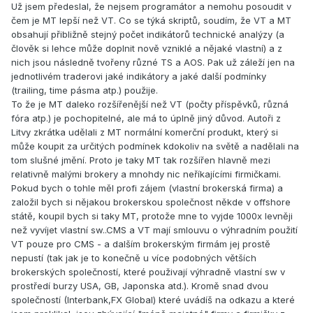
Už jsem předeslal, že nejsem programátor a nemohu posoudit v
čem je MT lepší než VT. Co se týká skriptů, soudím, že VT a MT
obsahují přibližně stejný počet indikátorů technické analýzy (a
člověk si lehce může doplnit nově vzniklé a nějaké vlastní) a z
nich jsou následně tvořeny různé TS a AOS. Pak už záleží jen na
jednotlivém traderovi jaké indikátory a jaké další podmínky
(trailing, time pásma atp.) použije.
To že je MT daleko rozšířenější než VT (počty příspěvků, různá
fóra atp.) je pochopitelné, ale má to úplně jiný důvod. Autoři z
Litvy zkrátka udělali z MT normální komerční produkt, který si
může koupit za určitých podmínek kdokoliv na světě a nadělali na
tom slušné jmění. Proto je taky MT tak rozšířen hlavně mezi
relativně malými brokery a mnohdy nic neříkajícími firmičkami.
Pokud bych o tohle měl profi zájem (vlastní brokerská firma) a
založil bych si nějakou brokerskou společnost někde v offshore
státě, koupil bych si taky MT, protože mne to vyjde 1000x levněji
než vyvíjet vlastní sw..CMS a VT mají smlouvu o výhradním použití
VT pouze pro CMS - a dalším brokerským firmám jej prostě
nepustí (tak jak je to konečně u více podobných větších
brokerských společností, které použivají výhradně vlastní sw v
prostředí burzy USA, GB, Japonska atd.). Kromě snad dvou
společností (Interbank,FX Global) které uvádíš na odkazu a které