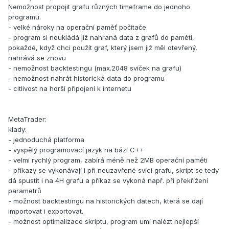
Nemožnost propojit grafu různých timeframe do jednoho
programu.
- velké nároky na operační paměť počítače
- program si neukládá již nahraná data z grafů do paměti,
pokaždé, když chci použít graf, který jsem již měl otevřený,
nahrává se znovu
- nemožnost backtestingu (max.2048 svíček na grafu)
- nemožnost nahrát historická data do programu
- citlivost na horší připojení k internetu
MetaTrader:
klady:
- jednoduchá platforma
- vyspělý programovací jazyk na bázi C++
- velmi rychlý program, zabírá méně než 2MB operační paměti
- příkazy se vykonávají i při neuzavřené svíci grafu, skript se tedy
dá spustit i na 4H grafu a příkaz se vykoná např. při překřížení
parametrů
- možnost backtestingu na historických datech, která se dají
importovat i exportovat.
- možnost optimalizace skriptu, program umí nalézt nejlepší