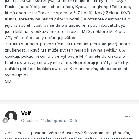
jsem proklikal, jsou zbývající "méně majetné" firmy a firmičky z
Ruska (napočítal jsem jich patnáct), Kypru, HongKong (Teletrade,
která operuje i v Praze se spready 6-7 bodů), Nový Zéland (KVB
Kunlu, spready na hlavní páry 10 bodů..) a offshore destinací a o
jejichž spolehlivosti by se dalo s úspěchem pochybovat...když
jsem klikl na ty odkazy některé nabízejí MT3, některé MT4 bez
API, některé odkazy nefungují vůbec...
Zkrátka s firmami provozujícími MT nemám (ani kolegové) dobré
zkušenosti, i když MT může být ten nejlepší sw na světě..:-). A
opakuji, pokud někomu více vyhovuje MT4 směle do diskuzí o
tomto sw a vzájemné výměny info. Nepreferuji jen VT, může být
dalších pět,šest lepších sw o kterých ani nevím, ale osobně mi
vyhovuje VT.
SID
Volf
Odesláno
14. listopadu, 2005
Ano, ano. Ta poslední věta má asi největší význam. Ani já nevím,