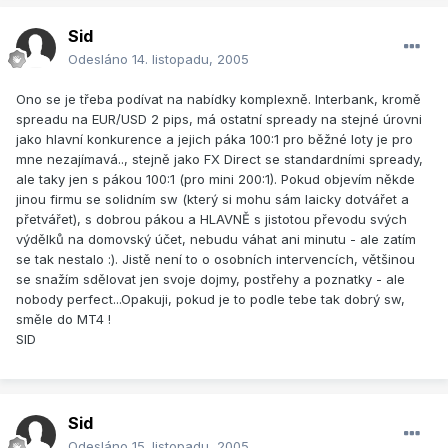
Sid
Odesláno
14. listopadu, 2005
Ono se je třeba podívat na nabídky komplexně. Interbank, kromě
spreadu na EUR/USD 2 pips, má ostatní spready na stejné úrovni
jako hlavní konkurence a jejich páka 100:1 pro běžné loty je pro
mne nezajímavá.., stejně jako FX Direct se standardními spready,
ale taky jen s pákou 100:1 (pro mini 200:1). Pokud objevím někde
jinou firmu se solidním sw (který si mohu sám laicky dotvářet a
přetvářet), s dobrou pákou a HLAVNĚ s jistotou převodu svých
výdělků na domovský účet, nebudu váhat ani minutu - ale zatím
se tak nestalo :). Jistě není to o osobních intervencích, většinou
se snažím sdělovat jen svoje dojmy, postřehy a poznatky - ale
nobody perfect...Opakuji, pokud je to podle tebe tak dobrý sw,
směle do MT4 !
SID
Sid
Odesláno
15. listopadu, 2005