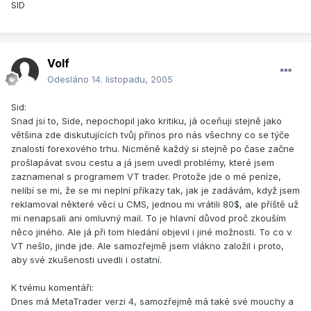
SID
Volf
Odesláno
14. listopadu, 2005
Sid:
Snad jsi to, Side, nepochopil jako kritiku, já oceňuji stejně jako
většina zde diskutujících tvůj přínos pro nás všechny co se týče
znalostí forexového trhu. Nicméně každý si stejně po čase začne
prošlapávat svou cestu a já jsem uvedl problémy, které jsem
zaznamenal s programem VT trader. Protože jde o mé peníze,
nelíbí se mi, že se mi neplní příkazy tak, jak je zadávám, když jsem
reklamoval některé věci u CMS, jednou mi vrátili 80$, ale příště už
mi nenapsali ani omluvný mail. To je hlavní důvod proč zkouším
něco jiného. Ale já při tom hledání objevil i jiné možnosti. To co v
VT nešlo, jinde jde. Ale samozřejmě jsem vlákno založil i proto,
aby své zkušenosti uvedli i ostatní.
K tvému komentáři:
Dnes má MetaTrader verzi 4, samozřejmě má také své mouchy a