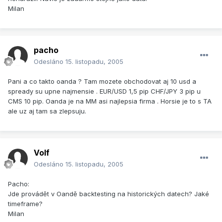
Milan
pacho
Odesláno
15. listopadu, 2005
Pani a co takto oanda ? Tam mozete obchodovat aj 10 usd a
spready su upne najmensie . EUR/USD 1,5 pip CHF/JPY 3 pip u
CMS 10 pip. Oanda je na MM asi najlepsia firma . Horsie je to s TA
ale uz aj tam sa zlepsuju.
Volf
Odesláno
15. listopadu, 2005
Pacho:
Jde provádět v Oandě backtesting na historických datech? Jaké
timeframe?
Milan