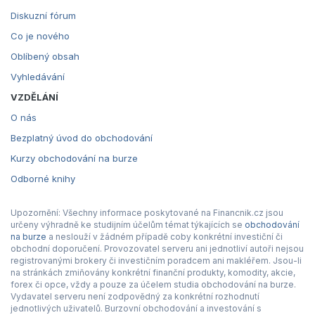
Diskuzní fórum
Co je nového
Oblíbený obsah
Vyhledávání
VZDĚLÁNÍ
O nás
Bezplatný úvod do obchodování
Kurzy obchodování na burze
Odborné knihy
Upozornění: Všechny informace poskytované na Financnik.cz jsou
určeny výhradně ke studijním účelům témat týkajících se
obchodování
na burze
a neslouží v žádném případě coby konkrétní investiční či
obchodní doporučení. Provozovatel serveru ani jednotliví autoři nejsou
registrovanými brokery či investičním poradcem ani makléřem. Jsou-li
na stránkách zmiňovány konkrétní finanční produkty, komodity, akcie,
forex či opce, vždy a pouze za účelem studia obchodování na burze.
Vydavatel serveru není zodpovědný za konkrétní rozhodnutí
jednotlivých uživatelů. Burzovní obchodování a investování s