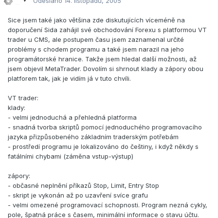
Odesláno
14. listopadu, 2005
Sice jsem také jako většina zde diskutujících víceméně na
doporučení Sida zahájil své obchodování Forexu s platformou VT
trader u CMS, ale postupem času jsem zaznamenal určité
problémy s chodem programu a také jsem narazil na jeho
programátorské hranice. Takže jsem hledal další možnosti, až
jsem objevil MetaTrader. Dovolím si shrnout klady a zápory obou
platforem tak, jak je vidím já v tuto chvíli.
VT trader:
klady:
- velmi jednoduchá a přehledná platforma
- snadná tvorba skriptů pomocí jednoduchého programovacího
jazyka přizpůsobeného základním traderským potřebám
- prostředí programu je lokalizováno do češtiny, i když někdy s
fatálními chybami (záměna vstup-výstup)
zápory:
- občasné neplnění příkazů Stop, Limit, Entry Stop
- skript je vykonán až po uzavření svíce grafu
- velmi omezené programovací schopnosti. Program nezná cykly,
pole, špatná práce s časem, minimální informace o stavu účtu.