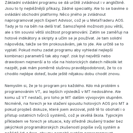
Základní ovládání programu se dá určitě zvládnout i v angličtině.
Jsou to ty nejběžnější příkazy, žádné speciality. Ale to se bavíme o
ovládání obchodní platformy. Něco jiného je zvládnout
naprogramovat jejich Expert Advisor, což je u MetaTraderu AOS.
Tady je to na běh na delší trať. Samozřejmě možnosti jsou větší,
ale s tím souvisí větší složitost programování. Zatím se zaměřuji na
hotové indikátory a skripty a učím se je používat. Je tam solidní
nápověda, takže se tím prokousávám, jak to jde. Ale určitě se to
vyplatí. Pokud mohu zadat programu aby vyhledal nejlepší
kombinaci parametrů tak aby např. zisk byl největší nebo
drawdown nejmenší a to vše na historických datech několik let
nazpět, pak mám poměrně slušnou pravděpodobnost, že to co
chodilo nejlépe doteď, bude ještě nějakou dobu chodit znovu.
Nemyslím si, že je to program pro každého. Kdo má problém s
programováním VT, asi lepších výsledků v MT nedosáhne. Ale
komu už VT nestačí, pro toho je MT dalším vývojovým stupněm.
Nicméně, na forech je ke stažení spoustu hotových AOS pro MT a
pokud projdeš diskuze, které jsem avizoval, jistě tě to obohatí i o
přístup ostatních tvůrců systémů, což je skvělá škola. Typickým
příkladem ve forech je situace, kdy středně zkušený trader bez
jakýchkoli programátorských zkušeností popíše svůj systém a