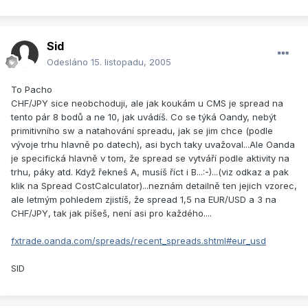
Sid
Odesláno
15. listopadu, 2005
To Pacho
CHF/JPY sice neobchoduji, ale jak koukám u CMS je spread na
tento pár 8 bodů a ne 10, jak uvádíš. Co se týká Oandy, nebýt
primitivního sw a natahování spreadu, jak se jim chce (podle
vývoje trhu hlavně po datech), asi bych taky uvažoval...Ale Oanda
je specifická hlavně v tom, že spread se vytváří podle aktivity na
trhu, páky atd. Když řekneš A, musíš říct i B...:-)...(viz odkaz a pak
klik na Spread CostCalculator)...neznám detailně ten jejich vzorec,
ale letmým pohledem zjistíš, že spread 1,5 na EUR/USD a 3 na
CHF/JPY, tak jak píšeš, není asi pro každého....
fxtrade.oanda.com/spreads/recent_spreads.shtml#eur_usd
SID