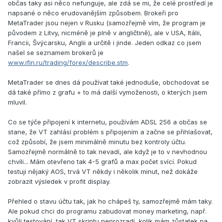
občas taky asi něco nefunguje, ale zdá se mi, že celé prostředí je
napsané o něco erudovanějším způsobem. Brokeři pro
MetaTrader jsou nejen v Rusku (samozřejmě vím, že program je
původem z Litvy, nicméně je plně v angličtině), ale v USA, Itálii,
Francii, Švýcarsku, Anglii a určitě i jinde. Jeden odkaz co jsem
našel se seznamem brokerů je
www.ifin.ru/trading/forex/describe.stm
.
MetaTrader se dnes dá používat také jednoduše, obchodovat se
dá také přímo z grafu + to má další vymoženosti, o kterých jsem
mluvil.
Co se týče připojení k internetu, používám ADSL 256 a občas se
stane, že VT zahlásí problém s připojením a začne se přihlašovat,
což způsobí, že jsem minimálně minutu bez kontroly účtu.
Samozřejmě normálně to tak nevadí, ale když je to v nevhodnou
chvíli... Mám otevřeno tak 4-5 grafů a max počet svící. Pokud
testuji nějaký AOS, trvá VT někdy i několik minut, než dokáže
zobrazit výsledek v profit display.
Přehled o stavu účtu tak, jak ho chápeš ty, samozřejmě mám taky.
Ale pokud chci do programu zabudovat money marketing, např.
kvůli testování, tak VT skriptu neprozradí, kolik mám zůstatek na