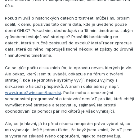
účtu.
Pokud mluvíš o historických datech z fxstreet, můžeš mi, prosím
sdělit, k čemu používáš tato denní data, kde je uvedeno pouze
denní OHLC? Pokud vím, obchoduješ na 15 min. timeframe. Jakým
způsobem testuješ své strategie? Provádíš backtesting na
datech, která si ručně zapisuješ do excelu? MetaTrader zpracuje
data, která do něho importuješ klidně několik let zpátky do úrovně
1 minutového timeframe.
Co se týče počtu diskuzních fór, to opravdu nevím, kterých je víc.
Ale odkaz, který jsem tu uváděl, odkazuje na fórum o tvoření
strategií, kde se jednotlivé systémy vyvíjí, nejsou vyjímky s
diskuzemi o tisících příspěvků. A znám i další adresy, např.
www.trade2win.com/boards/
. Podle mého s omezenými
schopnostmi programování a testování není VT pro lidi, kteří chtějí
vymýšlet nové strategie a testovat je, zajímavý. Na prosté
obchodování za pomoci pár indikátorů je však vynikající.
Ale, co je hlavní, já tu přeci nikomu neupírám právo vybrat si, co
mu vyhovuje. Ještě jednou říkám, že když jsem zmínil, že VT jsem
si vybral na základě tvého doporučení, nijak to neznevažuji.