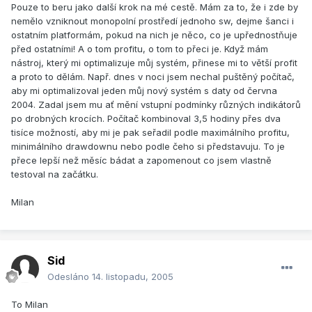
Pouze to beru jako další krok na mé cestě. Mám za to, že i zde by
nemělo vzniknout monopolní prostředí jednoho sw, dejme šanci i
ostatním platformám, pokud na nich je něco, co je upřednostňuje
před ostatními! A o tom profitu, o tom to přeci je. Když mám
nástroj, který mi optimalizuje můj systém, přinese mi to větší profit
a proto to dělám. Např. dnes v noci jsem nechal puštěný počítač,
aby mi optimalizoval jeden můj nový systém s daty od června
2004. Zadal jsem mu ať mění vstupní podmínky různých indikátorů
po drobných krocích. Počítač kombinoval 3,5 hodiny přes dva
tisíce možností, aby mi je pak seřadil podle maximálního profitu,
minimálního drawdownu nebo podle čeho si představuju. To je
přece lepší než měsíc bádat a zapomenout co jsem vlastně
testoval na začátku.
Milan
Sid
Odesláno
14. listopadu, 2005
To Milan