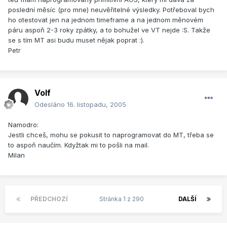
poslední měsíc (pro mne) neuvěřitelné výsledky. Potřeboval bych
ho otestovat jen na jednom timeframe a na jednom měnovém
páru aspoň 2-3 roky zpátky, a to bohužel ve VT nejde :S. Takže
se s tím MT asi budu muset nějak poprat :).
Petr
Volf
Odesláno
16. listopadu, 2005
Namodro:
Jestli chceš, mohu se pokusit to naprogramovat do MT, třeba se
to aspoň naučím. Kdyžtak mi to pošli na mail.
Milan
PŘEDCHOZÍ
Stránka 1 z 290
DALŠÍ