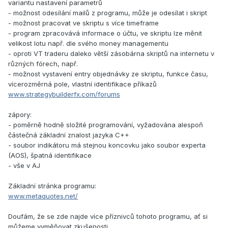
variantu nastavení parametrů
- možnost odesílání mailů z programu, může je odesílat i skript
- možnost pracovat ve skriptu s více timeframe
- program zpracovává informace o účtu, ve skriptu lze měnit
velikost lotu např. dle svého money managementu
- oproti VT traderu daleko větší zásobárna skriptů na internetu v
různých fórech, např.
- možnost vystavení entry objednávky ze skriptu, funkce času,
vícerozměrná pole, vlastní identifikace příkazů
www.strategybuilderfx.com/forums
zápory:
- poměrně hodně složité programování, vyžadována alespoň
částečná základní znalost jazyka C++
- soubor indikátoru má stejnou koncovku jako soubor experta
(AOS), špatná identifikace
- vše v AJ
Základní stránka programu:
www.metaquotes.net/
Doufám, že se zde najde více příznivců tohoto programu, ať si
můžeme vyměňovat zkušenosti.