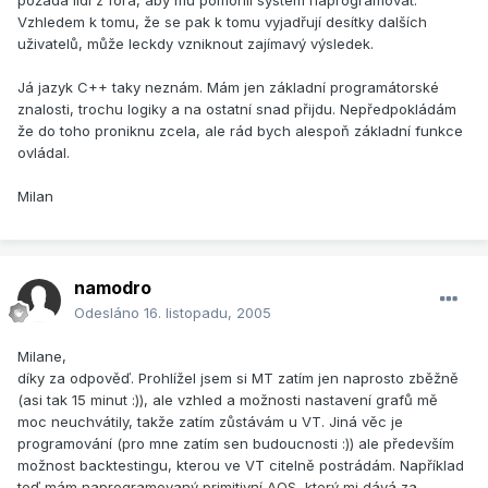
požádá lidi z fora, aby mu pomohli systém naprogramovat.
Vzhledem k tomu, že se pak k tomu vyjadřují desítky dalších
uživatelů, může leckdy vzniknout zajímavý výsledek.
Já jazyk C++ taky neznám. Mám jen základní programátorské
znalosti, trochu logiky a na ostatní snad přijdu. Nepředpokládám
že do toho proniknu zcela, ale rád bych alespoň základní funkce
ovládal.
Milan
namodro
Odesláno
16. listopadu, 2005
Milane,
díky za odpověď. Prohlížel jsem si MT zatím jen naprosto zběžně
(asi tak 15 minut :)), ale vzhled a možnosti nastavení grafů mě
moc neuchvátily, takže zatím zůstávám u VT. Jiná věc je
programování (pro mne zatím sen budoucnosti :)) ale především
možnost backtestingu, kterou ve VT citelně postrádám. Například
teď mám naprogramovaný primitivní AOS, který mi dává za