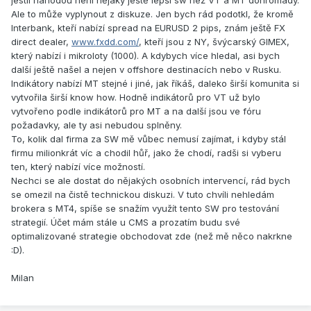
jestli náhodou není nějaký ještě lepší sw než VT a MT dohromady.
Ale to může vyplynout z diskuze. Jen bych rád podotkl, že kromě
Interbank, kteří nabízí spread na EURUSD 2 pips, znám ještě FX
direct dealer,
www.fxdd.com/
, kteří jsou z NY, švýcarský GIMEX,
který nabízí i mikroloty (1000). A kdybych více hledal, asi bych
další ještě našel a nejen v offshore destinacích nebo v Rusku.
Indikátory nabízí MT stejné i jiné, jak říkáš, daleko širší komunita si
vytvořila širší know how. Hodně indikátorů pro VT už bylo
vytvořeno podle indikátorů pro MT a na další jsou ve fóru
požadavky, ale ty asi nebudou splněny.
To, kolik dal firma za SW mě vůbec nemusí zajímat, i kdyby stál
firmu milionkrát víc a chodil hůř, jako že chodí, radši si vyberu
ten, který nabízí více možností.
Nechci se ale dostat do nějakých osobních intervencí, rád bych
se omezil na čistě technickou diskuzi. V tuto chvíli nehledám
brokera s MT4, spíše se snažím využít tento SW pro testování
strategií. Účet mám stále u CMS a prozatím budu své
optimalizované strategie obchodovat zde (než mě něco nakrkne
:D).
Milan