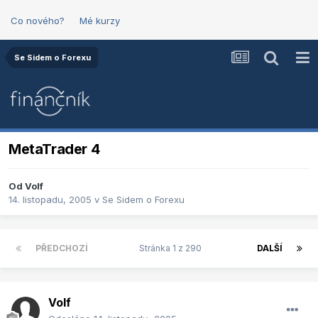
Co nového?
Mé kurzy
Se Sidem o Forexu
MetaTrader 4
Od
Volf
14. listopadu, 2005
v
Se Sidem o Forexu
PŘEDCHOZÍ
Stránka 1 z 290
DALŠÍ
Volf