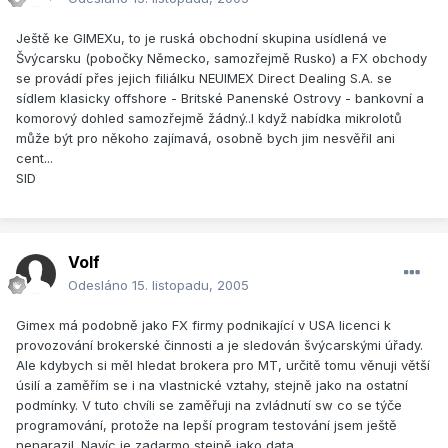
Ještě ke GIMEXu, to je ruská obchodní skupina usídlená ve
Švýcarsku (pobočky Německo, samozřejmě Rusko) a FX obchody
se provádí přes jejich filiálku NEUIMEX Direct Dealing S.A. se
sídlem klasicky offshore - Britské Panenské Ostrovy - bankovní a
komorový dohled samozřejmě žádný..I když nabídka mikrolotů
může být pro někoho zajímavá, osobně bych jim nesvěřil ani
cent...
SID
Volf
Odesláno
15. listopadu, 2005
Gimex má podobně jako FX firmy podnikající v USA licenci k
provozování brokerské činnosti a je sledován švýcarskými úřady.
Ale kdybych si měl hledat brokera pro MT, určitě tomu věnuji větší
úsilí a zaměřím se i na vlastnické vztahy, stejně jako na ostatní
podmínky. V tuto chvíli se zaměřuji na zvládnutí sw co se týče
programování, protože na lepší program testování jsem ještě
nenarazil. Navíc je zadarmo stejně jako data.