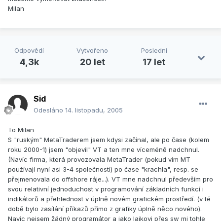
Milan
Odpovědí
Vytvořeno
Poslední
4,3k
20 let
17 let
Sid
Odesláno
14. listopadu, 2005
To Milan
S "ruským" MetaTraderem jsem kdysi začínal, ale po čase (kolem
roku 2000-1) jsem "objevil" VT a ten mne víceméně nadchnul.
(Navíc firma, která provozovala MetaTrader (pokud vím MT
používají nyní asi 3-4 společnosti) po čase "krachla", resp. se
přejmenovala do offshore ráje...). VT mne nadchnul především pro
svou relativní jednoduchost v programování základních funkcí i
indikátorů a přehlednost v úplně novém grafickém prostředí. (v té
době bylo zasílání příkazů přímo z grafiky úplně něco nového).
Navíc nejsem žádný programátor a jako laikovi přes sw mi tohle