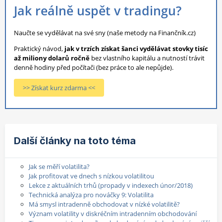
Jak reálně uspět v tradingu?
Naučte se vydělávat na své sny (naše metody na Finančník.cz)
Praktický návod,
jak v trzích získat šanci vydělávat stovky tisíc
až miliony dolarů ročně
bez vlastního kapitálu a nutností trávit
denně hodiny před počítači (bez práce to ale nepůjde).
>> Získat kurz zdarma <<
Další články na toto téma
Jak se měří volatilita?
Jak profitovat ve dnech s nízkou volatilitou
Lekce z aktuálních trhů (propady v indexech únor/2018)
Technická analýza pro nováčky 9: Volatilita
Má smysl intradenně obchodovat v nízké volatilitě?
Význam volatility v diskréčním intradenním obchodování