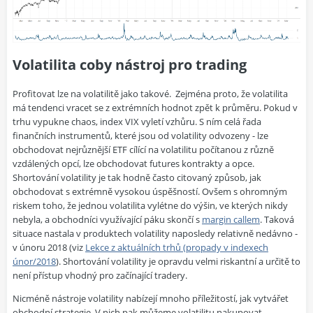
Volatilita coby nástroj pro trading
Profitovat lze na volatilitě jako takové. Zejména proto, že volatilita
má tendenci vracet se z extrémních hodnot zpět k průměru. Pokud v
trhu vypukne chaos, index VIX vyletí vzhůru. S ním celá řada
finančních instrumentů, které jsou od volatility odvozeny - lze
obchodovat nejrůznější ETF cílící na volatilitu počítanou z různě
vzdálených opcí, lze obchodovat futures kontrakty a opce.
Shortování volatility je tak hodně často citovaný způsob, jak
obchodovat s extrémně vysokou úspěšností. Ovšem s ohromným
riskem toho, že jednou volatilita vylétne do výšin, ve kterých nikdy
nebyla, a obchodníci využívající páku skončí s
margin callem
. Taková
situace nastala v produktech volatility naposledy relativně nedávno -
v únoru 2018 (viz
Lekce z aktuálních trhů (propady v indexech
únor/2018
). Shortování volatility je opravdu velmi riskantní a určitě to
není přístup vhodný pro začínající tradery.
Nicméně nástroje volatility nabízejí mnoho příležitostí, jak vytvářet
obchodní strategie. V nich pak můžeme volatilitu nakupovat,