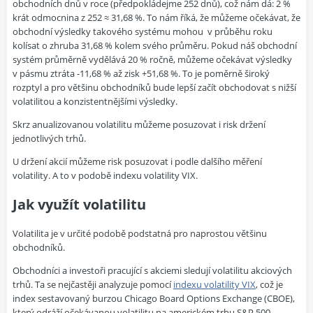
obchodních dnů v roce (předpokládejme 252 dnů), což nám dá: 2 %
krát odmocnina z 252 ≈ 31,68 %. To nám říká, že můžeme očekávat, že
obchodní výsledky takového systému mohou
v průběhu roku
kolísat o zhruba 31,68 % kolem svého průměru. Pokud náš obchodní
systém průměrně vydělává 20 % ročně, můžeme očekávat výsledky
v pásmu ztráta -11,68 % až zisk +51,68 %. To je poměrně široký
rozptyl a pro většinu obchodníků bude lepší začít obchodovat s nižší
volatilitou a konzistentnějšími výsledky.
Skrz anualizovanou volatilitu můžeme posuzovat i risk držení
jednotlivých trhů.
U držení akcií můžeme risk posuzovat i podle dalšího měření
volatility. A to v podobě indexu volatility VIX.
Jak využít volatilitu
Volatilita je v určité podobě podstatná pro naprostou většinu
obchodníků.
Obchodníci a investoři pracující s akciemi sledují volatilitu akciových
trhů. Ta se nejčastěji analyzuje pomocí
indexu volatility VIX
, což je
index sestavovaný burzou Chicago Board Options Exchange (CBOE),
který odráží očekávanou volatilitu na americkém trhu S&P 500