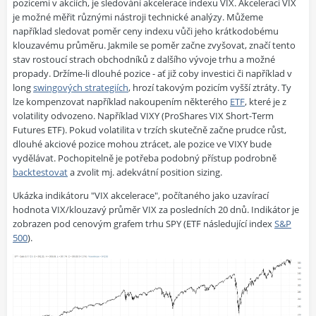
pozicemi v akciích, je sledování akcelerace indexu VIX. Akceleraci VIX
je možné měřit různými nástroji technické analýzy. Můžeme
například sledovat poměr ceny indexu vůči jeho krátkodobému
klouzavému průměru. Jakmile se poměr začne zvyšovat, značí tento
stav rostoucí strach obchodníků z dalšího vývoje trhu a možné
propady. Držíme-li dlouhé pozice - ať již coby investici či například v
long
swingových strategiích
, hrozí takovým pozicím vyšší ztráty. Ty
lze kompenzovat například nakoupením některého
ETF
, které je z
volatility odvozeno. Například VIXY (ProShares VIX Short-Term
Futures ETF). Pokud volatilita v trzích skutečně začne prudce růst,
dlouhé akciové pozice mohou ztrácet, ale pozice ve VIXY bude
vydělávat. Pochopitelně je potřeba podobný přístup podrobně
backtestovat
a zvolit mj. adekvátní position sizing.
Ukázka indikátoru "VIX akcelerace", počítaného jako uzavírací
hodnota VIX/klouzavý průměr VIX za posledních 20 dnů. Indikátor je
zobrazen pod cenovým grafem trhu SPY (ETF následující index
S&P
500
).