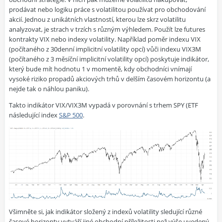
prodávat nebo logiku práce s volatilitou používat pro obchodování
akcií. Jednou z unikátních vlastností, kterou lze skrz volatilitu
analyzovat, je strach v trzích s různým výhledem. Použít lze futures
kontrakty VIX nebo indexy volatility. Například poměr indexu VIX
(počítaného z 30denní implicitní volatility opcí) vůči indexu VIX3M
(počítaného z 3 měsíční implicitní volatility opcí) poskytuje indikátor,
který bude mít hodnotu 1 v momentě, kdy obchodníci vnímají
vysoké riziko propadů akciových trhů v delším časovém horizontu (a
nejde tak o náhlou paniku).
Takto indikátor VIX/VIX3M vypadá v porovnání s trhem SPY (ETF
následující index
S&P 500
.
Všimněte si, jak indikátor složený z indexů volatility sledující různé
časové horizonty vytváří jiné obchodní příležitosti než výše uvedený