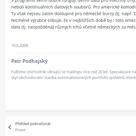
V programu velmi dobře fungují denní data pro všechny trhy,
neboli kontinuálních datových souborů. Pro americké komoditn
Ty však nejsou zatím dostupné pro německé burzy (tj. např. D
Nicméně výrobce slibuje, že v nejbližších době by i toto om
data (tj. nezpožděná) různých trhů včetně německých za měsí
10.6.2008
Petr Podhajský
Fulltime obchodník věnující se tradingu více než 20 let. Specializace
styl obchodování: stavba automatizovaných portfolio systémů, které v
Přehled pokračovat
Praxe