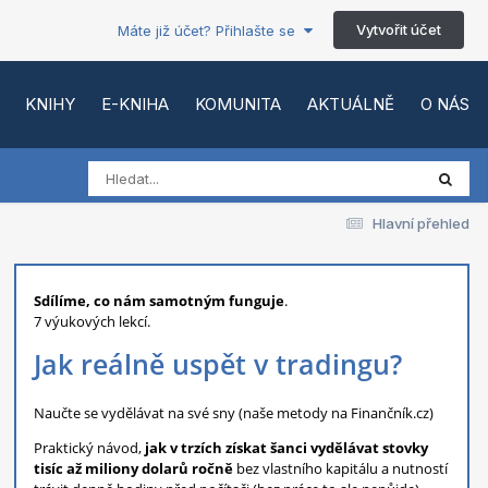
Vytvořit účet
Máte již účet? Přihlašte se
KNIHY
E-KNIHA
KOMUNITA
AKTUÁLNĚ
O NÁS
Hlavní přehled
Sdílíme, co nám samotným funguje
.
7 výukových lekcí.
Jak reálně uspět v tradingu?
Naučte se vydělávat na své sny (naše metody na Finančník.cz)
Praktický návod,
jak v trzích získat šanci vydělávat stovky
tisíc až miliony dolarů ročně
bez vlastního kapitálu a nutností