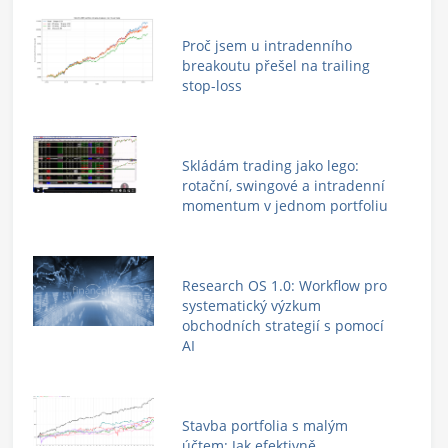
Proč jsem u intradenního
breakoutu přešel na trailing
stop-loss
Skládám trading jako lego:
rotační, swingové a intradenní
momentum v jednom portfoliu
Research OS 1.0: Workflow pro
systematický výzkum
obchodních strategií s pomocí
AI
Stavba portfolia s malým
účtem: Jak efektivně