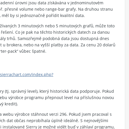
radenní úrovni jsou data získávána v jednominutovém
t např. přesné volume nebo range-bar grafy. Na druhou stranu
měl by si jednoznačně pořídit kvalitní data.
užívaných 3 minutových nebo 5 minutových grafů, může toto
řešení. Co je pak na těchto historických datech za danou
škály trhů. Samozřejmě podobná data jsou dostupná dnes
t u brokera, nebo na vyšší platby za data. Za cenu 20 dolarů
rter-pack“ vůbec špatné.
sierrachart.com/index.php?
ry (tj. správný level), který historická data podporuje. Pokud
webu výrobce programu přepnout level na příslušnou novou
ý kredit).
 na webu výrobce stáhnout verzi 296. Pokud jsem pracoval s
kých dat občas neprobíhala úplně ideálně. S nejnovějšími
i instalované Sierry je možné vidět buď v záhlaví programu,