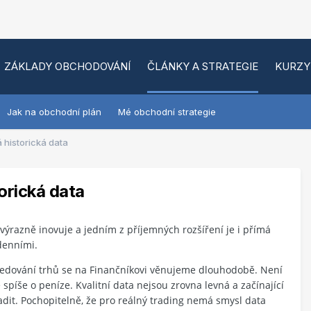
ZÁKLADY OBCHODOVÁNÍ
ČLÁNKY A STRATEGIE
KURZY
Jak na obchodní plán
Mé obchodní strategie
 historická data
orická data
ýrazně inovuje a jedním z příjemných rozšíření je i přímá
adenními.
sledování trhů se na Finančníkovi věnujeme dlouhodobě. Není
e spíše o peníze. Kvalitní data nejsou zrovna levná a začínající
adit. Pochopitelně, že pro reálný trading nemá smysl data