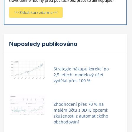
trávit denně hodiny před počítači (bez práce to ale nepůjde).
>> Získat kurz zdarma <<
Naposledy publikováno
Strategie nákupu korekcí po
2,5 letech: modelový účet
vydělal přes 100 %
Zhodnocení přes 70 % na
malém účtu s 0DTE opcemi:
zkušenosti z automatického
obchodování