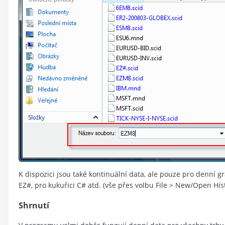
K dispozici jsou také kontinuální data, ale pouze pro denní gr
EZ#, pro kukuřici C# atd. (vše přes volbu File > New/Open Hist
Shrnutí