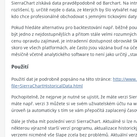
SierraChart získává data pravděpodobně od Barchart. Na int
rozlišení, tj. určitě nejde o data, ze kterých by šlo vytváře
kdo chce profesionálně obchodovat s jemnými tickovými daty, 
Pokud hledáte alternativu pro backtestování např. běžně po
být jedno z nejdostupnějších a přitom stále velmi rozumných 
cenu opravdu zajímavé, je intradenní dostupnost obrovské 
skoro ve všech platformách, ale často jsou vázána buď na úče
měsíčně včetně analytického software to není jako určitý „sta
Použití
Použití dat je podrobně popsáno na této stránce:
http://www.
file=SierraChartHistoricalData.html
Pochopitelně, že nejprve je nutné se ujistit, že máte verzi Sier
máte např. verzi 3 můžete si ve svém uživatelském účtu na 
úroveň (a automaticky s tím se vám přepočítá zaplacený časov
Dále je třeba mít poslední verzi SierraChart. Aktuálně si lze
některou výrazně starší verzí programu, aktualizace historic
verzemi nicméně vše šlape zcela bez problémů. Aktuální verz