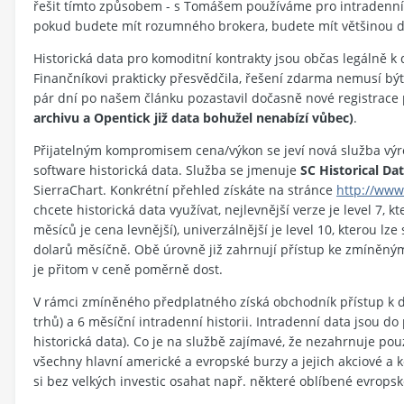
řešit tímto způsobem - s Tomášem používáme pro intradenní 
pokud budete mít rozumného brokera, budete mít většinou do
Historická data pro komoditní kontrakty jsou občas legálně k 
Finančníkovi prakticky přesvědčila, řešení zdarma nemusí být
pár dní po našem článku pozastavil dočasně nové registrace
archivu a Opentick již data bohužel nenabízí vůbec)
.
Přijatelným kompromisem cena/výkon se jeví nová služba výr
software historická data. Služba se jmenuje
SC Historical Da
SierraChart. Konkrétní přehled získáte na stránce
http://www
chcete historická data využívat, nejlevnější verze je level 7, 
měsíců je cena levnější), univerzálnější je level 10, kterou lz
dolarů měsíčně. Obě úrovně již zahrnují přístup ke zmíněným
je přitom v ceně poměrně dost.
V rámci zmíněného předplatného získá obchodník přístup k dl
trhů) a 6 měsíční intradenní historii. Intradenní data jsou 
historická data). Co je na službě zajímavé, že nezahrnuje pou
všechny hlavní americké a evropské burzy a jejich akciové a 
si bez velkých investic osahat např. některé oblíbené evrops