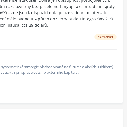
 které jsem zkoušel. Dobrá je i dostupnost pospojovaných,
í i akciové trhy bez problémů fungují také intradenní grafy.
AX) – zde jsou k dispozici data pouze v denním intervalu.
ezení mělo padnout – přímo do Sierry budou integrovány živá
ční paušál cca 29 dolarů.
sierrachart
 na systematické strategie obchodované na futures a akciích. Oblíbený
yužívá i při správě většího externího kapitálu.