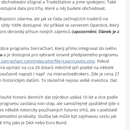
obchodování eSignal a TradeStation a jsme spokojeni. Také
stupná data pro trhy, které u něj budete obchodovat.
dispozici zdarma, ale jak se řada začínajících traderů na
 vždy 100% dostupné. Viz příklad se serverem Opentick, který
 pro obrovský přísun nových zájemců
(upozornění: článek je z
obce programu SierraChart, který přímo integroval do svého
ta
a je dostupná pro vybrané úrovně předplatného programu
.sierrachart.com/index.php?file=LearnLevels.php
. Pokud
která vychází na cca 20 dolarů měsíčně (při platbě na několik
e současně napojit i např. na InteractiveBrokers. Zde je cena 27
 historickým datům. To skutečně nejsou velké investice. Dat
ouhé historii denních dat (výrobce udává 10 let a více podle
do programu zasílána non-stop, ale samozřejmě zpožděně (jde o
ze několik notoricky používaných futures trhů, ale v podstatě
komoditní produkty. Služba tak může být zajímavou cestu jak
ké trhy jako je DAX nebo Euro Bund.