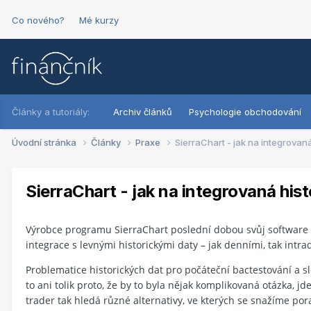
Co nového?
Mé kurzy
Články a tutoriály:
Archiv článků
Psychologie obchodování
Úvodní stránka
Články
Praxe
SierraChart - jak na integrovaná
SierraChart - jak na integrovaná hist
Výrobce programu SierraChart poslední dobou svůj software v
integrace s levnými historickými daty – jak denními, tak intr
Problematice historických dat pro počáteční bactestování a 
to ani tolik proto, že by to byla nějak komplikovaná otázka, jd
trader tak hledá různé alternativy, ve kterých se snažíme por