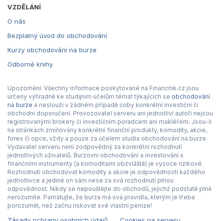
VZDĚLÁNÍ
O nás
Bezplatný úvod do obchodování
Kurzy obchodování na burze
Odborné knihy
Upozornění: Všechny informace poskytované na Financnik.cz jsou
určeny výhradně ke studijním účelům témat týkajících se
obchodování
na burze
a neslouží v žádném případě coby konkrétní investiční či
obchodní doporučení. Provozovatel serveru ani jednotliví autoři nejsou
registrovanými brokery či investičním poradcem ani makléřem. Jsou-li
na stránkách zmiňovány konkrétní finanční produkty, komodity, akcie,
forex či opce, vždy a pouze za účelem studia obchodování na burze.
Vydavatel serveru není zodpovědný za konkrétní rozhodnutí
jednotlivých uživatelů. Burzovní obchodování a investování s
finančními instrumenty (a komoditami obzvláště) je vysoce rizikové.
Rozhodnutí obchodovat komodity a akcie je odpovědností každého
jednotlivce a jedině on sám nese za svá rozhodnutí plnou
odpovědnost. Nikdy se nepouštějte do obchodů, jejichž podstatě plně
nerozumíte. Pamatujte, že burza má svá pravidla, kterým je třeba
porozumět, než začnu riskovat své vlastní peníze!
Zásady ochrany osobních údajů
Cookies na serveru