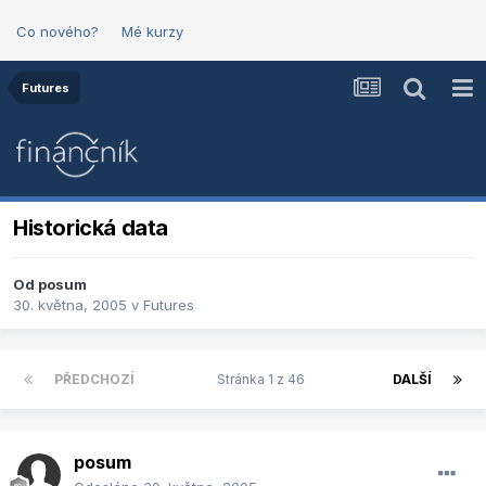
Co nového?
Mé kurzy
Futures
Historická data
Od
posum
30. května, 2005
v
Futures
PŘEDCHOZÍ
Stránka 1 z 46
DALŠÍ
posum