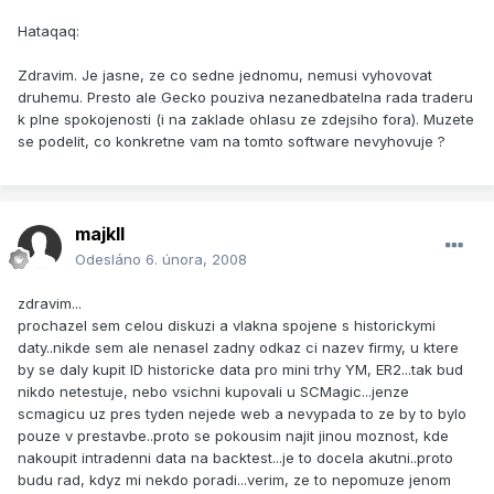
Hataqaq:
Zdravim. Je jasne, ze co sedne jednomu, nemusi vyhovovat
druhemu. Presto ale Gecko pouziva nezanedbatelna rada traderu
k plne spokojenosti (i na zaklade ohlasu ze zdejsiho fora). Muzete
se podelit, co konkretne vam na tomto software nevyhovuje ?
majkll
Odesláno
6. února, 2008
zdravim...
prochazel sem celou diskuzi a vlakna spojene s historickymi
daty..nikde sem ale nenasel zadny odkaz ci nazev firmy, u ktere
by se daly kupit ID historicke data pro mini trhy YM, ER2...tak bud
nikdo netestuje, nebo vsichni kupovali u SCMagic...jenze
scmagicu uz pres tyden nejede web a nevypada to ze by to bylo
pouze v prestavbe..proto se pokousim najit jinou moznost, kde
nakoupit intradenni data na backtest...je to docela akutni..proto
budu rad, kdyz mi nekdo poradi...verim, ze to nepomuze jenom