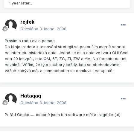
1 year later...
rejfek
Odesláno
3. ledna, 2008
Prosím o radu ev. o pomoc.
Do Ninja tradera k testování strategií se pokouším marně sehnat
na internetu historická data. Jedná se mi o data ve tvaru OHLCvol
cca 20 let zpět, a to QM, 6E, ZG, ZI, ZW a YM. Na formátu dat mi
nezáleží. Věřím, že tyto soubory každý, kdo se obchodováním
vážně zabývá má, a jsem ochoten se domluvit i na úplatě.
Hataqaq
Odesláno
3. ledna, 2008
Pořád Gecko...... osobně jsem ten software měl a tragédie (td)