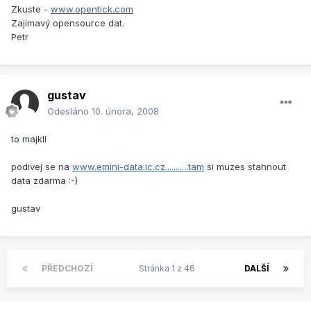
Zkuste -
www.opentick.com
Zajímavý opensource dat.
Petr
gustav
Odesláno
10. února, 2008
to majkll
podivej se na
www.emini-data.ic.cz...........tam
si muzes stahnout
data zdarma :-)
gustav
PŘEDCHOZÍ
Stránka 1 z 46
DALŠÍ