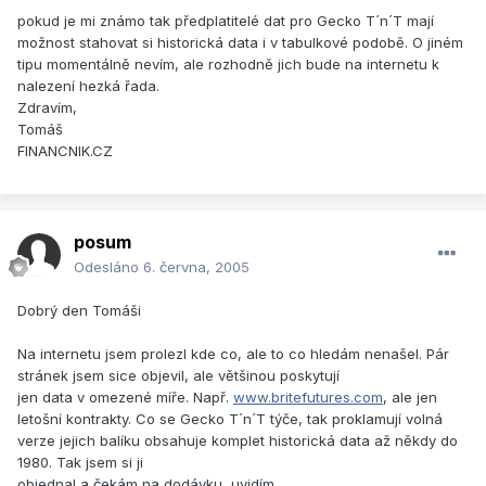
pokud je mi známo tak předplatitelé dat pro Gecko T´n´T mají
možnost stahovat si historická data i v tabulkové podobě. O jiném
tipu momentálně nevím, ale rozhodně jich bude na internetu k
nalezení hezká řada.
Zdravím,
Tomáš
FINANCNIK.CZ
posum
Odesláno
6. června, 2005
Dobrý den Tomáši
Na internetu jsem prolezl kde co, ale to co hledám nenašel. Pár
stránek jsem sice objevil, ale většinou poskytují
jen data v omezené míře. Např.
www.britefutures.com
, ale jen
letošní kontrakty. Co se Gecko T´n´T týče, tak proklamují volná
verze jejich balíku obsahuje komplet historická data až někdy do
1980. Tak jsem si ji
objednal a čekám na dodávku, uvidím.