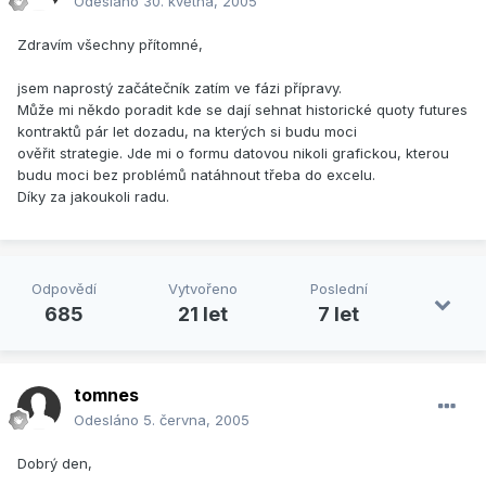
Odesláno
30. května, 2005
Zdravím všechny přítomné,
jsem naprostý začátečník zatím ve fázi přípravy.
Může mi někdo poradit kde se dají sehnat historické quoty futures
kontraktů pár let dozadu, na kterých si budu moci
ověřit strategie. Jde mi o formu datovou nikoli grafickou, kterou
budu moci bez problémů natáhnout třeba do excelu.
Díky za jakoukoli radu.
Odpovědí
Vytvořeno
Poslední
685
21 let
7 let
tomnes
Odesláno
5. června, 2005
Dobrý den,