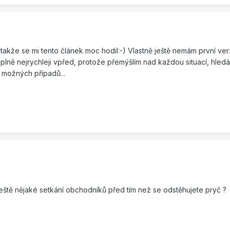
, takže se mi tento článek moc hodil:-) Vlastně ještě nemám první ve
lně nejrychleji vpřed, protože přemýšlím nad každou situací, hledá
 možných případů...
eště nějaké setkání obchodníků před tím než se odstěhujete pryč ?