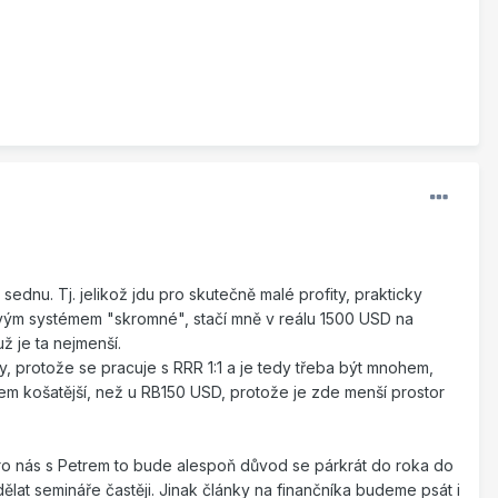
 sednu. Tj. jelikož jdu pro skutečně malé profity, prakticky
 novým systémem "skromné", stačí mně v reálu 1500 USD na
už je ta nejmenší.
ery, protože se pracuje s RRR 1:1 a je tedy třeba být mnohem,
em košatější, než u RB150 USD, protože je zde menší prostor
Pro nás s Petrem to bude alespoň důvod se párkrát do roka do
ělat semináře častěji. Jinak články na finančníka budeme psát i