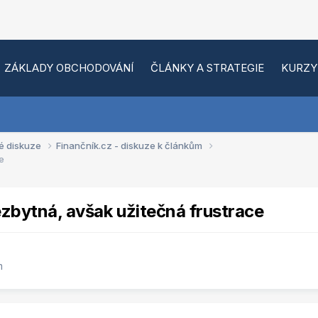
ZÁKLADY OBCHODOVÁNÍ
ČLÁNKY A STRATEGIE
KURZY
é diskuze
Finančník.cz - diskuze k článkům
e
ezbytná, avšak užitečná frustrace
m