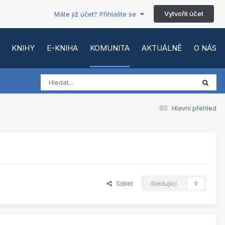
Vytvořit účet
Máte již účet? Přihlašte se
KNIHY
E-KNIHA
KOMUNITA
AKTUÁLNĚ
O NÁS
Hlavní přehled
Sdílet
Sledující
0