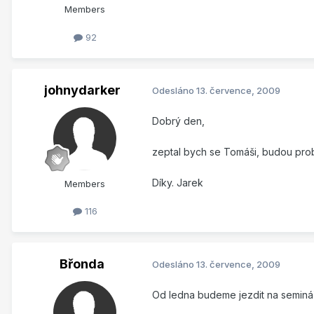
Members
92
johnydarker
Odesláno
13. července, 2009
Dobrý den,
zeptal bych se Tomáši, budou prob
Díky. Jarek
Members
116
Břonda
Odesláno
13. července, 2009
Od ledna budeme jezdit na seminá