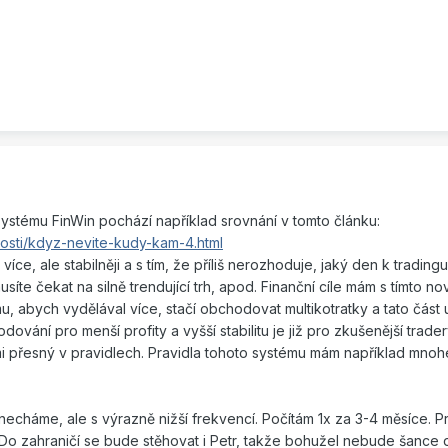
ystému FinWin pochází například srovnání v tomto článku:
osti/kdyz-nevite-kudy-kam-4.html
ce, ale stabilněji a s tím, že příliš nerozhoduje, jaký den k tradingu
íte čekat na silně trendující trh, apod. Finanční cíle mám s tímto
tomu, abych vydělával více, stačí obchodovat multikotratky a tato část 
dování pro menší profity a vyšší stabilitu je již pro zkušenější trad
i přesný v pravidlech. Pravidla tohoto systému mám například mnoh
echáme, ale s výrazně nižší frekvencí. Počítám 1x za 3-4 měsíce. 
 Do zahraničí se bude stěhovat i Petr, takže bohužel nebude šance d