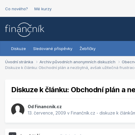
Co nového?
Mé kurzy
Diskuze
Sledované příspěvky
Žebříčky
Úvodní stránka
Archiv původních anonymních diskuzích
Obecn
Diskuze k článku: Obchodní plán a nezbytná, avšak užitečná frustrac
Diskuze k článku: Obchodní plán a n
Od
Financnik.cz
13. července, 2009
v
Finančník.cz - diskuze k článků