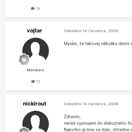
2k
vojtar
Odesláno
14. července, 2009
Myslim, že takovej několika denní s
Members
13
nickirout
Odesláno
14. července, 2009
Zdravím,
nerád vypisujem do diskuzneho for
Nakoľko aj mne sa stalo, ohľadne s