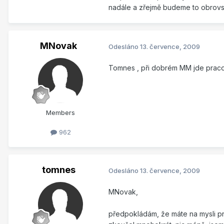
nadále a zřejmě budeme to obrovsk
MNovak
Odesláno
13. července, 2009
Tomnes , při dobrém MM jde pracova
Members
962
tomnes
Odesláno
13. července, 2009
MNovak,
předpokládám, že máte na mysli pr