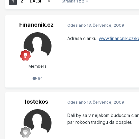
1
2
DALŠÍ
Stránka 1 z 2
Financnik.cz
Odesláno
13. července, 2009
Adresa článku:
www.financnik.cz/k
Members
84
lostekos
Odesláno
13. července, 2009
Dali by sa v nejakom buducom clan
par rokoch tradingu da dospiet.