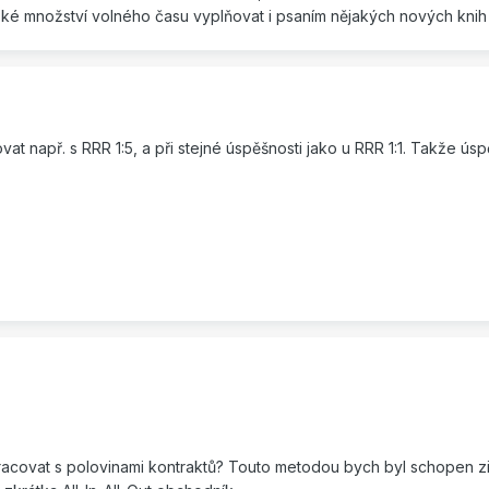
é množství volného času vyplňovat i psaním nějakých nových knih 
t např. s RRR 1:5, a při stejné úspěšnosti jako u RRR 1:1. Takže úsp
acovat s polovinami kontraktů? Touto metodou bych byl schopen zisk