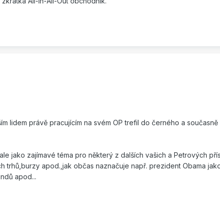
zkrátka All-In-All-Out obchodník.
ším lidem právě pracujícím na svém OP trefil do černého a současně b
ze,ale jako zajímavé téma pro některý z dalších vašich a Petrových p
 trhů,burzy apod.,jak občas naznačuje např. prezident Obama jako
ndů apod...