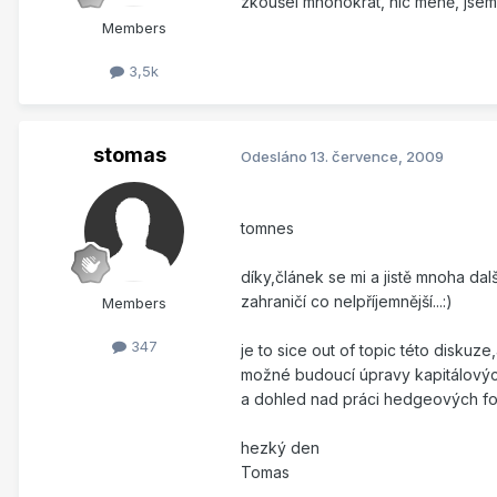
zkoušel mnohokrát, nic méně, jsem 
Members
3,5k
stomas
Odesláno
13. července, 2009
tomnes
díky,článek se mi a jistě mnoha dal
zahraničí co nelpříjemnější...:)
Members
347
je to sice out of topic této disku
možné budoucí úpravy kapitálových
a dohled nad práci hedgeových fo
hezký den
Tomas