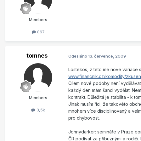
Members
867
tomnes
Odesláno
13. července, 2009
Lostekos, z této mé nové variace s
www.financnik.cz/komodity/zkusen
Cílem nové podoby není vydělávat ví
každý den mám šanci vydělat. Nemus
kontrakt. Důležitá je stabilita - k 
Members
Jinak musím říci, že takovéto obcho
3,5k
mnohem více disciplinovaný a velm
pro chybovost.
Johnydarker: semináře v Praze pon
ČR podívat za příbuznými a rodiči.