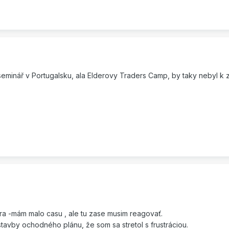
eminář v Portugalsku, ala Elderovy Traders Camp, by taky nebyl k zah
a -mám malo casu , ale tu zase musim reagovať.
tavby ochodného plánu, že som sa stretol s frustráciou.