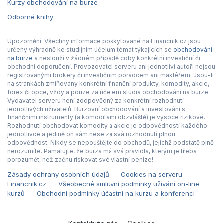
Kurzy obchodování na burze
Odborné knihy
Upozornění: Všechny informace poskytované na Financnik.cz jsou
určeny výhradně ke studijním účelům témat týkajících se
obchodování
na burze
a neslouží v žádném případě coby konkrétní investiční či
obchodní doporučení. Provozovatel serveru ani jednotliví autoři nejsou
registrovanými brokery či investičním poradcem ani makléřem. Jsou-li
na stránkách zmiňovány konkrétní finanční produkty, komodity, akcie,
forex či opce, vždy a pouze za účelem studia obchodování na burze.
Vydavatel serveru není zodpovědný za konkrétní rozhodnutí
jednotlivých uživatelů. Burzovní obchodování a investování s
finančními instrumenty (a komoditami obzvláště) je vysoce rizikové.
Rozhodnutí obchodovat komodity a akcie je odpovědností každého
jednotlivce a jedině on sám nese za svá rozhodnutí plnou
odpovědnost. Nikdy se nepouštějte do obchodů, jejichž podstatě plně
nerozumíte. Pamatujte, že burza má svá pravidla, kterým je třeba
porozumět, než začnu riskovat své vlastní peníze!
Zásady ochrany osobních údajů
Cookies na serveru
Financnik.cz
Všeobecné smluvní podmínky užívání on-line
kurzů
Obchodní podmínky účastni na kurzu a konferenci