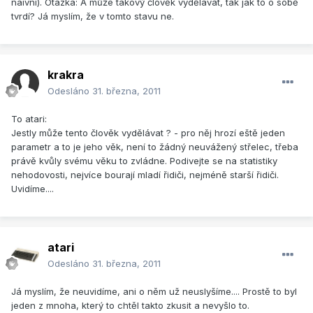
naivní). Otázka: A může takový člověk vydělávat, tak jak to o sobě
tvrdí? Já myslím, že v tomto stavu ne.
krakra
Odesláno
31. března, 2011
To atari:
Jestly může tento člověk vydělávat ? - pro něj hrozí eště jeden
parametr a to je jeho věk, není to žádný neuvážený střelec, třeba
právě kvůly svému věku to zvládne. Podivejte se na statistiky
nehodovosti, nejvíce bourají mladí řidiči, nejméně starší řidiči.
Uvidíme....
atari
Odesláno
31. března, 2011
Já myslím, že neuvidíme, ani o něm už neuslyšíme.... Prostě to byl
jeden z mnoha, který to chtěl takto zkusit a nevyšlo to.