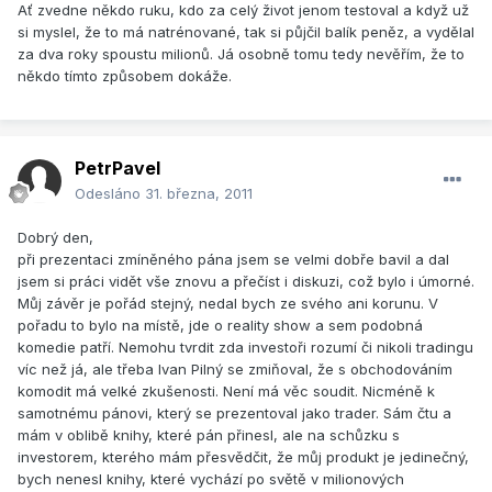
Ať zvedne někdo ruku, kdo za celý život jenom testoval a když už
si myslel, že to má natrénované, tak si půjčil balík peněz, a vydělal
za dva roky spoustu milionů. Já osobně tomu tedy nevěřím, že to
někdo tímto způsobem dokáže.
PetrPavel
Odesláno
31. března, 2011
Dobrý den,
při prezentaci zmíněného pána jsem se velmi dobře bavil a dal
jsem si práci vidět vše znovu a přečíst i diskuzi, což bylo i úmorné.
Můj závěr je pořád stejný, nedal bych ze svého ani korunu. V
pořadu to bylo na místě, jde o reality show a sem podobná
komedie patří. Nemohu tvrdit zda investoři rozumí či nikoli tradingu
víc než já, ale třeba Ivan Pilný se zmiňoval, že s obchodováním
komodit má velké zkušenosti. Není má věc soudit. Nicméně k
samotnému pánovi, který se prezentoval jako trader. Sám čtu a
mám v oblibě knihy, které pán přinesl, ale na schůzku s
investorem, kterého mám přesvědčit, že můj produkt je jedinečný,
bych nenesl knihy, které vychází po světě v milionových