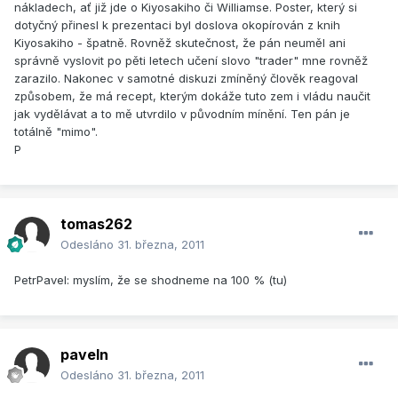
nákladech, ať již jde o Kiyosakiho či Williamse. Poster, který si
dotyčný přinesl k prezentaci byl doslova okopírován z knih
Kiyosakiho - špatně. Rovněž skutečnost, že pán neuměl ani
správně vyslovit po pěti letech učení slovo "trader" mne rovněž
zarazilo. Nakonec v samotné diskuzi zmíněný člověk reagoval
způsobem, že má recept, kterým dokáže tuto zem i vládu naučit
jak vydělávat a to mě utvrdilo v původním mínění. Ten pán je
totálně "mimo".
P
tomas262
Odesláno
31. března, 2011
PetrPavel: myslím, že se shodneme na 100 % (tu)
paveln
Odesláno
31. března, 2011