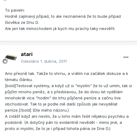
To paveln:
Hodně zajímavý případ, to ale neznamená že to bude případ
člověka ze Dnu D.
Ale jen tak mimochodem já bych mu prachy taky nesvěřil.
atari
Odesláno
1. dubna, 2011
Ano přesně tak. Takže to shrnu, a vrátím na začátek diskuze a k
tématu článku.
[bold]Testovat systémy, a když už si "myslím" že to už umím, tak si
půjčím mnoho peněz, a s představou, že do dvou let vydělám
mnohokrát více "hodím" do trhu půjčené peníze a začnu live
obchodovat. Tak to je podle mě další způsob jak nevydělat
peníze.[/bold] (Dle mého názoru.)
A zvlášť když ani nevím, že u toho mám řešit nějakou psychiku a
podobně. (A dotyčný pán to evidentně nevěděl - mimo jiné, a
proto si myslím, že to je i případ tohota pána ze Dne D.)