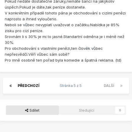
Pokud nedáte dostatečné záruky,nemáte šanci na jakýkoliv
úspěch.Pokud je dáte,tak peníze dostanete.
V konkrétním případě tohoto pána je obchodování s cizími penězi
naprosto a ihned vyloučeno.
Neboli se vůbec nevyplatí uvažovat o začátku.Nabídka je 85%
zisku pro cizí peníze.
Srovnám li s 30% je mi to jasné.Standartní odměna je i méně než
30%.
Pro obchodování s vlastními penězi,ten člověk vůbec
nepřesvědčí.Věří vůbec sám sobě?
Pro mně osobně ten pořad byla komedie a špatná reklama. (td)
PŘEDCHOZÍ
Stránka 5 z 5
DALŠÍ
Sdílet
Sledující
0