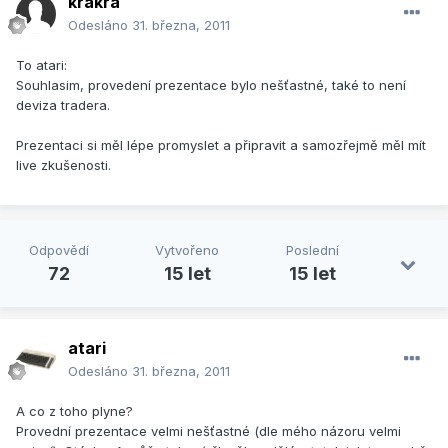
krakra
Odesláno
31. března, 2011
To atari:
Souhlasim, provedení prezentace bylo nešťastné, také to není
deviza tradera.
Prezentaci si měl lépe promyslet a připravit a samozřejmě měl mít
live zkušenosti.
Odpovědí
Vytvořeno
Poslední
72
15 let
15 let
atari
Odesláno
31. března, 2011
A co z toho plyne?
Provední prezentace velmi nešťastné (dle mého názoru velmi