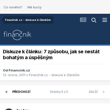
Co nového?
Mé kurzy
Finančník.cz - diskuze k článkům
Diskuze k článku: 7 způsobu, jak se nestát
bohatým a úspěšným
Od
Financnik.cz
13. února, 2011
v
Finančník.cz - diskuze k článkům
PŘEDCHOZÍ
Stránka 5 z 5
DALŠÍ