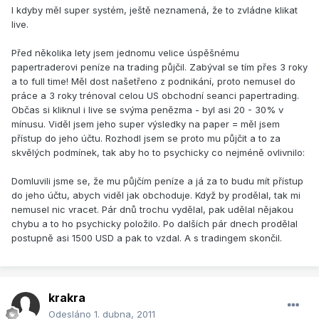
I kdyby měl super systém, ještě neznamená, že to zvládne klikat
live.
Před několika lety jsem jednomu velice úspěšnému
papertraderovi peníze na trading půjčil. Zabýval se tím přes 3 roky
a to full time! Měl dost našetřeno z podnikání, proto nemusel do
práce a 3 roky trénoval celou US obchodní seanci papertrading.
Občas si kliknul i live se svýma penězma - byl asi 20 - 30% v
mínusu. Viděl jsem jeho super výsledky na paper = měl jsem
přístup do jeho účtu. Rozhodl jsem se proto mu půjčit a to za
skvělých podmínek, tak aby ho to psychicky co nejméně ovlivnilo:
Domluvili jsme se, že mu půjčím peníze a já za to budu mít přístup
do jeho účtu, abych viděl jak obchoduje. Když by prodělal, tak mi
nemusel nic vracet. Pár dnů trochu vydělal, pak udělal nějakou
chybu a to ho psychicky položilo. Po dalších pár dnech prodělal
postupně asi 1500 USD a pak to vzdal. A s tradingem skončil.
krakra
Odesláno
1. dubna, 2011