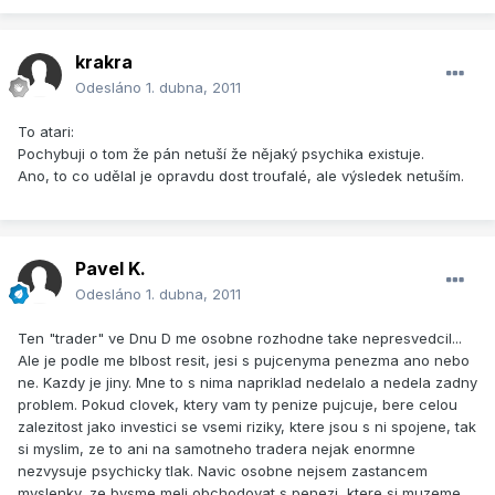
krakra
Odesláno
1. dubna, 2011
To atari:
Pochybuji o tom že pán netuší že nějaký psychika existuje.
Ano, to co udělal je opravdu dost troufalé, ale výsledek netuším.
Pavel K.
Odesláno
1. dubna, 2011
Ten "trader" ve Dnu D me osobne rozhodne take nepresvedcil...
Ale je podle me blbost resit, jesi s pujcenyma penezma ano nebo
ne. Kazdy je jiny. Mne to s nima napriklad nedelalo a nedela zadny
problem. Pokud clovek, ktery vam ty penize pujcuje, bere celou
zalezitost jako investici se vsemi riziky, ktere jsou s ni spojene, tak
si myslim, ze to ani na samotneho tradera nejak enormne
nezvysuje psychicky tlak. Navic osobne nejsem zastancem
myslenky, ze bysme meli obchodovat s penezi, ktere si muzeme