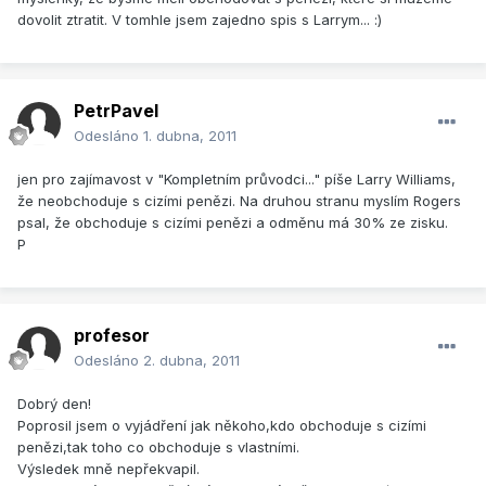
dovolit ztratit. V tomhle jsem zajedno spis s Larrym... :)
PetrPavel
Odesláno
1. dubna, 2011
jen pro zajímavost v "Kompletním průvodci..." píše Larry Williams,
že neobchoduje s cizími penězi. Na druhou stranu myslím Rogers
psal, že obchoduje s cizími penězi a odměnu má 30% ze zisku.
P
profesor
Odesláno
2. dubna, 2011
Dobrý den!
Poprosil jsem o vyjádření jak někoho,kdo obchoduje s cizími
penězi,tak toho co obchoduje s vlastními.
Výsledek mně nepřekvapil.