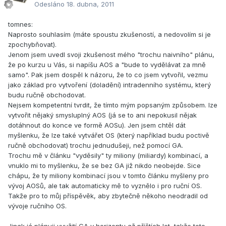
Odesláno
18. dubna, 2011
tomnes:
Naprosto souhlasím (máte spoustu zkušeností, a nedovolím si je
zpochybňovat).
Jenom jsem uvedl svoji zkušenost mého "trochu naivního" plánu,
že po kurzu u Vás, si napíšu AOS a "bude to vydělávat za mně
samo". Pak jsem dospěl k názoru, že to co jsem vytvořil, vezmu
jako základ pro vytvoření (doladění) intradenního systému, který
budu ručně obchodovat.
Nejsem kompetentní tvrdit, že tímto mým popsaným způsobem. lze
vytvořit nějaký smysluplný AOS (já se to ani nepokusil nějak
dotáhnout do konce ve formě AOSu). Jen jsem chtěl dát
myšlenku, že lze také vytvářet OS (který například budu poctivě
ručně obchodovat) trochu jednudušeji, než pomocí GA.
Trochu mě v článku "vyděsily" ty miliony (miliardy) kombinací, a
vnuklo mi to myšlenku, že se bez GA již nikdo neobejde. Sice
chápu, že ty miliony kombinací jsou v tomto článku myšleny pro
vývoj AOSů, ale tak automaticky mě to vyznělo i pro ruční OS.
Takže pro to můj příspěvěk, aby zbytečně někoho neodradil od
vývoje ručního OS.