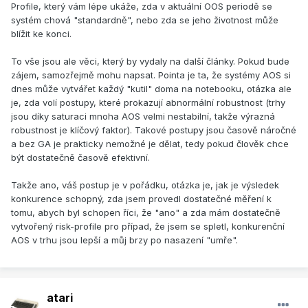
Profile, který vám lépe ukáže, zda v aktuální OOS periodě se
systém chová "standardně", nebo zda se jeho životnost může
blížit ke konci.
To vše jsou ale věci, který by vydaly na další články. Pokud bude
zájem, samozřejmě mohu napsat. Pointa je ta, že systémy AOS si
dnes může vytvářet každý "kutil" doma na notebooku, otázka ale
je, zda volí postupy, které prokazují abnormální robustnost (trhy
jsou díky saturaci mnoha AOS velmi nestabilní, takže výrazná
robustnost je klíčový faktor). Takové postupy jsou časově náročné
a bez GA je prakticky nemožné je dělat, tedy pokud člověk chce
být dostatečně časově efektivní.
Takže ano, váš postup je v pořádku, otázka je, jak je výsledek
konkurence schopný, zda jsem provedl dostatečné měření k
tomu, abych byl schopen říci, že "ano" a zda mám dostatečně
vytvořený risk-profile pro případ, že jsem se spletl, konkurenční
AOS v trhu jsou lepší a můj brzy po nasazení "umře".
atari