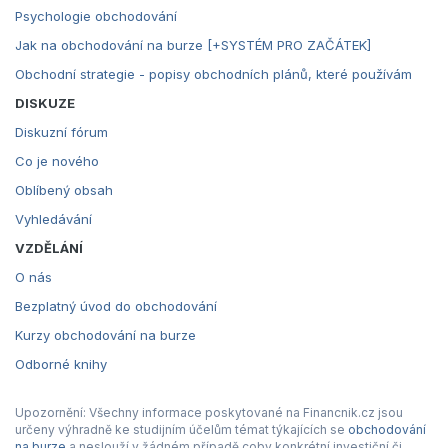
Psychologie obchodování
Jak na obchodování na burze [+SYSTÉM PRO ZAČÁTEK]
Obchodní strategie - popisy obchodních plánů, které používám
DISKUZE
Diskuzní fórum
Co je nového
Oblíbený obsah
Vyhledávání
VZDĚLÁNÍ
O nás
Bezplatný úvod do obchodování
Kurzy obchodování na burze
Odborné knihy
Upozornění: Všechny informace poskytované na Financnik.cz jsou
určeny výhradně ke studijním účelům témat týkajících se
obchodování
na burze
a neslouží v žádném případě coby konkrétní investiční či