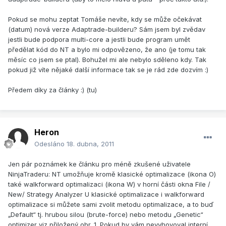
Pokud se mohu zeptat Tomáše nevíte, kdy se může očekávat
(datum) nová verze Adaptrade-builderu? Sám jsem byl zvědav
jestli bude podpora multi-core a jestli bude program umět
předělat kód do NT a bylo mi odpovězeno, že ano (je tomu tak
měsíc co jsem se ptal). Bohužel mi ale nebylo sděleno kdy. Tak
pokud již víte nějaké další informace tak se je rád zde dozvím :)
Předem díky za články :) (tu)
Heron
Odesláno
18. dubna, 2011
Jen pár poznámek ke článku pro méně zkušené uživatele
NinjaTraderu: NT umožňuje kromě klasické optimalizace (ikona O)
také walkforward optimalizaci (ikona W) v horní části okna File /
New/ Strategy Analyzer U klasické optimalizace i walkforward
optimalizace si můžete sami zvolit metodu optimalizace, a to buď
„Default“ tj. hrubou silou (brute-force) nebo metodu „Genetic“
optimizer viz přiložený obr. 1. Pokud by vám nevyhovoval interní