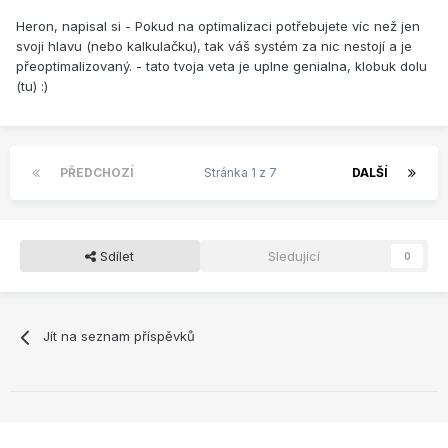
Heron, napisal si - Pokud na optimalizaci potřebujete víc než jen
svoji hlavu (nebo kalkulačku), tak váš systém za nic nestojí a je
přeoptimalizovaný. - tato tvoja veta je uplne genialna, klobuk dolu
(tu) :)
PŘEDCHOZÍ
Stránka 1 z 7
DALŠÍ
Sdílet
Sledující
0
Jít na seznam příspěvků