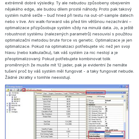
extrémně dobré výsledky. Ty ale nebudou způsobeny obejvením
nějakého edge, ale budou dílem prosté náhody. Proto pak takový
systém nutně selže – buď hned při testu na out-of-sample datech
nebo v live. Ani walk-forward vás před tím většinou nezachrání –
optimalizace přizpůsobuje systém vždy na minulá data. Jo, a ještě
robustnost systému (nalezených parametrů) nesouvisí s použitou
optimalizační metodou brute force vs genetic. Optimalizace je jen
optimalizace. Pokud na optimalizaci potřebujete víc než jen svoji
hlavu (nebo kalkulačku), tak váš systém za nic nestojí a je
přeoptimalizovaný. Pokud potřebujete kombinovat tolik
proměnných že musíte mít 12 jader, pak je evidentní že nemáte
tušení proč by váš systém měl fungovat - a taky fungovat nebude.
Žádné zkratky v tomhle neexistují.