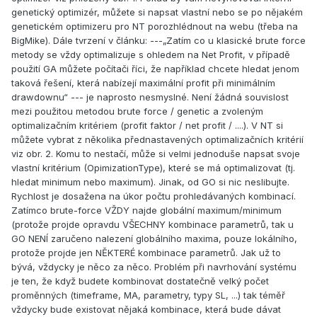
genetický optimizér, můžete si napsat vlastní nebo se po nějakém
genetickém optimizeru pro NT porozhlédnout na webu (třeba na
BigMike). Dále tvrzení v článku: ---„Zatím co u klasické brute force
metody se vždy optimalizuje s ohledem na Net Profit, v případě
použití GA můžete počítači říci, že například chcete hledat jenom
taková řešení, která nabízejí maximální profit při minimálním
drawdownu“ --- je naprosto nesmyslné. Není žádná souvislost
mezi použitou metodou brute force / genetic a zvoleným
optimalizačním kritériem (profit faktor / net profit / ....). V NT si
můžete vybrat z několika přednastavených optimalizačních kritérií
viz obr. 2. Komu to nestačí, může si velmi jednoduše napsat svoje
vlastní kritérium (OpimizationType), které se má optimalizovat (tj.
hledat minimum nebo maximum). Jinak, od GO si nic neslibujte.
Rychlost je dosažena na úkor počtu prohledávaných kombinací.
Zatímco brute-force VŽDY najde globální maximum/minimum
(protože projde opravdu VŠECHNY kombinace parametrů, tak u
GO NENÍ zaručeno nalezení globálního maxima, pouze lokálního,
protože projde jen NĚKTERÉ kombinace parametrů. Jak už to
bývá, vždycky je něco za něco. Problém při navrhování systému
je ten, že když budete kombinovat dostatečně velký počet
proměnných (timeframe, MA, parametry, typy SL, ...) tak téměř
vždycky bude existovat nějaká kombinace, která bude dávat