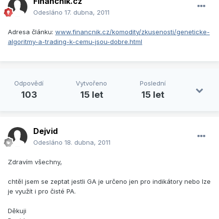
Financnik.cz
Odesláno
17. dubna, 2011
Adresa článku:
www.financnik.cz/komodity/zkusenosti/geneticke-
algoritmy-a-trading-k-cemu-jsou-dobre.html
Odpovědí
Vytvořeno
Poslední
103
15 let
15 let
Dejvid
Odesláno
18. dubna, 2011
Zdravím všechny,
chtěl jsem se zeptat jestli GA je určeno jen pro indikátory nebo lze
je využít i pro čisté PA.
Děkuji