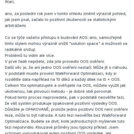
Atari,
ano, za poslední rok jsem v tomto ohledu změnil výrazně pohled,
jak jsem psal, začalo to pozitivní zkušeností se statistickými
arbitrážemi.
Co se týče vašeho přístupu k budování AOS: ano, samozřejmě
tímto stylem mohou výrazně snížit "solution space" a možnosti se
radikálně snižují.
Problémů tu vidím ale více.
V prvé řadě nepíšete, zda jste provedlo OOS ověření.
Další věc je, že ani jedno OOS ověření nestačí. Může jít o náhodu.
V podstatě musíte provést WalkForward Optimalizaci, kdy si
rozdělíte data například na 10 dílků a každý dílek na IS + OOS.
Celkem 10x optimalizujete a ověřujete na OOS, můžete využít jak
ukotvenou, tak plovoucí metodu - je dobré obě porovnat.
Pokud tento proces neprovedete, pak v podstatě neověříte tezi,
že váš systém produkuje opakovaně pozitivní výsledky OOS.
Důležité je OPAKOVANĚ, protože jedno pozitivní OOS není ověření
teze, může to být náhoda. A tuto tezi neověříte bez WalkForward
Optimalizace. Budete se divit, kolik jednoduchých myšlenek tuto
tezi nepotvrdilo. Klouzavé průměry jsou typický příklad. Jsem
schopen vyprodukovat jeden pozitivní OOS výsledek, ale