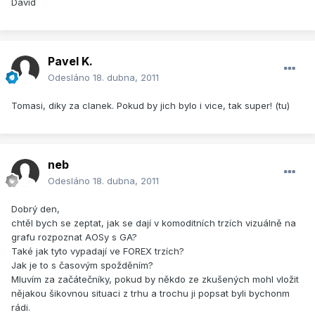
David
Pavel K.
Odesláno
18. dubna, 2011
Tomasi, diky za clanek. Pokud by jich bylo i vice, tak super! (tu)
neb
Odesláno
18. dubna, 2011
Dobrý den,
chtěl bych se zeptat, jak se dají v komoditních trzích vizuálně na
grafu rozpoznat AOSy s GA?
Také jak tyto vypadají ve FOREX trzích?
Jak je to s časovým spožděním?
Mluvím za začátečníky, pokud by někdo ze zkušených mohl vložit
nějakou šikovnou situaci z trhu a trochu ji popsat byli bychonm
rádi.