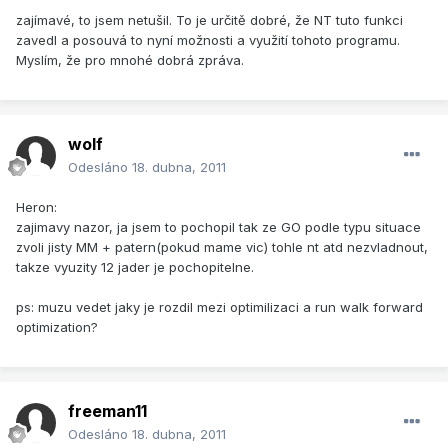
zajímavé, to jsem netušil. To je určitě dobré, že NT tuto funkci
zavedl a posouvá to nyní možnosti a využití tohoto programu.
Myslím, že pro mnohé dobrá zpráva.
wolf
Odesláno
18. dubna, 2011
Heron:
zajimavy nazor, ja jsem to pochopil tak ze GO podle typu situace
zvoli jisty MM + patern(pokud mame vic) tohle nt atd nezvladnout,
takze vyuzity 12 jader je pochopitelne.
ps: muzu vedet jaky je rozdil mezi optimilizaci a run walk forward
optimization?
freeman11
Odesláno
18. dubna, 2011