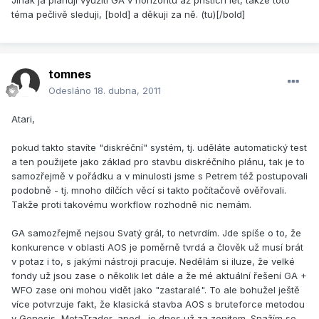
Jinak já plánuji využití GA v horizontu až příštích let, takže toto
téma pečlivě sleduji, [bold] a děkuji za ně. (tu)[/bold]
tomnes
Odesláno
18. dubna, 2011
Atari,
pokud takto stavíte "diskréční" systém, tj. uděláte automatický test
a ten použijete jako základ pro stavbu diskréčního plánu, tak je to
samozřejmě v pořádku a v minulosti jsme s Petrem též postupovali
podobně - tj. mnoho dílčích věcí si takto počítačově ověřovali.
Takže proti takovému workflow rozhodně nic nemám.
GA samozřejmě nejsou Svatý grál, to netvrdím. Jde spíše o to, že
konkurence v oblasti AOS je poměrně tvrdá a člověk už musí brát
v potaz i to, s jakými nástroji pracuje. Nedělám si iluze, že velké
fondy už jsou zase o několik let dále a že mé aktuální řešení GA +
WFO zase oni mohou vidět jako "zastaralé". To ale bohužel ještě
více potvrzuje fakt, že klasická stavba AOS s bruteforce metodou
v Genesis, MetaTrader, apod., je dnes už za zenitem. Snažím se