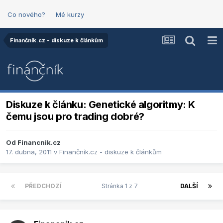
Co nového?
Mé kurzy
Finančník.cz - diskuze k článkům
Diskuze k článku: Genetické algoritmy: K
čemu jsou pro trading dobré?
Od
Financnik.cz
17. dubna, 2011
v
Finančník.cz - diskuze k článkům
PŘEDCHOZÍ
Stránka 1 z 7
DALŠÍ