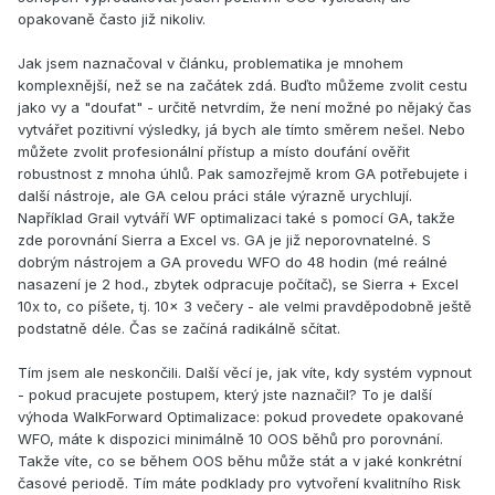
opakovaně často již nikoliv.
Jak jsem naznačoval v článku, problematika je mnohem
komplexnější, než se na začátek zdá. Buďto můžeme zvolit cestu
jako vy a "doufat" - určitě netvrdím, že není možné po nějaký čas
vytvářet pozitivní výsledky, já bych ale tímto směrem nešel. Nebo
můžete zvolit profesionální přístup a místo doufání ověřit
robustnost z mnoha úhlů. Pak samozřejmě krom GA potřebujete i
další nástroje, ale GA celou práci stále výrazně urychlují.
Například Grail vytváří WF optimalizaci také s pomocí GA, takže
zde porovnání Sierra a Excel vs. GA je již neporovnatelné. S
dobrým nástrojem a GA provedu WFO do 48 hodin (mé reálné
nasazení je 2 hod., zbytek odpracuje počítač), se Sierra + Excel
10x to, co píšete, tj. 10x 3 večery - ale velmi pravděpodobně ještě
podstatně déle. Čas se začíná radikálně sčítat.
Tím jsem ale neskončili. Další věcí je, jak víte, kdy systém vypnout
- pokud pracujete postupem, který jste naznačil? To je další
výhoda WalkForward Optimalizace: pokud provedete opakované
WFO, máte k dispozici minimálně 10 OOS běhů pro porovnání.
Takže víte, co se během OOS běhu může stát a v jaké konkrétní
časové periodě. Tím máte podklady pro vytvoření kvalitního Risk