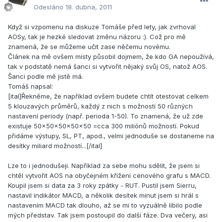
Odesláno
18. dubna, 2011
Když si vzpomenu na diskuze Tomáše před lety, jak zvrhoval
AOSy, tak je hezké sledovat změnu názoru :). Což pro mě
znamená, že se můžeme učit zase něčemu novému.
Článek na mě ovšem místy působil dojmem, že kdo GA nepoužívá,
tak v podstatě nemá šanci si vytvořit nějaký svůj OS, natož AOS.
Šanci podle mě jistě má.
Tomáš napsal:
[ital]Řekněme, že například ovšem budete chtít otestovat celkem
5 klouzavých průměrů, každý z nich s možností 50 různých
nastavení periody (např. perioda 1-50). To znamená, že už zde
existuje 50x50x50x50x50 =cca 300 miliónů možností. Pokud
přidáme výstupy, SL, PT, apod., velmi jednoduše se dostaneme na
desítky miliard možností...[/ital]
Lze to i jednodušeji. Například za sebe mohu sdělit, že jsem si
chtěl vytvořit AOS na obyčejném křížení cenového grafu s MACD.
Koupil jsem si data za 3 roky zpátky - RUT. Pustil jsem Sierru,
nastavil indikátor MACD, a několik desítek minut jsem si hrál s
nastavením MACD tak dlouho, až se mi to vyzuálně líbilo podle
mých představ. Tak jsem postoupil do další fáze. Dva večery, asi