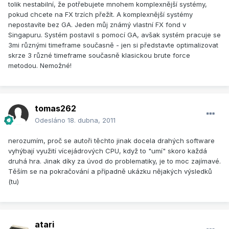
tolik nestabilní, že potřebujete mnohem komplexnější systémy,
pokud chcete na FX trzích přežít. A komplexnější systémy
nepostavíte bez GA. Jeden můj známý vlastní FX fond v
Singapuru. Systém postavil s pomocí GA, avšak systém pracuje se
3mi různými timeframe současně - jen si představte optimalizovat
skrze 3 různé timeframe současně klasickou brute force
metodou. Nemožné!
tomas262
Odesláno
18. dubna, 2011
nerozumím, proč se autoři těchto jinak docela drahých software
vyhýbají využití vícejádrových CPU, když to "umí" skoro každá
druhá hra. Jinak díky za úvod do problematiky, je to moc zajímavé.
Těším se na pokračování a případně ukázku nějakých výsledků
(tu)
atari