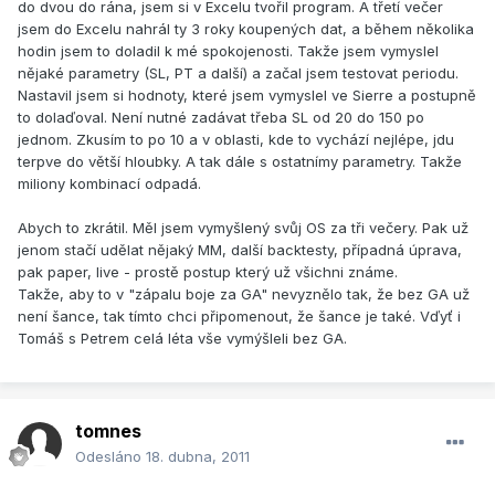
do dvou do rána, jsem si v Excelu tvořil program. A třetí večer
jsem do Excelu nahrál ty 3 roky koupených dat, a během několika
hodin jsem to doladil k mé spokojenosti. Takže jsem vymyslel
nějaké parametry (SL, PT a další) a začal jsem testovat periodu.
Nastavil jsem si hodnoty, které jsem vymyslel ve Sierre a postupně
to dolaďoval. Není nutné zadávat třeba SL od 20 do 150 po
jednom. Zkusím to po 10 a v oblasti, kde to vychází nejlépe, jdu
terpve do větší hloubky. A tak dále s ostatnímy parametry. Takže
miliony kombinací odpadá.
Abych to zkrátil. Měl jsem vymyšlený svůj OS za tři večery. Pak už
jenom stačí udělat nějaký MM, další backtesty, případná úprava,
pak paper, live - prostě postup který už všichni známe.
Takže, aby to v "zápalu boje za GA" nevyznělo tak, že bez GA už
není šance, tak tímto chci připomenout, že šance je také. Vďyť i
Tomáš s Petrem celá léta vše vymýšleli bez GA.
tomnes
Odesláno
18. dubna, 2011