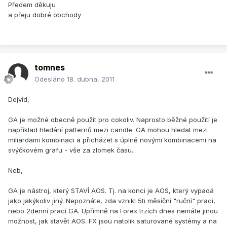
Předem děkuju
a přeju dobré obchody
tomnes
Odesláno
18. dubna, 2011
Dejvid,
GA je možné obecně použít pro cokoliv. Naprosto běžné použití je
například hledání patternů mezi candle. GA mohou hledat mezi
miliardami kombinaci a přicházet s úplně novými kombinacemi na
svýčkovém grafu - vše za zlomek času.
Neb,
GA je nástroj, který STAVÍ AOS. Tj. na konci je AOS, který vypadá
jako jakýkoliv jiný. Nepoznáte, zda vznikl 5ti měsíční "ruční" prací,
nebo 2denní prací GA. Upřímně na Forex trzích dnes nemáte jinou
možnost, jak stavět AOS. FX jsou natolik saturované systémy a na