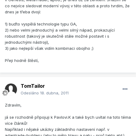
co nejvíce sledovat moderní vývoj v této oblasti a proto tvrdím, že
dnes je třeba dvojí:
1) buďto vyspělá technologie typu GA,
2) nebo velmi jednoduchý a velmi silný nápad, prokazující
robustnost (takový je skutečně stále možné postavit i s
jednoduchými nástroji),
3) jako nejlepší však vidím kombinaci obojího ;)
Přeji hodně štěstí,
TomTailor
Odesláno
18. dubna, 2011
Zdravím,
já se rozhodně připojuji k Pavlovi.K a také bych uvítal na toto téma
více článků!
Například i nějaké ukázky základního nastavení např. v
adaptrade-builderu (aby to mělo hlavu a patu - proč takto atd.).