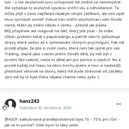
luin - z mé zkušenosti jsou schopnosti lidí změnit se neomezené.
Ale vyžaduje to skutečně vysokou vnitřní sílu a odhodlanost. Ta
může přijít v čase například nějakým silným zážitkem, ale toto opět
musí vycházet zevnitř. Pokud tuto vnitřní sílu/motivaci sám člověk
nemá, těžko jej změní někdo z venku - přesně jak píšete.
Můj příspěvek ale reagoval na fakt, který jste psal - že máte
vůbec problém klikat v papetradingu a patrně vám to způsobuje
stresy, které vedou až k vyhledávání různých psychoguru. Pak mě
prostě přijde, že jste si zvolil cestu, která není tak úplně pro vás.
Trading, stejně jako cokoliv jiného člověk dělá, by měl být v
prvotní fází radostí, nelze to dělat jen pro peníze a úspěch. No a
prostě každý má hlavu na něco trochu jiného a moc si nedokáži
představit věnovat se oboru, který mě bude stresovat od začátku
(pro mě by to byla třeba nějaká chemie nebo zpěv :)
hanz242
Odesláno
10. července, 2014
@ASDF: kalkulovaná pravděpodobnost byla 70 - 75% pro růst -
jak se to pocita? chtel bych to taky umet.