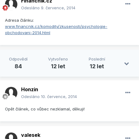
Financnik.cz
Odesláno
9. července, 2014
Adresa článku:
www.financnik.cz/komodity/zkusenosti/psychologie-
obchodovani-2014.html
Odpovědí
Vytvořeno
Poslední
84
12 let
12 let
Honzin
Odesláno
10. července, 2014
Opět článek, co vůbec nezklamal, děkuji!
valesek