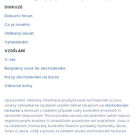
DISKUZE
Diskuzní fórum
Co je nového
Oblíbený obsah
Vyhledávání
VZDĚLÁNÍ
O nás
Bezplatný úvod do obchodování
Kurzy obchodování na burze
Odborné knihy
Upozornění: Všechny informace poskytované na Financnik.cz jsou
určeny výhradně ke studijním účelům témat týkajících se
obchodování
na burze
a neslouží v žádném případě coby konkrétní investiční či
obchodní doporučení. Provozovatel serveru ani jednotliví autoři nejsou
registrovanými brokery či investičním poradcem ani makléřem. Jsou-li
na stránkách zmiňovány konkrétní finanční produkty, komodity, akcie,
forex či opce, vždy a pouze za účelem studia obchodování na burze.