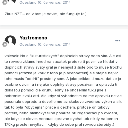
Odesláno
10. července, 2014
Zkus NZT... co v tom je nevim, ale funguje to:)
Yaztromono
Odesláno
10. července, 2014
valesek: No o "kulturistickych" doplncich stravy neco vim. Ale asi
te rovnou zklamu hned na zacatek protoze ti povim ze hledat v
doplncich stravy svaty gral je nesmysl ;) Jiste ono to muze trochu
pomoci (otazka je kolik z toho je placeboefekt) ale stejne nejvic
toho musis "oddrit" proste ty sam. A jako priklad ti muzu dat ze ja
osobne cvicim a i nejake doplnky stravy pouzivam a opravdu ti
dokazou pomoci dle druhu jedny se shozenim tuku jine s
nabranim svalu atd. Ale kdyz si vyhodnotim co me opravdu nejvic
posunulo dopredu a dovolilo me az skokove zvednou vykon a silu
tak to byla "obycejna" prace s dechem, protoze on takovy
protein, nebo aminokyselina pomuze pri regeneraci po cviceni,
ale kdyz se clovek nenauci spravne dychat tak nikdy na bench
170kg proste nevytlaci i kdyby do sebe pral rovnou steroidy ;)