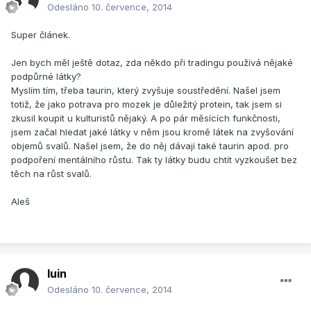
Odesláno
10. července, 2014
Super článek.
Jen bych měl ještě dotaz, zda někdo při tradingu používá nějaké
podpůrné látky?
Myslím tím, třeba taurin, který zvyšuje soustředění. Našel jsem
totiž, že jako potrava pro mozek je důležitý protein, tak jsem si
zkusil koupit u kulturistů nějaký. A po pár měsících funkčnosti,
jsem začal hledat jaké látky v něm jsou kromě látek na zvyšování
objemů svalů. Našel jsem, že do něj dávají také taurin apod. pro
podpoření mentálního růstu. Tak ty látky budu chtít vyzkoušet bez
těch na růst svalů.
Aleš
luin
Odesláno
10. července, 2014