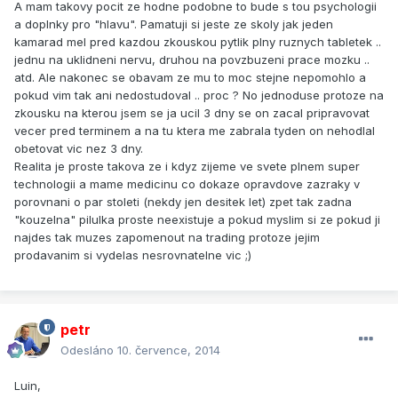
A mam takovy pocit ze hodne podobne to bude s tou psychologii
a doplnky pro "hlavu". Pamatuji si jeste ze skoly jak jeden
kamarad mel pred kazdou zkouskou pytlik plny ruznych tabletek ..
jednu na uklidneni nervu, druhou na povzbuzeni prace mozku ..
atd. Ale nakonec se obavam ze mu to moc stejne nepomohlo a
pokud vim tak ani nedostudoval .. proc ? No jednoduse protoze na
zkousku na kterou jsem se ja ucil 3 dny se on zacal pripravovat
vecer pred terminem a na tu ktera me zabrala tyden on nehodlal
obetovat vic nez 3 dny.
Realita je proste takova ze i kdyz zijeme ve svete plnem super
technologii a mame medicinu co dokaze opravdove zazraky v
porovnani o par stoleti (nekdy jen desitek let) zpet tak zadna
"kouzelna" pilulka proste neexistuje a pokud myslim si ze pokud ji
najdes tak muzes zapomenout na trading protoze jejim
prodavanim si vydelas nesrovnatelne vic ;)
petr
Odesláno
10. července, 2014
Luin,