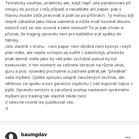
Teoreticky souhlas, prakticky ale, když např. jste paralizovaní při
vstupu do pozice ( můj případ) a neuděláte ani paper, pak s
hlavou musíte začit pracovat a pídit se po příčinách. Ty mohou být
stejně záhadné jako hlava samotná a může trvat hoodně dlouho
měsíců než se vše urovná a také nemusí!!! To je pak chvíle si
přiznat, že traging opravdu není pro každého a jít zpátky do
fabriky.
Jste vlastně v kruhu - není paper není důvěra není byznys i když
plán máte, ale nejste schopni jej ověřit ( statisticky), přestože
jinak denně vidíte jako by váš plán vycházel pokud by byl
exekuován. V ten moment se začnete obracet na různé okolí,
guru a pod. výsledky pochybné a začnete pátrat jak "předělat"
vaše myšlení. Zjistíte spoustu údajně zaručených technik, ale
většinou za úplatu a bez garance úspěchu ( nač kupovat zajíce v
pytli). Opravdu seriózní a zaručený postup nastavení správného
myšlení pro trading tak vlastně nikde není.
V obecné rovině lze publikovat vše.
:S
baumgdav