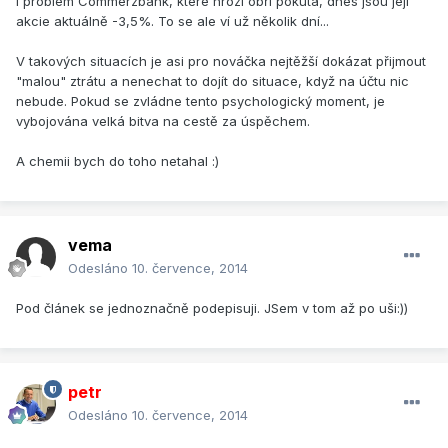
i problém Commerzbank, které hrozí obří pokuta, dnes jsou její
akcie aktuálně -3,5%. To se ale ví už několik dní...
V takových situacích je asi pro nováčka nejtěžší dokázat přijmout
"malou" ztrátu a nenechat to dojít do situace, když na účtu nic
nebude. Pokud se zvládne tento psychologický moment, je
vybojována velká bitva na cestě za úspěchem.
A chemii bych do toho netahal :)
vema
Odesláno
10. července, 2014
Pod článek se jednoznačně podepisuji. JSem v tom až po uši:))
petr
Odesláno
10. července, 2014