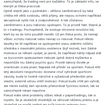
samozřejmě, že trading není pro každého. To je základní info, se
kterým je třeba pracovat.
Úplně stejně jako v podnikání - většina zaměstnanců by také
chtěla mít větší svobodu, větší příjmy, ale nejsou ochotni například
akceptovat vyšší risk a zodpovědnost. A tak zůstanou
zaměstnanci a jsou nakonec spokojeni. To je prostě fakt. Stejné je
to v tradingu. Pochopitelně, že existuje ohromné množství lidí,
kteří by se do toho pouštět neměli. Už jen třeba proto, že nemají
vůbec ochotu riskovat nebo nemají co riskovat. Pokud někdo
desítky let žil například ve spokojeném stavu státního nižšího
úředníka s maximální jistotou existence (byť mizivé), bez žádné
motivace se někam vyvíjet, je jasné, že například náhlý nápad stát
se burzovním spekulantem nebude úplně dobrá myšlenka a
nepomůže mu žádný psycho guru. Prostě takový člověk je
orientován zcela jinam. Napadá mě příměr se sportem. Pokud 40ti
letý absolutní nesportovec dostane chuť vyhrávat sportovní
závody, bude to hodně náročné a vyžadovat především jeho
vlastní, externě silnou vnitří motivaci. Pokud bude chtít jen vyhrát,
ale nikoliv každý den opravdu překonávat fyzickou bolest, tak se
samozřejmě nikam nepohne.
Pokud máte silné problémy vůbec klikat v papertradingu, tak si
myslím, že je skutečně vhodnější se věnovat něčemu jinému a je
zbytečně se snažit změnit jen kvůli tomuto jednomu typu