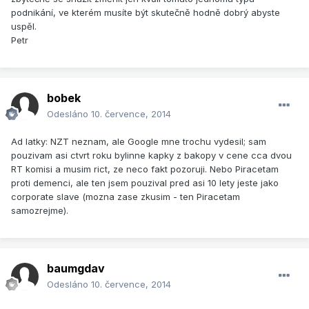
podnikání, ve kterém musíte být skutečně hodně dobrý abyste
uspěl.
Petr
bobek
Odesláno
10. července, 2014
Ad latky: NZT neznam, ale Google mne trochu vydesil; sam
pouzivam asi ctvrt roku bylinne kapky z bakopy v cene cca dvou
RT komisi a musim rict, ze neco fakt pozoruji. Nebo Piracetam
proti demenci, ale ten jsem pouzival pred asi 10 lety jeste jako
corporate slave (mozna zase zkusim - ten Piracetam
samozrejme).
baumgdav
Odesláno
10. července, 2014