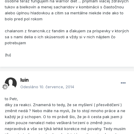
osobne teraz fungujem na warrior diet ... prijímam viacej zdravých
tukov a bielkovín a menej sacharidov v kombinácii s čiastočnou
alebo úplnou hladovkou a cítim sa mentálne niekde inde ako to
bolo pred pol rokom
chalanom z financnik.cz fandím a ďakujem za príspevky v ktorých
sa s nami delia o ich skúsensoti a vždy si v nich nájdem čo
potrebujem
(tu)
luin
Odesláno
10. července, 2014
to Petr,
díky za reakci. Znamená to tedy, že se myšlení ( přesvědčení )
změnit nedá ? Nebo máte na mysli, že to stojí mnoho práce a ne
každý je jí schopen. O to mi právě šlo, že je-li cesta pak jsem ji
zatím pouze nenalezl nebo veškerá tvrzení o změně jsou
nepravdivá a vše se týká lehké korekce mé povahy. Tedy musím