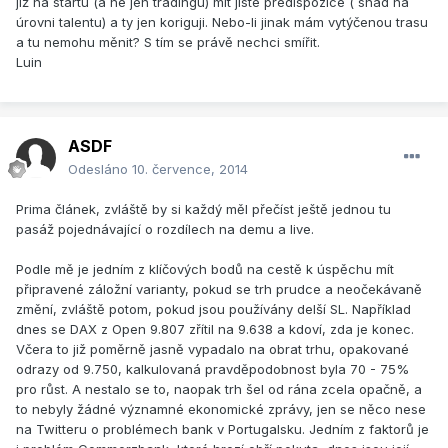
již na startu (a ne jen tradingu) mít jisté predispozice ( snad na
úrovni talentu) a ty jen koriguji. Nebo-li jinak mám vytýčenou trasu
a tu nemohu měnit? S tím se právě nechci smířit.
Luin
ASDF
Odesláno
10. července, 2014
Prima článek, zvláště by si každý měl přečíst ještě jednou tu
pasáž pojednávající o rozdílech na demu a live.
Podle mě je jedním z klíčových bodů na cestě k úspěchu mít
připravené záložní varianty, pokud se trh prudce a neočekávaně
změní, zvláště potom, pokud jsou používány delší SL. Například
dnes se DAX z Open 9.807 zřítil na 9.638 a kdoví, zda je konec.
Včera to již poměrně jasně vypadalo na obrat trhu, opakované
odrazy od 9.750, kalkulovaná pravděpodobnost byla 70 - 75%
pro růst. A nestalo se to, naopak trh šel od rána zcela opačně, a
to nebyly žádné významné ekonomické zprávy, jen se něco nese
na Twitteru o problémech bank v Portugalsku. Jedním z faktorů je