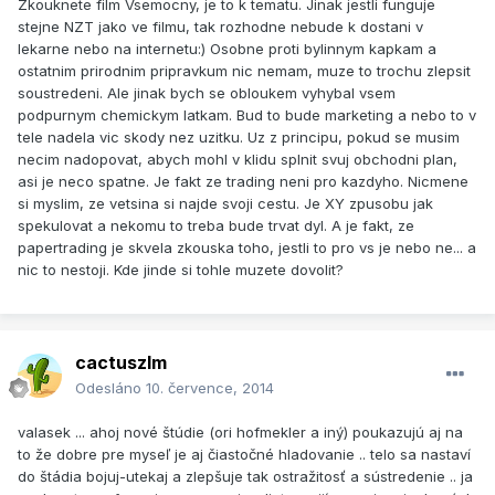
Zkouknete film Vsemocny, je to k tematu. Jinak jestli funguje
stejne NZT jako ve filmu, tak rozhodne nebude k dostani v
lekarne nebo na internetu:) Osobne proti bylinnym kapkam a
ostatnim prirodnim pripravkum nic nemam, muze to trochu zlepsit
soustredeni. Ale jinak bych se obloukem vyhybal vsem
podpurnym chemickym latkam. Bud to bude marketing a nebo to v
tele nadela vic skody nez uzitku. Uz z principu, pokud se musim
necim nadopovat, abych mohl v klidu splnit svuj obchodni plan,
asi je neco spatne. Je fakt ze trading neni pro kazdyho. Nicmene
si myslim, ze vetsina si najde svoji cestu. Je XY zpusobu jak
spekulovat a nekomu to treba bude trvat dyl. A je fakt, ze
papertrading je skvela zkouska toho, jestli to pro vs je nebo ne... a
nic to nestoji. Kde jinde si tohle muzete dovolit?
cactuszlm
Odesláno
10. července, 2014
valasek ... ahoj nové štúdie (ori hofmekler a iný) poukazujú aj na
to že dobre pre myseľ je aj čiastočné hladovanie .. telo sa nastaví
do štádia bojuj-utekaj a zlepšuje tak ostražitosť a sústredenie .. ja