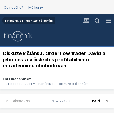
Co nového?
Mé kurzy
Finančník.cz - diskuze k článkům
Diskuze k článku: Orderflow trader David a
jeho cesta v číslech k profitabilnímu
intradennímu obchodování
Od
Financnik.cz
12. listopadu, 2014
v
Finančník.cz - diskuze k článkům
PŘEDCHOZÍ
Stránka 1 z 3
DALŠÍ