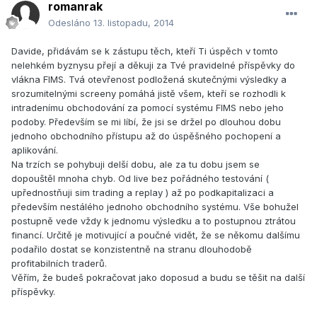
romanrak
Odesláno
13. listopadu, 2014
Davide, přidávám se k zástupu těch, kteří Ti úspěch v tomto
nelehkém byznysu přejí a děkuji za Tvé pravidelné příspěvky do
vlákna FIMS. Tvá otevřenost podložená skutečnými výsledky a
srozumitelnými screeny pomáhá jistě všem, kteří se rozhodli k
intradenímu obchodování za pomocí systému FIMS nebo jeho
podoby. Především se mi líbí, že jsi se držel po dlouhou dobu
jednoho obchodního přístupu až do úspěšného pochopení a
aplikování.
Na trzích se pohybuji delší dobu, ale za tu dobu jsem se
dopouštěl mnoha chyb. Od live bez pořádného testování (
upřednostňuji sim trading a replay ) až po podkapitalizaci a
především nestálého jednoho obchodního systému. Vše bohužel
postupně vede vždy k jednomu výsledku a to postupnou ztrátou
financí. Určitě je motivující a poučné vidět, že se někomu dalšímu
podařilo dostat se konzistentně na stranu dlouhodobě
profitabilních traderů.
Věřím, že budeš pokračovat jako doposud a budu se těšit na další
příspěvky.