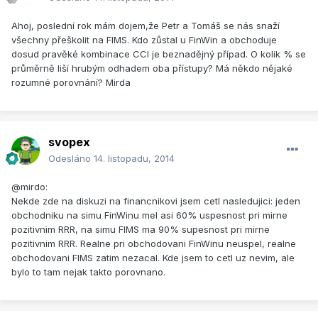
Ahoj, poslední rok mám dojem,že Petr a Tomáš se nás snaží
všechny přeškolit na FIMS. Kdo zůstal u FinWin a obchoduje
dosud pravěké kombinace CCI je beznadějný případ. O kolik % se
průměrně liší hrubým odhadem oba přístupy? Má někdo nějaké
rozumné porovnání? Mirda
svopex
Odesláno
14. listopadu, 2014
@mirdo:
Nekde zde na diskuzi na financnikovi jsem cetl nasledujici: jeden
obchodniku na simu FinWinu mel asi 60% uspesnost pri mirne
pozitivnim RRR, na simu FIMS ma 90% supesnost pri mirne
pozitivnim RRR. Realne pri obchodovani FinWinu neuspel, realne
obchodovani FIMS zatim nezacal. Kde jsem to cetl uz nevim, ale
bylo to tam nejak takto porovnano.