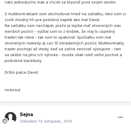
nato jednoducho mali a chceli sa blysnúť pred svojím okolím.
S multikontraktami som obchodoval hneď na začiatku, lebo som si
zvolil vhodný trh pre podobný kapitál ako mal David.
Na začiatku som nechápal, prečo je lepšie mať otvorených viac
menších pozícií - vyčítal som to z knižiek, že vraj to úspešný
traderi tak robia - tak som to opakoval. Spočiatku som mal
otvorených niekedy aj cez 10 intradenných pozícií. Multikontrakty
trader pochopí až vtedy, keď sa začne venovať výstupom - tam
sa ukáže na plno ich výhoda - musíte však robiť veľmi poctivé a
podrobné backtesty.
Držím palce David.
nickirout
Sejna
Odesláno
13. listopadu, 2014