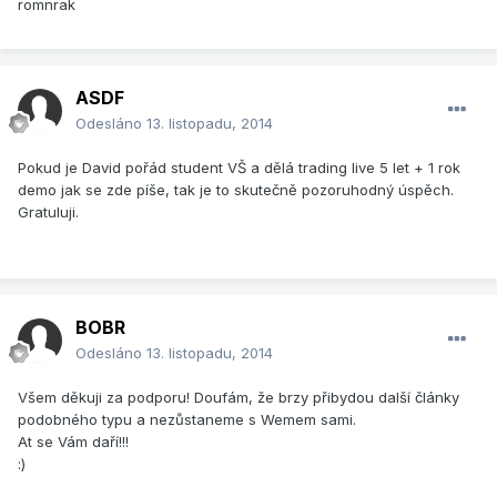
romnrak
ASDF
Odesláno
13. listopadu, 2014
Pokud je David pořád student VŠ a dělá trading live 5 let + 1 rok
demo jak se zde píše, tak je to skutečně pozoruhodný úspěch.
Gratuluji.
BOBR
Odesláno
13. listopadu, 2014
Všem děkuji za podporu! Doufám, že brzy přibydou další články
podobného typu a nezůstaneme s Wemem sami.
At se Vám daří!!!
:)