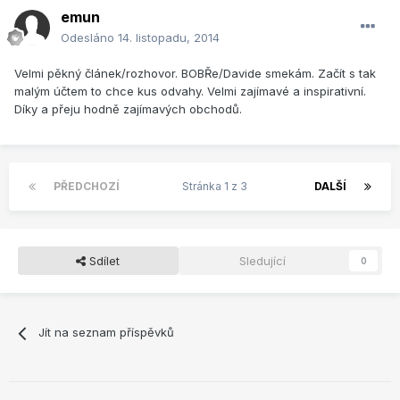
emun
Odesláno
14. listopadu, 2014
Velmi pěkný článek/rozhovor. BOBŘe/Davide smekám. Začít s tak
malým účtem to chce kus odvahy. Velmi zajímavé a inspirativní.
Díky a přeju hodně zajímavých obchodů.
PŘEDCHOZÍ
Stránka 1 z 3
DALŠÍ
Sdílet
Sledující
0
Jít na seznam příspěvků