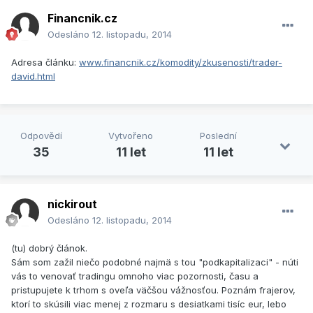
Financnik.cz
Odesláno
12. listopadu, 2014
Adresa článku:
www.financnik.cz/komodity/zkusenosti/trader-
david.html
Odpovědí
Vytvořeno
Poslední
35
11 let
11 let
nickirout
Odesláno
12. listopadu, 2014
(tu) dobrý článok.
Sám som zažil niečo podobné najmä s tou "podkapitalizaci" - núti
vás to venovať tradingu omnoho viac pozornosti, času a
pristupujete k trhom s oveľa väčšou vážnosťou. Poznám frajerov,
ktorí to skúsili viac menej z rozmaru s desiatkami tisíc eur, lebo