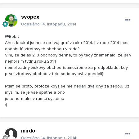
svopex
Odesláno
14. listopadu, 2014
@Bobr:
Ahoj, koukal jsem se na tvuj graf z roku 2014. I v roce 2014 mas
obdobi 10 ztratovych obchodu v rade?
Vim, ze delas 2-3 obchody denne, to by tedy znamenalo, ze jsi v
nejhorsim tydnu roku 2014
nemel zadny ziskovy obchod (samozreme za predpokladu, kdy
prvni ztratovy obchod z teto serie by byl v pondeli).
Ptam se proto, protoze kdyz se me nedari dva dny za sebou, uz
myslim, ze je vse spatne a ono
je to normalni v ramci systemu
:)
mirdo
Odesláno
14. listopadu, 2014