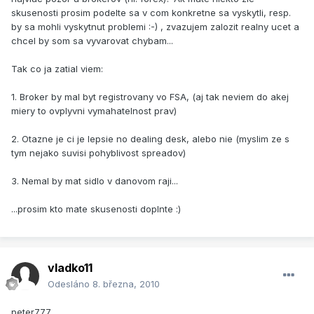
skusenosti prosim podelte sa v com konkretne sa vyskytli, resp.
by sa mohli vyskytnut problemi :-) , zvazujem zalozit realny ucet a
chcel by som sa vyvarovat chybam...
Tak co ja zatial viem:
1. Broker by mal byt registrovany vo FSA, (aj tak neviem do akej
miery to ovplyvni vymahatelnost prav)
2. Otazne je ci je lepsie no dealing desk, alebo nie (myslim ze s
tym nejako suvisi pohyblivost spreadov)
3. Nemal by mat sidlo v danovom raji...
...prosim kto mate skusenosti doplnte :)
vladko11
Odesláno
8. března, 2010
peter777