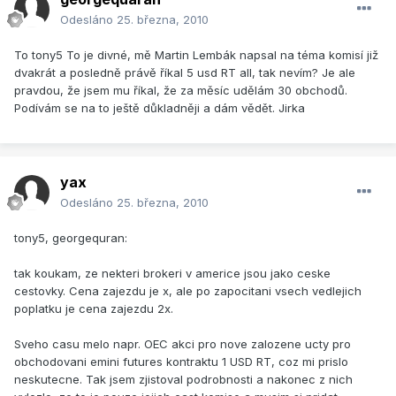
Odesláno
25. března, 2010
To tony5 To je divné, mě Martin Lembák napsal na téma komisí již
dvakrát a posledně právě říkal 5 usd RT all, tak nevím? Je ale
pravdou, že jsem mu říkal, že za měsíc udělám 30 obchodů.
Podívám se na to ještě důkladněji a dám vědět. Jirka
yax
Odesláno
25. března, 2010
tony5, georgequran:
tak koukam, ze nekteri brokeri v americe jsou jako ceske
cestovky. Cena zajezdu je x, ale po zapocitani vsech vedlejich
poplatku je cena zajezdu 2x.
Sveho casu melo napr. OEC akci pro nove zalozene ucty pro
obchodovani emini futures kontraktu 1 USD RT, coz mi prislo
neskutecne. Tak jsem zjistoval podrobnosti a nakonec z nich