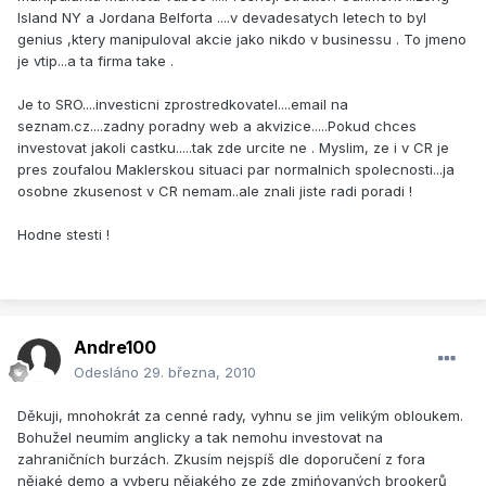
Island NY a Jordana Belforta ....v devadesatych letech to byl
genius ,ktery manipuloval akcie jako nikdo v businessu . To jmeno
je vtip...a ta firma take .
Je to SRO....investicni zprostredkovatel....email na
seznam.cz....zadny poradny web a akvizice.....Pokud chces
investovat jakoli castku.....tak zde urcite ne . Myslim, ze i v CR je
pres zoufalou Maklerskou situaci par normalnich spolecnosti...ja
osobne zkusenost v CR nemam..ale znali jiste radi poradi !
Hodne stesti !
Andre100
Odesláno
29. března, 2010
Děkuji, mnohokrát za cenné rady, vyhnu se jim velikým obloukem.
Bohužel neumím anglicky a tak nemohu investovat na
zahraničních burzách. Zkusím nejspíš dle doporučení z fora
nějaké demo a vyberu nějakého ze zde zmińovaných brookerů