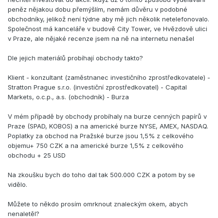
peněz nějakou dobu přemýšlím, nemám důvěru v podobné
obchodníky, jelikož není týdne aby mě jich několik netelefonovalo.
Společnost má kanceláře v budově City Tower, ve Hvězdově ulici
v Praze, ale nějaké recenze jsem na ně na internetu nenašel
Dle jejich materiálů probíhají obchody takto?
Klient - konzultant (zaměstnanec investičního zprostředkovatele) -
Stratton Prague s.r.o. (investiční zprostředkovatel) - Capital
Markets, o.c.p., a.s. (obchodník) - Burza
V mém případě by obchody probíhaly na burze cenných papírů v
Praze (SPAD, KOBOS) a na americké burze NYSE, AMEX, NASDAQ.
Poplatky za obchod na Pražské burze jsou 1,5% z celkového
objemu+ 750 CZK a na americké burze 1,5% z celkového
obchodu + 25 USD
Na zkoušku bych do toho dal tak 500.000 CZK a potom by se
vidělo.
Můžete to někdo prosím omrknout znaleckým okem, abych
nenaletěl?