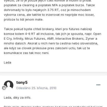
vylezlo, ze to je pouze jejich cast komise a musim si pridat
poplatek za clearing a poplatek NFA a poplatek burze. Takze
dohromady to bylo nejakych 3.75 RT, coz je mimochodem
vyborna cena, ale takhle to inzerovat mi neprijde moc koser,
protoze to lidi jenom mate.
Takze pokud byste chteli brokery, kteri pro futures nabizeji
komise kolem 4-6 RT all inclusive, tak jich je spousta, napr. Open
E Cry, Infinity, Mirus Futures, AMP, Interactive Brokers, Zyner a
mnoho dalsich. Akorat u nich neni ta cestina nebo slovenstina,
ale kdyz se clovek prokouse pres zalozeni uctu, tak uz te
komunikace zas tak moc neni.
Lada
tony5
Odesláno
25. března, 2010
Lada, diky za info.