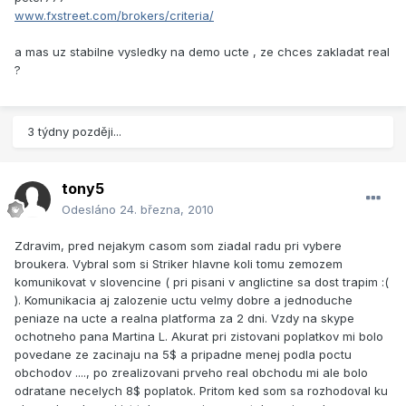
www.fxstreet.com/brokers/criteria/
a mas uz stabilne vysledky na demo ucte , ze chces zakladat real
?
3 týdny později...
tony5
Odesláno
24. března, 2010
Zdravim, pred nejakym casom som ziadal radu pri vybere
broukera. Vybral som si Striker hlavne koli tomu zemozem
komunikovat v slovencine ( pri pisani v anglictine sa dost trapim :(
). Komunikacia aj zalozenie uctu velmy dobre a jednoduche
peniaze na ucte a realna platforma za 2 dni. Vzdy na skype
ochotneho pana Martina L. Akurat pri zistovani poplatkov mi bolo
povedane ze zacinaju na 5$ a pripadne menej podla poctu
obchodov ...., po zrealizovani prveho real obchodu mi ale bolo
odratane necelych 8$ poplatok. Pritom ked som sa rozhodoval ku