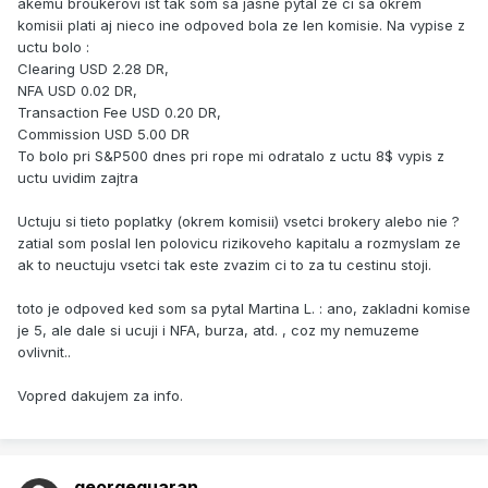
akemu broukerovi ist tak som sa jasne pytal ze ci sa okrem
komisii plati aj nieco ine odpoved bola ze len komisie. Na vypise z
uctu bolo :
Clearing USD 2.28 DR,
NFA USD 0.02 DR,
Transaction Fee USD 0.20 DR,
Commission USD 5.00 DR
To bolo pri S&P500 dnes pri rope mi odratalo z uctu 8$ vypis z
uctu uvidim zajtra
Uctuju si tieto poplatky (okrem komisii) vsetci brokery alebo nie ?
zatial som poslal len polovicu rizikoveho kapitalu a rozmyslam ze
ak to neuctuju vsetci tak este zvazim ci to za tu cestinu stoji.
toto je odpoved ked som sa pytal Martina L. : ano, zakladni komise
je 5, ale dale si ucuji i NFA, burza, atd. , coz my nemuzeme
ovlivnit..
Vopred dakujem za info.
georgequaran