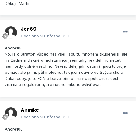
Děkuji, Martin.
Jen69
Odesláno
28. března, 2010
Andre100
No, já o Stratton vůbec neslyšel, jsou tu mnohem zkušenější, ale
na žádném vlákně o nich zmínku jsem taky neviděl, nu nečetl
jsem tedy úplně všechno. Nevím, dělej jak rozumíš, jsou to tvoje
peníze, ale já mít půl melounu, tak jsem dávno ve Švýcarsku u
Dukascopy, je to ECN a burza přímo , navíc společnost dost
známá a regulovaná, ale nechci nikoho ovlivňovat.
Airmike
Odesláno
28. března, 2010
Andre100