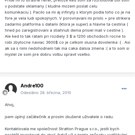
Pride mi to strasne nefer, pretoze ked som sa rozhodoval bol som
v podstate oklamany ( kludne mozem poslat celu
komunikaciu ). Pacilo sa mi aj infinyty s ktorym podla toho co je na
fore je vela ludi spokojnych. V porovnavani mi prislo + pre strikera
zadarmo platforma s datami (ktora je super) a hlavne ta cestina (
hned po zaregistrovani a stiahnuti dema prisiel mail v cestine ).
Ale ked to tak ratam pri rozdiely 3 $ a 1200 obchodoch rocne to
robi zbytocne naviac 3600$ co je celkom slusna dovolenka :( . Asi
ak sa s nimi nedohodnem tak ma caka dalsia zmena :( a to som si
myslel ze som pre dobru volbu spravil vsetko.
Andre100
Odesláno
28. března, 2010
Ahoj,
jsem úplný začátečník a prosím zkušené uživatele o radu.
Kontaktovala me společnost Stratton Prague s.r.o., jestli bych
nechtěl investovat do akcií. Ikdyž už o tomto způsobu vydělávání