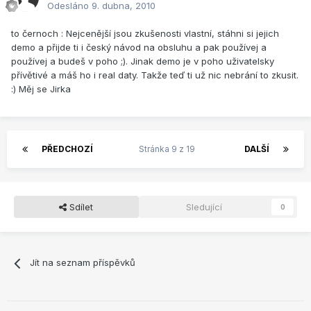
Odesláno
9. dubna, 2010
to černoch : Nejcenější jsou zkušenosti vlastní, stáhni si jejich
demo a přijde ti i český návod na obsluhu a pak používej a
používej a budeš v poho ;). Jinak demo je v poho uživatelsky
přívětivé a máš ho i real daty. Takže teď ti už nic nebrání to zkusit.
:) Měj se Jirka
PŘEDCHOZÍ
Stránka 9 z 19
DALŠÍ
Sdílet
Sledující
0
Jít na seznam příspěvků