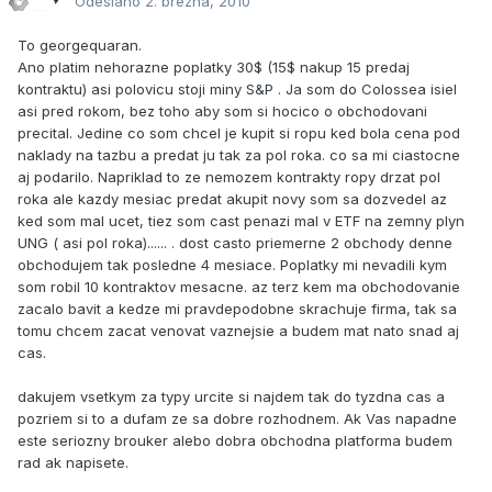
Odesláno
2. března, 2010
To georgequaran.
Ano platim nehorazne poplatky 30$ (15$ nakup 15 predaj
kontraktu) asi polovicu stoji miny S&P . Ja som do Colossea isiel
asi pred rokom, bez toho aby som si hocico o obchodovani
precital. Jedine co som chcel je kupit si ropu ked bola cena pod
naklady na tazbu a predat ju tak za pol roka. co sa mi ciastocne
aj podarilo. Napriklad to ze nemozem kontrakty ropy drzat pol
roka ale kazdy mesiac predat akupit novy som sa dozvedel az
ked som mal ucet, tiez som cast penazi mal v ETF na zemny plyn
UNG ( asi pol roka)...... . dost casto priemerne 2 obchody denne
obchodujem tak posledne 4 mesiace. Poplatky mi nevadili kym
som robil 10 kontraktov mesacne. az terz kem ma obchodovanie
zacalo bavit a kedze mi pravdepodobne skrachuje firma, tak sa
tomu chcem zacat venovat vaznejsie a budem mat nato snad aj
cas.
dakujem vsetkym za typy urcite si najdem tak do tyzdna cas a
pozriem si to a dufam ze sa dobre rozhodnem. Ak Vas napadne
este seriozny brouker alebo dobra obchodna platforma budem
rad ak napisete.