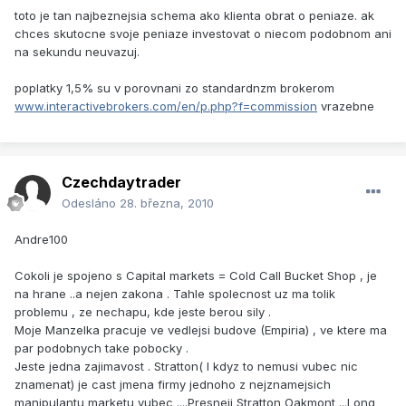
toto je tan najbeznejsia schema ako klienta obrat o peniaze. ak
chces skutocne svoje peniaze investovat o niecom podobnom ani
na sekundu neuvazuj.
poplatky 1,5% su v porovnani zo standardnzm brokerom
www.interactivebrokers.com/en/p.php?f=commission
vrazebne
Czechdaytrader
Odesláno
28. března, 2010
Andre100
Cokoli je spojeno s Capital markets = Cold Call Bucket Shop , je
na hrane ..a nejen zakona . Tahle spolecnost uz ma tolik
problemu , ze nechapu, kde jeste berou sily .
Moje Manzelka pracuje ve vedlejsi budove (Empiria) , ve ktere ma
par podobnych take pobocky .
Jeste jedna zajimavost . Stratton( I kdyz to nemusi vubec nic
znamenat) je cast jmena firmy jednoho z nejznamejsich
manipulantu marketu vubec ....Presneji Stratton Oakmont ...Long