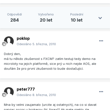
Odpovědí
Vytvořeno
Poslední
284
20 let
10 let
poklop
Odesláno
5. března, 2010
Dobrý den,
má tu někdo zkušenost s FXCM? zatím testuji tedy demo na
microloty na jejich platformě, sice prý u nich nejde AOS, ale
doufám že pro první zkušenosti to bude dostačující.
peter777
Odesláno
8. března, 2010
Mna by velmi zaujamalo (urcite aj ostatnych), na co si davat
najviac pozor u brokerov (hl. forex)? Ak mate niekto zle