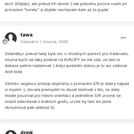
tech 300pips, ale pokud trh dovoli :) tak polovinu pozice rusim pri
prorazeni "tunelu" a zbytek nechavam kam az to pujde
tawa
Odesláno
1. března, 2006
2standby> pokud tady byla rec o vhodnych parech pro tradovani,
mozna bych se taky podival na EUR/JPY se me zda, ze tam to
dokaze pekne nadelovat :) ikdyz posledni dobou je to asi celkove
dost bida
2dzink> vegasuv pristup doplneny o prorazeni S/R je dobry napad
si myslim :), docela premyslim to zkusit testovat s tim, ze daily
model pouzivat pro hlavni orientaci a jednotlive S/R urovne se
snazit odecitavat s kratsich grafu, urcite by tam slo jeste
zkrouhnout pak velikost SL
dzink