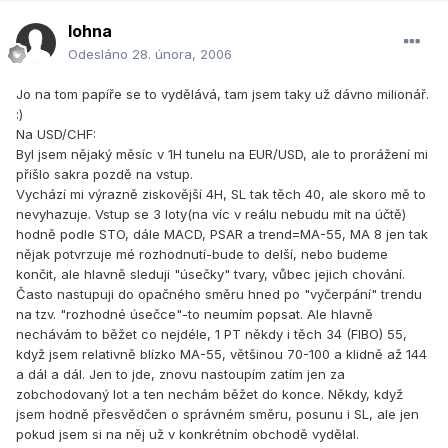
lohna
Odesláno
28. února, 2006
Jo na tom papíře se to vydělává, tam jsem taky už dávno milionář.
:)
Na USD/CHF:
Byl jsem nějaký měsíc v 1H tunelu na EUR/USD, ale to prorážení mi
přišlo sakra pozdě na vstup.
Vychází mi výrazně ziskovější 4H, SL tak těch 40, ale skoro mě to
nevyhazuje. Vstup se 3 loty(na víc v reálu nebudu mít na účtě)
hodně podle STO, dále MACD, PSAR a trend=MA-55, MA 8 jen tak
nějak potvrzuje mé rozhodnutí-bude to delší, nebo budeme
končit, ale hlavně sleduji "úsečky" tvary, vůbec jejich chování.
Často nastupuji do opačného směru hned po "vyčerpání" trendu
na tzv. "rozhodné úsečce"-to neumím popsat. Ale hlavně
nechávám to běžet co nejdéle, 1 PT někdy i těch 34 (FIBO) 55,
když jsem relativně blízko MA-55, většinou 70-100 a klidně až 144
a dál a dál. Jen to jde, znovu nastoupím zatím jen za
zobchodovaný lot a ten nechám běžet do konce. Někdy, když
jsem hodně přesvědčen o správném směru, posunu i SL, ale jen
pokud jsem si na něj už v konkrétním obchodě vydělal.