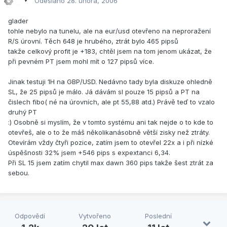
Odesláno
28. února, 2006
glader
tohle nebylo na tunelu, ale na eur/usd otevřeno na neproražení
R/S úrovní. Těch 648 je hrubého, ztrát bylo 465 pipsů
takže celkový profit je +183, chtěl jsem na tom jenom ukázat, že
při pevném PT jsem mohl mít o 127 pipsů více.
Jinak testuji 1H na GBP/USD. Nedávno tady byla diskuze ohledně
SL, že 25 pipsů je málo. Já dávám sl pouze 15 pipsů a PT na
čislech fibo( né na úrovních, ale pt 55,88 atd.) Právě teď to vzalo
druhý PT
:) Osobně si myslím, že v tomto systému ani tak nejde o to kde to
otevřeš, ale o to že máš několikanásobně větší zisky než ztráty.
Otevírám vždy čtyři pozice, zatím jsem to otevřel 22x a i při nízké
úspěšnosti 32% jsem +546 pips s expextanci 6,34.
Při SL 15 jsem zatím chytil max dawn 360 pips takže šest ztrát za
sebou.
Odpovědí
Vytvořeno
Poslední