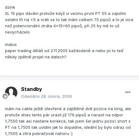
dzink
SL 15 pips dávám protože když si vezmu první PT 55 a zajistím
ostatní tři na +5 a vráti se to tak mám celkem 70 pipsů a to je více
než potencionální ztráta 4x15=60 pipsů, při 25 by mě to už
nevycházelo
matus
paper trading děláš od 2.11.2005 každodeně a nebo jsi to teď
někdy zpětně projel na datech?
Standby
Odesláno
28. února, 2006
mám na cable ještě otevřené a zajištěné dvě pozice na long, ale
protože dnes tento pár urazil již 176 pipsů a narazil na odpor
1,7550 tak asi nastane korekce, tak jsem šel jednu pozici short s
PT na 1,7505 tak uvídim jak to dopadne, ideální by bylo odraz od
1,7505 a zítra pokračovat nahoru :)