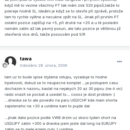
když mě to vezme všechny PT tak mám zisk 520 pipsů,takže to
pokreje hodně SL. Ideální je když se to otevře při zprávě, protože
tam to rychle vylítne a necukne zpět na SL. Jinak při prvním PT
ostatní pozice zajišťuji na +5, při druhé na +20 a u té poslední
nemám zatím až tak pevný posun, ale tato pozice je většinou již
otevřená více dnů, takže posouvám pod S/R
tawa
Odesláno
28. února, 2006
tam uz to bude spise stylama vstupu, vyzaduje to hodne
trpelivosti, dokud se to neupecne komplet ....ja postupem casu
dochazim k nazoru, kaslat na nejakych 20 az 30 pipsu (ne-li vic)
radsi snazit se pockat a usedet to.... coooz je dost problem :)
....dneska se to ale povedlo na paru USD/CHF kde mam shorta
zajisteneho na +20 a uvidime kam to pujde dal
....jinak dalsi pozice podle VWB drzim uz skoro tyden short na
USD/JPY zatim +300 a dneska jsem jeste dal long na EUR/JPY
zatim se to mele kolem nuly :) uvidime