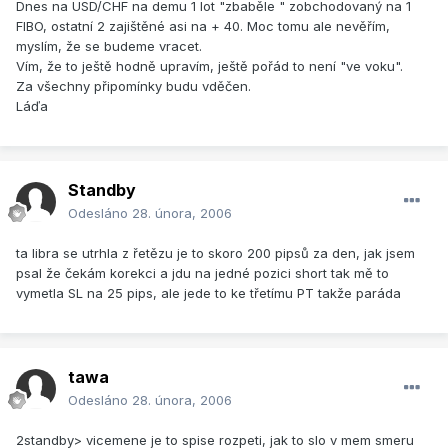
Dnes na USD/CHF na demu 1 lot "zbaběle " zobchodovaný na 1
FIBO, ostatní 2 zajištěné asi na + 40. Moc tomu ale nevěřím,
myslím, že se budeme vracet.
Vím, že to ještě hodně upravím, ještě pořád to není "ve voku".
Za všechny připomínky budu vděčen.
Láďa
Standby
Odesláno
28. února, 2006
ta libra se utrhla z řetězu je to skoro 200 pipsů za den, jak jsem
psal že čekám korekci a jdu na jedné pozici short tak mě to
vymetla SL na 25 pips, ale jede to ke třetímu PT takže paráda
tawa
Odesláno
28. února, 2006
2standby> vicemene je to spise rozpeti, jak to slo v mem smeru