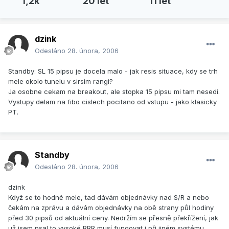
1,2k
20 let
11 let
dzink
Odesláno
28. února, 2006
Standby: SL 15 pipsu je docela malo - jak resis situace, kdy se trh
mele okolo tunelu v sirsim rangi?
Ja osobne cekam na breakout, ale stopka 15 pipsu mi tam nesedi.
Vystupy delam na fibo cislech pocitano od vstupu - jako klasicky
PT.
Standby
Odesláno
28. února, 2006
dzink
Když se to hodně mele, tad dávám objednávky nad S/R a nebo
čekám na zprávu a dávám objednávky na obě strany půl hodiny
před 30 pipsů od aktuální ceny. Nedržím se přesně překřížení, jak
už jsem psal to vysoké RRR musí fungovat i při jiném systému,