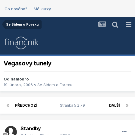
Co nového?
Mé kurzy
Se Sidem o Forexu
Vegasovy tunely
Od
namodro
19. února, 2006
v
Se Sidem o Forexu
PŘEDCHOZÍ
Stránka 5 z 79
DALŠÍ
Standby