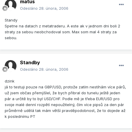
matus
Odesláno
28. února, 2006
Standy
Spetne na datach z metatraderu. A este ak v jednom dni boli 2
straty za sebou neobchodoval som. Max som mal 4 straty za
sebou.
Standby
Odesláno
28. února, 2006
dzink
já to testuji pouze na GBP/USD, protože zatím nestíhám více párů,
už jsem občas přemýšlel, že bych přibral do tunelu ještě jeden
pár a určitě by to byl USD/CHF. Podle mě je třeba EUR/USD pro
svoje malé denní rozpětí nepoužitelný, čím více pipsů za den pár
průměrně udělá tak mám větší pravděpodobnost, že to dojede až
k poslednímu PT