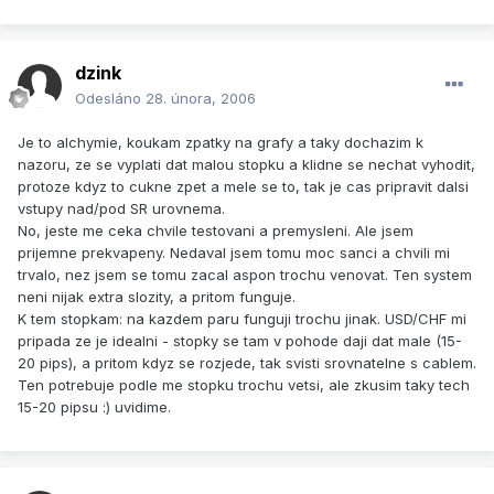
dzink
Odesláno
28. února, 2006
Je to alchymie, koukam zpatky na grafy a taky dochazim k
nazoru, ze se vyplati dat malou stopku a klidne se nechat vyhodit,
protoze kdyz to cukne zpet a mele se to, tak je cas pripravit dalsi
vstupy nad/pod SR urovnema.
No, jeste me ceka chvile testovani a premysleni. Ale jsem
prijemne prekvapeny. Nedaval jsem tomu moc sanci a chvili mi
trvalo, nez jsem se tomu zacal aspon trochu venovat. Ten system
neni nijak extra slozity, a pritom funguje.
K tem stopkam: na kazdem paru funguji trochu jinak. USD/CHF mi
pripada ze je idealni - stopky se tam v pohode daji dat male (15-
20 pips), a pritom kdyz se rozjede, tak svisti srovnatelne s cablem.
Ten potrebuje podle me stopku trochu vetsi, ale zkusim taky tech
15-20 pipsu :) uvidime.