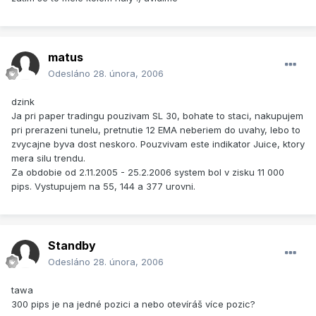
matus
Odesláno
28. února, 2006
dzink
Ja pri paper tradingu pouzivam SL 30, bohate to staci, nakupujem
pri prerazeni tunelu, pretnutie 12 EMA neberiem do uvahy, lebo to
zvycajne byva dost neskoro. Pouzvivam este indikator Juice, ktory
mera silu trendu.
Za obdobie od 2.11.2005 - 25.2.2006 system bol v zisku 11 000
pips. Vystupujem na 55, 144 a 377 urovni.
Standby
Odesláno
28. února, 2006
tawa
300 pips je na jedné pozici a nebo otevíráš více pozic?