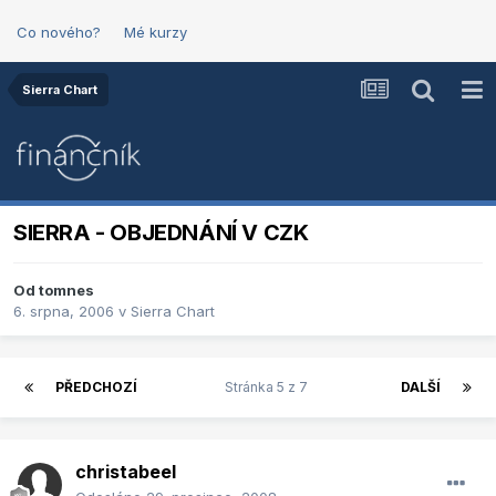
Co nového?
Mé kurzy
Sierra Chart
SIERRA - OBJEDNÁNÍ V CZK
Od
tomnes
6. srpna, 2006
v
Sierra Chart
PŘEDCHOZÍ
Stránka 5 z 7
DALŠÍ
christabeel