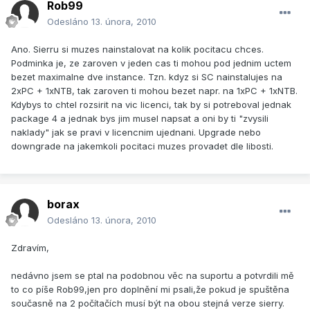
Rob99
Odesláno
13. února, 2010
Ano. Sierru si muzes nainstalovat na kolik pocitacu chces.
Podminka je, ze zaroven v jeden cas ti mohou pod jednim uctem
bezet maximalne dve instance. Tzn. kdyz si SC nainstalujes na
2xPC + 1xNTB, tak zaroven ti mohou bezet napr. na 1xPC + 1xNTB.
Kdybys to chtel rozsirit na vic licenci, tak by si potreboval jednak
package 4 a jednak bys jim musel napsat a oni by ti "zvysili
naklady" jak se pravi v licencnim ujednani. Upgrade nebo
downgrade na jakemkoli pocitaci muzes provadet dle libosti.
borax
Odesláno
13. února, 2010
Zdravím,
nedávno jsem se ptal na podobnou věc na suportu a potvrdili mě
to co píše Rob99,jen pro doplnění mi psali,že pokud je spuštěna
současně na 2 počítačích musí být na obou stejná verze sierry.