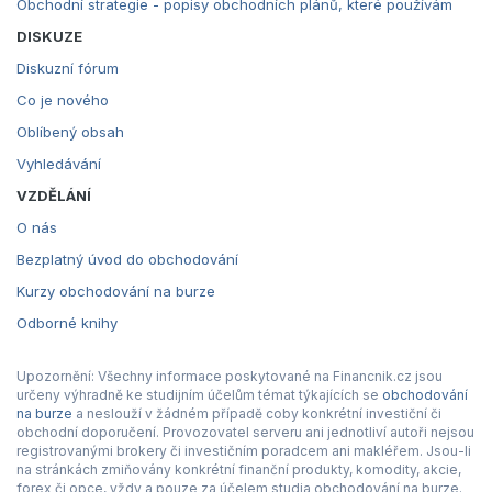
Obchodní strategie - popisy obchodních plánů, které používám
DISKUZE
Diskuzní fórum
Co je nového
Oblíbený obsah
Vyhledávání
VZDĚLÁNÍ
O nás
Bezplatný úvod do obchodování
Kurzy obchodování na burze
Odborné knihy
Upozornění: Všechny informace poskytované na Financnik.cz jsou
určeny výhradně ke studijním účelům témat týkajících se
obchodování
na burze
a neslouží v žádném případě coby konkrétní investiční či
obchodní doporučení. Provozovatel serveru ani jednotliví autoři nejsou
registrovanými brokery či investičním poradcem ani makléřem. Jsou-li
na stránkách zmiňovány konkrétní finanční produkty, komodity, akcie,
forex či opce, vždy a pouze za účelem studia obchodování na burze.