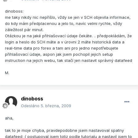
dinoboss:
me taky nikdy nic nepřišlo, vždy se jen v SCH objevila informace,
do kdy mám předplacenou a jelo to, navíc velmi rychle, vždy
záležitost pár minut.
Otázkou je na jaké přihlašovací údaje čekáte. .. předpokládám, že
login a heslo do SCH máte a v úrovni 2 máte historická data a
real-time data pro forex a tam ani pro jedno nepotřebujete
přihlašovací údaje, aspon jak jsem pochopil jejich setup
instruction na jejich webu, tak stačí jen nastavit správný datafeed
M.
dinoboss
Odesláno
5. března, 2009
aha,
tak to je moje chyba, pravdepodobne jsem nastavoval spatny
datafeed :( postupoval jsem totiz podle tutorialu a nastavil jsem to