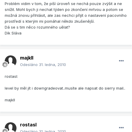
Problém vidim v tom, že píší úroveň se nechá pouze zvýšit a ne
snížit. Mohl bych ji nechat týden po zkončení mrtvou a potom se
možná znovu přihlásit, ale zas nechci přijít o nastavení pacovního
prostředí s kterým mi pomáhal někdo zkušenější.
Dá se s tim něco rozumného uělat?
Dík Sláva
majkll
Odesláno
31. ledna, 2010
rostasl:
level by měl jít i downgradeovat..musíte ale napsat do sierry mail..
majkll
rostasl
Odesláno
31. ledna, 2010