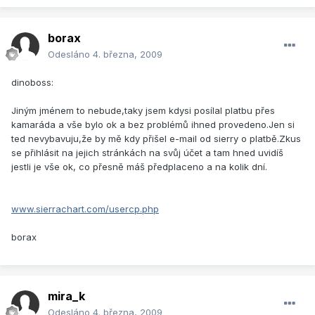
borax
Odesláno
4. března, 2009
dinoboss:
Jiným jménem to nebude,taky jsem kdysi posílal platbu přes
kamaráda a vše bylo ok a bez problémů ihned provedeno.Jen si
ted nevybavuju,že by mě kdy přišel e-mail od sierry o platbě.Zkus
se přihlásit na jejich stránkách na svůj účet a tam hned uvidíš
jestli je vše ok, co přesně máš předplaceno a na kolik dní.
www.sierrachart.com/usercp.php
borax
mira_k
Odesláno
4. března, 2009