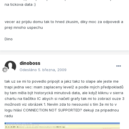
na tickova data :)
vecer az prijdu domu tak to hned zkusim, diky moc za odpovedi a
preji mnoho uspechu
Dino
dinoboss
Odesláno
5. března, 2009
tak uz se mi to povedlo pripojit a jakz takz to slape ale jeste me
trapi jedna vec: mam zaplaceny level2 a podle mých předpokladů
by tam měla být historycká minutová data, ale když kliknu v sierra
chartu na tlačítko IC abych si načetl grafy tak mi to zobrazí ouze 3
možnosti viz obrázek 1. Nevím zda to nesouvisí s tím že mi to v
logu hlásí CONNECTION NOT SUPPORTED? dekuji za pripadnou
radu