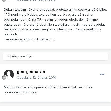
Děkujji zkusím někoho otravovat, protože umim česky a ještě blbě.
;)PC neni moje Hobby, toje celkem doré co, ale už trochu
obchoduji od 1,10. na TF - zatim jen jeden obch. denně mimo
pátky opatrně a druhý obch. jen testuji ale musim napřed vydělat
na prvnim, abych unesl sériji ztrát kterou mi můžou nadělit dva
obchody.
Takže ještě jednou dík zkusim to.
2 týdny později...
georgequaran
Odesláno
12. února, 2010
Mám dotaz za jedny peníze můžu mít sierru jak na pc tak
notebooku? Dík Jirka