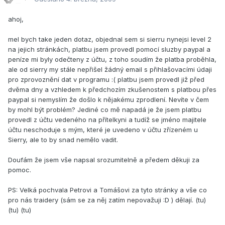
ahoj,
mel bych take jeden dotaz, objednal sem si sierru nynejsi level 2
na jejich stránkách, platbu jsem provedl pomocí sluzby paypal a
peníze mi byly odečteny z účtu, z toho soudím že platba proběhla,
ale od sierry my stále nepřišel žádný email s přihlašovacími údaji
pro zprovoznění dat v programu :( platbu jsem provedl již před
dvěma dny a vzhledem k předchozím zkušenostem s platbou přes
paypal si nemyslím že došlo k nějakému zprodlení. Nevíte v čem
by mohl být problém? Jediné co mě napadá je že jsem platbu
provedl z účtu vedeného na přítelkyni a tudíž se jméno majitele
účtu neschoduje s mým, které je uvedeno v účtu zřízeném u
Sierry, ale to by snad nemělo vadit.
Doufám že jsem vše napsal srozumitelně a předem děkuji za
pomoc.
PS: Velká pochvala Petrovi a Tomášovi za tyto stránky a vše co
pro nás traidery (sám se za něj zatím nepovažuji :D ) dělají. (tu)
(tu) (tu)