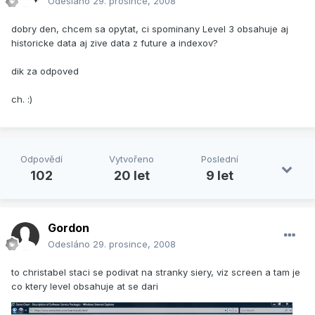
Odesláno
29. prosince, 2008
dobry den, chcem sa opytat, ci spominany Level 3 obsahuje aj
historicke data aj zive data z future a indexov?
dik za odpoved
ch. :)
Odpovědí
Vytvořeno
Poslední
102
20 let
9 let
Gordon
Odesláno
29. prosince, 2008
to christabel staci se podivat na stranky siery, viz screen a tam je
co ktery level obsahuje at se dari