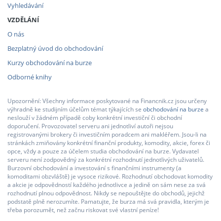
Vyhledávání
VZDĚLÁNÍ
O nás
Bezplatný úvod do obchodování
Kurzy obchodování na burze
Odborné knihy
Upozornění: Všechny informace poskytované na Financnik.cz jsou určeny
výhradně ke studijním účelům témat týkajících se
obchodování na burze
a
neslouží v žádném případě coby konkrétní investiční či obchodní
doporučení. Provozovatel serveru ani jednotliví autoři nejsou
registrovanými brokery či investičním poradcem ani makléřem. Jsou-li na
stránkách zmiňovány konkrétní finanční produkty, komodity, akcie, forex či
opce, vždy a pouze za účelem studia obchodování na burze. Vydavatel
serveru není zodpovědný za konkrétní rozhodnutí jednotlivých uživatelů.
Burzovní obchodování a investování s finančními instrumenty (a
komoditami obzvláště) je vysoce rizikové. Rozhodnutí obchodovat komodity
a akcie je odpovědností každého jednotlivce a jedině on sám nese za svá
rozhodnutí plnou odpovědnost. Nikdy se nepouštějte do obchodů, jejichž
podstatě plně nerozumíte. Pamatujte, že burza má svá pravidla, kterým je
třeba porozumět, než začnu riskovat své vlastní peníze!