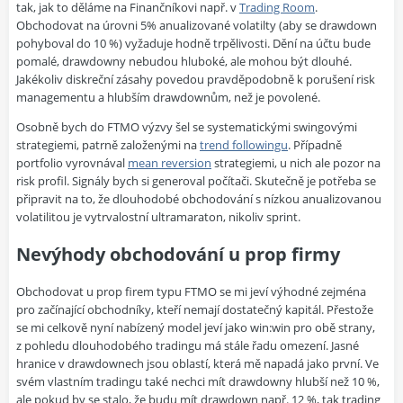
tak, jak to děláme na Finančníkovi např. v
Trading Room
.
Obchodovat na úrovni 5% anualizované volatilty (aby se drawdown
pohyboval do 10 %) vyžaduje hodně trpělivosti. Dění na účtu bude
pomalé, drawdowny nebudou hluboké, ale mohou být dlouhé.
Jakékoliv diskreční zásahy povedou pravděpodobně k porušení risk
managementu a hlubším drawdownům, než je povolené.
Osobně bych do FTMO výzvy šel se systematickými swingovými
strategiemi, patrně založenými na
trend followingu
. Případně
portfolio vyrovnával
mean reversion
strategiemi, u nich ale pozor na
risk profil. Signály bych si generoval počítači. Skutečně je potřeba se
připravit na to, že dlouhodobé obchodování s nízkou anualizovanou
volatilitou je vytrvalostní ultramaraton, nikoliv sprint.
Nevýhody obchodování u prop firmy
Obchodovat u prop firem typu FTMO se mi jeví výhodné zejména
pro začínající obchodníky, kteří nemají dostatečný kapitál. Přestože
se mi celkově nyní nabízený model jeví jako win
:
win pro obě strany,
z pohledu dlouhodobého tradingu má stále řadu omezení. Jasné
hranice v drawdownech jsou oblastí, která mě napadá jako první. Ve
svém vlastním tradingu také nechci mít drawdowny hlubší než 10 %,
ale pokud by se stalo, že budu mít drawdown např. 12 %, tak trading