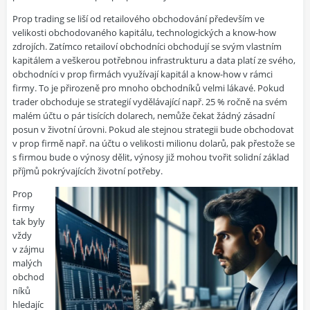
Prop trading se liší od retailového obchodování především ve
velikosti obchodovaného kapitálu, technologických a know-how
zdrojích. Zatímco retailoví obchodníci obchodují se svým vlastním
kapitálem a veškerou potřebnou infrastrukturu a data platí ze svého,
obchodníci v prop firmách využívají kapitál a know-how v rámci
firmy. To je přirozeně pro mnoho obchodníků velmi lákavé. Pokud
trader obchoduje se strategií vydělávající např. 25 % ročně na svém
malém účtu o pár tisících dolarech, nemůže čekat žádný zásadní
posun v životní úrovni. Pokud ale stejnou strategii bude obchodovat
v prop firmě např. na účtu o velikosti milionu dolarů, pak přestože se
s firmou bude o výnosy dělit, výnosy již mohou tvořit solidní základ
příjmů pokrývajících životní potřeby.
Prop
firmy
tak byly
vždy
v zájmu
malých
obchod
níků
hledajíc