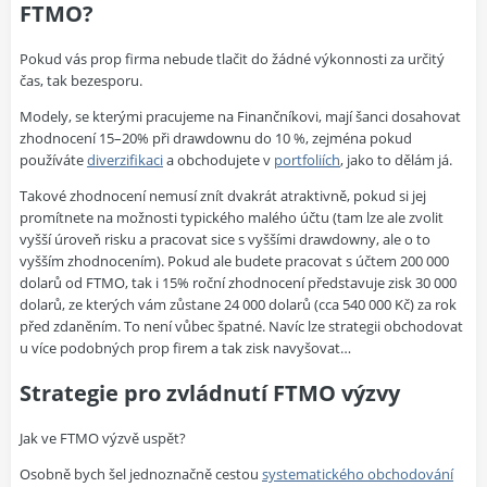
FTMO?
Pokud vás prop firma nebude tlačit do žádné výkonnosti za určitý
čas, tak bezesporu.
Modely, se kterými pracujeme na Finančníkovi, mají šanci dosahovat
zhodnocení 15–20% při drawdownu do 10 %, zejména pokud
používáte
diverzifikaci
a obchodujete v
portfoliích
, jako to dělám já.
Takové zhodnocení nemusí znít dvakrát atraktivně, pokud si jej
promítnete na možnosti typického malého účtu (tam lze ale zvolit
vyšší úroveň risku a pracovat sice s vyššími drawdowny, ale o to
vyšším zhodnocením). Pokud ale budete pracovat s účtem 200 000
dolarů od FTMO, tak i
15% roční zhodnocení představuje zisk 30 000
dolarů, ze kterých vám zůstane 24 000 dolarů (cca 540 000 Kč) za rok
před zdaněním. To není vůbec špatné. Navíc lze strategii obchodovat
u více podobných prop firem a tak zisk navyšovat…
Strategie pro zvládnutí FTMO výzvy
Jak ve FTMO výzvě uspět?
Osobně bych šel jednoznačně cestou
systematického obchodování