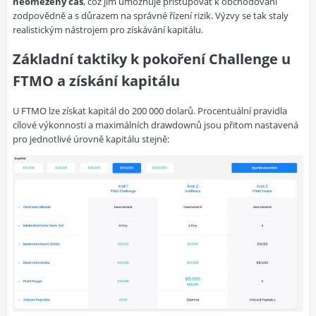
neomezený čas
, což jim umožňuje přistupovat k obchodování
zodpovědně a s důrazem na správné řízení rizik. Výzvy se tak staly
realistickým nástrojem pro získávání kapitálu.
Základní taktiky k pokoření Challenge u
FTMO a získání kapitálu
U FTMO lze získat kapitál do 200 000 dolarů. Procentuální pravidla
cílové výkonnosti a maximálních drawdownů jsou přitom nastavená
pro jednotlivé úrovně kapitálu stejně: