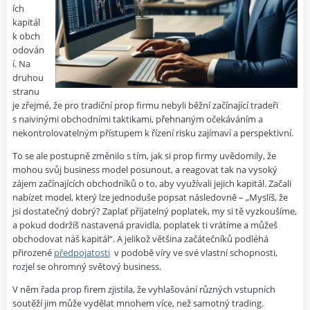
ích
kapitál
k obch
odován
í. Na
druhou
stranu
je zřejmé, že pro tradiční prop firmu nebyli běžní začínající tradeři
s naivinými obchodními taktikami, přehnaným očekáváním a
nekontrolovatelným přístupem k řízení risku zajímaví a perspektivní.
To se ale postupně změnilo s tím, jak si prop firmy uvědomily, že
mohou svůj business model posunout, a reagovat tak na vysoký
zájem začínajících obchodníků o to, aby využívali jejich kapitál. Začali
nabízet model, který lze jednoduše popsat následovně – „Myslíš, že
jsi dostatečný dobrý? Zaplať přijatelný poplatek, my si tě vyzkoušíme,
a pokud dodržíš nastavená pravidla, poplatek ti vrátíme a můžeš
obchodovat náš kapitál“. A jelikož většina začátečníků podléhá
přirozené
předpojatosti
v podobě víry ve své vlastní schopnosti,
rozjel se ohromný světový business.
V něm řada prop firem zjistila, že vyhlašování různých vstupních
soutěží jim může vydělat mnohem více, než samotný trading.