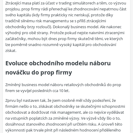
Ztrácející masa platí za účast v trading simulátorech a těm, co výzvou
projdou, prop firmy rádi přenechají ke zhodnocování nepatrnou část
svého kapitálu (kdy firmy prakticky nic neriskují, protože díky
tradičně silnému risk managementu se s příliš ztrácejícími
obchodníky brzy rozloučí). Dokonalý business model. Ale nakonec
výhodný pro obě strany. Protože pokud nejste naivními ztracenými
začátečníky, mohou být dnes prop firmy skutečně těmi, ve kterých
lze poměrně snadno rozumně vysoký kapitál pro obchodování
získat.
Evoluce obchodního modelu náboru
nováčku do prop firmy
Zmíněný business model náboru retailových obchodníků do prop
firem se vyvíjel posledních cca 10 let.
Zprvu byl nastaven tak, že jsem osobně měl vždy podezření, že
firmám nešlo o to, získávat obchodníky se skutečnými schopnostmi
obchodovat a dodržovat risk management, ale co nejvíce vydělávat
na vstupních poplatcích za zmíněné výzvy. Ve výzvě vždy šlo o to,
dosáhnout stanového zhodnocení při určitém risku. A úroveň této
výkonnosti pak trvale plnit při následném hodnocení přiděleného