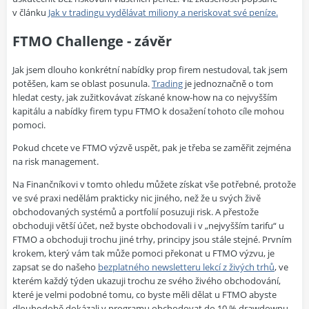
v článku
Jak v tradingu vydělávat miliony a neriskovat své peníze.
FTMO Challenge - závěr
Jak jsem dlouho konkrétní nabídky prop firem nestudoval, tak jsem
potěšen, kam se oblast posunula.
Trading
je jednoznačně o tom
hledat cesty, jak zužitkovávat získané know-how na co nejvyšším
kapitálu a nabídky firem typu FTMO k dosažení tohoto cíle mohou
pomoci.
Pokud chcete ve FTMO výzvě uspět, pak je třeba se zaměřit zejména
na risk management.
Na Finančníkovi v tomto ohledu můžete získat vše potřebné, protože
ve své praxi nedělám prakticky nic jiného, než že u svých živě
obchodovaných systémů a portfolií posuzuji risk. A přestože
obchoduji větší účet, než byste obchodovali i v „nejvyšším tarifu“ u
FTMO a obchoduji trochu jiné trhy, principy jsou stále stejné. Prvním
krokem, který vám tak může pomoci překonat u FTMO výzvu, je
zapsat se do našeho
bezplatného newsletteru lekcí z živých trhů
, ve
kterém každý týden ukazuji trochu ze svého živého obchodování,
které je velmi podobné tomu, co byste měli dělat u FTMO abyste
dlouhodobě dokázali v programu obchodovat do 10 % drawdownu.