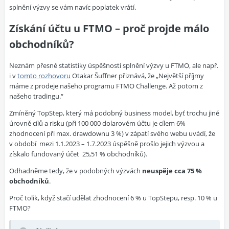
splnění výzvy se vám navíc poplatek vrátí.
Získání účtu u FTMO – proč projde málo
obchodníků?
Neznám přesné statistiky úspěšnosti splnění výzvy u FTMO, ale např.
i v
tomto rozhovoru
Otakar Šuffner přiznává, že „Největší příjmy
máme z prodeje našeho programu FTMO Challenge. Až potom z
našeho tradingu.“
Zmíněný TopStep, který má podobný business model, byť trochu jiné
úrovně cílů a risku (při 100 000 dolarovém účtu je cílem 6%
zhodnocení při max. drawdownu 3 %) v zápatí svého webu uvádí, že
v období
mezi 1.1.2023 – 1.7.2023 úspěšně prošlo jejich výzvou a
získalo fundovaný účet
25,51 % obchodníků).
Odhadněme tedy, že v podobných výzvách
neuspěje cca 75 %
obchodníků
.
Proč tolik, když stačí udělat zhodnocení 6 % u TopStepu, resp. 10 % u
FTMO?