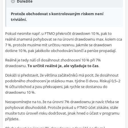
Důležité
Protože obchodovat s kontrolovaným riskem není
triviální.
Pokud nesmíte např. u FTMO překročit drawdown 10 %, pak to
reálně znamená pohybovat se na úrovni drawdownu max. kolem cca
7 %, protože musíme mít určitou rezervu. Jakmile se drawdown
dotkne 10 %, pak jakékoliv obchodování končí a peníze propadají.
Reálně je tedy náš cíl dosáhnout zhodnocení 10 % při 7%
drawdownu.
To určitě reálné je, ale vyžaduje to čas
.
Dokáži si představit, že většina začátečníků má pocit, že dosáhnout
podobného zhodnocení je otázkou max. týdne či dvou. Riskují 0,5–2
% účtu/obchod a jsou překvapeni, jak rychle se dostanou do
drawdownu 10 %.
Nezapomínejte na to, že na úrovni 7% drawdownu je navíc třeba se
pohybovat dlouhodobě. Protože pokud u FTMO účet získáte, stále
musíte tuto úroveň risku dodržovat, jinak hned o účast v programu
přijdete.