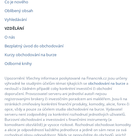
Co je nového
Oblíbený obsah
Vyhledávání
VZDĚLÁNÍ
O nás
Bezplatný úvod do obchodování
Kurzy obchodování na burze
Odborné knihy
Upozornění: Všechny informace poskytované na Financnik.cz jsou určeny
výhradně ke studijním účelům témat týkajících se
obchodování na burze
a
neslouží v žádném případě coby konkrétní investiční či obchodní
doporučení. Provozovatel serveru ani jednotliví autoři nejsou
registrovanými brokery či investičním poradcem ani makléřem. Jsou-li na
stránkách zmiňovány konkrétní finanční produkty, komodity, akcie, forex či
opce, vždy a pouze za účelem studia obchodování na burze. Vydavatel
serveru není zodpovědný za konkrétní rozhodnutí jednotlivých uživatelů.
Burzovní obchodování a investování s finančními instrumenty (a
komoditami obzvláště) je vysoce rizikové. Rozhodnutí obchodovat komodity
a akcie je odpovědností každého jednotlivce a jedině on sám nese za svá
rozhodnutí plnou odpovědnost. Nikdy se nepouštějte do obchodů, jejichž