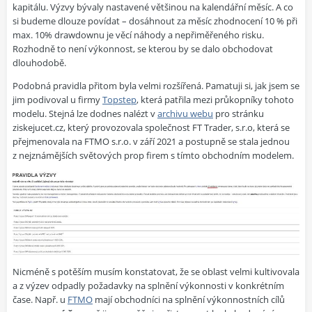
kapitálu. Výzvy bývaly nastavené většinou na kalendářní měsíc. A co
si budeme dlouze povídat – dosáhnout za měsíc zhodnocení 10 % při
max. 10% drawdownu je věcí náhody a nepřiměřeného risku.
Rozhodně to není výkonnost, se kterou by se dalo obchodovat
dlouhodobě.
Podobná pravidla přitom byla velmi rozšířená. Pamatuji si, jak jsem se
jim podivoval u firmy
Topstep
, která patřila mezi průkopníky tohoto
modelu. Stejná lze dodnes nalézt v
archivu webu
pro stránku
ziskejucet.cz, který provozovala společnost FT Trader, s.r.o, která se
přejmenovala na FTMO s.r.o. v září 2021 a postupně se stala jednou
z nejznámějších světových prop firem s tímto obchodním modelem.
Nicméně s potěším musím konstatovat, že se oblast velmi kultivovala
a z výzev odpadly požadavky na splnění výkonnosti v konkrétním
čase. Např. u
FTMO
mají obchodníci na splnění výkonnostních cílů