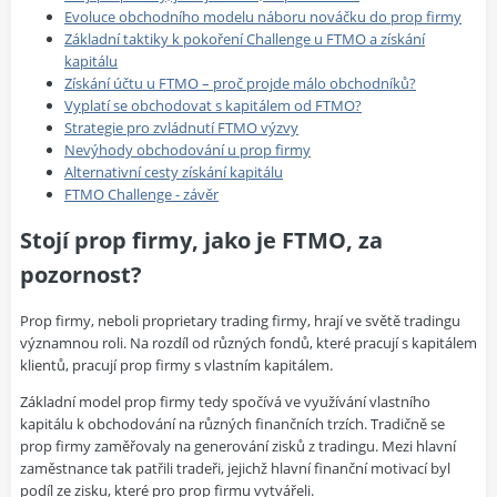
Evoluce obchodního modelu náboru nováčku do prop firmy
Základní taktiky k pokoření Challenge u FTMO a získání
kapitálu
Získání účtu u FTMO – proč projde málo obchodníků?
Vyplatí se obchodovat s kapitálem od FTMO?
Strategie pro zvládnutí FTMO výzvy
Nevýhody obchodování u prop firmy
Alternativní cesty získání kapitálu
FTMO Challenge - závěr
Stojí prop firmy, jako je FTMO, za
pozornost?
Prop firmy, neboli proprietary trading firmy, hrají ve světě tradingu
významnou roli. Na rozdíl od různých fondů, které pracují s kapitálem
klientů, pracují prop firmy s vlastním kapitálem.
Základní model prop firmy tedy spočívá ve využívání vlastního
kapitálu k obchodování na různých finančních trzích. Tradičně se
prop firmy zaměřovaly na generování zisků z tradingu. Mezi hlavní
zaměstnance tak patřili tradeři, jejichž hlavní finanční motivací byl
podíl ze zisku, které pro prop firmu vytvářeli.