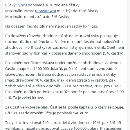
Cílový
výnos
odpovídá 10 % zvolené částky.
Maximální ztráta (
drawdown
) musí být do 10 % částky.
Maximální denní ztráta do 5 % částky.
Na dosažení těchto cílů není stanoven žádný fixní čas.
Po dosažení cílového zhodnocení při dané úrovni risku postupuje
obchodník do druhého kola. V něm mu stačí dosáhnout polovičního
zhodnocení (5 % částky) při zachování stejných risk metrik. Opět není
stanoven žádný fixní čas k dosažení daného zhodnocení (5 % částky).
Po splnění verifikace získává trader možnost obchodovat zvolenou
částku (například 100 000 dolarů), přičemž není stanoveno žádné
cílové zhodnocení. Je třeba dodržovat jen nastavené risk metriky
(max. drawdown 10 % částky, max. denní ztráta 5 % částky). Zisk
z obchodování je dělen v poměru 80 % pro tradera, 20 %
pro FTMO.
Po splnění dalších podmínek se může poměr posunout na úroveň 90
: 10. To je velmi férové.
Za účast ve výzvě se platí. Část se liší podle kapitálu, o který se bojuje.
Při 100 000 dolarovém účtu je poplatek 540 euro.
Tedy stačí investovat 540 euro, udělat zhodnocení 10 %, pak 5 % při
verifikaci a můžete obchodovat účet se 100 000 dolary. Při úspěšném