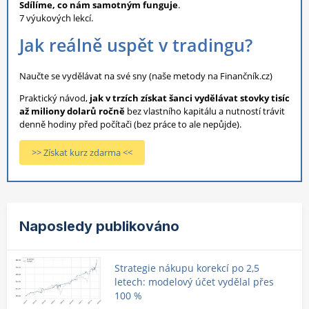
Sdílíme, co nám samotným funguje
.
7 výukových lekcí.
Jak reálně uspět v tradingu?
Naučte se vydělávat na své sny (naše metody na Finančník.cz)
Praktický návod,
jak v trzích získat šanci vydělávat stovky tisíc
až miliony dolarů ročně
bez vlastního kapitálu a nutností trávit
denně hodiny před počítači (bez práce to ale nepůjde).
>> Získat kurz zdarma <<
Naposledy publikováno
Strategie nákupu korekcí po 2,5
letech: modelový účet vydělal přes
100 %