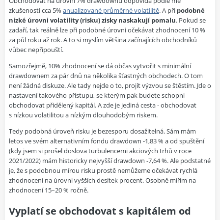
Obchodovat na úrovni 7% drawdownu odpovídá podle mé
zkušenosti cca 5%
anualizované průměrné volatilitě
. A při
podobné
nízké úrovni volatility (risku) zisky naskakují pomalu
. Pokud se
zadaří, tak reálně lze při podobné úrovni očekávat zhodnocení 10 %
za půl roku až rok. A to si myslím většina začínajících obchodníků
vůbec nepřipouští.
Samozřejmě, 10% zhodnocení se dá občas vytvořit s minimální
drawdownem za pár dnů na několika šťastných obchodech. O tom
není žádná diskuze. Ale tady nejde o to, projít výzvou se štěstím. Jde o
nastavení takového přístupu, se kterým pak budete schopni
obchodovat přidělený kapitál. A zde je jediná cesta - obchodovat
s nízkou volatilitou a nízkým dlouhodobým riskem.
Tedy podobná úroveň risku je bezesporu dosažitelná. Sám mám
letos ve svém alternativním fondu drawdown -1,83 % a od spuštění
(kdy jsem si prošel doslova turbulencemi akciových trhů v roce
2021/2022) mám historicky nejvyšší drawdown -7,64 %. Ale podstatné
je, že s podobnou mírou risku prostě nemůžeme očekávat rychlá
zhodnocení na úrovni vyšších desítek procent. Osobně mířím na
zhodnocení 15–20 % ročně.
Vyplatí se obchodovat s kapitálem od