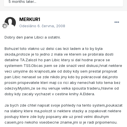
5 months later...
MERKUR1
Odesláno
6. června, 2008
Dobry den pane Libici a ostatni.
Bohuzel toto vlakno uz delsi cas lezi ladem a to by byla
skoda,protoze je to jedno z mala ve kterem se probirala dosti
detailne TA.Zalozil ho pan Libic ktery si dal hodne prace se
systemem TSS.Obcas jsem se zde snazil vest diskusi,hnat nektere
veci umyslne do krajnosti,ale od doby kdy sem prestal prispivat
pan Libic nenasel se zde nikdo jiny kdo by pokracoval dal,proto
prosim prispevatele kteri maji co rici aby nenechali toto tema bez
odezvy.Myslim,ze se mu venuje velka spousta traderu,hlavne od
doby kdy zacaly vychazet v cestine knihy A.Eldera.
Ja bych zde chtel napsat svoje pohledy na tento system,poukazat
na slabiny ktere ma,polozit si nektere otazky a zopakovat nektere
postupy ktere zde byly popsany ale uz pred velmi dlouhym
casem,pro nekoho vseobecne zname,jini si je radi pripomenou.