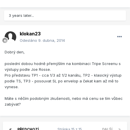
3 years later...
klokan23
Odesláno
9. dubna, 2014
Dobrý den,
poslední dobou hodně přemýšlím na kombinaci Tripe Screenu s
výstupy podle Joe Rosse.
Pro představu TP1 - cca 1/3 až 1/2 kanálu, TP2 - klasický výstup
podle TS, TP3 - posouvat SL po envelop a čekat kam až mě to
vynese.
Máte s něčím podobným zkušenosti, nebo má cenu se tím vůbec
zabývat?
PŘEDCHOZÍ
Stránka 15 z 15
DALŠÍ