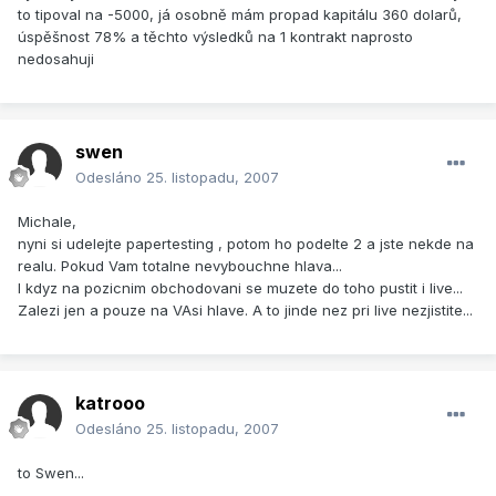
to tipoval na -5000, já osobně mám propad kapitálu 360 dolarů,
úspěšnost 78% a těchto výsledků na 1 kontrakt naprosto
nedosahuji
swen
Odesláno
25. listopadu, 2007
Michale,
nyni si udelejte papertesting , potom ho podelte 2 a jste nekde na
realu. Pokud Vam totalne nevybouchne hlava...
I kdyz na pozicnim obchodovani se muzete do toho pustit i live...
Zalezi jen a pouze na VAsi hlave. A to jinde nez pri live nezjistite...
katrooo
Odesláno
25. listopadu, 2007
to Swen...