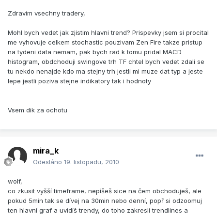
Zdravim vsechny tradery,
Mohl bych vedet jak zjistim hlavni trend? Prispevky jsem si procital
me vyhovuje celkem stochastic pouzivam Zen Fire takze pristup
na tydeni data nemam, pak bych rad k tomu pridal MACD
histogram, obdchoduji swingove trh TF chtel bych vedet zdali se
tu nekdo nenajde kdo ma stejny trh jestli mi muze dat typ a jeste
lepe jestli poziva stejne indikatory tak i hodnoty
Vsem dik za ochotu
mira_k
Odesláno
19. listopadu, 2010
wolf,
co zkusit vyšší timeframe, nepíšeš sice na čem obchoduješ, ale
pokud 5min tak se dívej na 30min nebo denní, popř si odzoomuj
ten hlavní graf a uvidíš trendy, do toho zakresli trendlines a