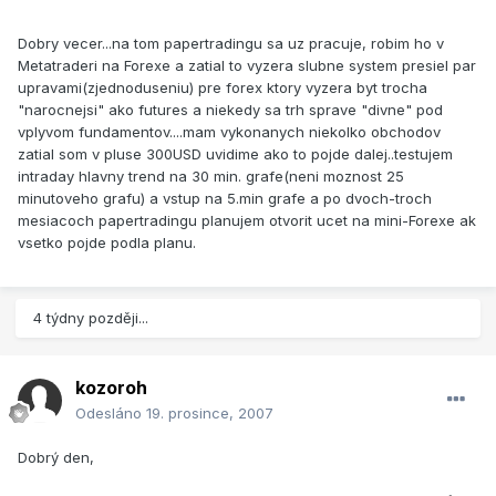
Dobry vecer...na tom papertradingu sa uz pracuje, robim ho v
Metatraderi na Forexe a zatial to vyzera slubne system presiel par
upravami(zjednoduseniu) pre forex ktory vyzera byt trocha
"narocnejsi" ako futures a niekedy sa trh sprave "divne" pod
vplyvom fundamentov....mam vykonanych niekolko obchodov
zatial som v pluse 300USD uvidime ako to pojde dalej..testujem
intraday hlavny trend na 30 min. grafe(neni moznost 25
minutoveho grafu) a vstup na 5.min grafe a po dvoch-troch
mesiacoch papertradingu planujem otvorit ucet na mini-Forexe ak
vsetko pojde podla planu.
4 týdny později...
kozoroh
Odesláno
19. prosince, 2007
Dobrý den,