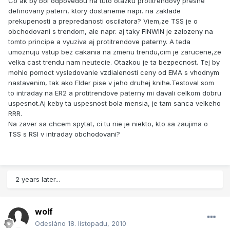
Co ak by bol odpovedou na tuto otazku protitrendovy presne
definovany patern, ktory dostaneme napr. na zaklade
prekupenosti a prepredanosti oscilatora? Viem,ze TSS je o
obchodovani s trendom, ale napr. aj taky FINWIN je zalozeny na
tomto principe a vyuziva aj protitrendove paterny. A teda
umoznuju vstup bez cakania na zmenu trendu,cim je zarucene,ze
velka cast trendu nam neutecie. Otazkou je ta bezpecnost. Tej by
mohlo pomoct vysledovanie vzdialenosti ceny od EMA s vhodnym
nastavenim, tak ako Elder pise v jeho druhej knihe.Testoval som
to intraday na ER2 a protitrendove paterny mi davali celkom dobru
uspesnot.Aj keby ta uspesnost bola mensia, je tam sanca velkeho
RRR.
Na zaver sa chcem spytat, ci tu nie je niekto, kto sa zaujima o
TSS s RSI v intraday obchodovani?
2 years later...
wolf
Odesláno
18. listopadu, 2010