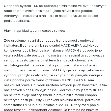
Obchodni system TSS se obchoduje minimalne ve dvou casovych
ramcich.Na hlavnim,delsim,urcujeme hlavni trend pomoci
trendovych indikatoru a na kratsim hledame vstup do pozice
podle oscilatoru.
Hlavni,napriklad tydenni casovy ramec:
Zde urcujeme hlavni dlouhodoby trend pomoci trendovych
indikatoru.Elder v prvni knize uvadel MACD-H,EMA atd.Nekdo
kombinoval oboji.Nejdrive jsem zkousel MACD-H z duvodu jeho
vetsi rychlosti,ale postupem casu jsem si zacinal uvedomovat,ze
se hodne casto zacina v nekterych situacich chovat jako
oscilator,prestal me vyhovovat a proto jsem jako vhodnejsi z
meho pohledu zacal pouzivat EMA.I kdyz je pomalejsi,jeho velkou
vyhodou pro tyto ucely je to, ze i kdyz s odstupem,ale sleduje v
ciste podobe pouze trend.Kombinaci MACD-H a EMA jsem
nezkousel prave z duvodu urciteho rozporu jejich konstrukci a tim
naslednych signalu.Po vyjiti druhe Elderovy knihy jsem zjistil,ze i
on nektere svoje nazory zmenil a prave blize memu chapani
nekterych postupu.Tedy k urcovani hlavniho trendu pouzivam
samostatne EMA.Co ale udelame s MACD-H,ktery ma v popisu
prace uzasnou divergencni vlastnost?Ja jsem ho na hlavnim