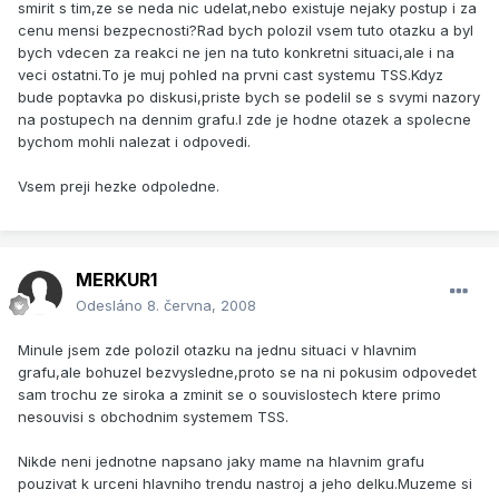
smirit s tim,ze se neda nic udelat,nebo existuje nejaky postup i za
cenu mensi bezpecnosti?Rad bych polozil vsem tuto otazku a byl
bych vdecen za reakci ne jen na tuto konkretni situaci,ale i na
veci ostatni.To je muj pohled na prvni cast systemu TSS.Kdyz
bude poptavka po diskusi,priste bych se podelil se s svymi nazory
na postupech na dennim grafu.I zde je hodne otazek a spolecne
bychom mohli nalezat i odpovedi.
Vsem preji hezke odpoledne.
MERKUR1
Odesláno
8. června, 2008
Minule jsem zde polozil otazku na jednu situaci v hlavnim
grafu,ale bohuzel bezvysledne,proto se na ni pokusim odpovedet
sam trochu ze siroka a zminit se o souvislostech ktere primo
nesouvisi s obchodnim systemem TSS.
Nikde neni jednotne napsano jaky mame na hlavnim grafu
pouzivat k urceni hlavniho trendu nastroj a jeho delku.Muzeme si