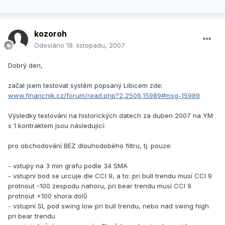
kozoroh
Odesláno
18. listopadu, 2007
Dobrý den,
začal jsem testovat systém popsaný Libicem zde:
www.financnik.cz/forum/read.php?2,2509,15989#msg-15989
Výsledky testování na historických datech za duben 2007 na YM
s 1 kontraktem jsou následující:
pro obchodování BEZ dlouhodobého filtru, tj. pouze:
- vstupy na 3 min grafu podle 34 SMA
- vstupní bod se urcuje dle CCI 9, a to: pri bull trendu musí CCI 9
protnout -100 zespodu nahoru, pri bear trendu musí CCI 9
protnout +100 shora dolů
- vstupní SL pod swing low pri bull trendu, nebo nad swing high
pri bear trendu