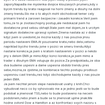
zapory.Napadla me myslenka dvojice klouzavych prumeru,kdy v
bycim trendu by kratsi reagoval na horni zmeny a dlouhy na dolni
zmeny trendu.Slo me o to abych mohl obchodovat temer cely
primarni trend a zaroven bezpecne i zasadni korekce.Veril jsem
tomu,ze to je zivotaschopny postup,ale nedokazal jsem ho
dostatecne pred sebou obhajit.Stale jsem mel dojem,ze k urcitym
signalum dodatecne upravuji system.Zmena nastala az v dobe
kdyz jsem si uvedomil,ze mozna kazdy z nas pouziva jinou
periodu nastaveni EMA.At pouzivame kratsi,nebo delsi,vetsinu
napriklad byciho trendu jsme v pozici ve smeru trendu.Kdyz
nastane korekce,ja jsem s kratsim nastavenim v pozici a nekdo
jiny s delsim EMA je mimo.Kdyz konci korekce,ja jsem mimo a
trader s dlouhym EMA vstupuje do pozice.Za predpokladu,ze oba
dva budeme uspesni a dame uspesna obdobi trendu pres
sebe,mozna,ze zjistime,ze kombinace techto postupu prodlouzi
uspesnou cast trendu,nez kdyz obchodujeme kazdy z nas pouze
jeden EMA.
Ja jsem nechtel jenom slepe nasledovat uvahy z knih.Chci
vybudovat neco co by vyhovovalo me a je jedno jestli se to bude
podobat a jmenovat TSS,nebo to bude postaveno na necem
podobnem,nebo jinem a bude se to jmenovat uplne jinak.Me
hodne ovlivnil Dow a Hamilton a az konfrontaci svych nazoru s