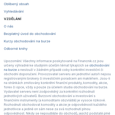
Oblíbený obsah
Vyhledávání
VZDĚLÁNÍ
O nás
Bezplatný úvod do obchodování
Kurzy obchodování na burze
Odborné knihy
Upozornění: Všechny informace poskytované na Financnik.cz jsou
určeny výhradně ke studijním účelům témat týkajících se
obchodování
na burze
a neslouží v žádném případě coby konkrétní investiční či
obchodní doporučení. Provozovatel serveru ani jednotliví autoři nejsou
registrovanými brokery či investičním poradcem ani makléřem. Jsou-li
na stránkách zmiňovány konkrétní finanční produkty, komodity, akcie,
forex či opce, vždy a pouze za účelem studia obchodování na burze.
Vydavatel serveru není zodpovědný za konkrétní rozhodnutí
jednotlivých uživatelů. Burzovní obchodování a investování s
finančními instrumenty (a komoditami obzvláště) je vysoce rizikové.
Rozhodnutí obchodovat komodity a akcie je odpovědností každého
jednotlivce a jedině on sám nese za svá rozhodnutí plnou
odpovědnost. Nikdy se nepouštějte do obchodů, jejichž podstatě plně