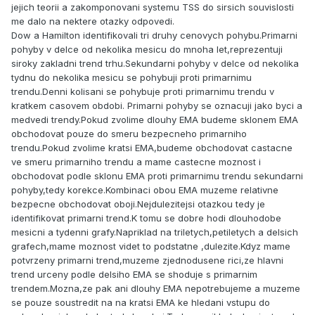
jejich teorii a zakomponovani systemu TSS do sirsich souvislosti
me dalo na nektere otazky odpovedi.
Dow a Hamilton identifikovali tri druhy cenovych pohybu.Primarni
pohyby v delce od nekolika mesicu do mnoha let,reprezentuji
siroky zakladni trend trhu.Sekundarni pohyby v delce od nekolika
tydnu do nekolika mesicu se pohybuji proti primarnimu
trendu.Denni kolisani se pohybuje proti primarnimu trendu v
kratkem casovem obdobi. Primarni pohyby se oznacuji jako byci a
medvedi trendy.Pokud zvolime dlouhy EMA budeme sklonem EMA
obchodovat pouze do smeru bezpecneho primarniho
trendu.Pokud zvolime kratsi EMA,budeme obchodovat castacne
ve smeru primarniho trendu a mame castecne moznost i
obchodovat podle sklonu EMA proti primarnimu trendu sekundarni
pohyby,tedy korekce.Kombinaci obou EMA muzeme relativne
bezpecne obchodovat oboji.Nejdulezitejsi otazkou tedy je
identifikovat primarni trend.K tomu se dobre hodi dlouhodobe
mesicni a tydenni grafy.Napriklad na triletych,petiletych a delsich
grafech,mame moznost videt to podstatne ,dulezite.Kdyz mame
potvrzeny primarni trend,muzeme zjednodusene rici,ze hlavni
trend urceny podle delsiho EMA se shoduje s primarnim
trendem.Mozna,ze pak ani dlouhy EMA nepotrebujeme a muzeme
se pouze soustredit na na kratsi EMA ke hledani vstupu do