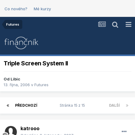
Co nového?
Mé kurzy
Futures
Triple Screen System II
Od
Libic
13. října, 2006
v
Futures
PŘEDCHOZÍ
Stránka 15 z 15
DALŠÍ
katrooo