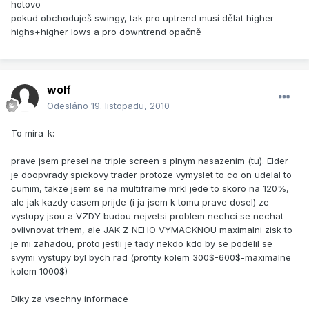
hotovo
pokud obchoduješ swingy, tak pro uptrend musí dělat higher
highs+higher lows a pro downtrend opačně
wolf
Odesláno
19. listopadu, 2010
To mira_k:
prave jsem presel na triple screen s plnym nasazenim (tu). Elder
je doopvrady spickovy trader protoze vymyslet to co on udelal to
cumim, takze jsem se na multiframe mrkl jede to skoro na 120%,
ale jak kazdy casem prijde (i ja jsem k tomu prave dosel) ze
vystupy jsou a VZDY budou nejvetsi problem nechci se nechat
ovlivnovat trhem, ale JAK Z NEHO VYMACKNOU maximalni zisk to
je mi zahadou, proto jestli je tady nekdo kdo by se podelil se
svymi vystupy byl bych rad (profity kolem 300$-600$-maximalne
kolem 1000$
)
Diky za vsechny informace