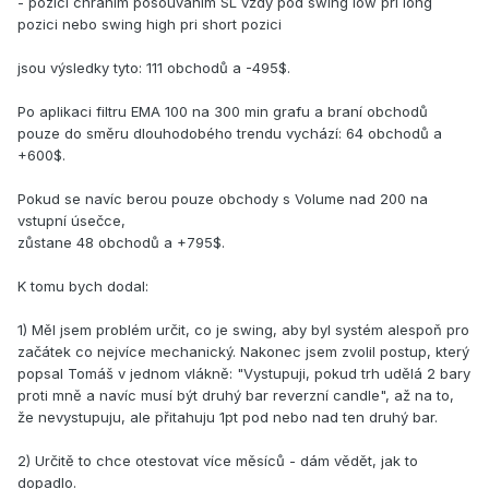
- pozici chráním posouvaním SL vždy pod swing low pri long
pozici nebo swing high pri short pozici
jsou výsledky tyto: 111 obchodů a -495$.
Po aplikaci filtru EMA 100 na 300 min grafu a braní obchodů
pouze do směru dlouhodobého trendu vychází: 64 obchodů a
+600$.
Pokud se navíc berou pouze obchody s Volume nad 200 na
vstupní úsečce,
zůstane 48 obchodů a +795$.
K tomu bych dodal:
1) Měl jsem problém určit, co je swing, aby byl systém alespoň pro
začátek co nejvíce mechanický. Nakonec jsem zvolil postup, který
popsal Tomáš v jednom vlákně: "Vystupuji, pokud trh udělá 2 bary
proti mně a navíc musí být druhý bar reverzní candle", až na to,
že nevystupuju, ale přitahuju 1pt pod nebo nad ten druhý bar.
2) Určitě to chce otestovat více měsíců - dám vědět, jak to
dopadlo.