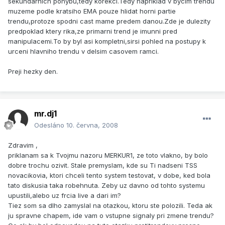
sekundarnich pohybu,tedy korekci.Tedy napriklad v bycim trendu
muzeme podle kratsiho EMA pouze hlidat horni partie
trendu,protoze spodni cast mame predem danou.Zde je dulezity
predpoklad ktery rika,ze primarni trend je imunni pred
manipulacemi.To by byl asi kompletni,sirsi pohled na postupy k
urceni hlavniho trendu v delsim casovem ramci.
Preji hezky den.
mr.dj1
Odesláno
10. června, 2008
Zdravim ,
priklanam sa k Tvojmu nazoru MERKUR1, ze toto vlakno, by bolo
dobre trochu ozivit. Stale premyslam, kde su Ti nadseni TSS
novacikovia, ktori chceli tento system testovat, v dobe, ked bola
tato diskusia taka robehnuta. Zeby uz davno od tohto systemu
upustili,alebo uz frcia live a dari im?
Tiez som sa dlho zamyslal na otazkou, ktoru ste polozili. Teda ak
ju spravne chapem, ide vam o vstupne signaly pri zmene trendu?