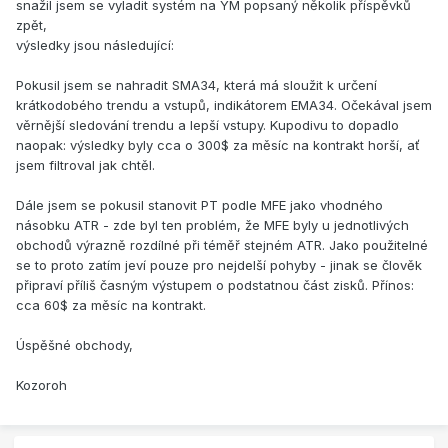
snažil jsem se vyladit systém na YM popsaný několik příspěvků
zpět,
výsledky jsou následující:
Pokusil jsem se nahradit SMA34, která má sloužit k určení
krátkodobého trendu a vstupů, indikátorem EMA34. Očekával jsem
věrnější sledování trendu a lepší vstupy. Kupodivu to dopadlo
naopak: výsledky byly cca o 300$ za měsíc na kontrakt horší, ať
jsem filtroval jak chtěl.
Dále jsem se pokusil stanovit PT podle MFE jako vhodného
násobku ATR - zde byl ten problém, že MFE byly u jednotlivých
obchodů výrazně rozdílné při téměř stejném ATR. Jako použitelné
se to proto zatím jeví pouze pro nejdelší pohyby - jinak se člověk
připraví příliš časným výstupem o podstatnou část zisků. Přínos:
cca 60$ za měsíc na kontrakt.
Úspěšné obchody,
Kozoroh