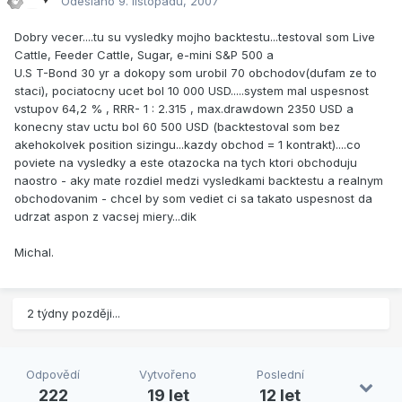
Odesláno
9. listopadu, 2007
Dobry vecer....tu su vysledky mojho backtestu...testoval som Live
Cattle, Feeder Cattle, Sugar, e-mini S&P 500 a
U.S T-Bond 30 yr a dokopy som urobil 70 obchodov(dufam ze to
staci), pociatocny ucet bol 10 000 USD.....system mal uspesnost
vstupov 64,2 % , RRR- 1 : 2.315 , max.drawdown 2350 USD a
konecny stav uctu bol 60 500 USD (backtestoval som bez
akehokolvek position sizingu...kazdy obchod = 1 kontrakt)....co
poviete na vysledky a este otazocka na tych ktori obchoduju
naostro - aky mate rozdiel medzi vysledkami backtestu a realnym
obchodovanim - chcel by som vediet ci sa takato uspesnost da
udrzat aspon z vacsej miery...dik
Michal.
2 týdny později...
Odpovědí
Vytvořeno
Poslední
222
19 let
12 let