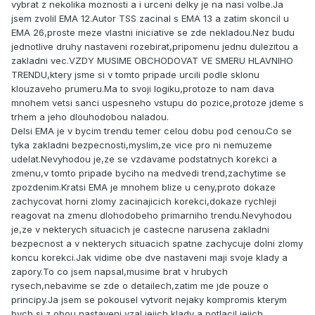
vybrat z nekolika moznosti a i urceni delky je na nasi volbe.Ja
jsem zvolil EMA 12.Autor TSS zacinal s EMA 13 a zatim skoncil u
EMA 26,proste meze vlastni iniciative se zde nekladou.Nez budu
jednotlive druhy nastaveni rozebirat,pripomenu jednu dulezitou a
zakladni vec.VZDY MUSIME OBCHODOVAT VE SMERU HLAVNIHO
TRENDU,ktery jsme si v tomto pripade urcili podle sklonu
klouzaveho prumeru.Ma to svoji logiku,protoze to nam dava
mnohem vetsi sanci uspesneho vstupu do pozice,protoze jdeme s
trhem a jeho dlouhodobou naladou.
Delsi EMA je v bycim trendu temer celou dobu pod cenou.Co se
tyka zakladni bezpecnosti,myslim,ze vice pro ni nemuzeme
udelat.Nevyhodou je,ze se vzdavame podstatnych korekci a
zmenu,v tomto pripade byciho na medvedi trend,zachytime se
zpozdenim.Kratsi EMA je mnohem blize u ceny,proto dokaze
zachycovat horni zlomy zacinajicich korekci,dokaze rychleji
reagovat na zmenu dlohodobeho primarniho trendu.Nevyhodou
je,ze v nekterych situacich je castecne narusena zakladni
bezpecnost a v nekterych situacich spatne zachycuje dolni zlomy
koncu korekci.Jak vidime obe dve nastaveni maji svoje klady a
zapory.To co jsem napsal,musime brat v hrubych
rysech,nebavime se zde o detailech,zatim me jde pouze o
principy.Ja jsem se pokousel vytvorit nejaky kompromis kterym
bych si z obou nastaveni vzal jejich klady a potlacil jejich