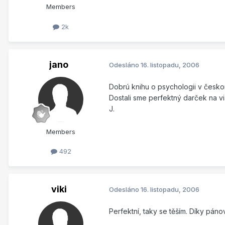
Members
2k
jano
Odesláno
16. listopadu, 2006
Dobrú knihu o psychologii v česk
Dostali sme perfektný darček na v
J.
Members
492
viki
Odesláno
16. listopadu, 2006
Perfektní, taky se těším. Díky páno