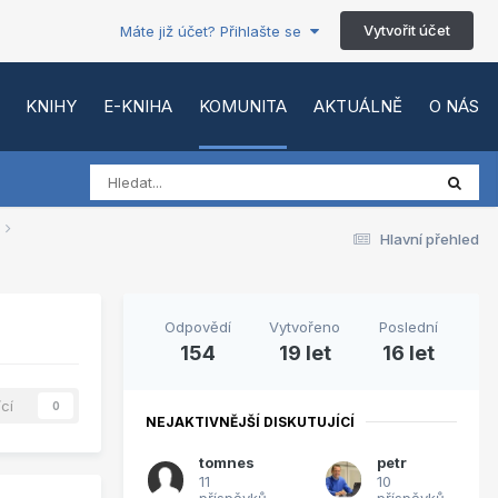
Vytvořit účet
Máte již účet? Přihlašte se
KNIHY
E-KNIHA
KOMUNITA
AKTUÁLNĚ
O NÁS
Hlavní přehled
Odpovědí
Vytvořeno
Poslední
154
19 let
16 let
ící
0
NEJAKTIVNĚJŠÍ DISKUTUJÍCÍ
tomnes
petr
11
10
příspěvků
příspěvků