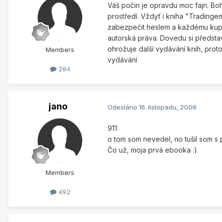
Váš počin je opravdu moc fajn. Bohu
prostředí. Vždyť i kniha "Tradingem
zabezpečit heslem a každému kupuj
autorská práva. Dovedu si představ
ohrožuje další vydávání knih, prot
Members
vydávání
284
jano
Odesláno
16. listopadu, 2006
911:
o tom som nevedel, no tušil som
Čo už, moja prvá ebooka :)
Members
492