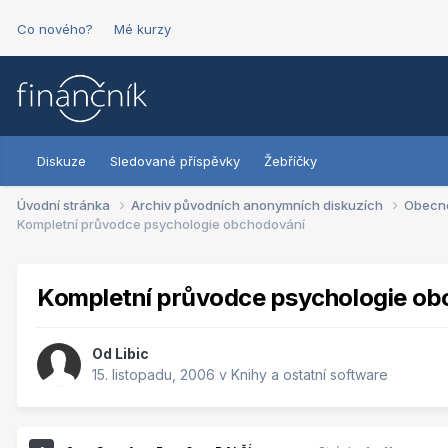
Co nového?
Mé kurzy
Diskuze
Sledované příspěvky
Žebříčky
Úvodní stránka
Archiv původních anonymních diskuzích
Obecn
Kompletní průvodce psychologie obchodování
Kompletní průvodce psychologie ob
Od
Libic
15. listopadu, 2006
v
Knihy a ostatní software