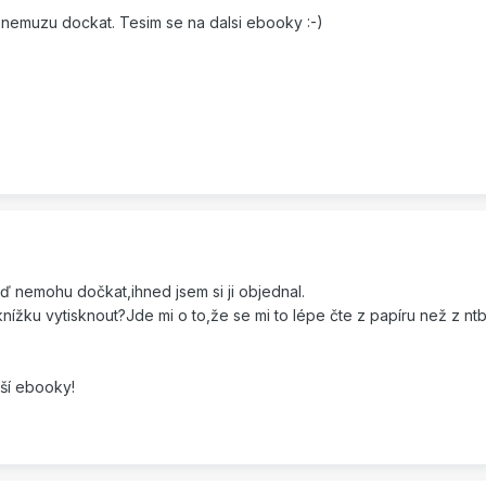
 nemuzu dockat. Tesim se na dalsi ebooky :-)
ď nemohu dočkat,ihned jsem si ji objednal.
žku vytisknout?Jde mi o to,že se mi to lépe čte z papíru než z ntb 
lší ebooky!