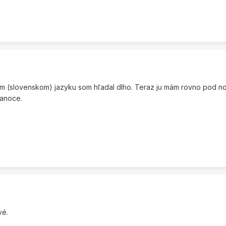
om (slovenskom) jazyku som hľadal dlho. Teraz ju mám rovno pod n
ianoce.
vé.