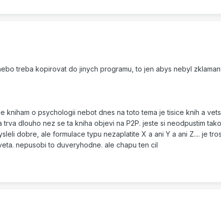
ebo treba kopirovat do jinych programu, to jen abys nebyl zklama
 kniham o psychologii nebot dnes na toto tema je tisice knih a vets
a trva dlouho nez se ta kniha objevi na P2P. jeste si neodpustim tak
leli dobre, ale formulace typu nezaplatite X a ani Y a ani Z.... je tro
eta. nepusobi to duveryhodne. ale chapu ten cil