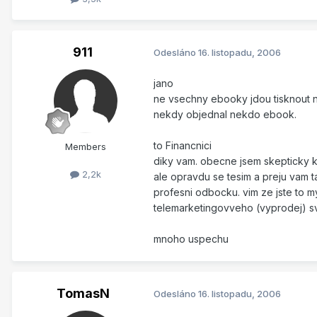
911
Odesláno
16. listopadu, 2006
jano
ne vsechny ebooky jdou tisknout n
nekdy objednal nekdo ebook.
to Financnici
Members
diky vam. obecne jsem skepticky ke
2,2k
ale opravdu se tesim a preju vam t
profesni odbocku. vim ze jste to mys
telemarketingovveho (vyprodej) sv
mnoho uspechu
TomasN
Odesláno
16. listopadu, 2006