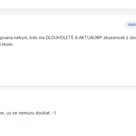
Aut
apsana nekym, kdo ma DLOUHOLETE A AKTUALNI!!! zkusenosti z ob
i tesim.
, uz se nemuzu dockat. :-)