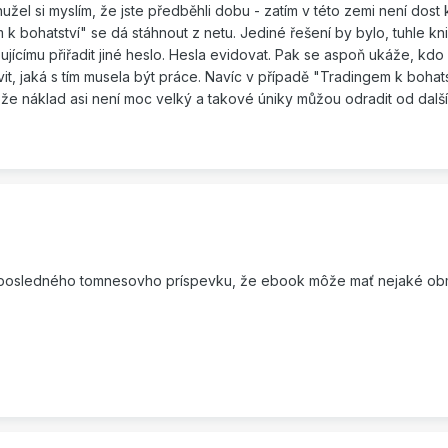
žel si myslím, že jste předběhli dobu - zatím v této zemi není dost k
 k bohatství" se dá stáhnout z netu. Jediné řešení by bylo, tuhle kn
ícímu přiřadit jiné heslo. Hesla evidovat. Pak se aspoň ukáže, kdo
it, jaká s tím musela být práce. Navíc v případě "Tradingem k bohats
ože náklad asi není moc velký a takové úniky můžou odradit od dalš
 s posledného tomnesovho príspevku, že ebook môže mať nejaké ob