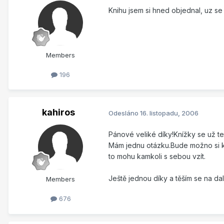
Knihu jsem si hned objednal, uz se
Members
196
kahiros
Odesláno
16. listopadu, 2006
Pánové veliké díky!Knížky se už te
Mám jednu otázku.Bude možno si kní
to mohu kamkoli s sebou vzít.
Ještě jednou díky a těším se na da
Members
676