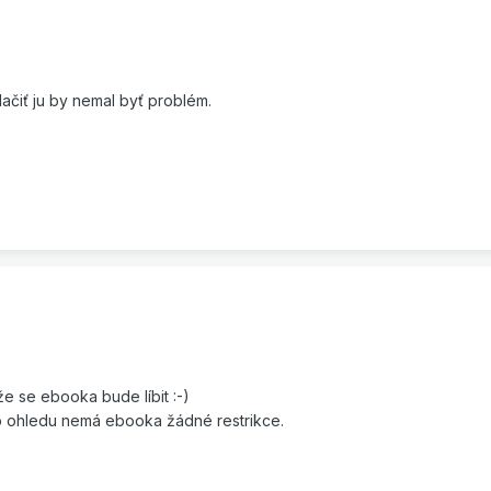
tlačiť ju by nemal byť problém.
že se ebooka bude líbit :-)
o ohledu nemá ebooka žádné restrikce.