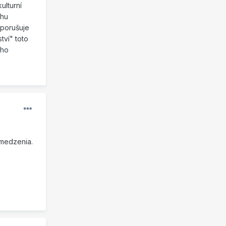
ulturní
ihu
 porušuje
tví" toto
ího
medzenia.