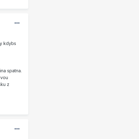
ny kdybs
ina spatna.
ovou
sku z