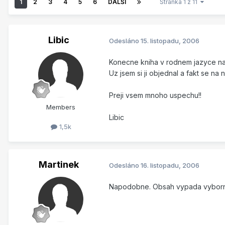
1
2
3
4
5
6
DALŠÍ
Stránka 1 z 11
Libic
Odesláno
15. listopadu, 2006
Konecne kniha v rodnem jazyce n
Uz jsem si ji objednal a fakt se na n
Preji vsem mnoho uspechu!!
Members
Libic
1,5k
Martinek
Odesláno
16. listopadu, 2006
Napodobne. Obsah vypada vyborne