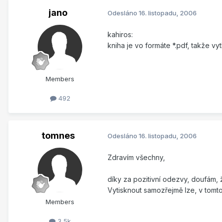
jano
Odesláno
16. listopadu, 2006
kahiros:
kniha je vo formáte *.pdf, takže vy
Members
492
tomnes
Odesláno
16. listopadu, 2006
Zdravím všechny,
díky za pozitivní odezvy, doufám, 
Vytisknout samozřejmě lze, v tomt
Members
3,5k